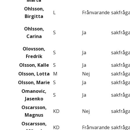
Marta
Ohlsson,
L
Frånvarande
sakfråg
Birgitta
Ohlsson,
S
Ja
sakfråg
Carina
Olovsson,
S
Ja
sakfråg
Fredrik
Olsson, Kalle
S
Ja
sakfråg
Olsson, Lotta
M
Nej
sakfråg
Olsson, Marie
S
Ja
sakfråg
Omanovic,
S
Ja
sakfråg
Jasenko
Oscarsson,
KD
Nej
sakfråg
Magnus
Oscarsson,
KD
Frånvarande
sakfråg