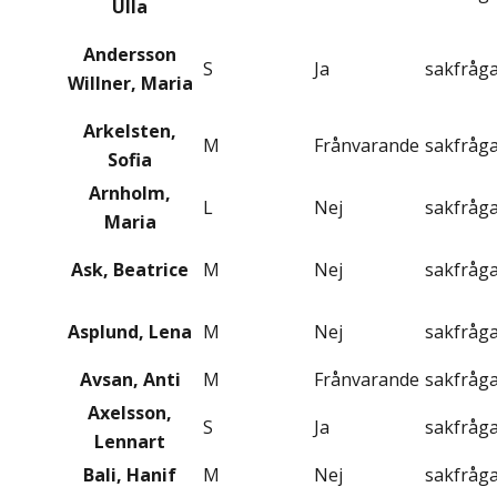
Ulla
Andersson
S
Ja
sakfråg
Willner, Maria
Arkelsten,
M
Frånvarande
sakfråg
Sofia
Arnholm,
L
Nej
sakfråg
Maria
Ask, Beatrice
M
Nej
sakfråg
Asplund, Lena
M
Nej
sakfråg
Avsan, Anti
M
Frånvarande
sakfråg
Axelsson,
S
Ja
sakfråg
Lennart
Bali, Hanif
M
Nej
sakfråg