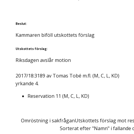
Beslut
:
Kammaren biföll utskottets förslag
Utskottets förslag
:
Riksdagen avslår motion
2017/18:3189 av Tomas Tobé m.fl. (M, C, L, KD)
yrkande 4.
Reservation
11
(
M, C, L, KD
)
Omröstning i sakfrågan
Utskottets förslag mot res
Sorterat efter "Namn" i fallande