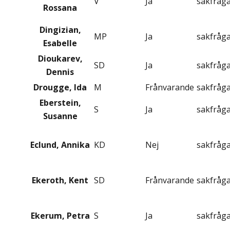
V
Ja
sakfråg
Rossana
Dingizian,
MP
Ja
sakfråg
Esabelle
Dioukarev,
SD
Ja
sakfråg
Dennis
Drougge, Ida
M
Frånvarande
sakfråg
Eberstein,
S
Ja
sakfråg
Susanne
Eclund, Annika
KD
Nej
sakfråg
Ekeroth, Kent
SD
Frånvarande
sakfråg
Ekerum, Petra
S
Ja
sakfråg