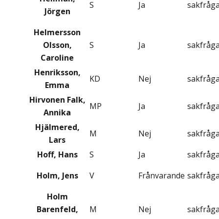
S
Ja
sakfråg
Jörgen
Helmersson
Olsson,
S
Ja
sakfråg
Caroline
Henriksson,
KD
Nej
sakfråg
Emma
Hirvonen Falk,
MP
Ja
sakfråg
Annika
Hjälmered,
M
Nej
sakfråg
Lars
Hoff, Hans
S
Ja
sakfråg
Holm, Jens
V
Frånvarande
sakfråg
Holm
Barenfeld,
M
Nej
sakfråg