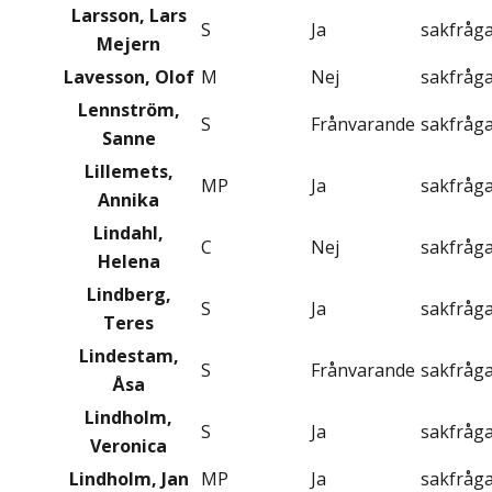
Larsson, Lars
S
Ja
sakfråg
Mejern
Lavesson, Olof
M
Nej
sakfråg
Lennström,
S
Frånvarande
sakfråg
Sanne
Lillemets,
MP
Ja
sakfråg
Annika
Lindahl,
C
Nej
sakfråg
Helena
Lindberg,
S
Ja
sakfråg
Teres
Lindestam,
S
Frånvarande
sakfråg
Åsa
Lindholm,
S
Ja
sakfråg
Veronica
Lindholm, Jan
MP
Ja
sakfråg