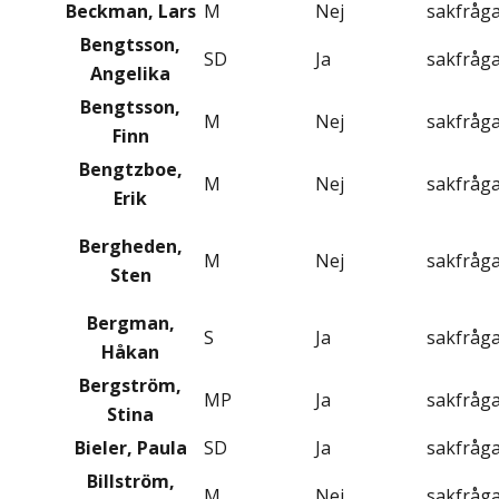
Beckman, Lars
M
Nej
sakfråg
Bengtsson,
SD
Ja
sakfråg
Angelika
Bengtsson,
M
Nej
sakfråg
Finn
Bengtzboe,
M
Nej
sakfråg
Erik
Bergheden,
M
Nej
sakfråg
Sten
Bergman,
S
Ja
sakfråg
Håkan
Bergström,
MP
Ja
sakfråg
Stina
Bieler, Paula
SD
Ja
sakfråg
Billström,
M
Nej
sakfråg