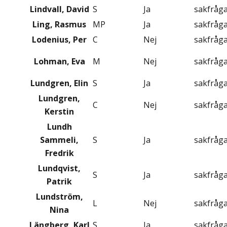
Lindvall, David
S
Ja
sakfråg
Ling, Rasmus
MP
Ja
sakfråg
Lodenius, Per
C
Nej
sakfråg
Lohman, Eva
M
Nej
sakfråg
Lundgren, Elin
S
Ja
sakfråg
Lundgren,
C
Nej
sakfråg
Kerstin
Lundh
Sammeli,
S
Ja
sakfråg
Fredrik
Lundqvist,
S
Ja
sakfråg
Patrik
Lundström,
L
Nej
sakfråg
Nina
Längberg, Karl
S
Ja
sakfråg