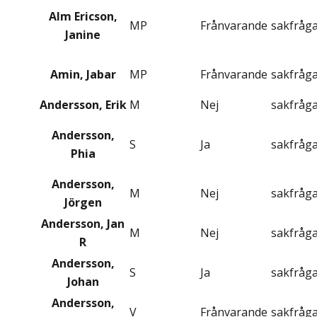
Alm Ericson,
MP
Frånvarande
sakfråg
Janine
Amin, Jabar
MP
Frånvarande
sakfråg
Andersson, Erik
M
Nej
sakfråg
Andersson,
S
Ja
sakfråg
Phia
Andersson,
M
Nej
sakfråg
Jörgen
Andersson, Jan
M
Nej
sakfråg
R
Andersson,
S
Ja
sakfråg
Johan
Andersson,
V
Frånvarande
sakfråg