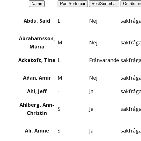
Namn
Parti
Sorterbar
Röst
Sorterbar
Omröstni
Abdu, Said
L
Nej
sakfråg
Abrahamsson,
M
Nej
sakfråg
Maria
Acketoft, Tina
L
Frånvarande
sakfråg
Adan, Amir
M
Nej
sakfråg
Ahl, Jeff
-
Ja
sakfråg
Ahlberg, Ann-
S
Ja
sakfråg
Christin
Ali, Amne
S
Ja
sakfråg