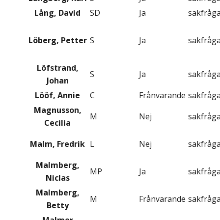
Lång, David
SD
Ja
sakfråg
Löberg, Petter
S
Ja
sakfråg
Löfstrand,
S
Ja
sakfråg
Johan
Lööf, Annie
C
Frånvarande
sakfråg
Magnusson,
M
Nej
sakfråg
Cecilia
Malm, Fredrik
L
Nej
sakfråg
Malmberg,
MP
Ja
sakfråg
Niclas
Malmberg,
M
Frånvarande
sakfråg
Betty