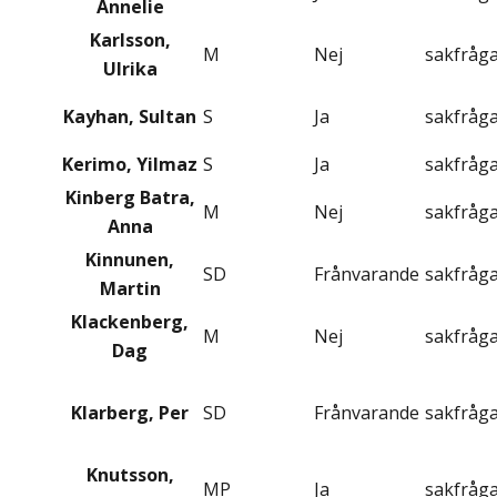
Annelie
Karlsson,
M
Nej
sakfråg
Ulrika
Kayhan, Sultan
S
Ja
sakfråg
Kerimo, Yilmaz
S
Ja
sakfråg
Kinberg Batra,
M
Nej
sakfråg
Anna
Kinnunen,
SD
Frånvarande
sakfråg
Martin
Klackenberg,
M
Nej
sakfråg
Dag
Klarberg, Per
SD
Frånvarande
sakfråg
Knutsson,
MP
Ja
sakfråg