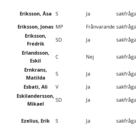
Eriksson, Åsa
S
Ja
sakfråg
Eriksson, Jonas
MP
Frånvarande
sakfråg
Eriksson,
SD
Ja
sakfråg
Fredrik
Erlandsson,
C
Nej
sakfråg
Eskil
Ernkrans,
S
Ja
sakfråg
Matilda
Esbati, Ali
V
Ja
sakfråg
Eskilandersson,
SD
Ja
sakfråg
Mikael
Ezelius, Erik
S
Ja
sakfråg