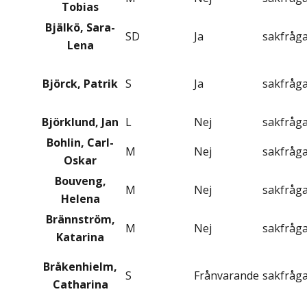
Tobias
Bjälkö, Sara-
SD
Ja
sakfråg
Lena
Björck, Patrik
S
Ja
sakfråg
Björklund, Jan
L
Nej
sakfråg
Bohlin, Carl-
M
Nej
sakfråg
Oskar
Bouveng,
M
Nej
sakfråg
Helena
Brännström,
M
Nej
sakfråg
Katarina
Bråkenhielm,
S
Frånvarande
sakfråg
Catharina