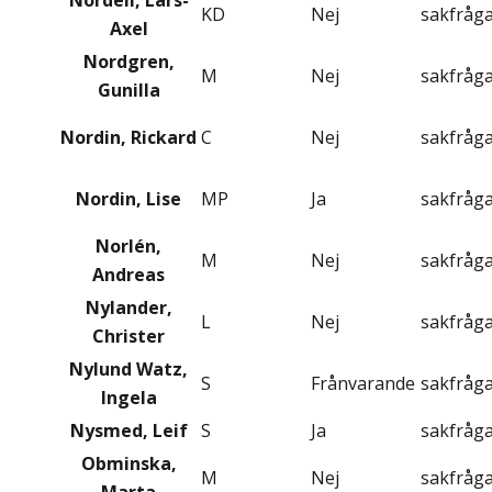
Nordell, Lars-
KD
Nej
sakfråg
Axel
Nordgren,
M
Nej
sakfråg
Gunilla
Nordin, Rickard
C
Nej
sakfråg
Nordin, Lise
MP
Ja
sakfråg
Norlén,
M
Nej
sakfråg
Andreas
Nylander,
L
Nej
sakfråg
Christer
Nylund Watz,
S
Frånvarande
sakfråg
Ingela
Nysmed, Leif
S
Ja
sakfråg
Obminska,
M
Nej
sakfråg