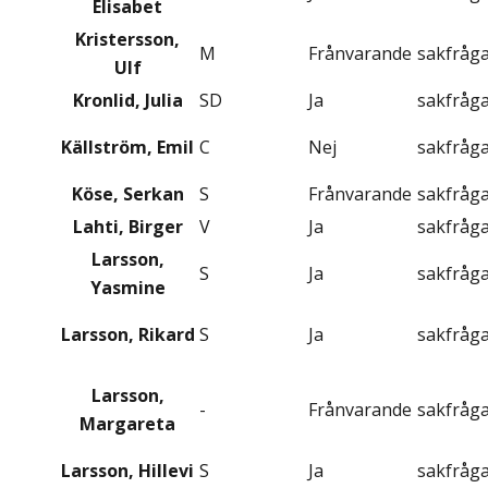
Elisabet
Kristersson,
M
Frånvarande
sakfråg
Ulf
Kronlid, Julia
SD
Ja
sakfråg
Källström, Emil
C
Nej
sakfråg
Köse, Serkan
S
Frånvarande
sakfråg
Lahti, Birger
V
Ja
sakfråg
Larsson,
S
Ja
sakfråg
Yasmine
Larsson, Rikard
S
Ja
sakfråg
Larsson,
-
Frånvarande
sakfråg
Margareta
Larsson, Hillevi
S
Ja
sakfråg