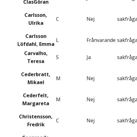
ClasGöran
Carlsson,
C
Nej
sakfråg
Ulrika
Carlsson
L
Frånvarande
sakfråg
Löfdahl, Emma
Carvalho,
S
Ja
sakfråg
Teresa
Cederbratt,
M
Nej
sakfråg
Mikael
Cederfelt,
M
Nej
sakfråg
Margareta
Christensson,
C
Nej
sakfråg
Fredrik