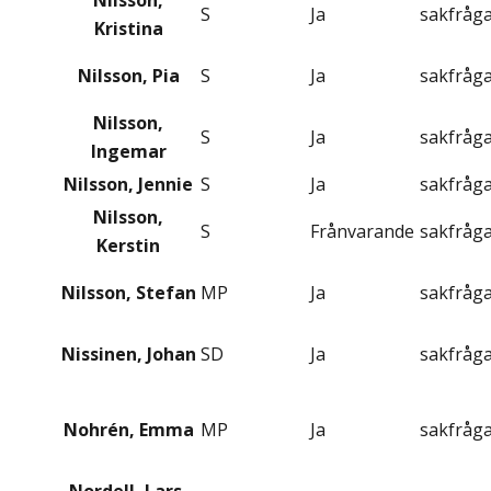
Nilsson,
S
Ja
sakfråg
Kristina
Nilsson, Pia
S
Ja
sakfråg
Nilsson,
S
Ja
sakfråg
Ingemar
Nilsson, Jennie
S
Ja
sakfråg
Nilsson,
S
Frånvarande
sakfråg
Kerstin
Nilsson, Stefan
MP
Ja
sakfråg
Nissinen, Johan
SD
Ja
sakfråg
Nohrén, Emma
MP
Ja
sakfråg