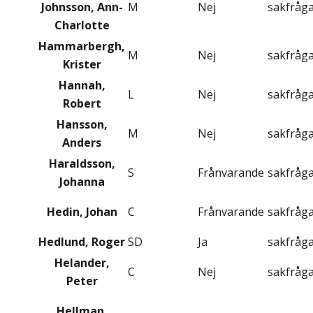
Johnsson, Ann-
M
Nej
sakfråg
Charlotte
Hammarbergh,
M
Nej
sakfråg
Krister
Hannah,
L
Nej
sakfråg
Robert
Hansson,
M
Nej
sakfråg
Anders
Haraldsson,
S
Frånvarande
sakfråg
Johanna
Hedin, Johan
C
Frånvarande
sakfråg
Hedlund, Roger
SD
Ja
sakfråg
Helander,
C
Nej
sakfråg
Peter
Hellman,