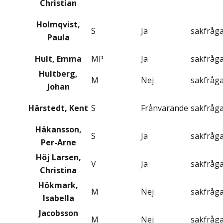
Christian
Holmqvist,
S
Ja
sakfråg
Paula
Hult, Emma
MP
Ja
sakfråg
Hultberg,
M
Nej
sakfråg
Johan
Härstedt, Kent
S
Frånvarande
sakfråg
Håkansson,
S
Ja
sakfråg
Per-Arne
Höj Larsen,
V
Ja
sakfråg
Christina
Hökmark,
M
Nej
sakfråg
Isabella
Jacobsson
M
Nej
sakfråg