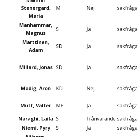
Malmer
Stenergard,
M
Nej
sakfråg
Maria
Manhammar,
S
Ja
sakfråg
Magnus
Marttinen,
SD
Ja
sakfråg
Adam
Millard, Jonas
SD
Ja
sakfråg
Modig, Aron
KD
Nej
sakfråg
Mutt, Valter
MP
Ja
sakfråg
Naraghi, Laila
S
Frånvarande
sakfråg
Niemi, Pyry
S
Ja
sakfråg