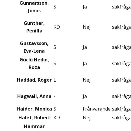
Gunnarsson,
S
Ja
sakfråg
Jonas
Gunther,
KD
Nej
sakfråg
Penilla
Gustavsson,
S
Ja
sakfråg
Eva-Lena
Güclü Hedin,
S
Ja
sakfråg
Roza
Haddad, Roger
L
Nej
sakfråg
Hagwall, Anna
-
Ja
sakfråg
Haider, Monica
S
Frånvarande
sakfråg
Halef, Robert
KD
Nej
sakfråg
Hammar