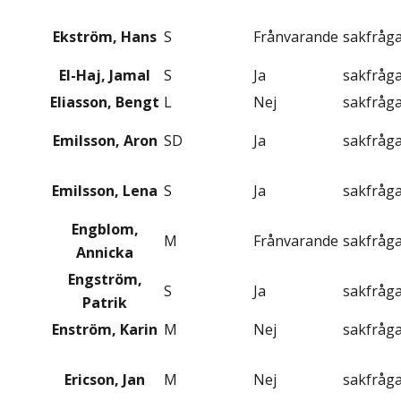
Ekström, Hans
S
Frånvarande
sakfråg
El-Haj, Jamal
S
Ja
sakfråg
Eliasson, Bengt
L
Nej
sakfråg
Emilsson, Aron
SD
Ja
sakfråg
Emilsson, Lena
S
Ja
sakfråg
Engblom,
M
Frånvarande
sakfråg
Annicka
Engström,
S
Ja
sakfråg
Patrik
Enström, Karin
M
Nej
sakfråg
Ericson, Jan
M
Nej
sakfråg