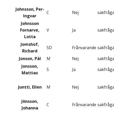
Johnsson, Per-
C
Nej
sakfråg
Ingvar
Johnsson
Fornarve,
V
Ja
sakfråg
Lotta
Jomshof,
SD
Frånvarande
sakfråg
Richard
Jonson, Pål
M
Nej
sakfråg
Jonsson,
S
Ja
sakfråg
Mattias
Juntti, Ellen
M
Nej
sakfråg
Jönsson,
C
Frånvarande
sakfråg
Johanna