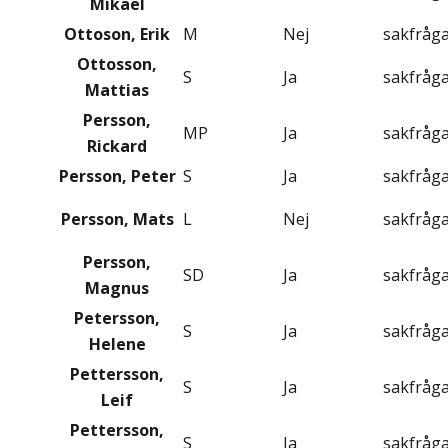
Mikael
Ottoson, Erik
M
Nej
sakfråg
Ottosson,
S
Ja
sakfråg
Mattias
Persson,
MP
Ja
sakfråg
Rickard
Persson, Peter
S
Ja
sakfråg
Persson, Mats
L
Nej
sakfråg
Persson,
SD
Ja
sakfråg
Magnus
Petersson,
S
Ja
sakfråg
Helene
Pettersson,
S
Ja
sakfråg
Leif
Pettersson,
S
Ja
sakfråg