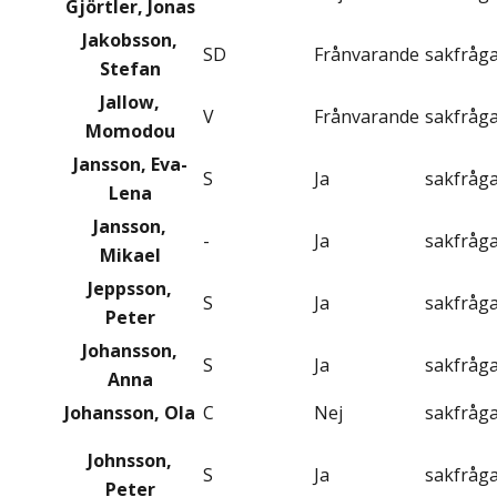
Gjörtler, Jonas
Jakobsson,
SD
Frånvarande
sakfråg
Stefan
Jallow,
V
Frånvarande
sakfråg
Momodou
Jansson, Eva-
S
Ja
sakfråg
Lena
Jansson,
-
Ja
sakfråg
Mikael
Jeppsson,
S
Ja
sakfråg
Peter
Johansson,
S
Ja
sakfråg
Anna
Johansson, Ola
C
Nej
sakfråg
Johnsson,
S
Ja
sakfråg
Peter