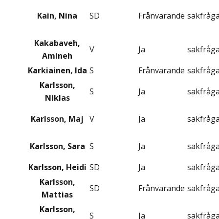
Kain, Nina
SD
Frånvarande
sakfråg
Kakabaveh,
V
Ja
sakfråg
Amineh
Karkiainen, Ida
S
Frånvarande
sakfråg
Karlsson,
S
Ja
sakfråg
Niklas
Karlsson, Maj
V
Ja
sakfråg
Karlsson, Sara
S
Ja
sakfråg
Karlsson, Heidi
SD
Ja
sakfråg
Karlsson,
SD
Frånvarande
sakfråg
Mattias
Karlsson,
S
Ja
sakfråg