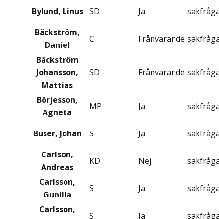
Bylund, Linus
SD
Ja
sakfråg
Bäckström,
C
Frånvarande
sakfråg
Daniel
Bäckström
Johansson,
SD
Frånvarande
sakfråg
Mattias
Börjesson,
MP
Ja
sakfråg
Agneta
Büser, Johan
S
Ja
sakfråg
Carlson,
KD
Nej
sakfråg
Andreas
Carlsson,
S
Ja
sakfråg
Gunilla
Carlsson,
S
Ja
sakfråg