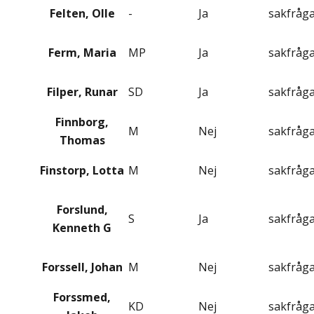
Felten, Olle
-
Ja
sakfråg
Ferm, Maria
MP
Ja
sakfråg
Filper, Runar
SD
Ja
sakfråg
Finnborg,
M
Nej
sakfråg
Thomas
Finstorp, Lotta
M
Nej
sakfråg
Forslund,
S
Ja
sakfråg
Kenneth G
Forssell, Johan
M
Nej
sakfråg
Forssmed,
KD
Nej
sakfråg