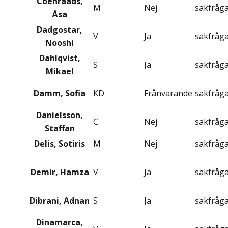
Coenraads,
M
Nej
sakfråg
Åsa
Dadgostar,
V
Ja
sakfråg
Nooshi
Dahlqvist,
S
Ja
sakfråg
Mikael
Damm, Sofia
KD
Frånvarande
sakfråg
Danielsson,
C
Nej
sakfråg
Staffan
Delis, Sotiris
M
Nej
sakfråg
Demir, Hamza
V
Ja
sakfråg
Dibrani, Adnan
S
Ja
sakfråg
Dinamarca,