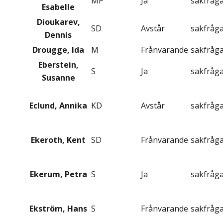
MP
Ja
sakfråg
Esabelle
Dioukarev,
SD
Avstår
sakfråg
Dennis
Drougge, Ida
M
Frånvarande
sakfråg
Eberstein,
S
Ja
sakfråg
Susanne
Eclund, Annika
KD
Avstår
sakfråg
Ekeroth, Kent
SD
Frånvarande
sakfråg
Ekerum, Petra
S
Ja
sakfråg
Ekström, Hans
S
Frånvarande
sakfråg