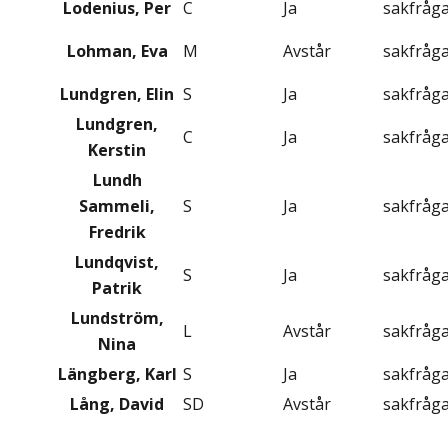
Lodenius, Per
C
Ja
sakfråg
Lohman, Eva
M
Avstår
sakfråg
Lundgren, Elin
S
Ja
sakfråg
Lundgren,
C
Ja
sakfråg
Kerstin
Lundh
Sammeli,
S
Ja
sakfråg
Fredrik
Lundqvist,
S
Ja
sakfråg
Patrik
Lundström,
L
Avstår
sakfråg
Nina
Längberg, Karl
S
Ja
sakfråg
Lång, David
SD
Avstår
sakfråg