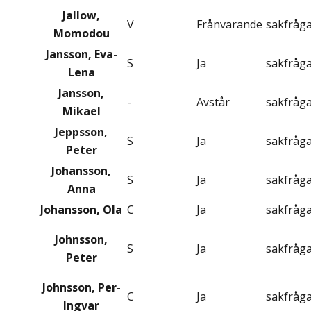
Jallow,
V
Frånvarande
sakfråg
Momodou
Jansson, Eva-
S
Ja
sakfråg
Lena
Jansson,
-
Avstår
sakfråg
Mikael
Jeppsson,
S
Ja
sakfråg
Peter
Johansson,
S
Ja
sakfråg
Anna
Johansson, Ola
C
Ja
sakfråg
Johnsson,
S
Ja
sakfråg
Peter
Johnsson, Per-
C
Ja
sakfråg
Ingvar