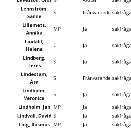
Lavesson, Olof
M
Avstår
sakfråg
Lennström,
S
Frånvarande
sakfråg
Sanne
Lillemets,
MP
Ja
sakfråg
Annika
Lindahl,
C
Ja
sakfråg
Helena
Lindberg,
S
Ja
sakfråg
Teres
Lindestam,
S
Frånvarande
sakfråg
Åsa
Lindholm,
S
Ja
sakfråg
Veronica
Lindholm, Jan
MP
Ja
sakfråg
Lindvall, David
S
Ja
sakfråg
Ling, Rasmus
MP
Ja
sakfråg