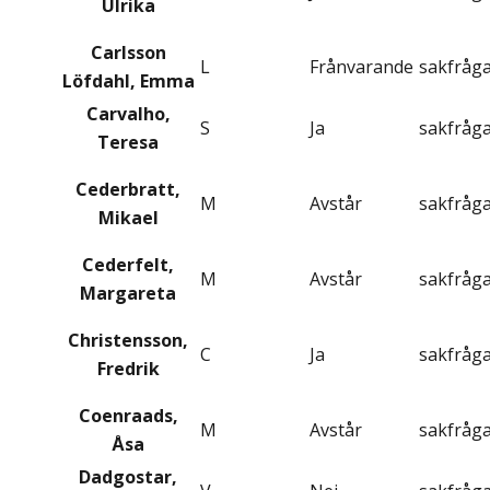
Ulrika
Carlsson
L
Frånvarande
sakfråg
Löfdahl, Emma
Carvalho,
S
Ja
sakfråg
Teresa
Cederbratt,
M
Avstår
sakfråg
Mikael
Cederfelt,
M
Avstår
sakfråg
Margareta
Christensson,
C
Ja
sakfråg
Fredrik
Coenraads,
M
Avstår
sakfråg
Åsa
Dadgostar,