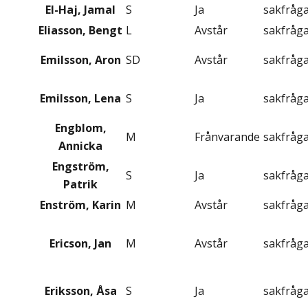
El-Haj, Jamal
S
Ja
sakfråg
Eliasson, Bengt
L
Avstår
sakfråg
Emilsson, Aron
SD
Avstår
sakfråg
Emilsson, Lena
S
Ja
sakfråg
Engblom,
M
Frånvarande
sakfråg
Annicka
Engström,
S
Ja
sakfråg
Patrik
Enström, Karin
M
Avstår
sakfråg
Ericson, Jan
M
Avstår
sakfråg
Eriksson, Åsa
S
Ja
sakfråg