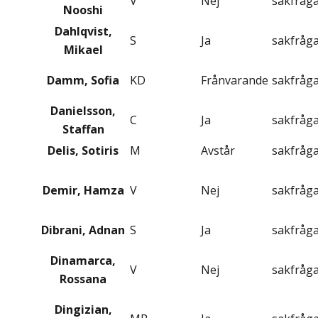
V
Nej
sakfråg
Nooshi
Dahlqvist,
S
Ja
sakfråg
Mikael
Damm, Sofia
KD
Frånvarande
sakfråg
Danielsson,
C
Ja
sakfråg
Staffan
Delis, Sotiris
M
Avstår
sakfråg
Demir, Hamza
V
Nej
sakfråg
Dibrani, Adnan
S
Ja
sakfråg
Dinamarca,
V
Nej
sakfråg
Rossana
Dingizian,