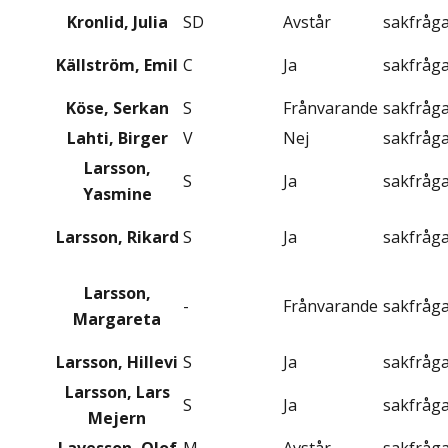
Kronlid, Julia
SD
Avstår
sakfråg
Källström, Emil
C
Ja
sakfråg
Köse, Serkan
S
Frånvarande
sakfråg
Lahti, Birger
V
Nej
sakfråg
Larsson,
S
Ja
sakfråg
Yasmine
Larsson, Rikard
S
Ja
sakfråg
Larsson,
-
Frånvarande
sakfråg
Margareta
Larsson, Hillevi
S
Ja
sakfråg
Larsson, Lars
S
Ja
sakfråg
Mejern