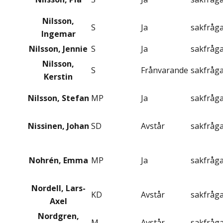
Nilsson,
S
Ja
sakfråg
Ingemar
Nilsson, Jennie
S
Ja
sakfråg
Nilsson,
S
Frånvarande
sakfråg
Kerstin
Nilsson, Stefan
MP
Ja
sakfråg
Nissinen, Johan
SD
Avstår
sakfråg
Nohrén, Emma
MP
Ja
sakfråg
Nordell, Lars-
KD
Avstår
sakfråg
Axel
Nordgren,
M
Avstår
sakfråg