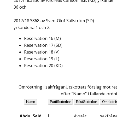
2017/18:3836 av Andreas Carlson m.fl. (KD) yrkande
36 och
2017/18:3868 av Sven-Olof Sällström (SD)
yrkandena 1 och 2.
Reservation
16
(
M
)
Reservation
17
(
SD
)
Reservation
18
(
V
)
Reservation
19
(
L
)
Reservation
20
(
KD
)
Omröstning i sakfrågan
Utskottets förslag mot res
efter "Namn" i fallande ordn
Namn
Parti
Sorterbar
Röst
Sorterbar
Omröstni
Abdu, Said
L
Avstår
sakfråg