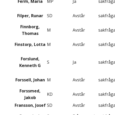
Ferm, Maria
MP
Ja
sakfråg
Filper, Runar
SD
Avstår
sakfråg
Finnborg,
M
Avstår
sakfråg
Thomas
Finstorp, Lotta
M
Avstår
sakfråg
Forslund,
S
Ja
sakfråg
Kenneth G
Forssell, Johan
M
Avstår
sakfråg
Forssmed,
KD
Avstår
sakfråg
Jakob
Fransson, Josef
SD
Avstår
sakfråg