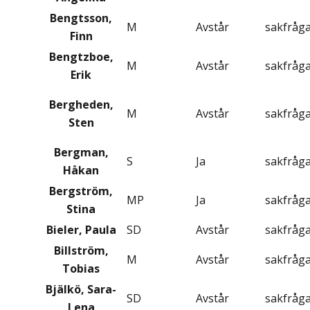
Bengtsson,
M
Avstår
sakfråg
Finn
Bengtzboe,
M
Avstår
sakfråg
Erik
Bergheden,
M
Avstår
sakfråg
Sten
Bergman,
S
Ja
sakfråg
Håkan
Bergström,
MP
Ja
sakfråg
Stina
Bieler, Paula
SD
Avstår
sakfråg
Billström,
M
Avstår
sakfråg
Tobias
Bjälkö, Sara-
SD
Avstår
sakfråg
Lena