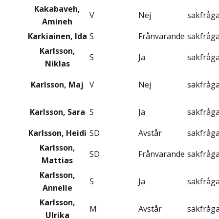
Kakabaveh,
V
Nej
sakfråg
Amineh
Karkiainen, Ida
S
Frånvarande
sakfråg
Karlsson,
S
Ja
sakfråg
Niklas
Karlsson, Maj
V
Nej
sakfråg
Karlsson, Sara
S
Ja
sakfråg
Karlsson, Heidi
SD
Avstår
sakfråg
Karlsson,
SD
Frånvarande
sakfråg
Mattias
Karlsson,
S
Ja
sakfråg
Annelie
Karlsson,
M
Avstår
sakfråg
Ulrika