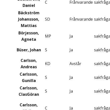
C
Frånvarande
sakfråg
Daniel
Bäckström
Johansson,
SD
Frånvarande
sakfråg
Mattias
Börjesson,
MP
Ja
sakfråg
Agneta
Büser, Johan
S
Ja
sakfråg
Carlson,
KD
Avstår
sakfråg
Andreas
Carlsson,
S
Ja
sakfråg
Gunilla
Carlsson,
S
Ja
sakfråg
ClasGöran
Carlsson,
C
Ja
sakfråg