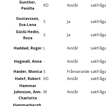
Gunther,
KD
Avstår
sakfråg
Penilla
Gustavsson,
S
Ja
sakfråg
Eva-Lena
Güclü Hedin,
S
Ja
sakfråg
Roza
Haddad, Roger
L
Avstår
sakfråg
Hagwall, Anna
-
Avstår
sakfråg
Haider, Monica
S
Frånvarande
sakfråg
Halef, Robert
KD
Avstår
sakfråg
Hammar
Johnsson, Ann-
M
Avstår
sakfråg
Charlotte
Hammarbergh,