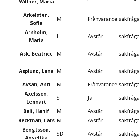
Willner, Maria
Arkelsten,
M
Frånvarande
sakfråg
Sofia
Arnholm,
L
Avstår
sakfråg
Maria
Ask, Beatrice
M
Avstår
sakfråg
Asplund, Lena
M
Avstår
sakfråg
Avsan, Anti
M
Frånvarande
sakfråg
Axelsson,
S
Ja
sakfråg
Lennart
Bali, Hanif
M
Avstår
sakfråg
Beckman, Lars
M
Avstår
sakfråg
Bengtsson,
SD
Avstår
sakfråg
Angelika