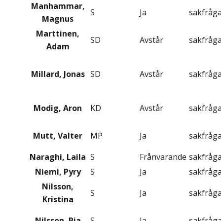
Manhammar,
S
Ja
sakfråg
Magnus
Marttinen,
SD
Avstår
sakfråg
Adam
Millard, Jonas
SD
Avstår
sakfråg
Modig, Aron
KD
Avstår
sakfråg
Mutt, Valter
MP
Ja
sakfråg
Naraghi, Laila
S
Frånvarande
sakfråg
Niemi, Pyry
S
Ja
sakfråg
Nilsson,
S
Ja
sakfråg
Kristina
Nilsson, Pia
S
Ja
sakfråg