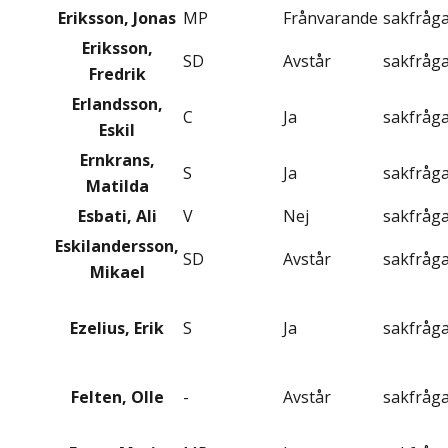
Eriksson, Jonas
MP
Frånvarande
sakfråg
Eriksson,
SD
Avstår
sakfråg
Fredrik
Erlandsson,
C
Ja
sakfråg
Eskil
Ernkrans,
S
Ja
sakfråg
Matilda
Esbati, Ali
V
Nej
sakfråg
Eskilandersson,
SD
Avstår
sakfråg
Mikael
Ezelius, Erik
S
Ja
sakfråg
Felten, Olle
-
Avstår
sakfråg