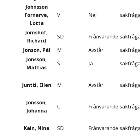
Johnsson
Fornarve,
V
Nej
sakfråg
Lotta
Jomshof,
SD
Frånvarande
sakfråg
Richard
Jonson, Pål
M
Avstår
sakfråg
Jonsson,
S
Ja
sakfråg
Mattias
Juntti, Ellen
M
Avstår
sakfråg
Jönsson,
C
Frånvarande
sakfråg
Johanna
Kain, Nina
SD
Frånvarande
sakfråg