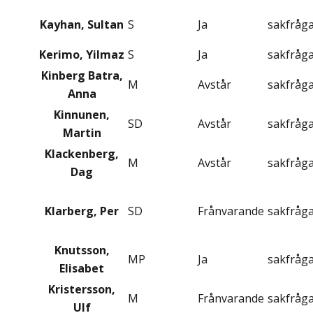
Kayhan, Sultan
S
Ja
sakfråg
Kerimo, Yilmaz
S
Ja
sakfråg
Kinberg Batra,
M
Avstår
sakfråg
Anna
Kinnunen,
SD
Avstår
sakfråg
Martin
Klackenberg,
M
Avstår
sakfråg
Dag
Klarberg, Per
SD
Frånvarande
sakfråg
Knutsson,
MP
Ja
sakfråg
Elisabet
Kristersson,
M
Frånvarande
sakfråg
Ulf