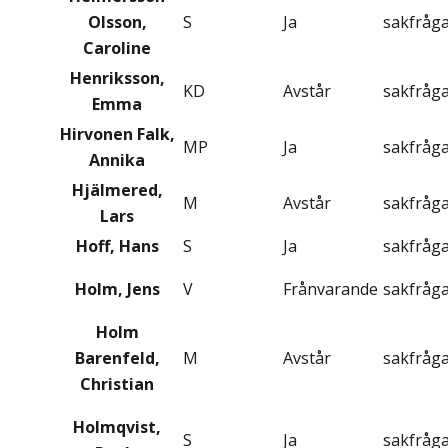
Olsson,
S
Ja
sakfråg
Caroline
Henriksson,
KD
Avstår
sakfråg
Emma
Hirvonen Falk,
MP
Ja
sakfråg
Annika
Hjälmered,
M
Avstår
sakfråg
Lars
Hoff, Hans
S
Ja
sakfråg
Holm, Jens
V
Frånvarande
sakfråg
Holm
Barenfeld,
M
Avstår
sakfråg
Christian
Holmqvist,
S
Ja
sakfråg