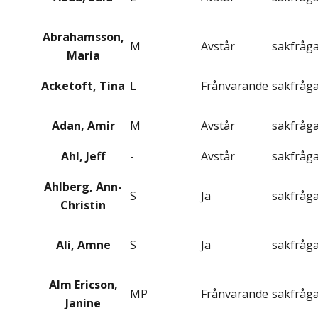
Abrahamsson,
M
Avstår
sakfråg
Maria
Acketoft, Tina
L
Frånvarande
sakfråg
Adan, Amir
M
Avstår
sakfråg
Ahl, Jeff
-
Avstår
sakfråg
Ahlberg, Ann-
S
Ja
sakfråg
Christin
Ali, Amne
S
Ja
sakfråg
Alm Ericson,
MP
Frånvarande
sakfråg
Janine