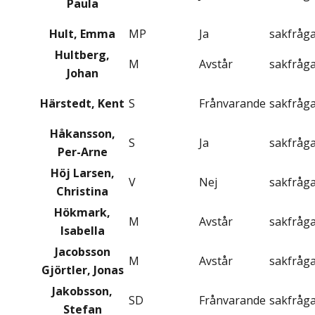
Paula
Hult, Emma
MP
Ja
sakfråg
Hultberg,
M
Avstår
sakfråg
Johan
Härstedt, Kent
S
Frånvarande
sakfråg
Håkansson,
S
Ja
sakfråg
Per-Arne
Höj Larsen,
V
Nej
sakfråg
Christina
Hökmark,
M
Avstår
sakfråg
Isabella
Jacobsson
M
Avstår
sakfråg
Gjörtler, Jonas
Jakobsson,
SD
Frånvarande
sakfråg
Stefan