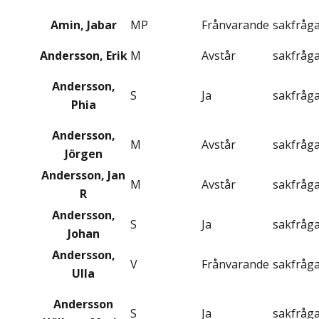
Amin, Jabar
MP
Frånvarande
sakfråg
Andersson, Erik
M
Avstår
sakfråg
Andersson,
S
Ja
sakfråg
Phia
Andersson,
M
Avstår
sakfråg
Jörgen
Andersson, Jan
M
Avstår
sakfråg
R
Andersson,
S
Ja
sakfråg
Johan
Andersson,
V
Frånvarande
sakfråg
Ulla
Andersson
S
Ja
sakfråg