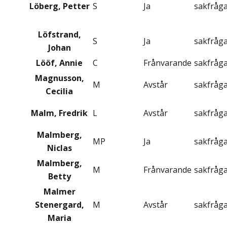
Löberg, Petter
S
Ja
sakfråg
Löfstrand,
S
Ja
sakfråg
Johan
Lööf, Annie
C
Frånvarande
sakfråg
Magnusson,
M
Avstår
sakfråg
Cecilia
Malm, Fredrik
L
Avstår
sakfråg
Malmberg,
MP
Ja
sakfråg
Niclas
Malmberg,
M
Frånvarande
sakfråg
Betty
Malmer
Stenergard,
M
Avstår
sakfråg
Maria