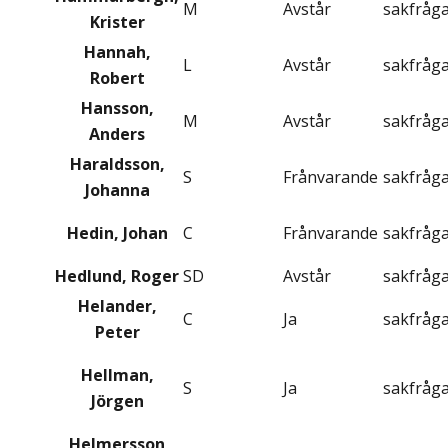
M
Avstår
sakfråg
Krister
Hannah,
L
Avstår
sakfråg
Robert
Hansson,
M
Avstår
sakfråg
Anders
Haraldsson,
S
Frånvarande
sakfråg
Johanna
Hedin, Johan
C
Frånvarande
sakfråg
Hedlund, Roger
SD
Avstår
sakfråg
Helander,
C
Ja
sakfråg
Peter
Hellman,
S
Ja
sakfråg
Jörgen
Helmersson