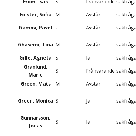
From, Isak
S
Frånvarande
sakfråg
Fölster, Sofia
M
Avstår
sakfråg
Gamov, Pavel
-
Avstår
sakfråg
Ghasemi, Tina
M
Avstår
sakfråg
Gille, Agneta
S
Ja
sakfråg
Granlund,
S
Frånvarande
sakfråg
Marie
Green, Mats
M
Avstår
sakfråg
Green, Monica
S
Ja
sakfråg
Gunnarsson,
S
Ja
sakfråg
Jonas