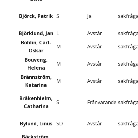
Björck, Patrik
S
Ja
sakfråg
Björklund, Jan
L
Avstår
sakfråg
Bohlin, Carl-
M
Avstår
sakfråg
Oskar
Bouveng,
M
Avstår
sakfråg
Helena
Brännström,
M
Avstår
sakfråg
Katarina
Bråkenhielm,
S
Frånvarande
sakfråg
Catharina
Bylund, Linus
SD
Avstår
sakfråg
Bäckström,