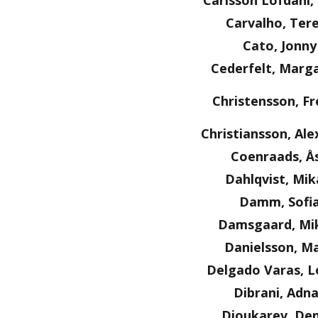
Carlsson Löfdahl
Carvalho, Ter
Cato, Jonny
Cederfelt, Marg
Christensson, Fr
Christiansson, Al
Coenraads, Å
Dahlqvist, Mik
Damm, Sofi
Damsgaard, Mi
Danielsson, Ma
Delgado Varas, L
Dibrani, Adn
Dioukarev, Den