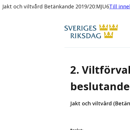
Jakt och viltvård Betänkande 2019/20:MJU6
Till inn
2. Viltförv
beslutande
Jakt och viltvård (Bet