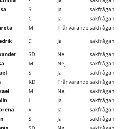
, Emma
-
Ja
sakfrågan
esa
S
Ja
sakfrågan
C
Ja
sakfrågan
areta
M
Frånvarande
sakfrågan
edrik
C
Ja
sakfrågan
exander
SD
Nej
sakfrågan
sa
M
Nej
sakfrågan
ael
S
Ja
sakfrågan
a
KD
Frånvarande
sakfrågan
kael
M
Nej
sakfrågan
lin
L
Ja
sakfrågan
orena
V
Ja
sakfrågan
an
S
Ja
sakfrågan
nis
SD
Nej
sakfrågan