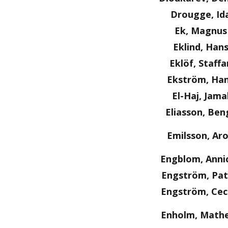
Drougge, Id
Ek, Magnus
Eklind, Han
Eklöf, Staffa
Ekström, Ha
El-Haj, Jama
Eliasson, Ben
Emilsson, Ar
Engblom, Anni
Engström, Pat
Engström, Ceci
Enholm, Math