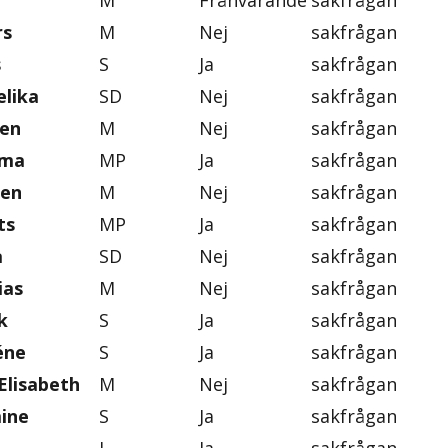
M
Frånvarande
sakfrågan
rs
M
Nej
sakfrågan
s
S
Ja
sakfrågan
lika
SD
Nej
sakfrågan
ten
M
Nej
sakfrågan
mma
MP
Ja
sakfrågan
gen
M
Nej
sakfrågan
ts
MP
Ja
sakfrågan
a
SD
Nej
sakfrågan
ias
M
Nej
sakfrågan
k
S
Ja
sakfrågan
éne
S
Ja
sakfrågan
Elisabeth
M
Nej
sakfrågan
mine
S
Ja
sakfrågan