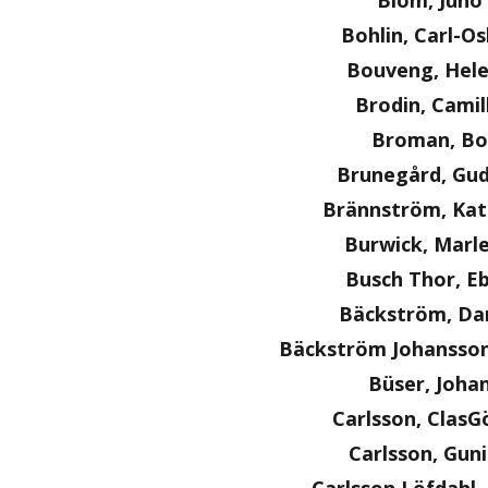
Blom, Juno
Bohlin, Carl-O
Bouveng, Hel
Brodin, Camil
Broman, Bo
Brunegård, Gu
Brännström, Kat
Burwick, Marl
Busch Thor, E
Bäckström, Dan
Bäckström Johansson
Büser, Joha
Carlsson, ClasG
Carlsson, Guni