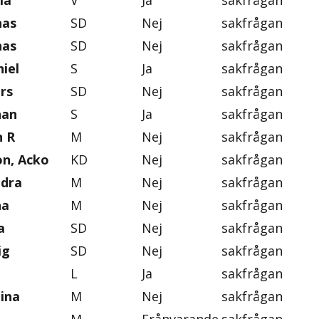
la
V
Ja
sakfrågan
nas
SD
Nej
sakfrågan
nas
SD
Nej
sakfrågan
iel
S
Ja
sakfrågan
rs
SD
Nej
sakfrågan
han
S
Ja
sakfrågan
n R
M
Nej
sakfrågan
on, Acko
KD
Nej
sakfrågan
ndra
M
Nej
sakfrågan
na
M
Nej
sakfrågan
a
SD
Nej
sakfrågan
ig
SD
Nej
sakfrågan
L
Ja
sakfrågan
tina
M
Nej
sakfrågan