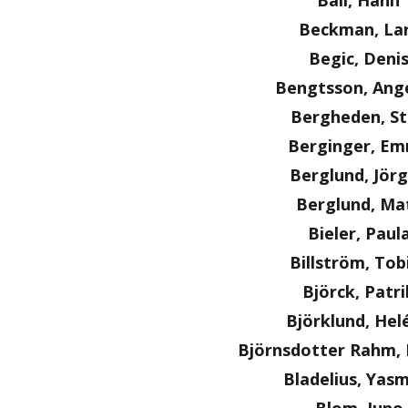
Bali, Hanif
Beckman, La
Begic, Deni
Bengtsson, Ange
Bergheden, S
Berginger, E
Berglund, Jör
Berglund, Ma
Bieler, Paul
Billström, Tob
Björck, Patri
Björklund, Hel
Björnsdotter Rahm, 
Bladelius, Yas