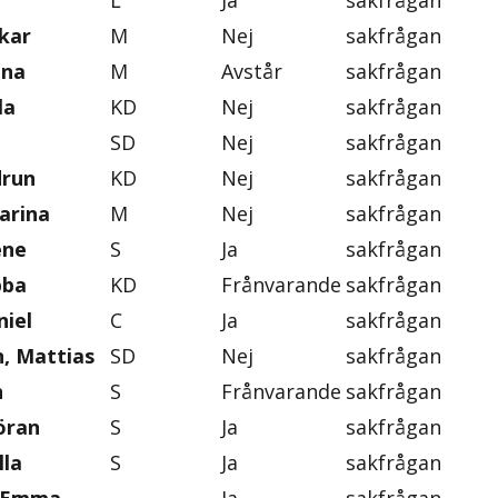
L
Ja
sakfrågan
skar
M
Nej
sakfrågan
ena
M
Avstår
sakfrågan
la
KD
Nej
sakfrågan
SD
Nej
sakfrågan
drun
KD
Nej
sakfrågan
arina
M
Nej
sakfrågan
ene
S
Ja
sakfrågan
bba
KD
Frånvarande
sakfrågan
iel
C
Ja
sakfrågan
, Mattias
SD
Nej
sakfrågan
n
S
Frånvarande
sakfrågan
öran
S
Ja
sakfrågan
lla
S
Ja
sakfrågan