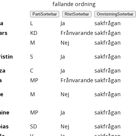
fallande ordning
Parti
Sorterbar
Röst
Sorterbar
Omröstning
Sorterbar
na
L
Ja
sakfrågan
ars
KD
Frånvarande
sakfrågan
M
Nej
sakfrågan
istin
S
Ja
sakfrågan
za
C
Ja
sakfrågan
a
MP
Frånvarande
sakfrågan
ie
M
Nej
sakfrågan
nine
MP
Ja
sakfrågan
ias
SD
Nej
sakfrågan