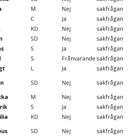
a
M
Nej
sakfrågan
C
Ja
sakfrågan
s
KD
Nej
sakfrågan
n
SD
Nej
sakfrågan
ns
S
Ja
sakfrågan
l
S
Frånvarande
sakfrågan
gt
L
Ja
sakfrågan
on
SD
Nej
sakfrågan
cka
M
Nej
sakfrågan
rik
S
Ja
sakfrågan
lia
KD
Nej
sakfrågan
eus
SD
Nej
sakfrågan