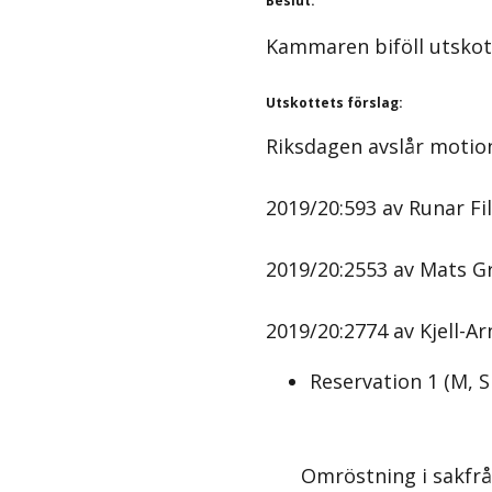
Beslut
:
Kammaren biföll utskot
Utskottets förslag
:
Riksdagen avslår motio
2019/20:593 av Runar Fil
2019/20:2553 av Mats G
2019/20:2774 av Kjell-Ar
Reservation
1
(
M, S
Omröstning i sakfr