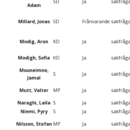
SD
Ja
sakfråg
Adam
Millard, Jonas
SD
Frånvarande
sakfråg
Modig, Aron
KD
Ja
sakfråg
Modigh, Sofia
KD
Ja
sakfråg
Mouneimne,
S
Ja
sakfråg
Jamal
Mutt, Valter
MP
Ja
sakfråg
Naraghi, Laila
S
Ja
sakfråg
Niemi, Pyry
S
Ja
sakfråg
Nilsson, Stefan
MP
Ja
sakfråg