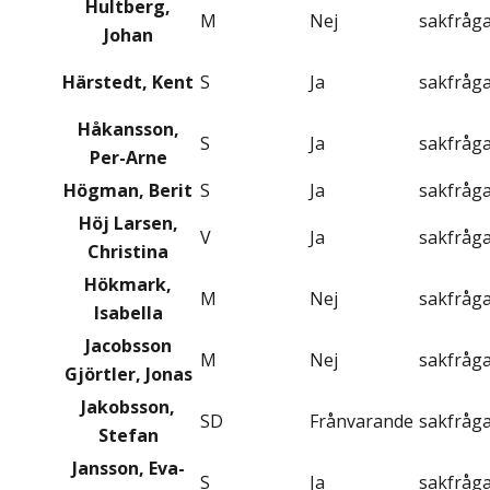
Hultberg,
M
Nej
sakfråg
Johan
Härstedt, Kent
S
Ja
sakfråg
Håkansson,
S
Ja
sakfråg
Per-Arne
Högman, Berit
S
Ja
sakfråg
Höj Larsen,
V
Ja
sakfråg
Christina
Hökmark,
M
Nej
sakfråg
Isabella
Jacobsson
M
Nej
sakfråg
Gjörtler, Jonas
Jakobsson,
SD
Frånvarande
sakfråg
Stefan
Jansson, Eva-
S
Ja
sakfråg