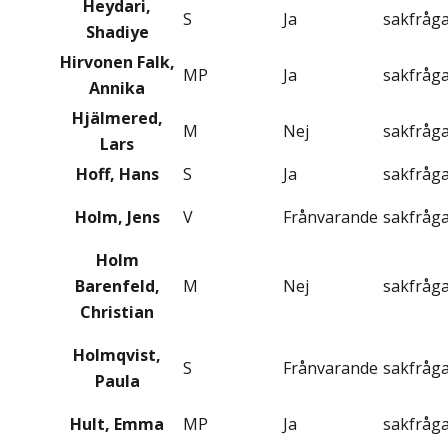
Heydari,
S
Ja
sakfråg
Shadiye
Hirvonen Falk,
MP
Ja
sakfråg
Annika
Hjälmered,
M
Nej
sakfråg
Lars
Hoff, Hans
S
Ja
sakfråg
Holm, Jens
V
Frånvarande
sakfråg
Holm
Barenfeld,
M
Nej
sakfråg
Christian
Holmqvist,
S
Frånvarande
sakfråg
Paula
Hult, Emma
MP
Ja
sakfråg