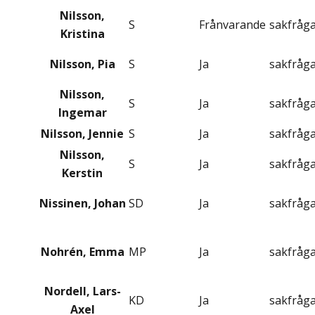
Nilsson,
S
Frånvarande
sakfråg
Kristina
Nilsson, Pia
S
Ja
sakfråg
Nilsson,
S
Ja
sakfråg
Ingemar
Nilsson, Jennie
S
Ja
sakfråg
Nilsson,
S
Ja
sakfråg
Kerstin
Nissinen, Johan
SD
Ja
sakfråg
Nohrén, Emma
MP
Ja
sakfråg
Nordell, Lars-
KD
Ja
sakfråg
Axel