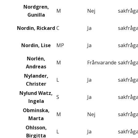
Nordgren,
M
Nej
sakfråg
Gunilla
Nordin, Rickard
C
Ja
sakfråg
Nordin, Lise
MP
Ja
sakfråg
Norlén,
M
Frånvarande
sakfråg
Andreas
Nylander,
L
Ja
sakfråg
Christer
Nylund Watz,
S
Ja
sakfråg
Ingela
Obminska,
M
Nej
sakfråg
Marta
Ohlsson,
L
Ja
sakfråg
Birgitta