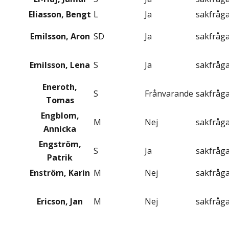
Eliasson, Bengt
L
Ja
sakfråg
Emilsson, Aron
SD
Ja
sakfråg
Emilsson, Lena
S
Ja
sakfråg
Eneroth,
S
Frånvarande
sakfråg
Tomas
Engblom,
M
Nej
sakfråg
Annicka
Engström,
S
Ja
sakfråg
Patrik
Enström, Karin
M
Nej
sakfråg
Ericson, Jan
M
Nej
sakfråg