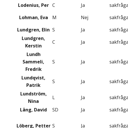
Lodenius, Per
C
Ja
sakfråg
Lohman, Eva
M
Nej
sakfråg
Lundgren, Elin
S
Ja
sakfråg
Lundgren,
C
Ja
sakfråg
Kerstin
Lundh
Sammeli,
S
Ja
sakfråg
Fredrik
Lundqvist,
S
Ja
sakfråg
Patrik
Lundström,
L
Ja
sakfråg
Nina
Lång, David
SD
Ja
sakfråg
Löberg, Petter
S
Ja
sakfråg