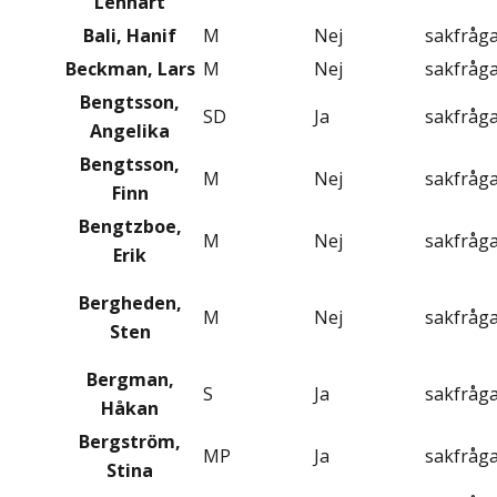
Lennart
Bali, Hanif
M
Nej
sakfråg
Beckman, Lars
M
Nej
sakfråg
Bengtsson,
SD
Ja
sakfråg
Angelika
Bengtsson,
M
Nej
sakfråg
Finn
Bengtzboe,
M
Nej
sakfråg
Erik
Bergheden,
M
Nej
sakfråg
Sten
Bergman,
S
Ja
sakfråg
Håkan
Bergström,
MP
Ja
sakfråg
Stina