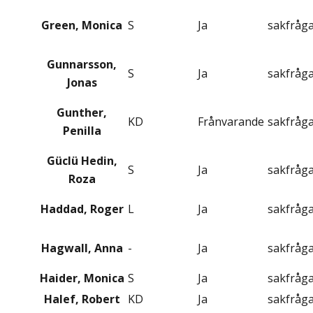
Green, Monica
S
Ja
sakfråg
Gunnarsson,
S
Ja
sakfråg
Jonas
Gunther,
KD
Frånvarande
sakfråg
Penilla
Güclü Hedin,
S
Ja
sakfråg
Roza
Haddad, Roger
L
Ja
sakfråg
Hagwall, Anna
-
Ja
sakfråg
Haider, Monica
S
Ja
sakfråg
Halef, Robert
KD
Ja
sakfråg