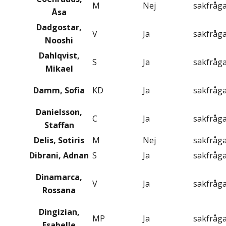
M
Nej
sakfråg
Åsa
Dadgostar,
V
Ja
sakfråg
Nooshi
Dahlqvist,
S
Ja
sakfråg
Mikael
Damm, Sofia
KD
Ja
sakfråg
Danielsson,
C
Ja
sakfråg
Staffan
Delis, Sotiris
M
Nej
sakfråg
Dibrani, Adnan
S
Ja
sakfråg
Dinamarca,
V
Ja
sakfråg
Rossana
Dingizian,
MP
Ja
sakfråg
Esabelle