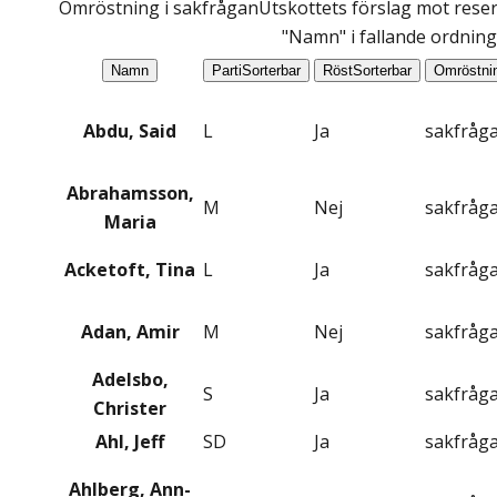
Omröstning i sakfrågan
Utskottets förslag mot reser
"Namn" i fallande ordning
Namn
Parti
Sorterbar
Röst
Sorterbar
Omröstni
Abdu, Said
L
Ja
sakfråg
Abrahamsson,
M
Nej
sakfråg
Maria
Acketoft, Tina
L
Ja
sakfråg
Adan, Amir
M
Nej
sakfråg
Adelsbo,
S
Ja
sakfråg
Christer
Ahl, Jeff
SD
Ja
sakfråg
Ahlberg, Ann-