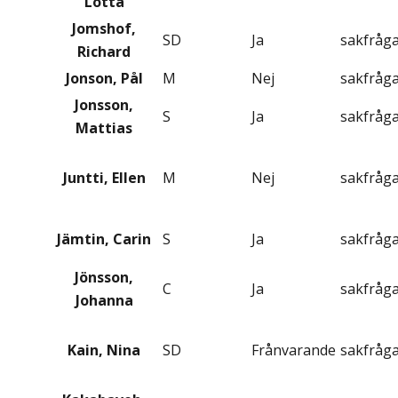
Lotta
Jomshof,
SD
Ja
sakfråg
Richard
Jonson, Pål
M
Nej
sakfråg
Jonsson,
S
Ja
sakfråg
Mattias
Juntti, Ellen
M
Nej
sakfråg
Jämtin, Carin
S
Ja
sakfråg
Jönsson,
C
Ja
sakfråg
Johanna
Kain, Nina
SD
Frånvarande
sakfråg