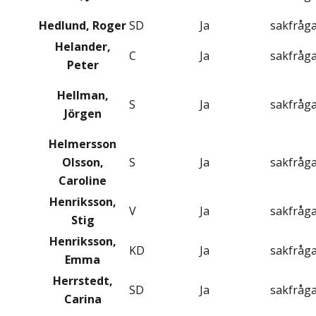
Hedlund, Roger
SD
Ja
sakfråg
Helander,
C
Ja
sakfråg
Peter
Hellman,
S
Ja
sakfråg
Jörgen
Helmersson
Olsson,
S
Ja
sakfråg
Caroline
Henriksson,
V
Ja
sakfråg
Stig
Henriksson,
KD
Ja
sakfråg
Emma
Herrstedt,
SD
Ja
sakfråg
Carina