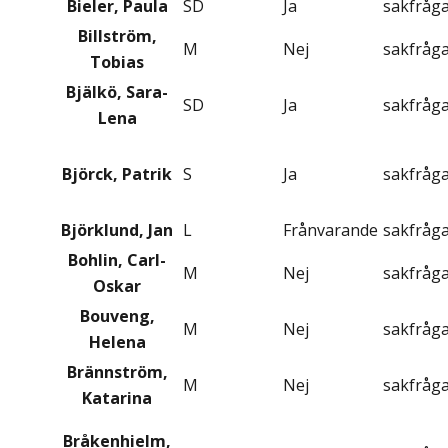
Bieler, Paula
SD
Ja
sakfråg
Billström,
M
Nej
sakfråg
Tobias
Bjälkö, Sara-
SD
Ja
sakfråg
Lena
Björck, Patrik
S
Ja
sakfråg
Björklund, Jan
L
Frånvarande
sakfråg
Bohlin, Carl-
M
Nej
sakfråg
Oskar
Bouveng,
M
Nej
sakfråg
Helena
Brännström,
M
Nej
sakfråg
Katarina
Bråkenhielm,