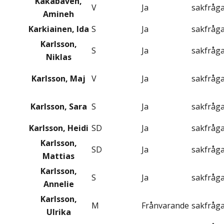
Kakabaveh,
V
Ja
sakfråg
Amineh
Karkiainen, Ida
S
Ja
sakfråg
Karlsson,
S
Ja
sakfråg
Niklas
Karlsson, Maj
V
Ja
sakfråg
Karlsson, Sara
S
Ja
sakfråg
Karlsson, Heidi
SD
Ja
sakfråg
Karlsson,
SD
Ja
sakfråg
Mattias
Karlsson,
S
Ja
sakfråg
Annelie
Karlsson,
M
Frånvarande
sakfråg
Ulrika