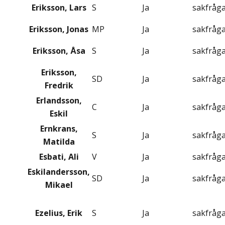
Eriksson, Lars
S
Ja
sakfråg
Eriksson, Jonas
MP
Ja
sakfråg
Eriksson, Åsa
S
Ja
sakfråg
Eriksson,
SD
Ja
sakfråg
Fredrik
Erlandsson,
C
Ja
sakfråg
Eskil
Ernkrans,
S
Ja
sakfråg
Matilda
Esbati, Ali
V
Ja
sakfråg
Eskilandersson,
SD
Ja
sakfråg
Mikael
Ezelius, Erik
S
Ja
sakfråg