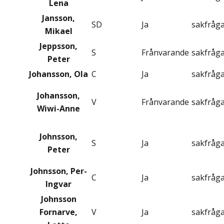
Lena
Jansson,
SD
Ja
sakfråg
Mikael
Jeppsson,
S
Frånvarande
sakfråg
Peter
Johansson, Ola
C
Ja
sakfråg
Johansson,
V
Frånvarande
sakfråg
Wiwi-Anne
Johnsson,
S
Ja
sakfråg
Peter
Johnsson, Per-
C
Ja
sakfråg
Ingvar
Johnsson
Fornarve,
V
Ja
sakfråg