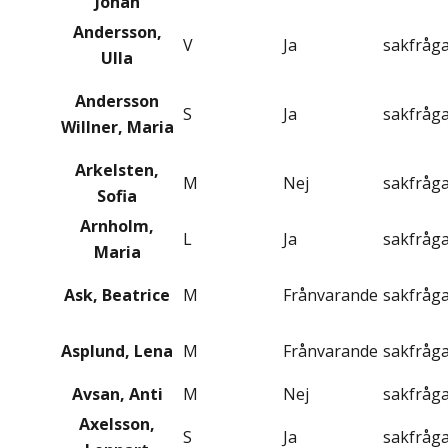
Johan
Andersson,
V
Ja
sakfråg
Ulla
Andersson
S
Ja
sakfråg
Willner, Maria
Arkelsten,
M
Nej
sakfråg
Sofia
Arnholm,
L
Ja
sakfråg
Maria
Ask, Beatrice
M
Frånvarande
sakfråg
Asplund, Lena
M
Frånvarande
sakfråg
Avsan, Anti
M
Nej
sakfråg
Axelsson,
S
Ja
sakfråg