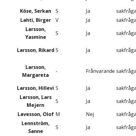
Köse, Serkan
S
Ja
sakfråg
Lahti, Birger
V
Ja
sakfråg
Larsson,
S
Ja
sakfråg
Yasmine
Larsson, Rikard
S
Ja
sakfråg
Larsson,
-
Frånvarande
sakfråg
Margareta
Larsson, Hillevi
S
Ja
sakfråg
Larsson, Lars
S
Ja
sakfråg
Mejern
Lavesson, Olof
M
Nej
sakfråg
Lennström,
S
Ja
sakfråg
Sanne