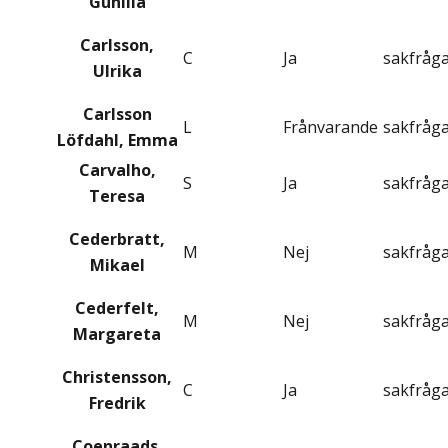
Gunilla
Carlsson,
C
Ja
sakfråg
Ulrika
Carlsson
L
Frånvarande
sakfråg
Löfdahl, Emma
Carvalho,
S
Ja
sakfråg
Teresa
Cederbratt,
M
Nej
sakfråg
Mikael
Cederfelt,
M
Nej
sakfråg
Margareta
Christensson,
C
Ja
sakfråg
Fredrik
Coenraads,