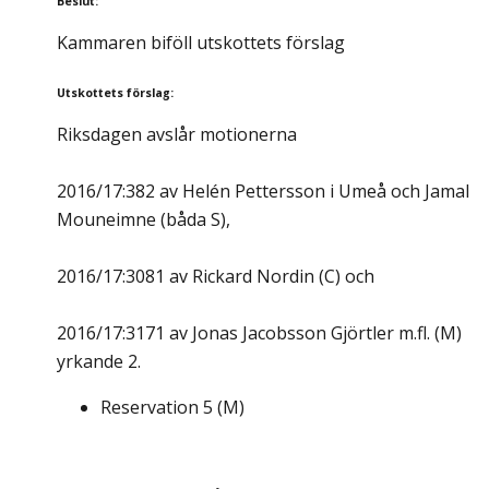
Beslut
:
Kammaren biföll utskottets förslag
Utskottets förslag
:
Riksdagen avslår motionerna
2016/17:382 av Helén Pettersson i Umeå och Jamal
Mouneimne (båda S),
2016/17:3081 av Rickard Nordin (C) och
2016/17:3171 av Jonas Jacobsson Gjörtler m.fl. (M)
yrkande 2.
Reservation
5
(
M
)