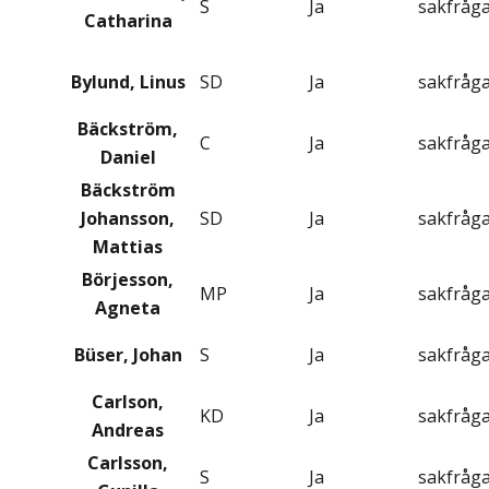
S
Ja
sakfråg
Catharina
Bylund, Linus
SD
Ja
sakfråg
Bäckström,
C
Ja
sakfråg
Daniel
Bäckström
Johansson,
SD
Ja
sakfråg
Mattias
Börjesson,
MP
Ja
sakfråg
Agneta
Büser, Johan
S
Ja
sakfråg
Carlson,
KD
Ja
sakfråg
Andreas
Carlsson,
S
Ja
sakfråg