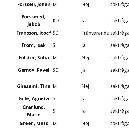
Forssell, Johan
M
Nej
sakfråg
Forssmed,
KD
Ja
sakfråg
Jakob
Fransson, Josef
SD
Frånvarande
sakfråg
From, Isak
S
Ja
sakfråg
Fölster, Sofia
M
Nej
sakfråg
Gamov, Pavel
SD
Ja
sakfråg
Ghasemi, Tina
M
Nej
sakfråg
Gille, Agneta
S
Ja
sakfråg
Granlund,
S
Ja
sakfråg
Marie
Green, Mats
M
Nej
sakfråg