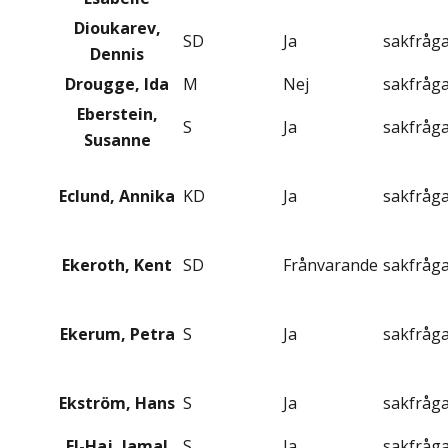
Dioukarev,
SD
Ja
sakfråg
Dennis
Drougge, Ida
M
Nej
sakfråg
Eberstein,
S
Ja
sakfråg
Susanne
Eclund, Annika
KD
Ja
sakfråg
Ekeroth, Kent
SD
Frånvarande
sakfråg
Ekerum, Petra
S
Ja
sakfråg
Ekström, Hans
S
Ja
sakfråg
El-Haj, Jamal
S
Ja
sakfråg