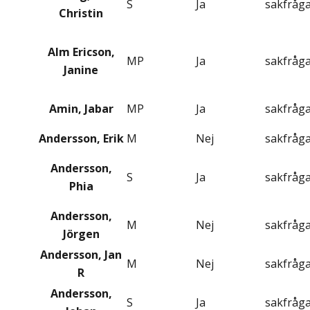
S
Ja
sakfråg
Christin
Alm Ericson,
MP
Ja
sakfråg
Janine
Amin, Jabar
MP
Ja
sakfråg
Andersson, Erik
M
Nej
sakfråg
Andersson,
S
Ja
sakfråg
Phia
Andersson,
M
Nej
sakfråg
Jörgen
Andersson, Jan
M
Nej
sakfråg
R
Andersson,
S
Ja
sakfråg