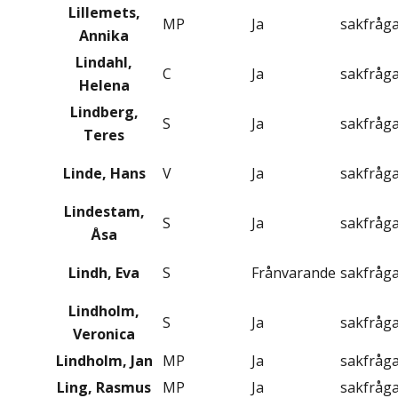
Lillemets,
MP
Ja
sakfråg
Annika
Lindahl,
C
Ja
sakfråg
Helena
Lindberg,
S
Ja
sakfråg
Teres
Linde, Hans
V
Ja
sakfråg
Lindestam,
S
Ja
sakfråg
Åsa
Lindh, Eva
S
Frånvarande
sakfråg
Lindholm,
S
Ja
sakfråg
Veronica
Lindholm, Jan
MP
Ja
sakfråg
Ling, Rasmus
MP
Ja
sakfråg