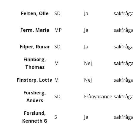
Felten, Olle
SD
Ja
sakfråg
Ferm, Maria
MP
Ja
sakfråg
Filper, Runar
SD
Ja
sakfråg
Finnborg,
M
Nej
sakfråg
Thomas
Finstorp, Lotta
M
Nej
sakfråg
Forsberg,
SD
Frånvarande
sakfråg
Anders
Forslund,
S
Ja
sakfråg
Kenneth G