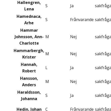
Hallengren,
S
Ja
sakfråg
Lena
Hamednaca,
S
Frånvarande
sakfråg
Arhe
Hammar
Johnsson, Ann-
M
Nej
sakfråg
Charlotte
Hammarbergh,
M
Nej
sakfråg
Krister
Hannah,
L
Ja
sakfråg
Robert
Hansson,
M
Nej
sakfråg
Anders
Haraldsson,
S
Ja
sakfråg
Johanna
Hedin, Johan
C
Frånvarande
sakfråg