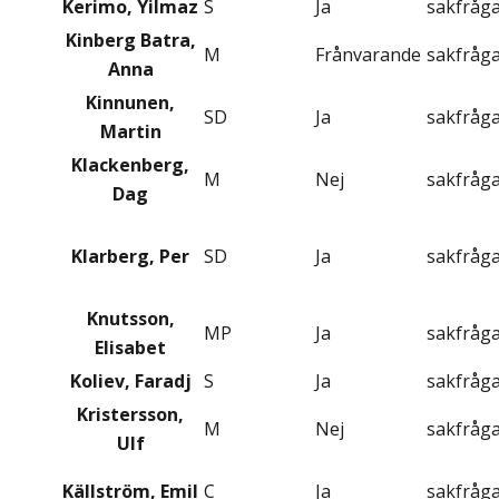
Kerimo, Yilmaz
S
Ja
sakfråg
Kinberg Batra,
M
Frånvarande
sakfråg
Anna
Kinnunen,
SD
Ja
sakfråg
Martin
Klackenberg,
M
Nej
sakfråg
Dag
Klarberg, Per
SD
Ja
sakfråg
Knutsson,
MP
Ja
sakfråg
Elisabet
Koliev, Faradj
S
Ja
sakfråg
Kristersson,
M
Nej
sakfråg
Ulf
Källström, Emil
C
Ja
sakfråg