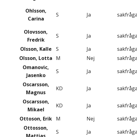
Ohlsson,
S
Ja
sakfråg
Carina
Olovsson,
S
Ja
sakfråg
Fredrik
Olsson, Kalle
S
Ja
sakfråg
Olsson, Lotta
M
Nej
sakfråg
Omanovic,
S
Ja
sakfråg
Jasenko
Oscarsson,
KD
Ja
sakfråg
Magnus
Oscarsson,
KD
Ja
sakfråg
Mikael
Ottoson, Erik
M
Nej
sakfråg
Ottosson,
S
Ja
sakfråg
Mattias