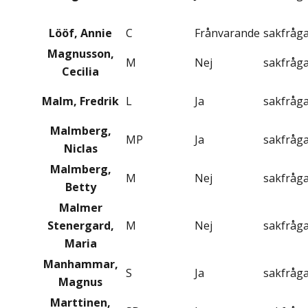
Lööf, Annie
C
Frånvarande
sakfråg
Magnusson,
M
Nej
sakfråg
Cecilia
Malm, Fredrik
L
Ja
sakfråg
Malmberg,
MP
Ja
sakfråg
Niclas
Malmberg,
M
Nej
sakfråg
Betty
Malmer
Stenergard,
M
Nej
sakfråg
Maria
Manhammar,
S
Ja
sakfråg
Magnus
Marttinen,