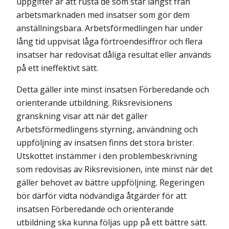
uppgifter är att rusta de som står längst från
arbetsmarknaden med insatser som gör dem
anställningsbara. Arbetsförmedlingen har under
lång tid uppvisat låga förtroendesiffror och flera
insatser har redovisat dåliga resultat eller används
på ett ineffektivt sätt.
Detta gäller inte minst insatsen Förbe­redande och
orienterande utbildning. Riksrevisionens
granskning visar att när det gäller
Arbetsförmedlingens styrning, användning och
upp­följning av insatsen finns det stora brister.
Utskottet instämmer i den problembeskrivning
som redovisas av Riks­revisionen, inte minst när det
gäller behovet av bättre uppföljning. Regeringen
bör därför vidta nödvändiga åtgärder för att
insatsen Förberedande och orienterande
utbildning ska kunna följas upp på ett bättre sätt.