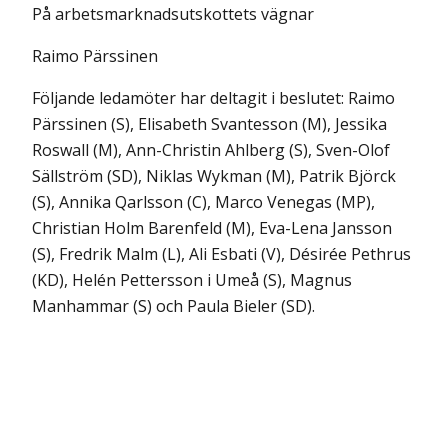
På arbetsmarknadsutskottets vägnar
Raimo Pärssinen
Följande ledamöter har deltagit i beslutet: Raimo
Pärssinen (S), Elisabeth Svantesson (M), Jessika
Roswall (M), Ann-Christin Ahlberg (S), Sven-Olof
Sällström (SD), Niklas Wykman (M), Patrik Björck
(S), Annika Qarlsson (C), Marco Venegas (MP),
Christian Holm Barenfeld (M), Eva-Lena Jansson
(S), Fredrik Malm (L), Ali Esbati (V), Désirée Pethrus
(KD), Helén Pettersson i Umeå (S), Magnus
Manhammar (S) och Paula Bieler (SD).