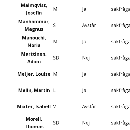
Malmqvist,
M
Ja
sakfråg
Josefin
Manhammar,
S
Avstår
sakfråg
Magnus
Manouchi,
M
Ja
sakfråg
Noria
Marttinen,
SD
Nej
sakfråg
Adam
Meijer, Louise
M
Ja
sakfråg
Melin, Martin
L
Ja
sakfråg
Mixter, Isabell
V
Avstår
sakfråg
Morell,
SD
Nej
sakfråg
Thomas