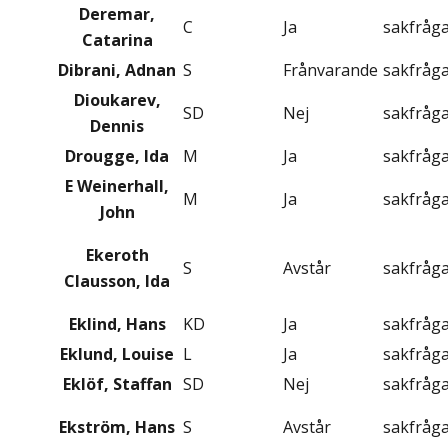
Deremar,
C
Ja
sakfråg
Catarina
Dibrani, Adnan
S
Frånvarande
sakfråg
Dioukarev,
SD
Nej
sakfråg
Dennis
Drougge, Ida
M
Ja
sakfråg
E Weinerhall,
M
Ja
sakfråg
John
Ekeroth
S
Avstår
sakfråg
Clausson, Ida
Eklind, Hans
KD
Ja
sakfråg
Eklund, Louise
L
Ja
sakfråg
Eklöf, Staffan
SD
Nej
sakfråg
Ekström, Hans
S
Avstår
sakfråg