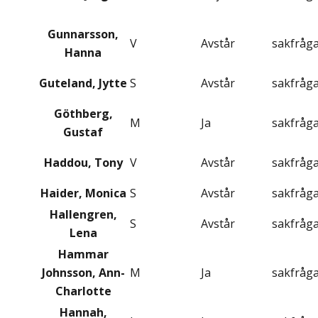
Gunnarsson,
V
Avstår
sakfråg
Hanna
Guteland, Jytte
S
Avstår
sakfråg
Göthberg,
M
Ja
sakfråg
Gustaf
Haddou, Tony
V
Avstår
sakfråg
Haider, Monica
S
Avstår
sakfråg
Hallengren,
S
Avstår
sakfråg
Lena
Hammar
Johnsson, Ann-
M
Ja
sakfråg
Charlotte
Hannah,