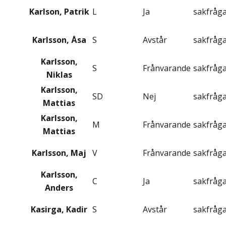
Karlson, Patrik
L
Ja
sakfråg
Karlsson, Åsa
S
Avstår
sakfråg
Karlsson,
S
Frånvarande
sakfråg
Niklas
Karlsson,
SD
Nej
sakfråg
Mattias
Karlsson,
M
Frånvarande
sakfråg
Mattias
Karlsson, Maj
V
Frånvarande
sakfråg
Karlsson,
C
Ja
sakfråg
Anders
Kasirga, Kadir
S
Avstår
sakfråg