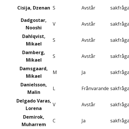
Cisija, Dzenan
S
Avstår
sakfråg
Dadgostar,
V
Avstår
sakfråg
Nooshi
Dahlqvist,
S
Avstår
sakfråg
Mikael
Damberg,
S
Avstår
sakfråg
Mikael
Damsgaard,
M
Ja
sakfråg
Mikael
Danielsson,
L
Frånvarande
sakfråg
Malin
Delgado Varas,
V
Avstår
sakfråg
Lorena
Demirok,
C
Ja
sakfråg
Muharrem