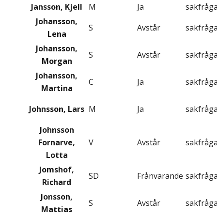
Jansson, Kjell
M
Ja
sakfråg
Johansson,
S
Avstår
sakfråg
Lena
Johansson,
S
Avstår
sakfråg
Morgan
Johansson,
C
Ja
sakfråg
Martina
Johnsson, Lars
M
Ja
sakfråg
Johnsson
Fornarve,
V
Avstår
sakfråg
Lotta
Jomshof,
SD
Frånvarande
sakfråg
Richard
Jonsson,
S
Avstår
sakfråg
Mattias