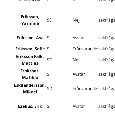
Eriksson,
SD
Nej
sakfråg
Yasmine
Eriksson, Åsa
S
Avstår
sakfråg
Eriksson, Sofie
S
Frånvarande
sakfråg
Eriksson Falk,
SD
Nej
sakfråg
Mattias
Ernkrans,
S
Avstår
sakfråg
Matilda
Eskilandersson,
SD
Frånvarande
sakfråg
Mikael
Ezelius, Erik
S
Avstår
sakfråg