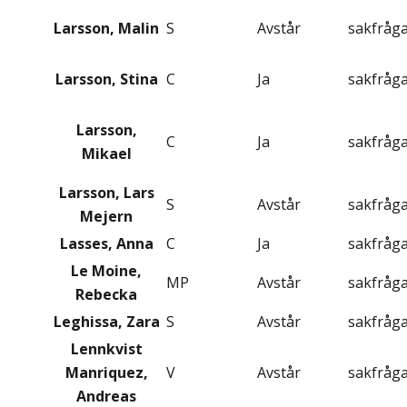
Larsson, Malin
S
Avstår
sakfråg
Larsson, Stina
C
Ja
sakfråg
Larsson,
C
Ja
sakfråg
Mikael
Larsson, Lars
S
Avstår
sakfråg
Mejern
Lasses, Anna
C
Ja
sakfråg
Le Moine,
MP
Avstår
sakfråg
Rebecka
Leghissa, Zara
S
Avstår
sakfråg
Lennkvist
Manriquez,
V
Avstår
sakfråg
Andreas