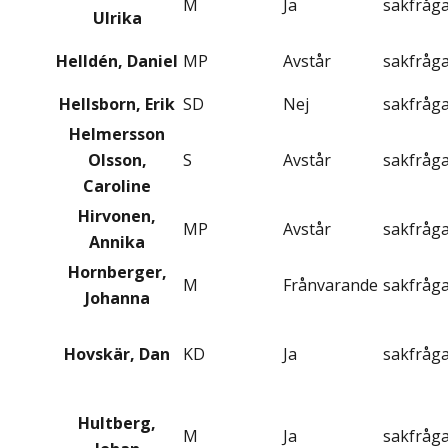
M
Ja
sakfråg
Ulrika
Helldén, Daniel
MP
Avstår
sakfråg
Hellsborn, Erik
SD
Nej
sakfråg
Helmersson
Olsson,
S
Avstår
sakfråg
Caroline
Hirvonen,
MP
Avstår
sakfråg
Annika
Hornberger,
M
Frånvarande
sakfråg
Johanna
Hovskär, Dan
KD
Ja
sakfråg
Hultberg,
M
Ja
sakfråg