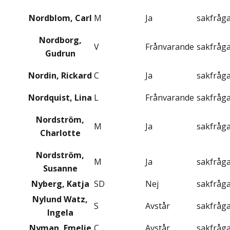
Nordblom, Carl
M
Ja
sakfråg
Nordborg,
V
Frånvarande
sakfråg
Gudrun
Nordin, Rickard
C
Ja
sakfråg
Nordquist, Lina
L
Frånvarande
sakfråg
Nordström,
M
Ja
sakfråg
Charlotte
Nordström,
M
Ja
sakfråg
Susanne
Nyberg, Katja
SD
Nej
sakfråg
Nylund Watz,
S
Avstår
sakfråg
Ingela
Nyman, Emelie
C
Avstår
sakfråg