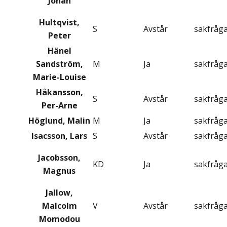
Johan
Hultqvist,
S
Avstår
sakfråg
Peter
Hänel
Sandström,
M
Ja
sakfråg
Marie-Louise
Håkansson,
S
Avstår
sakfråg
Per-Arne
Höglund, Malin
M
Ja
sakfråg
Isacsson, Lars
S
Avstår
sakfråg
Jacobsson,
KD
Ja
sakfråg
Magnus
Jallow,
Malcolm
V
Avstår
sakfråg
Momodou