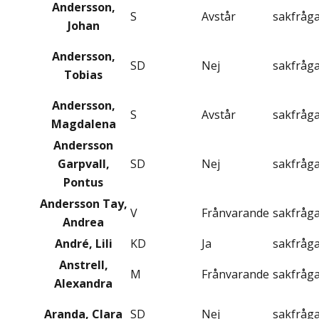
Andersson,
S
Avstår
sakfråg
Johan
Andersson,
SD
Nej
sakfråg
Tobias
Andersson,
S
Avstår
sakfråg
Magdalena
Andersson
Garpvall,
SD
Nej
sakfråg
Pontus
Andersson Tay,
V
Frånvarande
sakfråg
Andrea
André, Lili
KD
Ja
sakfråg
Anstrell,
M
Frånvarande
sakfråg
Alexandra
Aranda, Clara
SD
Nej
sakfråg