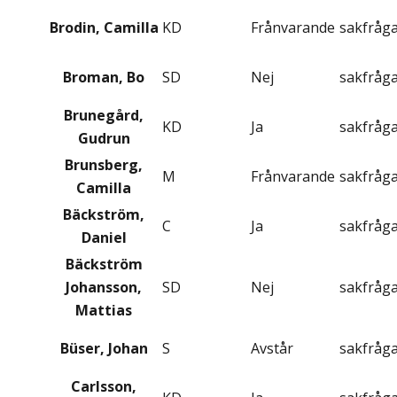
Brodin, Camilla
KD
Frånvarande
sakfråg
Broman, Bo
SD
Nej
sakfråg
Brunegård,
KD
Ja
sakfråg
Gudrun
Brunsberg,
M
Frånvarande
sakfråg
Camilla
Bäckström,
C
Ja
sakfråg
Daniel
Bäckström
Johansson,
SD
Nej
sakfråg
Mattias
Büser, Johan
S
Avstår
sakfråg
Carlsson,