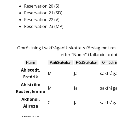
Reservation
20
(
S
)
Reservation
21
(
SD
)
Reservation
22
(
V
)
Reservation
23
(
MP
)
Omröstning i sakfrågan
Utskottets förslag mot res
efter "Namn" i fallande ordn
Namn
Parti
Sorterbar
Röst
Sorterbar
Omröstni
Ahlstedt,
M
Ja
sakfråg
Fredrik
Ahlström
M
Ja
sakfråg
Köster, Emma
Akhondi,
C
Ja
sakfråg
Alireza