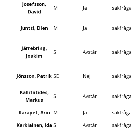
Josefsson,
M
Ja
sakfråg
David
Juntti, Ellen
M
Ja
sakfråg
Järrebring,
S
Avstår
sakfråg
Joakim
Jönsson, Patrik
SD
Nej
sakfråg
Kallifatides,
S
Avstår
sakfråg
Markus
Karapet, Arin
M
Ja
sakfråg
Karkiainen, Ida
S
Avstår
sakfråg