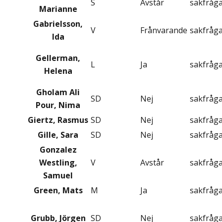
S
Avstår
sakfråg
Marianne
Gabrielsson,
V
Frånvarande
sakfråg
Ida
Gellerman,
L
Ja
sakfråg
Helena
Gholam Ali
SD
Nej
sakfråg
Pour, Nima
Giertz, Rasmus
SD
Nej
sakfråg
Gille, Sara
SD
Nej
sakfråg
Gonzalez
Westling,
V
Avstår
sakfråg
Samuel
Green, Mats
M
Ja
sakfråg
Grubb, Jörgen
SD
Nej
sakfråg