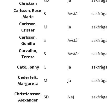
KD
Ja
sakfråg
Christian
Carlsson, Rose-
S
Avstår
sakfråg
Marie
Carlsson,
M
Ja
sakfråg
Crister
Carlsson,
S
Avstår
sakfråg
Gunilla
Carvalho,
S
Avstår
sakfråg
Teresa
Cato, Jonny
C
Ja
sakfråg
Cederfelt,
M
Ja
sakfråg
Margareta
Christiansson,
SD
Nej
sakfråg
Alexander