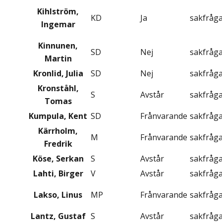
Kihlström,
KD
Ja
sakfråg
Ingemar
Kinnunen,
SD
Nej
sakfråg
Martin
Kronlid, Julia
SD
Nej
sakfråg
Kronståhl,
S
Avstår
sakfråg
Tomas
Kumpula, Kent
SD
Frånvarande
sakfråg
Kärrholm,
M
Frånvarande
sakfråg
Fredrik
Köse, Serkan
S
Avstår
sakfråg
Lahti, Birger
V
Avstår
sakfråg
Lakso, Linus
MP
Frånvarande
sakfråg
Lantz, Gustaf
S
Avstår
sakfråg