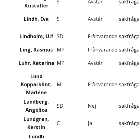
S
Avstår
sakfråg
Kristoffer
Lindh, Eva
S
Avstår
sakfråg
Lindholm, Ulf
SD
Frånvarande
sakfråg
Ling, Rasmus
MP
Frånvarande
sakfråg
Luhr, Katarina
MP
Avstår
sakfråg
Lund
Kopparklint,
M
Frånvarande
sakfråg
Marléne
Lundberg,
SD
Nej
sakfråg
Angelica
Lundgren,
C
Ja
sakfråg
Kerstin
Lundh