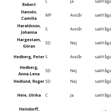
L
Ja
sakfråg
Robert
Hansén,
MP
Avstår
sakfråg
Camilla
Haraldsson,
S
Avstår
sakfråg
Johanna
Hargestam,
SD
Nej
sakfråg
Göran
Hedberg, Peter
S
Avstår
sakfråg
Hedberg,
SD
Nej
sakfråg
Anna-Lena
Hedlund, Roger
SD
Nej
sakfråg
Heie, Ulrika
C
Ja
sakfråg
Heindorff,