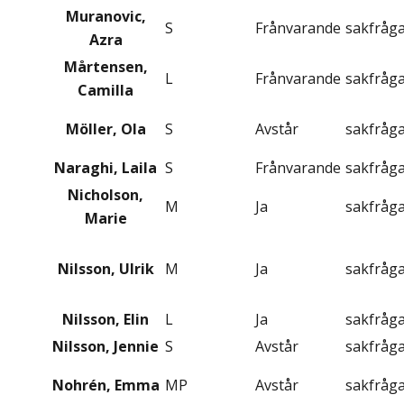
Muranovic,
S
Frånvarande
sakfråg
Azra
Mårtensen,
L
Frånvarande
sakfråg
Camilla
Möller, Ola
S
Avstår
sakfråg
Naraghi, Laila
S
Frånvarande
sakfråg
Nicholson,
M
Ja
sakfråg
Marie
Nilsson, Ulrik
M
Ja
sakfråg
Nilsson, Elin
L
Ja
sakfråg
Nilsson, Jennie
S
Avstår
sakfråg
Nohrén, Emma
MP
Avstår
sakfråg