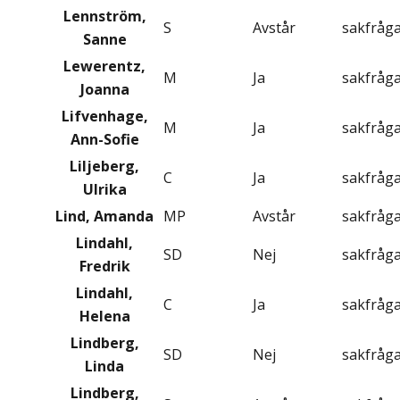
Lennström,
S
Avstår
sakfråg
Sanne
Lewerentz,
M
Ja
sakfråg
Joanna
Lifvenhage,
M
Ja
sakfråg
Ann-Sofie
Liljeberg,
C
Ja
sakfråg
Ulrika
Lind, Amanda
MP
Avstår
sakfråg
Lindahl,
SD
Nej
sakfråg
Fredrik
Lindahl,
C
Ja
sakfråg
Helena
Lindberg,
SD
Nej
sakfråg
Linda
Lindberg,