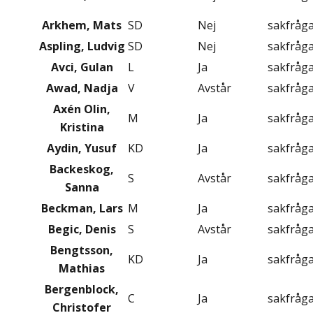
Arkhem, Mats
SD
Nej
sakfråg
Aspling, Ludvig
SD
Nej
sakfråg
Avci, Gulan
L
Ja
sakfråg
Awad, Nadja
V
Avstår
sakfråg
Axén Olin,
M
Ja
sakfråg
Kristina
Aydin, Yusuf
KD
Ja
sakfråg
Backeskog,
S
Avstår
sakfråg
Sanna
Beckman, Lars
M
Ja
sakfråg
Begic, Denis
S
Avstår
sakfråg
Bengtsson,
KD
Ja
sakfråg
Mathias
Bergenblock,
C
Ja
sakfråg
Christofer