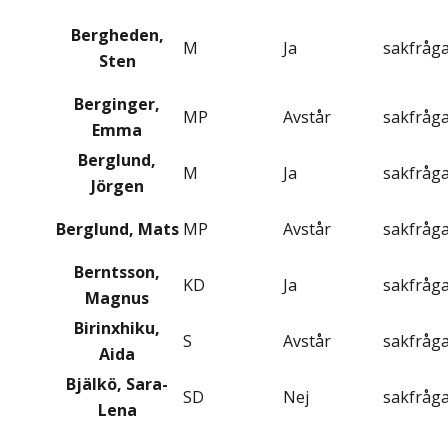
Bergheden,
M
Ja
sakfråg
Sten
Berginger,
MP
Avstår
sakfråg
Emma
Berglund,
M
Ja
sakfråg
Jörgen
Berglund, Mats
MP
Avstår
sakfråg
Berntsson,
KD
Ja
sakfråg
Magnus
Birinxhiku,
S
Avstår
sakfråg
Aida
Bjälkö, Sara-
SD
Nej
sakfråg
Lena