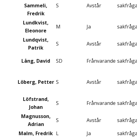
Sammeli,
S
Avstår
sakfråg
Fredrik
Lundkvist,
M
Ja
sakfråg
Eleonore
Lundqvist,
S
Avstår
sakfråg
Patrik
Lång, David
SD
Frånvarande
sakfråg
Löberg, Petter
S
Avstår
sakfråg
Löfstrand,
S
Frånvarande
sakfråg
Johan
Magnusson,
S
Avstår
sakfråg
Adrian
Malm, Fredrik
L
Ja
sakfråg