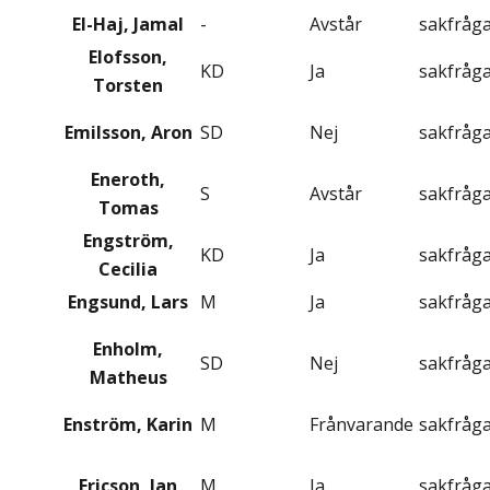
El-Haj, Jamal
-
Avstår
sakfråg
Elofsson,
KD
Ja
sakfråg
Torsten
Emilsson, Aron
SD
Nej
sakfråg
Eneroth,
S
Avstår
sakfråg
Tomas
Engström,
KD
Ja
sakfråg
Cecilia
Engsund, Lars
M
Ja
sakfråg
Enholm,
SD
Nej
sakfråg
Matheus
Enström, Karin
M
Frånvarande
sakfråg
Ericson, Jan
M
Ja
sakfråg