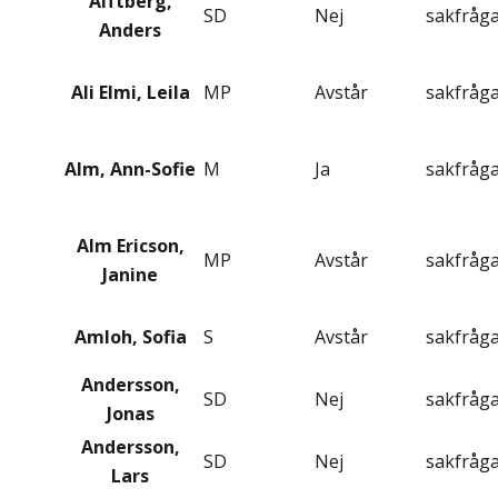
Alftberg,
SD
Nej
sakfråg
Anders
Ali Elmi, Leila
MP
Avstår
sakfråg
Alm, Ann-Sofie
M
Ja
sakfråg
Alm Ericson,
MP
Avstår
sakfråg
Janine
Amloh, Sofia
S
Avstår
sakfråg
Andersson,
SD
Nej
sakfråg
Jonas
Andersson,
SD
Nej
sakfråg
Lars