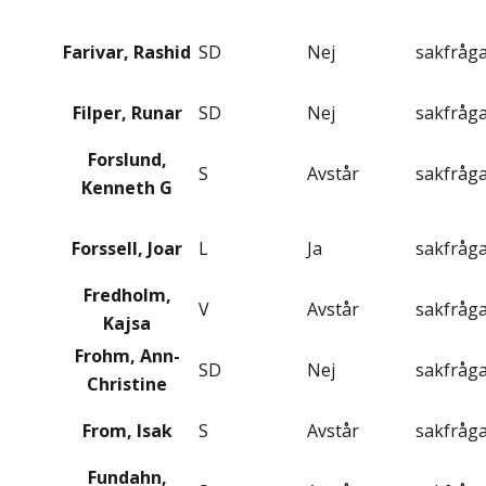
Farivar, Rashid
SD
Nej
sakfråg
Filper, Runar
SD
Nej
sakfråg
Forslund,
S
Avstår
sakfråg
Kenneth G
Forssell, Joar
L
Ja
sakfråg
Fredholm,
V
Avstår
sakfråg
Kajsa
Frohm, Ann-
SD
Nej
sakfråg
Christine
From, Isak
S
Avstår
sakfråg
Fundahn,