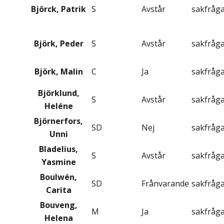
Björck, Patrik
S
Avstår
sakfråg
Björk, Peder
S
Avstår
sakfråg
Björk, Malin
C
Ja
sakfråg
Björklund,
S
Avstår
sakfråg
Heléne
Björnerfors,
SD
Nej
sakfråg
Unni
Bladelius,
S
Avstår
sakfråg
Yasmine
Boulwén,
SD
Frånvarande
sakfråg
Carita
Bouveng,
M
Ja
sakfråg
Helena