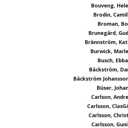
Bouveng, Hel
Brodin, Camil
Broman, Bo
Brunegård, Gu
Brännström, Kat
Burwick, Marl
Busch, Ebba
Bäckström, Dan
Bäckström Johansson
Büser, Joha
Carlson, Andr
Carlsson, ClasG
Carlsson, Chris
Carlsson, Guni