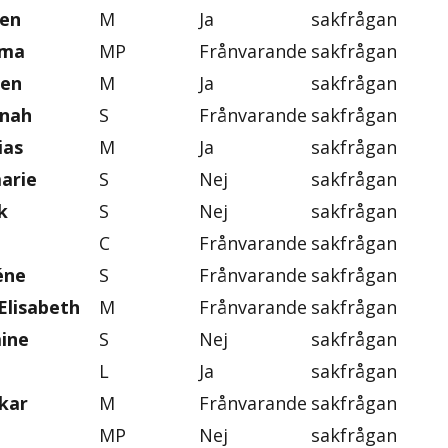
ten
M
Ja
sakfrågan
mma
MP
Frånvarande
sakfrågan
gen
M
Ja
sakfrågan
nnah
S
Frånvarande
sakfrågan
ias
M
Ja
sakfrågan
marie
S
Nej
sakfrågan
k
S
Nej
sakfrågan
C
Frånvarande
sakfrågan
éne
S
Frånvarande
sakfrågan
Elisabeth
M
Frånvarande
sakfrågan
mine
S
Nej
sakfrågan
L
Ja
sakfrågan
skar
M
Frånvarande
sakfrågan
MP
Nej
sakfrågan