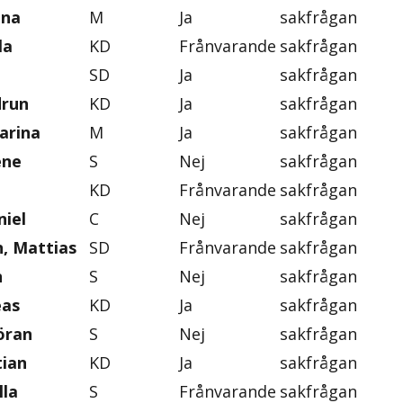
ena
M
Ja
sakfrågan
la
KD
Frånvarande
sakfrågan
SD
Ja
sakfrågan
drun
KD
Ja
sakfrågan
arina
M
Ja
sakfrågan
ene
S
Nej
sakfrågan
KD
Frånvarande
sakfrågan
iel
C
Nej
sakfrågan
, Mattias
SD
Frånvarande
sakfrågan
n
S
Nej
sakfrågan
eas
KD
Ja
sakfrågan
öran
S
Nej
sakfrågan
tian
KD
Ja
sakfrågan
lla
S
Frånvarande
sakfrågan