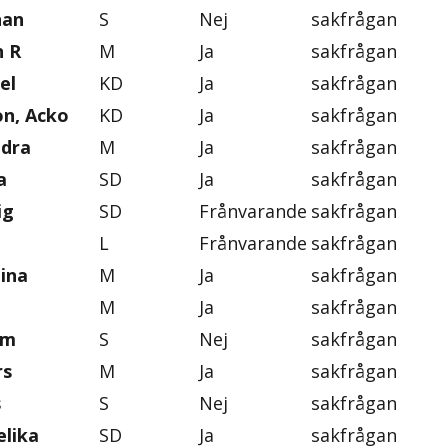
han
S
Nej
sakfrågan
n R
M
Ja
sakfrågan
el
KD
Ja
sakfrågan
on, Acko
KD
Ja
sakfrågan
ndra
M
Ja
sakfrågan
a
SD
Ja
sakfrågan
ig
SD
Frånvarande
sakfrågan
L
Frånvarande
sakfrågan
tina
M
Ja
sakfrågan
M
Ja
sakfrågan
im
S
Nej
sakfrågan
rs
M
Ja
sakfrågan
s
S
Nej
sakfrågan
lika
SD
Ja
sakfrågan