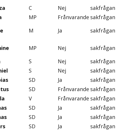
za
C
Nej
sakfrågan
a
MP
Frånvarande
sakfrågan
ie
M
Ja
sakfrågan
nine
MP
Nej
sakfrågan
a
S
Nej
sakfrågan
iel
S
Nej
sakfrågan
ias
SD
Ja
sakfrågan
ntus
SD
Frånvarande
sakfrågan
la
V
Frånvarande
sakfrågan
nas
SD
Ja
sakfrågan
nas
SD
Ja
sakfrågan
rs
SD
Ja
sakfrågan