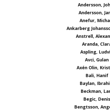
Andersson, Jo
Andersson, Ja
Anefur, Micha
Ankarberg Johanss
Anstrell, Alexa
Aranda, Clar
Aspling, Ludv
Avci, Gulan
Axén Olin, Kris
Bali, Hanif
Baylan, Ibrah
Beckman, La
Begic, Deni
Bengtsson, Ange