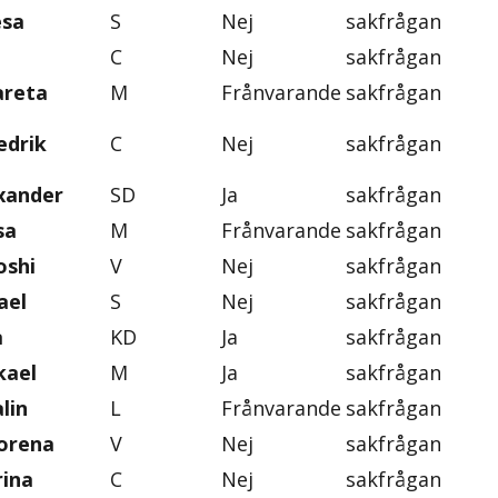
esa
S
Nej
sakfrågan
C
Nej
sakfrågan
areta
M
Frånvarande
sakfrågan
edrik
C
Nej
sakfrågan
exander
SD
Ja
sakfrågan
sa
M
Frånvarande
sakfrågan
oshi
V
Nej
sakfrågan
ael
S
Nej
sakfrågan
a
KD
Ja
sakfrågan
kael
M
Ja
sakfrågan
lin
L
Frånvarande
sakfrågan
orena
V
Nej
sakfrågan
rina
C
Nej
sakfrågan