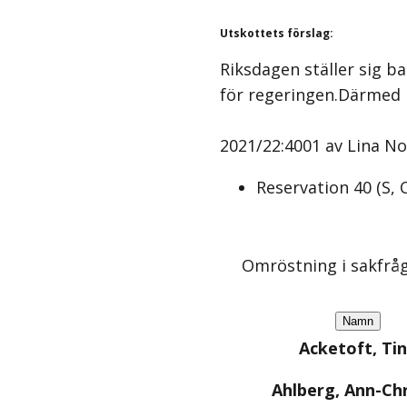
Utskottets förslag
:
Riksdagen ställer sig b
för regeringen.Därmed 
2021/22:4001 av Lina Nor
Reservation
40
(
S, 
Omröstning i sakfrå
Namn
Acketoft, Ti
Ahlberg, Ann-Chr