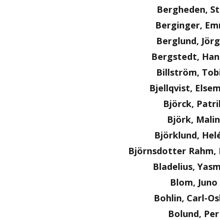
Bergheden, S
Berginger, E
Berglund, Jör
Bergstedt, Ha
Billström, Tob
Bjellqvist, Else
Björck, Patri
Björk, Malin
Björklund, Hel
Björnsdotter Rahm, 
Bladelius, Yas
Blom, Juno
Bohlin, Carl-O
Bolund, Per