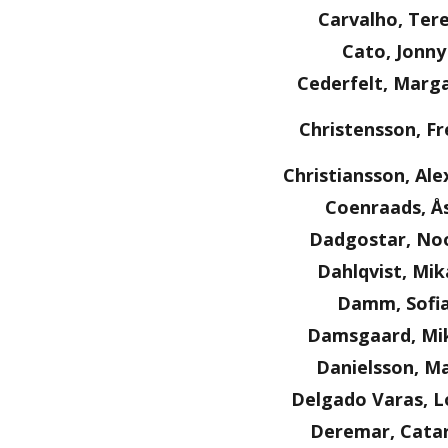
Carvalho, Ter
Cato, Jonny
Cederfelt, Marg
Christensson, Fr
Christiansson, Al
Coenraads, Å
Dadgostar, No
Dahlqvist, Mik
Damm, Sofi
Damsgaard, Mi
Danielsson, Ma
Delgado Varas, L
Deremar, Cata