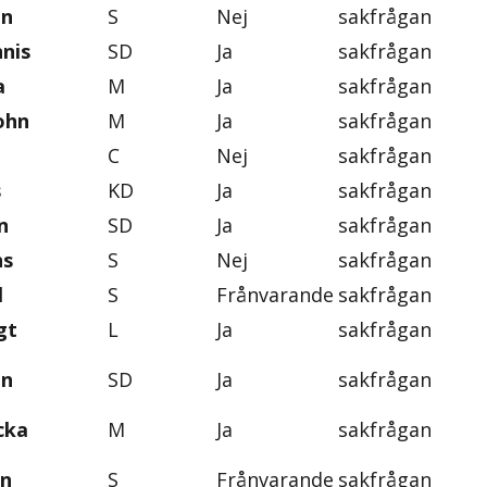
an
S
Nej
sakfrågan
nis
SD
Ja
sakfrågan
a
M
Ja
sakfrågan
ohn
M
Ja
sakfrågan
C
Nej
sakfrågan
s
KD
Ja
sakfrågan
n
SD
Ja
sakfrågan
ns
S
Nej
sakfrågan
l
S
Frånvarande
sakfrågan
gt
L
Ja
sakfrågan
on
SD
Ja
sakfrågan
cka
M
Ja
sakfrågan
in
S
Frånvarande
sakfrågan