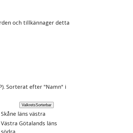
rden och tillkännager detta
P)
. Sorterat efter "Namn" i
Valkrets
Sorterbar
Skåne läns västra
Västra Götalands läns
södra