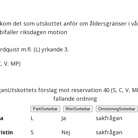
akom det som utskottet anför om åldersgränser i vå
bifaller riksdagen motion
dquist m.fl. (L) yrkande 3.
C, V, MP
)
gan
Utskottets förslag mot reservation 40 (S, C, V, M
fallande ordning
Parti
Sorterbar
Röst
Sorterbar
Omröstning
Sorterbar
na
L
Ja
sakfrågan
istin
S
Nej
sakfrågan