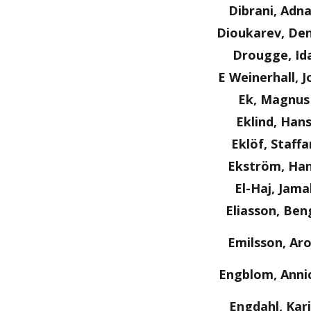
Dibrani, Adn
Dioukarev, Den
Drougge, Id
E Weinerhall, J
Ek, Magnus
Eklind, Han
Eklöf, Staffa
Ekström, Ha
El-Haj, Jama
Eliasson, Ben
Emilsson, Ar
Engblom, Anni
Engdahl, Kar