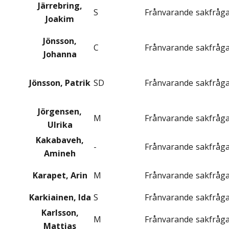
Järrebring,
S
Frånvarande
sakfråg
Joakim
Jönsson,
C
Frånvarande
sakfråg
Johanna
Jönsson, Patrik
SD
Frånvarande
sakfråg
Jörgensen,
M
Frånvarande
sakfråg
Ulrika
Kakabaveh,
-
Frånvarande
sakfråg
Amineh
Karapet, Arin
M
Frånvarande
sakfråg
Karkiainen, Ida
S
Frånvarande
sakfråg
Karlsson,
M
Frånvarande
sakfråg
Mattias