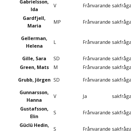
Gabrielsson,
V
Frånvarande
sakfråg
Ida
Gardfjell,
MP
Frånvarande
sakfråg
Maria
Gellerman,
L
Frånvarande
sakfråg
Helena
Gille, Sara
SD
Frånvarande
sakfråg
Green, Mats
M
Frånvarande
sakfråg
Grubb, Jörgen
SD
Frånvarande
sakfråg
Gunnarsson,
V
Ja
sakfråg
Hanna
Gustafsson,
S
Frånvarande
sakfråg
Elin
Güclü Hedin,
S
Frånvarande
sakfråg