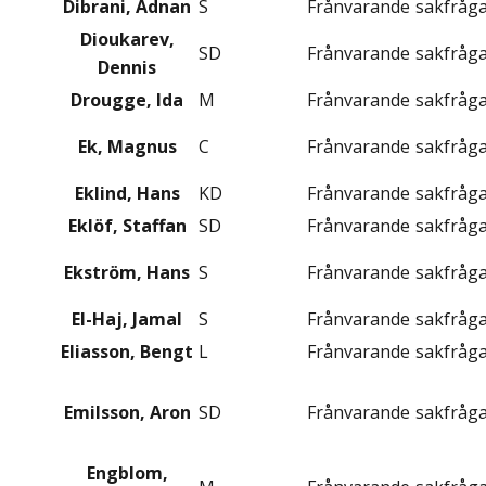
Dibrani, Adnan
S
Frånvarande
sakfråg
Dioukarev,
SD
Frånvarande
sakfråg
Dennis
Drougge, Ida
M
Frånvarande
sakfråg
Ek, Magnus
C
Frånvarande
sakfråg
Eklind, Hans
KD
Frånvarande
sakfråg
Eklöf, Staffan
SD
Frånvarande
sakfråg
Ekström, Hans
S
Frånvarande
sakfråg
El-Haj, Jamal
S
Frånvarande
sakfråg
Eliasson, Bengt
L
Frånvarande
sakfråg
Emilsson, Aron
SD
Frånvarande
sakfråg
Engblom,