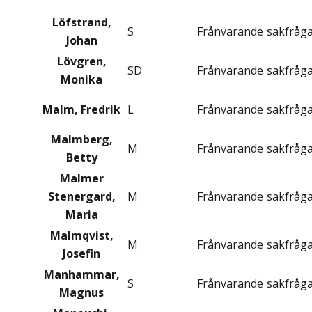
Löfstrand,
S
Frånvarande
sakfråg
Johan
Lövgren,
SD
Frånvarande
sakfråg
Monika
Malm, Fredrik
L
Frånvarande
sakfråg
Malmberg,
M
Frånvarande
sakfråg
Betty
Malmer
Stenergard,
M
Frånvarande
sakfråg
Maria
Malmqvist,
M
Frånvarande
sakfråg
Josefin
Manhammar,
S
Frånvarande
sakfråg
Magnus