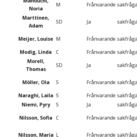
Manouchi,
M
Frånvarande
sakfråg
Noria
Marttinen,
SD
Ja
sakfråg
Adam
Meijer, Louise
M
Frånvarande
sakfråg
Modig, Linda
C
Frånvarande
sakfråg
Morell,
SD
Ja
sakfråg
Thomas
Möller, Ola
S
Frånvarande
sakfråg
Naraghi, Laila
S
Frånvarande
sakfråg
Niemi, Pyry
S
Ja
sakfråg
Nilsson, Sofia
C
Frånvarande
sakfråg
Nilsson, Maria
L
Frånvarande
sakfråg