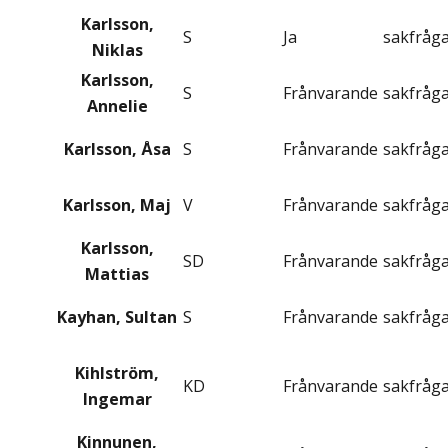
Karlsson,
S
Ja
sakfråg
Niklas
Karlsson,
S
Frånvarande
sakfråg
Annelie
Karlsson, Åsa
S
Frånvarande
sakfråg
Karlsson, Maj
V
Frånvarande
sakfråg
Karlsson,
SD
Frånvarande
sakfråg
Mattias
Kayhan, Sultan
S
Frånvarande
sakfråg
Kihlström,
KD
Frånvarande
sakfråg
Ingemar
Kinnunen,