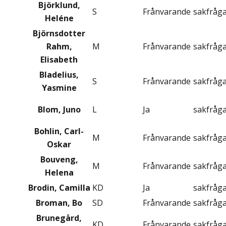
Björklund,
S
Frånvarande
sakfråg
Heléne
Björnsdotter
Rahm,
M
Frånvarande
sakfråg
Elisabeth
Bladelius,
S
Frånvarande
sakfråg
Yasmine
Blom, Juno
L
Ja
sakfråg
Bohlin, Carl-
M
Frånvarande
sakfråg
Oskar
Bouveng,
M
Frånvarande
sakfråg
Helena
Brodin, Camilla
KD
Ja
sakfråg
Broman, Bo
SD
Frånvarande
sakfråg
Brunegård,
KD
Frånvarande
sakfråg