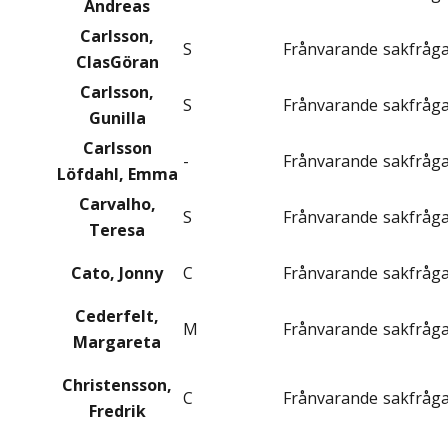
Andreas
Carlsson,
S
Frånvarande
sakfråg
ClasGöran
Carlsson,
S
Frånvarande
sakfråg
Gunilla
Carlsson
-
Frånvarande
sakfråg
Löfdahl, Emma
Carvalho,
S
Frånvarande
sakfråg
Teresa
Cato, Jonny
C
Frånvarande
sakfråg
Cederfelt,
M
Frånvarande
sakfråg
Margareta
Christensson,
C
Frånvarande
sakfråg
Fredrik