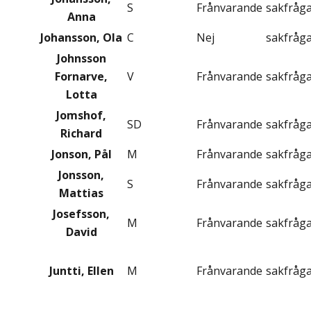
S
Frånvarande
sakfråg
Anna
Johansson, Ola
C
Nej
sakfråg
Johnsson
Fornarve,
V
Frånvarande
sakfråg
Lotta
Jomshof,
SD
Frånvarande
sakfråg
Richard
Jonson, Pål
M
Frånvarande
sakfråg
Jonsson,
S
Frånvarande
sakfråg
Mattias
Josefsson,
M
Frånvarande
sakfråg
David
Juntti, Ellen
M
Frånvarande
sakfråg