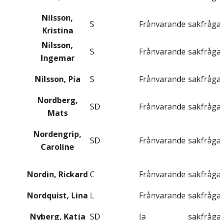
Nilsson,
S
Frånvarande
sakfråg
Kristina
Nilsson,
S
Frånvarande
sakfråg
Ingemar
Nilsson, Pia
S
Frånvarande
sakfråg
Nordberg,
SD
Frånvarande
sakfråg
Mats
Nordengrip,
SD
Frånvarande
sakfråg
Caroline
Nordin, Rickard
C
Frånvarande
sakfråg
Nordquist, Lina
L
Frånvarande
sakfråg
Nyberg, Katja
SD
Ja
sakfråg