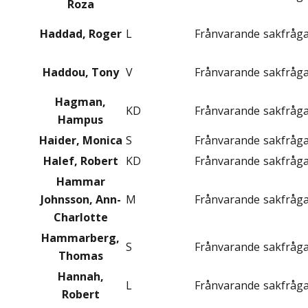
Roza
Haddad, Roger
L
Frånvarande
sakfråg
Haddou, Tony
V
Frånvarande
sakfråg
Hagman,
KD
Frånvarande
sakfråg
Hampus
Haider, Monica
S
Frånvarande
sakfråg
Halef, Robert
KD
Frånvarande
sakfråg
Hammar
Johnsson, Ann-
M
Frånvarande
sakfråg
Charlotte
Hammarberg,
S
Frånvarande
sakfråg
Thomas
Hannah,
L
Frånvarande
sakfråg
Robert