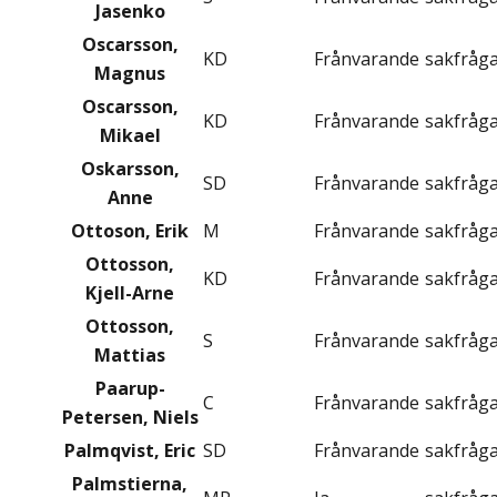
Jasenko
Oscarsson,
KD
Frånvarande
sakfråg
Magnus
Oscarsson,
KD
Frånvarande
sakfråg
Mikael
Oskarsson,
SD
Frånvarande
sakfråg
Anne
Ottoson, Erik
M
Frånvarande
sakfråg
Ottosson,
KD
Frånvarande
sakfråg
Kjell-Arne
Ottosson,
S
Frånvarande
sakfråg
Mattias
Paarup-
C
Frånvarande
sakfråg
Petersen, Niels
Palmqvist, Eric
SD
Frånvarande
sakfråg
Palmstierna,