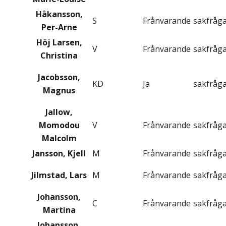
Håkansson,
S
Frånvarande
sakfråg
Per-Arne
Höj Larsen,
V
Frånvarande
sakfråg
Christina
Jacobsson,
KD
Ja
sakfråg
Magnus
Jallow,
Momodou
V
Frånvarande
sakfråg
Malcolm
Jansson, Kjell
M
Frånvarande
sakfråg
Jilmstad, Lars
M
Frånvarande
sakfråg
Johansson,
C
Frånvarande
sakfråg
Martina
Johansson,