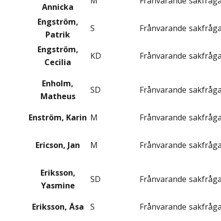
M
Frånvarande
sakfråg
Annicka
Engström,
S
Frånvarande
sakfråg
Patrik
Engström,
KD
Frånvarande
sakfråg
Cecilia
Enholm,
SD
Frånvarande
sakfråg
Matheus
Enström, Karin
M
Frånvarande
sakfråg
Ericson, Jan
M
Frånvarande
sakfråg
Eriksson,
SD
Frånvarande
sakfråg
Yasmine
Eriksson, Åsa
S
Frånvarande
sakfråg