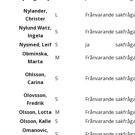
Nylander,
L
Frånvarande
sakfråg
Christer
Nylund Watz,
S
Frånvarande
sakfråg
Ingela
Nysmed, Leif
S
Ja
sakfråg
Obminska,
M
Frånvarande
sakfråg
Marta
Ohlsson,
S
Frånvarande
sakfråg
Carina
Olovsson,
S
Frånvarande
sakfråg
Fredrik
Olsson, Lotta
M
Frånvarande
sakfråg
Olsson, Kalle
S
Frånvarande
sakfråg
Omanovic,
S
Frånvarande
sakfråg