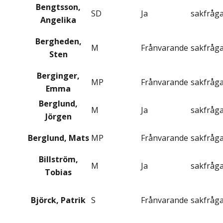
Bengtsson,
SD
Ja
sakfråg
Angelika
Bergheden,
M
Frånvarande
sakfråg
Sten
Berginger,
MP
Frånvarande
sakfråg
Emma
Berglund,
M
Ja
sakfråg
Jörgen
Berglund, Mats
MP
Frånvarande
sakfråg
Billström,
M
Ja
sakfråg
Tobias
Björck, Patrik
S
Frånvarande
sakfråg