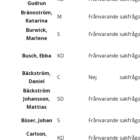
Gudrun
Brännström,
M
Frånvarande
sakfråg
Katarina
Burwick,
S
Frånvarande
sakfråg
Marlene
Busch, Ebba
KD
Frånvarande
sakfråg
Bäckström,
C
Nej
sakfråg
Daniel
Bäckström
Johansson,
SD
Frånvarande
sakfråg
Mattias
Büser, Johan
S
Frånvarande
sakfråg
Carlson,
KD
Frånvarande
sakfråg