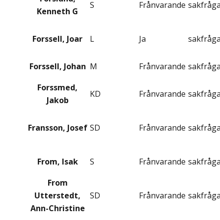
S
Frånvarande
sakfråg
Kenneth G
Forssell, Joar
L
Ja
sakfråg
Forssell, Johan
M
Frånvarande
sakfråg
Forssmed,
KD
Frånvarande
sakfråg
Jakob
Fransson, Josef
SD
Frånvarande
sakfråg
From, Isak
S
Frånvarande
sakfråg
From
Utterstedt,
SD
Frånvarande
sakfråg
Ann-Christine