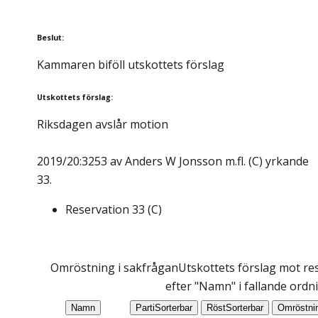
Beslut
:
Kammaren biföll utskottets förslag
Utskottets förslag
:
Riksdagen avslår motion
2019/20:3253 av Anders W Jonsson m.fl. (C) yrkande
33.
Reservation
33
(
C
)
Omröstning i sakfrågan
Utskottets förslag mot res
efter "Namn" i fallande ordn
Namn
Parti
Sorterbar
Röst
Sorterbar
Omröstni