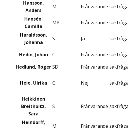
Hansson,
M
Frånvarande
sakfråg
Anders
Hansén,
MP
Frånvarande
sakfråg
Camilla
Haraldsson,
S
Ja
sakfråg
Johanna
Hedin, Johan
C
Frånvarande
sakfråg
Hedlund, Roger
SD
Frånvarande
sakfråg
Heie, Ulrika
C
Nej
sakfråg
Heikkinen
Breitholtz,
S
Frånvarande
sakfråg
Sara
Heindorff,
M
Frånvarande
sakfråg