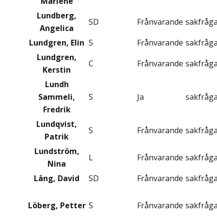
Marléne
Lundberg,
SD
Frånvarande
sakfråg
Angelica
Lundgren, Elin
S
Frånvarande
sakfråg
Lundgren,
C
Frånvarande
sakfråg
Kerstin
Lundh
Sammeli,
S
Ja
sakfråg
Fredrik
Lundqvist,
S
Frånvarande
sakfråg
Patrik
Lundström,
L
Frånvarande
sakfråg
Nina
Lång, David
SD
Frånvarande
sakfråg
Löberg, Petter
S
Frånvarande
sakfråg