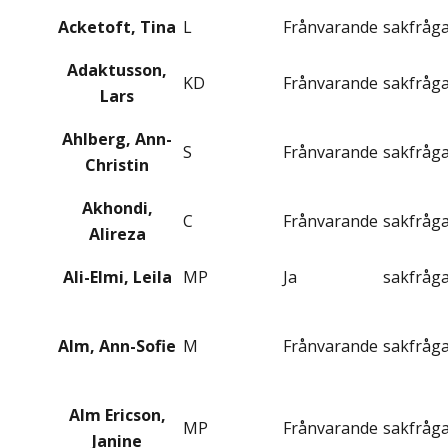
Acketoft, Tina
L
Frånvarande
sakfråg
Adaktusson,
KD
Frånvarande
sakfråg
Lars
Ahlberg, Ann-
S
Frånvarande
sakfråg
Christin
Akhondi,
C
Frånvarande
sakfråg
Alireza
Ali-Elmi, Leila
MP
Ja
sakfråg
Alm, Ann-Sofie
M
Frånvarande
sakfråg
Alm Ericson,
MP
Frånvarande
sakfråg
Janine