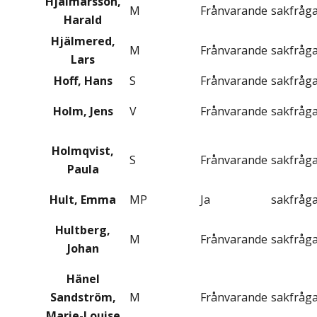
Hjalmarsson,
M
Frånvarande
sakfråg
Harald
Hjälmered,
M
Frånvarande
sakfråg
Lars
Hoff, Hans
S
Frånvarande
sakfråg
Holm, Jens
V
Frånvarande
sakfråg
Holmqvist,
S
Frånvarande
sakfråg
Paula
Hult, Emma
MP
Ja
sakfråg
Hultberg,
M
Frånvarande
sakfråg
Johan
Hänel
Sandström,
M
Frånvarande
sakfråg
Marie-Louise