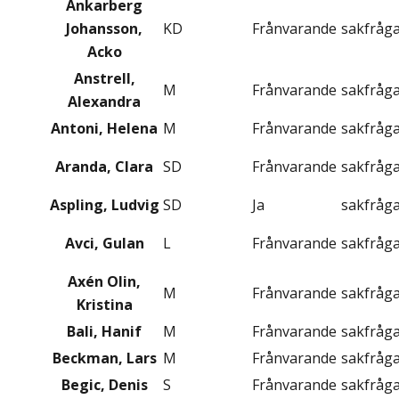
Ankarberg
Johansson,
KD
Frånvarande
sakfråg
Acko
Anstrell,
M
Frånvarande
sakfråg
Alexandra
Antoni, Helena
M
Frånvarande
sakfråg
Aranda, Clara
SD
Frånvarande
sakfråg
Aspling, Ludvig
SD
Ja
sakfråg
Avci, Gulan
L
Frånvarande
sakfråg
Axén Olin,
M
Frånvarande
sakfråg
Kristina
Bali, Hanif
M
Frånvarande
sakfråg
Beckman, Lars
M
Frånvarande
sakfråg
Begic, Denis
S
Frånvarande
sakfråg