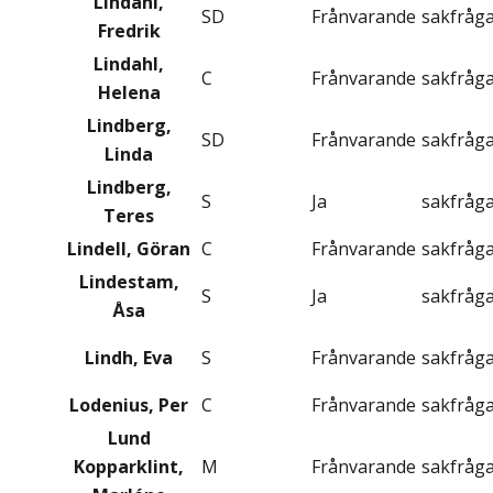
Lindahl,
SD
Frånvarande
sakfråg
Fredrik
Lindahl,
C
Frånvarande
sakfråg
Helena
Lindberg,
SD
Frånvarande
sakfråg
Linda
Lindberg,
S
Ja
sakfråg
Teres
Lindell, Göran
C
Frånvarande
sakfråg
Lindestam,
S
Ja
sakfråg
Åsa
Lindh, Eva
S
Frånvarande
sakfråg
Lodenius, Per
C
Frånvarande
sakfråg
Lund
Kopparklint,
M
Frånvarande
sakfråg