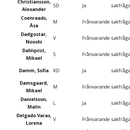
Christiansson,
SD
Ja
sakfråg
Alexander
Coenraads,
M
Frånvarande
sakfråg
Åsa
Dadgostar,
V
Frånvarande
sakfråg
Nooshi
Dahlqvist,
S
Frånvarande
sakfråg
Mikael
Damm, Sofia
KD
Ja
sakfråg
Damsgaard,
M
Frånvarande
sakfråg
Mikael
Danielsson,
L
Ja
sakfråg
Malin
Delgado Varas,
V
Frånvarande
sakfråg
Lorena