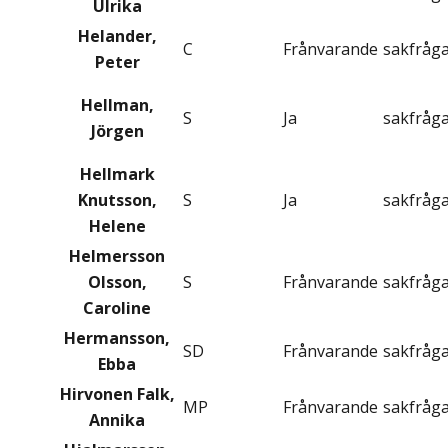
Ulrika
Helander,
C
Frånvarande
sakfråg
Peter
Hellman,
S
Ja
sakfråg
Jörgen
Hellmark
Knutsson,
S
Ja
sakfråg
Helene
Helmersson
Olsson,
S
Frånvarande
sakfråg
Caroline
Hermansson,
SD
Frånvarande
sakfråg
Ebba
Hirvonen Falk,
MP
Frånvarande
sakfråg
Annika