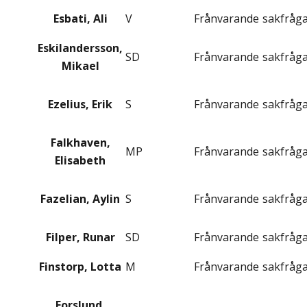
Esbati, Ali
V
Frånvarande
sakfråg
Eskilandersson,
SD
Frånvarande
sakfråg
Mikael
Ezelius, Erik
S
Frånvarande
sakfråg
Falkhaven,
MP
Frånvarande
sakfråg
Elisabeth
Fazelian, Aylin
S
Frånvarande
sakfråg
Filper, Runar
SD
Frånvarande
sakfråg
Finstorp, Lotta
M
Frånvarande
sakfråg
Forslund,