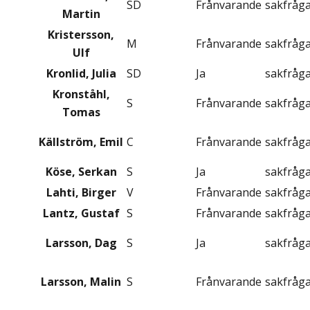
SD
Frånvarande
sakfråg
Martin
Kristersson,
M
Frånvarande
sakfråg
Ulf
Kronlid, Julia
SD
Ja
sakfråg
Kronståhl,
S
Frånvarande
sakfråg
Tomas
Källström, Emil
C
Frånvarande
sakfråg
Köse, Serkan
S
Ja
sakfråg
Lahti, Birger
V
Frånvarande
sakfråg
Lantz, Gustaf
S
Frånvarande
sakfråg
Larsson, Dag
S
Ja
sakfråg
Larsson, Malin
S
Frånvarande
sakfråg