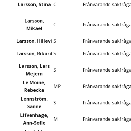
Larsson, Stina
C
Frånvarande
sakfråg
Larsson,
C
Frånvarande
sakfråg
Mikael
Larsson, Hillevi
S
Frånvarande
sakfråg
Larsson, Rikard
S
Frånvarande
sakfråg
Larsson, Lars
S
Frånvarande
sakfråg
Mejern
Le Moine,
MP
Frånvarande
sakfråg
Rebecka
Lennström,
S
Frånvarande
sakfråg
Sanne
Lifvenhage,
M
Frånvarande
sakfråg
Ann-Sofie