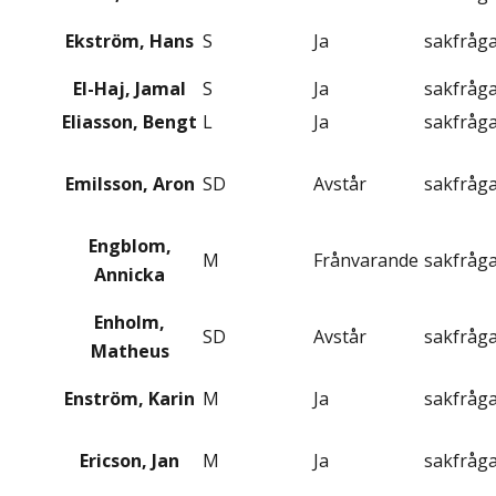
Ekström, Hans
S
Ja
sakfråg
El-Haj, Jamal
S
Ja
sakfråg
Eliasson, Bengt
L
Ja
sakfråg
Emilsson, Aron
SD
Avstår
sakfråg
Engblom,
M
Frånvarande
sakfråg
Annicka
Enholm,
SD
Avstår
sakfråg
Matheus
Enström, Karin
M
Ja
sakfråg
Ericson, Jan
M
Ja
sakfråg