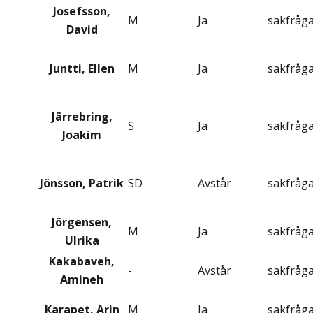
Josefsson,
M
Ja
sakfråg
David
Juntti, Ellen
M
Ja
sakfråg
Järrebring,
S
Ja
sakfråg
Joakim
Jönsson, Patrik
SD
Avstår
sakfråg
Jörgensen,
M
Ja
sakfråg
Ulrika
Kakabaveh,
-
Avstår
sakfråg
Amineh
Karapet, Arin
M
Ja
sakfråg