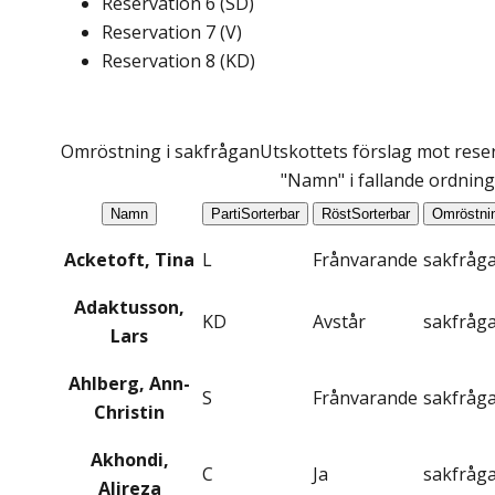
Reservation
6
(
SD
)
Reservation
7
(
V
)
Reservation
8
(
KD
)
Omröstning i sakfrågan
Utskottets förslag mot reser
"Namn" i fallande ordning
Namn
Parti
Sorterbar
Röst
Sorterbar
Omröstni
Acketoft, Tina
L
Frånvarande
sakfråg
Adaktusson,
KD
Avstår
sakfråg
Lars
Ahlberg, Ann-
S
Frånvarande
sakfråg
Christin
Akhondi,
C
Ja
sakfråg
Alireza