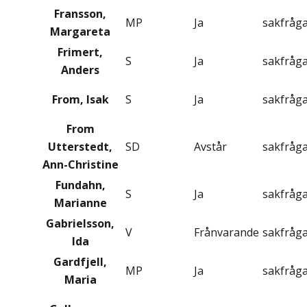
Fransson,
MP
Ja
sakfråg
Margareta
Frimert,
S
Ja
sakfråg
Anders
From, Isak
S
Ja
sakfråg
From
Utterstedt,
SD
Avstår
sakfråg
Ann-Christine
Fundahn,
S
Ja
sakfråg
Marianne
Gabrielsson,
V
Frånvarande
sakfråg
Ida
Gardfjell,
MP
Ja
sakfråg
Maria