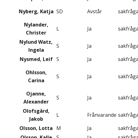
Nyberg, Katja
SD
Avstår
sakfråg
Nylander,
L
Ja
sakfråg
Christer
Nylund Watz,
S
Ja
sakfråg
Ingela
Nysmed, Leif
S
Ja
sakfråg
Ohlsson,
S
Ja
sakfråg
Carina
Ojanne,
S
Ja
sakfråg
Alexander
Olofsgård,
L
Frånvarande
sakfråg
Jakob
Olsson, Lotta
M
Ja
sakfråg
Olsson, Kalle
S
Ja
sakfråg