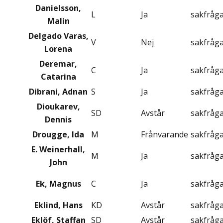
Danielsson,
L
Ja
sakfråg
Malin
Delgado Varas,
V
Nej
sakfråg
Lorena
Deremar,
C
Ja
sakfråg
Catarina
Dibrani, Adnan
S
Ja
sakfråg
Dioukarev,
SD
Avstår
sakfråg
Dennis
Drougge, Ida
M
Frånvarande
sakfråg
E. Weinerhall,
M
Ja
sakfråg
John
Ek, Magnus
C
Ja
sakfråg
Eklind, Hans
KD
Avstår
sakfråg
Eklöf, Staffan
SD
Avstår
sakfråg