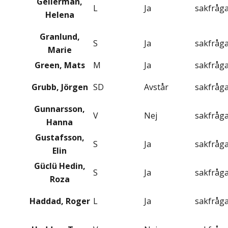
Gellerman,
L
Ja
sakfråg
Helena
Granlund,
S
Ja
sakfråg
Marie
Green, Mats
M
Ja
sakfråg
Grubb, Jörgen
SD
Avstår
sakfråg
Gunnarsson,
V
Nej
sakfråg
Hanna
Gustafsson,
S
Ja
sakfråg
Elin
Güclü Hedin,
S
Ja
sakfråg
Roza
Haddad, Roger
L
Ja
sakfråg