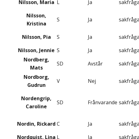
Nilsson, Maria
L
Ja
sakfråg
Nilsson,
S
Ja
sakfråg
Kristina
Nilsson, Pia
S
Ja
sakfråg
Nilsson, Jennie
S
Ja
sakfråg
Nordberg,
SD
Avstår
sakfråg
Mats
Nordborg,
V
Nej
sakfråg
Gudrun
Nordengrip,
SD
Frånvarande
sakfråg
Caroline
Nordin, Rickard
C
Ja
sakfråg
Nordquist, Lina
L
Ja
sakfråg