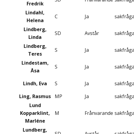
Fredrik
Lindahl,
C
Ja
sakfråg
Helena
Lindberg,
SD
Avstår
sakfråg
Linda
Lindberg,
S
Ja
sakfråg
Teres
Lindestam,
S
Ja
sakfråg
Åsa
Lindh, Eva
S
Ja
sakfråg
Ling, Rasmus
MP
Ja
sakfråg
Lund
Kopparklint,
M
Frånvarande
sakfråg
Marléne
Lundberg,
SD
Avstår
sakfråg