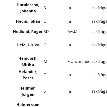
Haraldsson,
S
Ja
sakfråg
Johanna
Hedin, Johan
C
Ja
sakfråg
Hedlund, Roger
SD
Avstår
sakfråg
Heie, Ulrika
C
Ja
sakfråg
Heindorff,
M
Frånvarande
sakfråg
Ulrika
Helander,
C
Ja
sakfråg
Peter
Hellman,
S
Ja
sakfråg
Jörgen
Helmersson