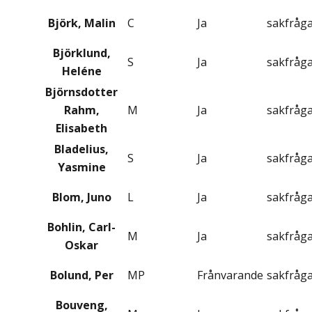
Björk, Malin
C
Ja
sakfråg
Björklund,
S
Ja
sakfråg
Heléne
Björnsdotter
Rahm,
M
Ja
sakfråg
Elisabeth
Bladelius,
S
Ja
sakfråg
Yasmine
Blom, Juno
L
Ja
sakfråg
Bohlin, Carl-
M
Ja
sakfråg
Oskar
Bolund, Per
MP
Frånvarande
sakfråg
Bouveng,