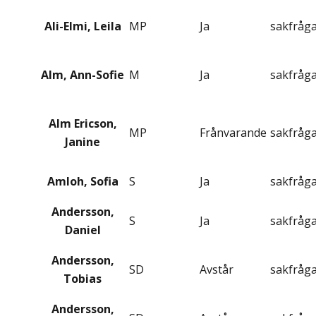
Ali-Elmi, Leila
MP
Ja
sakfråg
Alm, Ann-Sofie
M
Ja
sakfråg
Alm Ericson,
MP
Frånvarande
sakfråg
Janine
Amloh, Sofia
S
Ja
sakfråg
Andersson,
S
Ja
sakfråg
Daniel
Andersson,
SD
Avstår
sakfråg
Tobias
Andersson,