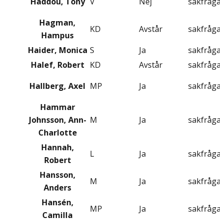
Haddou, Tony
V
Nej
sakfråg
Hagman,
KD
Avstår
sakfråg
Hampus
Haider, Monica
S
Ja
sakfråg
Halef, Robert
KD
Avstår
sakfråg
Hallberg, Axel
MP
Ja
sakfråg
Hammar
Johnsson, Ann-
M
Ja
sakfråg
Charlotte
Hannah,
L
Ja
sakfråg
Robert
Hansson,
M
Ja
sakfråg
Anders
Hansén,
MP
Ja
sakfråg
Camilla