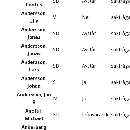
SD
Avstår
sakfråg
Pontus
Andersson,
V
Nej
sakfråg
Ulla
Andersson,
SD
Avstår
sakfråg
Jonas
Andersson,
SD
Avstår
sakfråg
Jonas
Andersson,
SD
Avstår
sakfråg
Lars
Andersson,
S
Ja
sakfråg
Johan
Andersson, Jan
M
Ja
sakfråg
R
Anefur,
KD
Frånvarande
sakfråg
Michael
Ankarberg