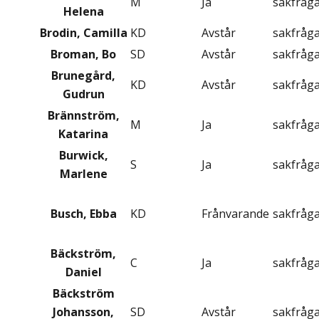
M
Ja
sakfråg
Helena
Brodin, Camilla
KD
Avstår
sakfråg
Broman, Bo
SD
Avstår
sakfråg
Brunegård,
KD
Avstår
sakfråg
Gudrun
Brännström,
M
Ja
sakfråg
Katarina
Burwick,
S
Ja
sakfråg
Marlene
Busch, Ebba
KD
Frånvarande
sakfråg
Bäckström,
C
Ja
sakfråg
Daniel
Bäckström
Johansson,
SD
Avstår
sakfråg