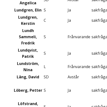
Angelica
Lundgren, Elin
S
Ja
sakfråg
Lundgren,
C
Ja
sakfråg
Kerstin
Lundh
Sammeli,
S
Frånvarande
sakfråg
Fredrik
Lundqvist,
S
Ja
sakfråg
Patrik
Lundström,
L
Frånvarande
sakfråg
Nina
Lång, David
SD
Avstår
sakfråg
Löberg, Petter
S
Ja
sakfråg
Löfstrand,
S
Ja
sakfråg