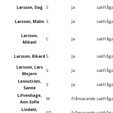
Larsson, Dag
S
Ja
sakfråg
Larsson, Malin
S
Ja
sakfråg
Larsson,
C
Ja
sakfråg
Mikael
Larsson, Rikard
S
Ja
sakfråg
Larsson, Lars
S
Ja
sakfråg
Mejern
Lennström,
S
Ja
sakfråg
Sanne
Lifvenhage,
M
Frånvarande
sakfråg
Ann-Sofie
Lindahl,
SD
Frånvarande
sakfråg