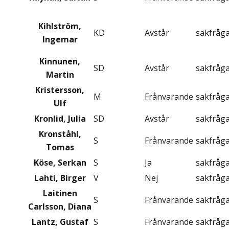
Kihlström,
KD
Avstår
sakfråg
Ingemar
Kinnunen,
SD
Avstår
sakfråg
Martin
Kristersson,
M
Frånvarande
sakfråg
Ulf
Kronlid, Julia
SD
Avstår
sakfråg
Kronståhl,
S
Frånvarande
sakfråg
Tomas
Köse, Serkan
S
Ja
sakfråg
Lahti, Birger
V
Nej
sakfråg
Laitinen
S
Frånvarande
sakfråg
Carlsson, Diana
Lantz, Gustaf
S
Frånvarande
sakfråg