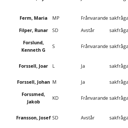
Ferm, Maria
MP
Frånvarande
sakfråg
Filper, Runar
SD
Avstår
sakfråg
Forslund,
S
Frånvarande
sakfråg
Kenneth G
Forssell, Joar
L
Ja
sakfråg
Forssell, Johan
M
Ja
sakfråg
Forssmed,
KD
Frånvarande
sakfråg
Jakob
Fransson, Josef
SD
Avstår
sakfråg