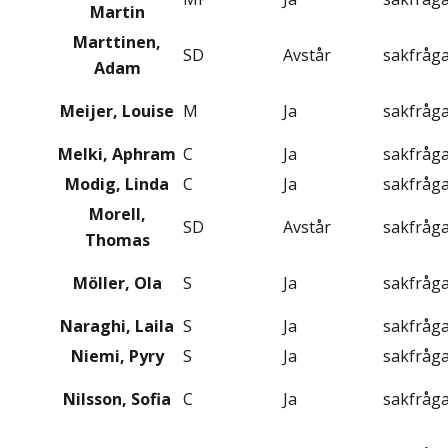
Martin
Marttinen,
SD
Avstår
sakfråg
Adam
Meijer, Louise
M
Ja
sakfråg
Melki, Aphram
C
Ja
sakfråg
Modig, Linda
C
Ja
sakfråg
Morell,
SD
Avstår
sakfråg
Thomas
Möller, Ola
S
Ja
sakfråg
Naraghi, Laila
S
Ja
sakfråg
Niemi, Pyry
S
Ja
sakfråg
Nilsson, Sofia
C
Ja
sakfråg