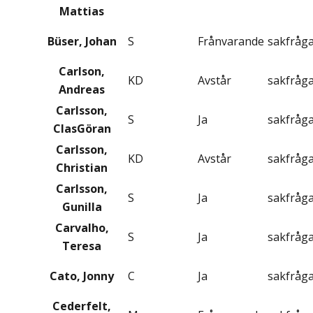
Mattias
Büser, Johan
S
Frånvarande
sakfråg
Carlson,
KD
Avstår
sakfråg
Andreas
Carlsson,
S
Ja
sakfråg
ClasGöran
Carlsson,
KD
Avstår
sakfråg
Christian
Carlsson,
S
Ja
sakfråg
Gunilla
Carvalho,
S
Ja
sakfråg
Teresa
Cato, Jonny
C
Ja
sakfråg
Cederfelt,