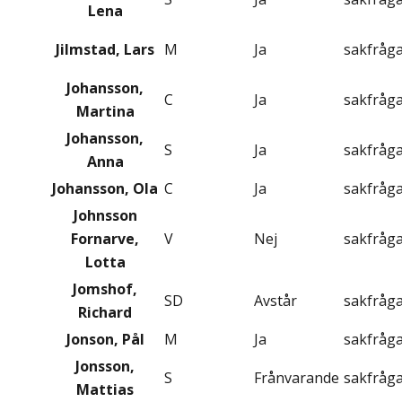
Lena
Jilmstad, Lars
M
Ja
sakfråg
Johansson,
C
Ja
sakfråg
Martina
Johansson,
S
Ja
sakfråg
Anna
Johansson, Ola
C
Ja
sakfråg
Johnsson
Fornarve,
V
Nej
sakfråg
Lotta
Jomshof,
SD
Avstår
sakfråg
Richard
Jonson, Pål
M
Ja
sakfråg
Jonsson,
S
Frånvarande
sakfråg
Mattias