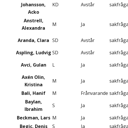
Johansson,
KD
Avstår
sakfråg
Acko
Anstrell,
M
Ja
sakfråg
Alexandra
Aranda, Clara
SD
Avstår
sakfråg
Aspling, Ludvig
SD
Avstår
sakfråg
Avci, Gulan
L
Ja
sakfråg
Axén Olin,
M
Ja
sakfråg
Kristina
Bali, Hanif
M
Frånvarande
sakfråg
Baylan,
S
Ja
sakfråg
Ibrahim
Beckman, Lars
M
Ja
sakfråg
Begic, Denis
S
Ja
sakfråg