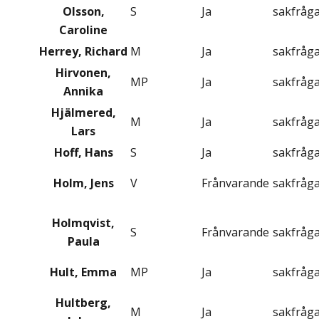
Olsson,
S
Ja
sakfråg
Caroline
Herrey, Richard
M
Ja
sakfråg
Hirvonen,
MP
Ja
sakfråg
Annika
Hjälmered,
M
Ja
sakfråg
Lars
Hoff, Hans
S
Ja
sakfråg
Holm, Jens
V
Frånvarande
sakfråg
Holmqvist,
S
Frånvarande
sakfråg
Paula
Hult, Emma
MP
Ja
sakfråg
Hultberg,
M
Ja
sakfråg