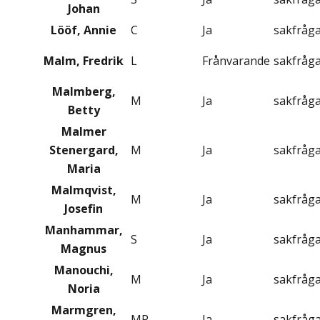
Johan
Lööf, Annie
C
Ja
sakfråg
Malm, Fredrik
L
Frånvarande
sakfråg
Malmberg,
M
Ja
sakfråg
Betty
Malmer
Stenergard,
M
Ja
sakfråg
Maria
Malmqvist,
M
Ja
sakfråg
Josefin
Manhammar,
S
Ja
sakfråg
Magnus
Manouchi,
M
Ja
sakfråg
Noria
Marmgren,
MP
Ja
sakfråg