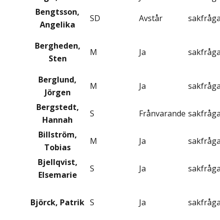
Bengtsson,
SD
Avstår
sakfråg
Angelika
Bergheden,
M
Ja
sakfråg
Sten
Berglund,
M
Ja
sakfråg
Jörgen
Bergstedt,
S
Frånvarande
sakfråg
Hannah
Billström,
M
Ja
sakfråg
Tobias
Bjellqvist,
S
Ja
sakfråg
Elsemarie
Björck, Patrik
S
Ja
sakfråg