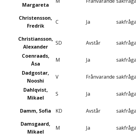
M
Frånvarande
sakfråg
Margareta
Christensson,
C
Ja
sakfråg
Fredrik
Christiansson,
SD
Avstår
sakfråg
Alexander
Coenraads,
M
Ja
sakfråg
Åsa
Dadgostar,
V
Frånvarande
sakfråg
Nooshi
Dahlqvist,
S
Ja
sakfråg
Mikael
Damm, Sofia
KD
Avstår
sakfråg
Damsgaard,
M
Ja
sakfråg
Mikael