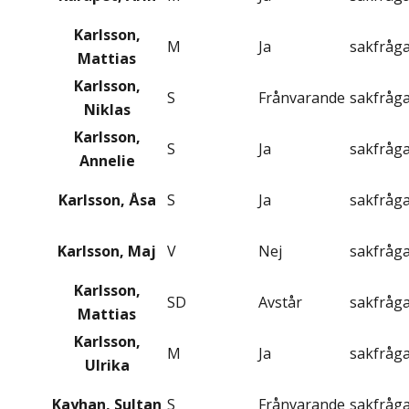
Karlsson,
M
Ja
sakfråg
Mattias
Karlsson,
S
Frånvarande
sakfråg
Niklas
Karlsson,
S
Ja
sakfråg
Annelie
Karlsson, Åsa
S
Ja
sakfråg
Karlsson, Maj
V
Nej
sakfråg
Karlsson,
SD
Avstår
sakfråg
Mattias
Karlsson,
M
Ja
sakfråg
Ulrika
Kayhan, Sultan
S
Frånvarande
sakfråg