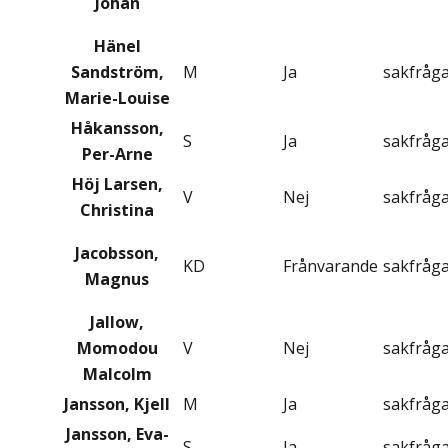
Johan
Hänel
Sandström,
M
Ja
sakfråg
Marie-Louise
Håkansson,
S
Ja
sakfråg
Per-Arne
Höj Larsen,
V
Nej
sakfråg
Christina
Jacobsson,
KD
Frånvarande
sakfråg
Magnus
Jallow,
Momodou
V
Nej
sakfråg
Malcolm
Jansson, Kjell
M
Ja
sakfråg
Jansson, Eva-
S
Ja
sakfråg