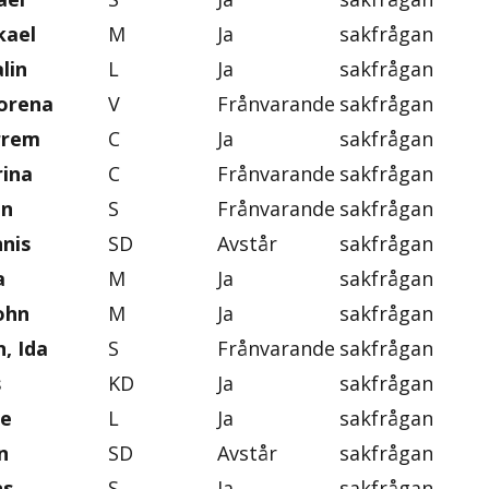
kael
M
Ja
sakfrågan
lin
L
Ja
sakfrågan
orena
V
Frånvarande
sakfrågan
rrem
C
Ja
sakfrågan
rina
C
Frånvarande
sakfrågan
an
S
Frånvarande
sakfrågan
nis
SD
Avstår
sakfrågan
a
M
Ja
sakfrågan
ohn
M
Ja
sakfrågan
, Ida
S
Frånvarande
sakfrågan
s
KD
Ja
sakfrågan
se
L
Ja
sakfrågan
n
SD
Avstår
sakfrågan
ns
S
Ja
sakfrågan