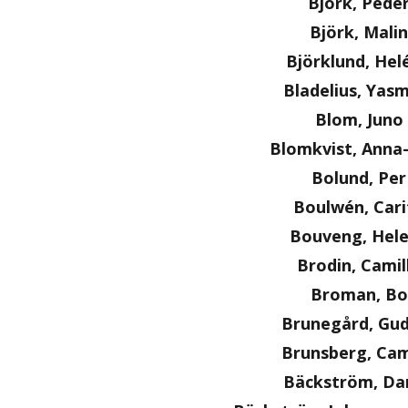
Björk, Pede
Björk, Malin
Björklund, Hel
Bladelius, Yas
Blom, Juno
Blomkvist, Anna
Bolund, Per
Boulwén, Cari
Bouveng, Hel
Brodin, Camil
Broman, Bo
Brunegård, Gu
Brunsberg, Cam
Bäckström, Dan