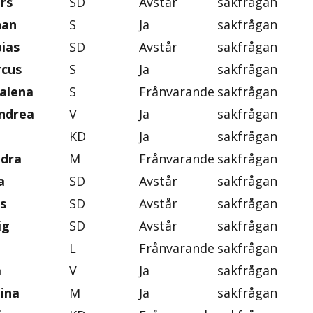
rs
SD
Avstår
sakfrågan
han
S
Ja
sakfrågan
ias
SD
Avstår
sakfrågan
rcus
S
Ja
sakfrågan
alena
S
Frånvarande
sakfrågan
ndrea
V
Ja
sakfrågan
KD
Ja
sakfrågan
ndra
M
Frånvarande
sakfrågan
a
SD
Avstår
sakfrågan
s
SD
Avstår
sakfrågan
ig
SD
Avstår
sakfrågan
L
Frånvarande
sakfrågan
a
V
Ja
sakfrågan
tina
M
Ja
sakfrågan