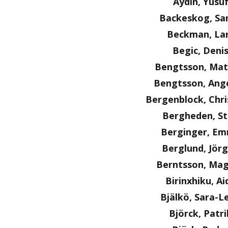
Aydin, Yusu
Backeskog, Sa
Beckman, La
Begic, Deni
Bengtsson, Mat
Bengtsson, Ange
Bergenblock, Chri
Bergheden, S
Berginger, E
Berglund, Jör
Berntsson, Ma
Birinxhiku, Ai
Bjälkö, Sara-L
Björck, Patri