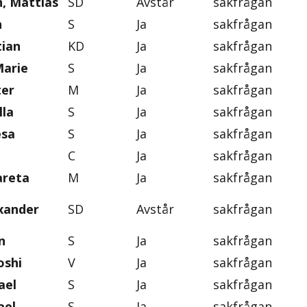
, Mattias
SD
Avstår
sakfrågan
n
S
Ja
sakfrågan
tian
KD
Ja
sakfrågan
Marie
S
Ja
sakfrågan
ter
M
Ja
sakfrågan
lla
S
Ja
sakfrågan
esa
S
Ja
sakfrågan
C
Ja
sakfrågan
areta
M
Ja
sakfrågan
exander
SD
Avstår
sakfrågan
n
S
Ja
sakfrågan
oshi
V
Ja
sakfrågan
ael
S
Ja
sakfrågan
ael
S
Ja
sakfrågan