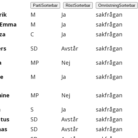
Parti
Sorterbar
Röst
Sorterbar
Omröstning
Sorterbar
rik
M
Ja
sakfrågan
, Emma
M
Ja
sakfrågan
za
C
Ja
sakfrågan
ers
SD
Avstår
sakfrågan
a
MP
Nej
sakfrågan
ie
M
Ja
sakfrågan
nine
MP
Nej
sakfrågan
a
S
Ja
sakfrågan
ntus
SD
Avstår
sakfrågan
nas
SD
Avstår
sakfrågan