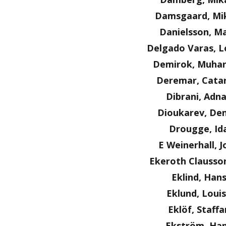
Damsgaard, Mi
Danielsson, Ma
Delgado Varas, L
Demirok, Muha
Deremar, Cata
Dibrani, Adn
Dioukarev, Den
Drougge, Id
E Weinerhall, J
Ekeroth Clausson
Eklind, Han
Eklund, Loui
Eklöf, Staffa
Ekström, Ha