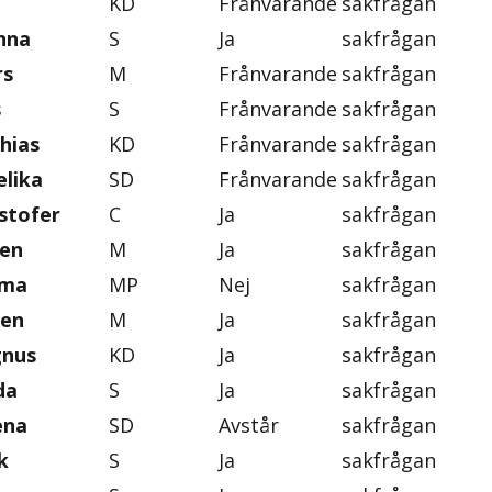
f
KD
Frånvarande
sakfrågan
nna
S
Ja
sakfrågan
rs
M
Frånvarande
sakfrågan
s
S
Frånvarande
sakfrågan
hias
KD
Frånvarande
sakfrågan
lika
SD
Frånvarande
sakfrågan
stofer
C
Ja
sakfrågan
ten
M
Ja
sakfrågan
mma
MP
Nej
sakfrågan
gen
M
Ja
sakfrågan
gnus
KD
Ja
sakfrågan
da
S
Ja
sakfrågan
ena
SD
Avstår
sakfrågan
k
S
Ja
sakfrågan