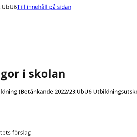
3:UbU6
Till innehåll på sidan
gor i skolan
ldning (Betänkande 2022/23:UbU6 Utbildningsutsko
tets förslag