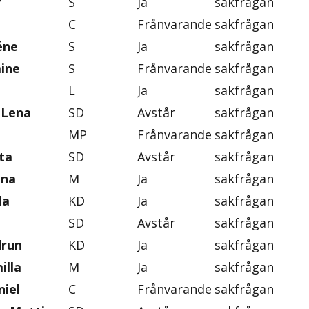
r
S
Ja
sakfrågan
C
Frånvarande
sakfrågan
éne
S
Ja
sakfrågan
mine
S
Frånvarande
sakfrågan
L
Ja
sakfrågan
-Lena
SD
Avstår
sakfrågan
MP
Frånvarande
sakfrågan
ta
SD
Avstår
sakfrågan
ena
M
Ja
sakfrågan
la
KD
Ja
sakfrågan
SD
Avstår
sakfrågan
drun
KD
Ja
sakfrågan
illa
M
Ja
sakfrågan
iel
C
Frånvarande
sakfrågan