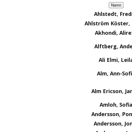
Namn
Ahlstedt, Fred
Ahlström Köster
Akhondi, Alire
Alftberg, And
Ali Elmi, Leil
Alm, Ann-Sof
Alm Ericson, Ja
Amloh, Sofi
Andersson, Po
Andersson, Jo