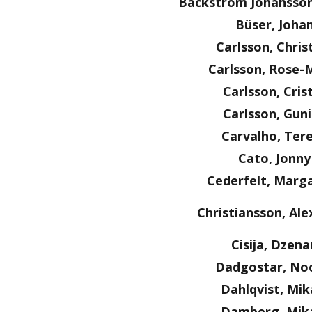
Bäckström Johansson
Büser, Joha
Carlsson, Chris
Carlsson, Rose-
Carlsson, Cris
Carlsson, Guni
Carvalho, Ter
Cato, Jonny
Cederfelt, Marg
Christiansson, Al
Cisija, Dzena
Dadgostar, No
Dahlqvist, Mik
Damberg, Mik