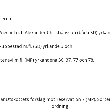
nerna
iechel och Alexander Christiansson (båda SD) yrkan
Rubbestad m.fl. (SD) yrkande 3 och
enevi m.fl. (MP) yrkandena 36, 37, 77 och 78.
gan
Utskottets förslag mot reservation 7 (MP)
. Sorte
ordning