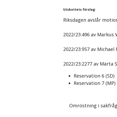
Utskottets förslag
:
Riksdagen avslår motio
2022/23:496 av Markus W
2022/23:957 av Michael 
2022/23:2277 av Märta St
Reservation
6
(
SD
)
Reservation
7
(
MP
)
Omröstning i sakfrå