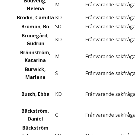
Bouveng,
M
Frånvarande
sakfråg
Helena
Brodin, Camilla
KD
Frånvarande
sakfråg
Broman, Bo
SD
Frånvarande
sakfråg
Brunegård,
KD
Frånvarande
sakfråg
Gudrun
Brännström,
M
Frånvarande
sakfråg
Katarina
Burwick,
S
Frånvarande
sakfråg
Marlene
Busch, Ebba
KD
Frånvarande
sakfråg
Bäckström,
C
Frånvarande
sakfråg
Daniel
Bäckström