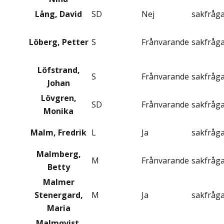
Lång, David
SD
Nej
sakfråg
Löberg, Petter
S
Frånvarande
sakfråg
Löfstrand,
S
Frånvarande
sakfråg
Johan
Lövgren,
SD
Frånvarande
sakfråg
Monika
Malm, Fredrik
L
Ja
sakfråg
Malmberg,
M
Frånvarande
sakfråg
Betty
Malmer
Stenergard,
M
Ja
sakfråg
Maria
Malmqvist,