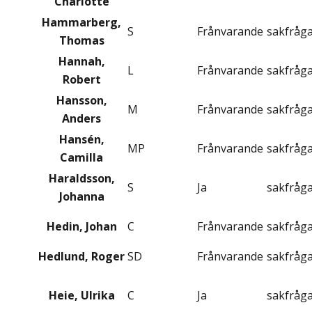
Charlotte
Hammarberg,
S
Frånvarande
sakfråg
Thomas
Hannah,
L
Frånvarande
sakfråg
Robert
Hansson,
M
Frånvarande
sakfråg
Anders
Hansén,
MP
Frånvarande
sakfråg
Camilla
Haraldsson,
S
Ja
sakfråg
Johanna
Hedin, Johan
C
Frånvarande
sakfråg
Hedlund, Roger
SD
Frånvarande
sakfråg
Heie, Ulrika
C
Ja
sakfråg