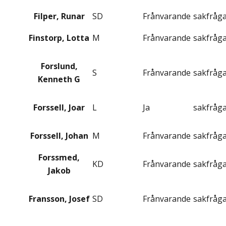
Filper, Runar
SD
Frånvarande
sakfråg
Finstorp, Lotta
M
Frånvarande
sakfråg
Forslund,
S
Frånvarande
sakfråg
Kenneth G
Forssell, Joar
L
Ja
sakfråg
Forssell, Johan
M
Frånvarande
sakfråg
Forssmed,
KD
Frånvarande
sakfråg
Jakob
Fransson, Josef
SD
Frånvarande
sakfråg