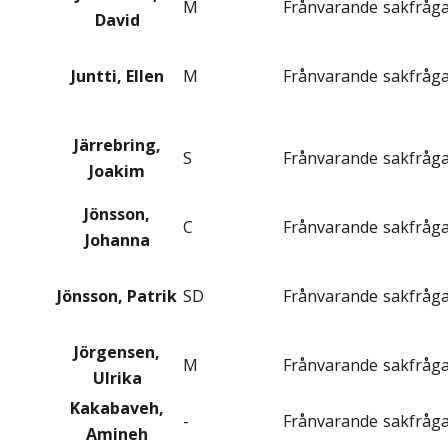
M
Frånvarande
sakfråg
David
Juntti, Ellen
M
Frånvarande
sakfråg
Järrebring,
S
Frånvarande
sakfråg
Joakim
Jönsson,
C
Frånvarande
sakfråg
Johanna
Jönsson, Patrik
SD
Frånvarande
sakfråg
Jörgensen,
M
Frånvarande
sakfråg
Ulrika
Kakabaveh,
-
Frånvarande
sakfråg
Amineh