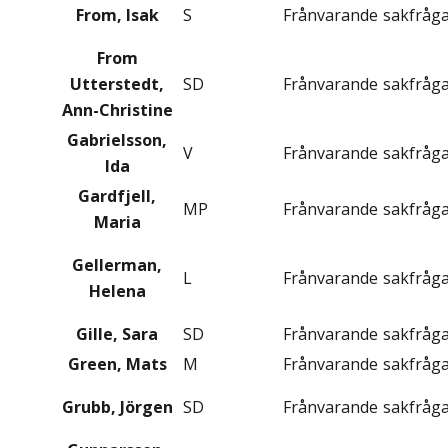
From, Isak
S
Frånvarande
sakfråg
From
Utterstedt,
SD
Frånvarande
sakfråg
Ann-Christine
Gabrielsson,
V
Frånvarande
sakfråg
Ida
Gardfjell,
MP
Frånvarande
sakfråg
Maria
Gellerman,
L
Frånvarande
sakfråg
Helena
Gille, Sara
SD
Frånvarande
sakfråg
Green, Mats
M
Frånvarande
sakfråg
Grubb, Jörgen
SD
Frånvarande
sakfråg