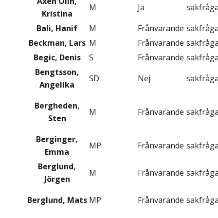
Axén Olin,
M
Ja
sakfråg
Kristina
Bali, Hanif
M
Frånvarande
sakfråg
Beckman, Lars
M
Frånvarande
sakfråg
Begic, Denis
S
Frånvarande
sakfråg
Bengtsson,
SD
Nej
sakfråg
Angelika
Bergheden,
M
Frånvarande
sakfråg
Sten
Berginger,
MP
Frånvarande
sakfråg
Emma
Berglund,
M
Frånvarande
sakfråg
Jörgen
Berglund, Mats
MP
Frånvarande
sakfråg