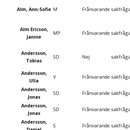
Alm, Ann-Sofie
M
Frånvarande
sakfråg
Alm Ericson,
MP
Frånvarande
sakfråg
Janine
Andersson,
SD
Nej
sakfråg
Tobias
Andersson,
V
Frånvarande
sakfråg
Ulla
Andersson,
SD
Frånvarande
sakfråg
Jonas
Andersson,
SD
Frånvarande
sakfråg
Jonas
Andersson,
S
Frånvarande
sakfråg
Daniel