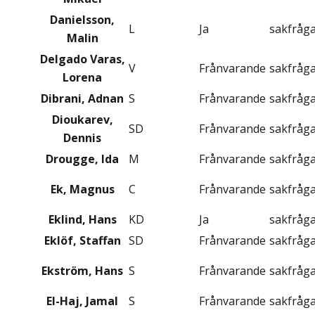
Danielsson,
L
Ja
sakfråg
Malin
Delgado Varas,
V
Frånvarande
sakfråg
Lorena
Dibrani, Adnan
S
Frånvarande
sakfråg
Dioukarev,
SD
Frånvarande
sakfråg
Dennis
Drougge, Ida
M
Frånvarande
sakfråg
Ek, Magnus
C
Frånvarande
sakfråg
Eklind, Hans
KD
Ja
sakfråg
Eklöf, Staffan
SD
Frånvarande
sakfråg
Ekström, Hans
S
Frånvarande
sakfråg
El-Haj, Jamal
S
Frånvarande
sakfråg