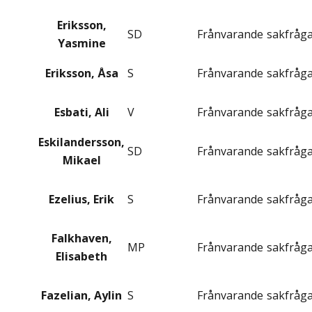
Eriksson,
SD
Frånvarande
sakfråg
Yasmine
Eriksson, Åsa
S
Frånvarande
sakfråg
Esbati, Ali
V
Frånvarande
sakfråg
Eskilandersson,
SD
Frånvarande
sakfråg
Mikael
Ezelius, Erik
S
Frånvarande
sakfråg
Falkhaven,
MP
Frånvarande
sakfråg
Elisabeth
Fazelian, Aylin
S
Frånvarande
sakfråg