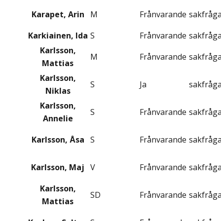
Karapet, Arin
M
Frånvarande
sakfråg
Karkiainen, Ida
S
Frånvarande
sakfråg
Karlsson,
M
Frånvarande
sakfråg
Mattias
Karlsson,
S
Ja
sakfråg
Niklas
Karlsson,
S
Frånvarande
sakfråg
Annelie
Karlsson, Åsa
S
Frånvarande
sakfråg
Karlsson, Maj
V
Frånvarande
sakfråg
Karlsson,
SD
Frånvarande
sakfråg
Mattias