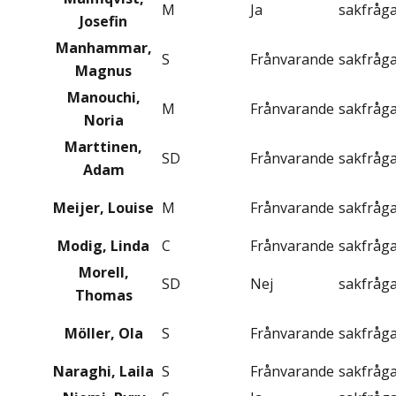
M
Ja
sakfråg
Josefin
Manhammar,
S
Frånvarande
sakfråg
Magnus
Manouchi,
M
Frånvarande
sakfråg
Noria
Marttinen,
SD
Frånvarande
sakfråg
Adam
Meijer, Louise
M
Frånvarande
sakfråg
Modig, Linda
C
Frånvarande
sakfråg
Morell,
SD
Nej
sakfråg
Thomas
Möller, Ola
S
Frånvarande
sakfråg
Naraghi, Laila
S
Frånvarande
sakfråg