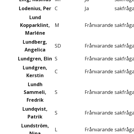
Lodenius, Per
C
Ja
sakfråg
Lund
Kopparklint,
M
Frånvarande
sakfråg
Marléne
Lundberg,
SD
Frånvarande
sakfråg
Angelica
Lundgren, Elin
S
Frånvarande
sakfråg
Lundgren,
C
Frånvarande
sakfråg
Kerstin
Lundh
Sammeli,
S
Frånvarande
sakfråg
Fredrik
Lundqvist,
S
Frånvarande
sakfråg
Patrik
Lundström,
L
Frånvarande
sakfråg
Nina