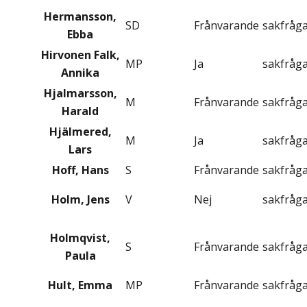
Hermansson,
SD
Frånvarande
sakfråg
Ebba
Hirvonen Falk,
MP
Ja
sakfråg
Annika
Hjalmarsson,
M
Frånvarande
sakfråg
Harald
Hjälmered,
M
Ja
sakfråg
Lars
Hoff, Hans
S
Frånvarande
sakfråg
Holm, Jens
V
Nej
sakfråg
Holmqvist,
S
Frånvarande
sakfråg
Paula
Hult, Emma
MP
Frånvarande
sakfråg