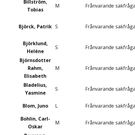
Billström,
M
Frånvarande
sakfråg
Tobias
Björck, Patrik
S
Frånvarande
sakfråg
Björklund,
S
Frånvarande
sakfråg
Heléne
Björnsdotter
Rahm,
M
Frånvarande
sakfråg
Elisabeth
Bladelius,
S
Frånvarande
sakfråg
Yasmine
Blom, Juno
L
Frånvarande
sakfråg
Bohlin, Carl-
M
Frånvarande
sakfråg
Oskar