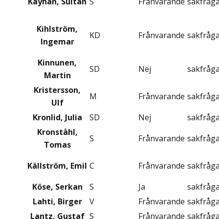
Kayhan, Sultan
S
Frånvarande
sakfråg
Kihlström,
KD
Frånvarande
sakfråg
Ingemar
Kinnunen,
SD
Nej
sakfråg
Martin
Kristersson,
M
Frånvarande
sakfråg
Ulf
Kronlid, Julia
SD
Nej
sakfråg
Kronståhl,
S
Frånvarande
sakfråg
Tomas
Källström, Emil
C
Frånvarande
sakfråg
Köse, Serkan
S
Ja
sakfråg
Lahti, Birger
V
Frånvarande
sakfråg
Lantz, Gustaf
S
Frånvarande
sakfråg