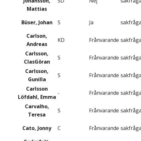
Johansson,
SD
Nej
sakfråg
Mattias
Büser, Johan
S
Ja
sakfråg
Carlson,
KD
Frånvarande
sakfråg
Andreas
Carlsson,
S
Frånvarande
sakfråg
ClasGöran
Carlsson,
S
Frånvarande
sakfråg
Gunilla
Carlsson
-
Frånvarande
sakfråg
Löfdahl, Emma
Carvalho,
S
Frånvarande
sakfråg
Teresa
Cato, Jonny
C
Frånvarande
sakfråg