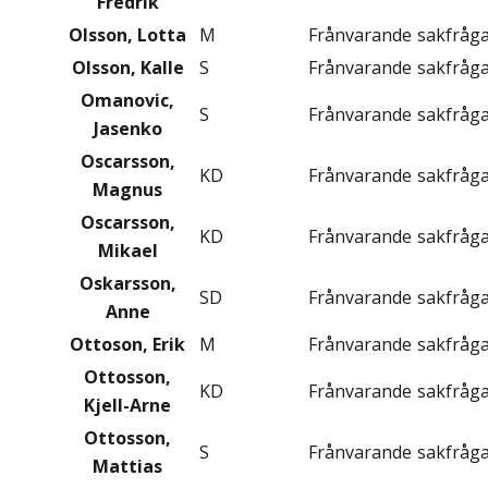
Fredrik
Olsson, Lotta
M
Frånvarande
sakfråg
Olsson, Kalle
S
Frånvarande
sakfråg
Omanovic,
S
Frånvarande
sakfråg
Jasenko
Oscarsson,
KD
Frånvarande
sakfråg
Magnus
Oscarsson,
KD
Frånvarande
sakfråg
Mikael
Oskarsson,
SD
Frånvarande
sakfråg
Anne
Ottoson, Erik
M
Frånvarande
sakfråg
Ottosson,
KD
Frånvarande
sakfråg
Kjell-Arne
Ottosson,
S
Frånvarande
sakfråg
Mattias