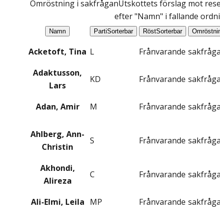
Omröstning i sakfrågan
Utskottets förslag mot rese
efter "Namn" i fallande ordn
Namn
Parti
Sorterbar
Röst
Sorterbar
Omröstni
Acketoft, Tina
L
Frånvarande
sakfråg
Adaktusson,
KD
Frånvarande
sakfråg
Lars
Adan, Amir
M
Frånvarande
sakfråg
Ahlberg, Ann-
S
Frånvarande
sakfråg
Christin
Akhondi,
C
Frånvarande
sakfråg
Alireza
Ali-Elmi, Leila
MP
Frånvarande
sakfråg