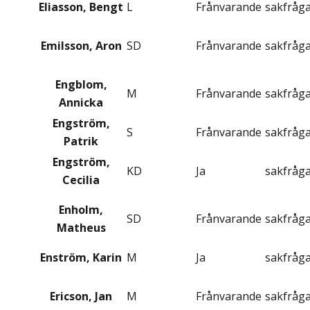
Eliasson, Bengt
L
Frånvarande
sakfråg
Emilsson, Aron
SD
Frånvarande
sakfråg
Engblom,
M
Frånvarande
sakfråg
Annicka
Engström,
S
Frånvarande
sakfråg
Patrik
Engström,
KD
Ja
sakfråg
Cecilia
Enholm,
SD
Frånvarande
sakfråg
Matheus
Enström, Karin
M
Ja
sakfråg
Ericson, Jan
M
Frånvarande
sakfråg