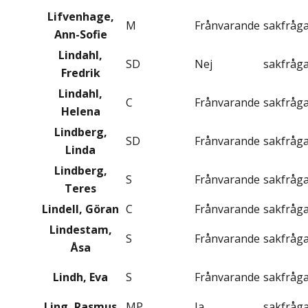
Lifvenhage,
M
Frånvarande
sakfråg
Ann-Sofie
Lindahl,
SD
Nej
sakfråg
Fredrik
Lindahl,
C
Frånvarande
sakfråg
Helena
Lindberg,
SD
Frånvarande
sakfråg
Linda
Lindberg,
S
Frånvarande
sakfråg
Teres
Lindell, Göran
C
Frånvarande
sakfråg
Lindestam,
S
Frånvarande
sakfråg
Åsa
Lindh, Eva
S
Frånvarande
sakfråg
Ling, Rasmus
MP
Ja
sakfråg