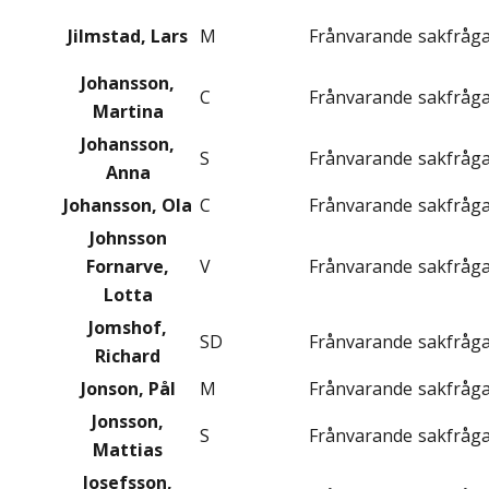
Jilmstad, Lars
M
Frånvarande
sakfråg
Johansson,
C
Frånvarande
sakfråg
Martina
Johansson,
S
Frånvarande
sakfråg
Anna
Johansson, Ola
C
Frånvarande
sakfråg
Johnsson
Fornarve,
V
Frånvarande
sakfråg
Lotta
Jomshof,
SD
Frånvarande
sakfråg
Richard
Jonson, Pål
M
Frånvarande
sakfråg
Jonsson,
S
Frånvarande
sakfråg
Mattias
Josefsson,