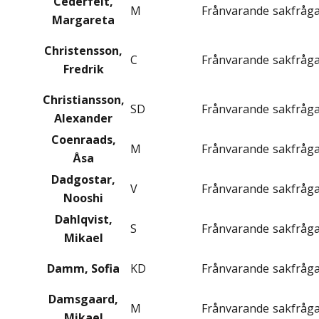
Cederfelt,
M
Frånvarande
sakfråg
Margareta
Christensson,
C
Frånvarande
sakfråg
Fredrik
Christiansson,
SD
Frånvarande
sakfråg
Alexander
Coenraads,
M
Frånvarande
sakfråg
Åsa
Dadgostar,
V
Frånvarande
sakfråg
Nooshi
Dahlqvist,
S
Frånvarande
sakfråg
Mikael
Damm, Sofia
KD
Frånvarande
sakfråg
Damsgaard,
M
Frånvarande
sakfråg
Mikael