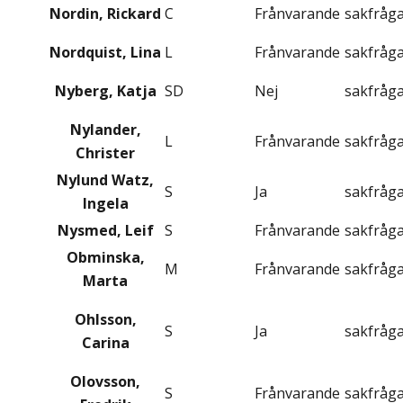
Nordin, Rickard
C
Frånvarande
sakfråg
Nordquist, Lina
L
Frånvarande
sakfråg
Nyberg, Katja
SD
Nej
sakfråg
Nylander,
L
Frånvarande
sakfråg
Christer
Nylund Watz,
S
Ja
sakfråg
Ingela
Nysmed, Leif
S
Frånvarande
sakfråg
Obminska,
M
Frånvarande
sakfråg
Marta
Ohlsson,
S
Ja
sakfråg
Carina
Olovsson,
S
Frånvarande
sakfråg