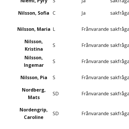
Niemi, Pyry
S
Ja
sakfråg
Nilsson, Sofia
C
Ja
sakfråg
Nilsson, Maria
L
Frånvarande
sakfråg
Nilsson,
S
Frånvarande
sakfråg
Kristina
Nilsson,
S
Frånvarande
sakfråg
Ingemar
Nilsson, Pia
S
Frånvarande
sakfråg
Nordberg,
SD
Frånvarande
sakfråg
Mats
Nordengrip,
SD
Frånvarande
sakfråg
Caroline