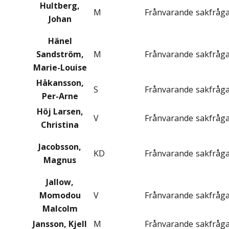
Hultberg,
M
Frånvarande
sakfråg
Johan
Hänel
Sandström,
M
Frånvarande
sakfråg
Marie-Louise
Håkansson,
S
Frånvarande
sakfråg
Per-Arne
Höj Larsen,
V
Frånvarande
sakfråg
Christina
Jacobsson,
KD
Frånvarande
sakfråg
Magnus
Jallow,
Momodou
V
Frånvarande
sakfråg
Malcolm
Jansson, Kjell
M
Frånvarande
sakfråg