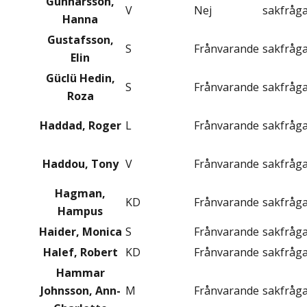
Gunnarsson,
V
Nej
sakfråg
Hanna
Gustafsson,
S
Frånvarande
sakfråg
Elin
Güclü Hedin,
S
Frånvarande
sakfråg
Roza
Haddad, Roger
L
Frånvarande
sakfråg
Haddou, Tony
V
Frånvarande
sakfråg
Hagman,
KD
Frånvarande
sakfråg
Hampus
Haider, Monica
S
Frånvarande
sakfråg
Halef, Robert
KD
Frånvarande
sakfråg
Hammar
Johnsson, Ann-
M
Frånvarande
sakfråg