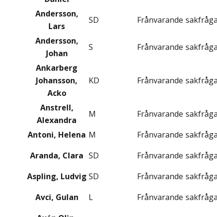
Andersson,
SD
Frånvarande
sakfråg
Lars
Andersson,
S
Frånvarande
sakfråg
Johan
Ankarberg
Johansson,
KD
Frånvarande
sakfråg
Acko
Anstrell,
M
Frånvarande
sakfråg
Alexandra
Antoni, Helena
M
Frånvarande
sakfråg
Aranda, Clara
SD
Frånvarande
sakfråg
Aspling, Ludvig
SD
Frånvarande
sakfråg
Avci, Gulan
L
Frånvarande
sakfråg