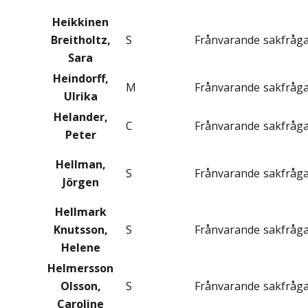
Heikkinen
Breitholtz,
S
Frånvarande
sakfråg
Sara
Heindorff,
M
Frånvarande
sakfråg
Ulrika
Helander,
C
Frånvarande
sakfråg
Peter
Hellman,
S
Frånvarande
sakfråg
Jörgen
Hellmark
Knutsson,
S
Frånvarande
sakfråg
Helene
Helmersson
Olsson,
S
Frånvarande
sakfråg
Caroline