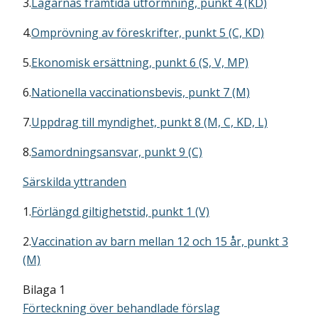
3.
Lagarnas framtida utformning, punkt 4 (KD)
4.
Omprövning av föreskrifter, punkt 5 (C, KD)
5.
Ekonomisk ersättning, punkt 6 (S, V, MP)
6.
Nationella vaccinationsbevis, punkt 7 (M)
7.
Uppdrag till myndighet, punkt 8 (M, C, KD, L)
8.
Samordningsansvar, punkt 9 (C)
Särskilda yttranden
1.
Förlängd giltighetstid, punkt 1 (V)
2.
Vaccination av barn mellan 12 och 15 år, punkt 3
(M)
Bilaga 1
Förteckning över behandlade förslag