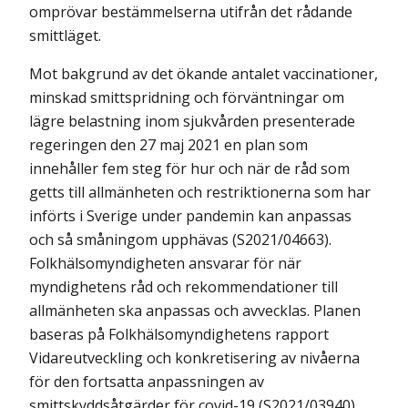
omprövar bestämmelserna utifrån det rådande
smittläget.
Mot bakgrund av det ökande antalet vaccinationer,
minskad smittspridning och förväntningar om
lägre belastning inom sjukvården presenterade
regeringen den 27 maj 2021 en plan som
innehåller fem steg för hur och när de råd som
getts till allmänheten och restriktionerna som har
införts i Sverige under pandemin kan anpassas
och så småningom upphävas (S2021/04663).
Folkhälsomyndigheten ansvarar för när
myndighetens råd och rekommen­dationer till
allmänheten ska anpassas och avvecklas. Planen
baseras på Folkhälsomyndighetens rapport
Vidareutveckling och konkretisering av nivåerna
för den fortsatta anpassningen av
smittskyddsåtgärder för covid-19 (S2021/03940)