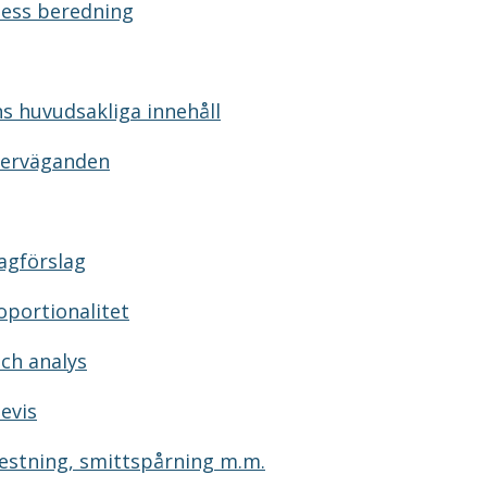
dess beredning
s huvudsakliga innehåll
verväganden
agförslag
portionalitet
ch analys
evis
testning, smittspårning m.m.