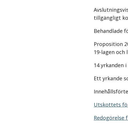
Avslutningsvis
tillgängligt k
Behandlade f
Proposition 2
19-lagen och 
14 yrkanden i
Ett yrkande s
Innehållsfört
Utskottets för
Redogörelse f