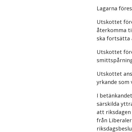
Lagarna föresl
Utskottet för
återkomma til
ska fortsätta 
Utskottet för
smittspårning 
Utskottet ans
yrkande som 
I betänkandet 
särskilda yttr
att riksdagen
från Liberaler
riksdagsbeslu