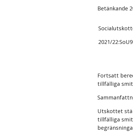
Betänkande
2
Socialutskot
2021/22:
SoU9
Fortsatt bere
tillfälliga sm
Sammanfattn
Utskottet stä
tillfälliga s
begränsningar