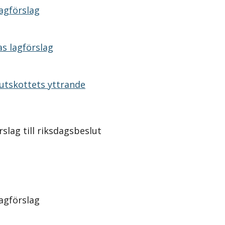
agförslag
s lagförslag
utskottets yttrande
slag till riksdagsbeslut
agförslag