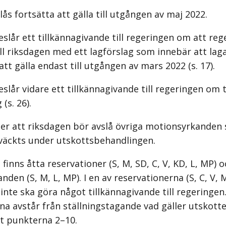
ås fortsätta att gälla till utgången av maj 2022.
eslår ett tillkännagivande till regeringen om att re
l riksdagen med ett lagförslag som innebär att lagar
att gälla endast till utgången av mars 2022 (s. 17).
eslår vidare ett tillkännagivande till regeringen om 
(s. 26).
er att riksdagen bör avslå övriga motionsyrkanden 
väckts under utskottsbehandlingen.
finns åtta reservationer (S, M, SD, C, V, KD, L, MP) o
anden (S, M, L, MP). I en av reservationerna (S, C, V, 
 inte ska göra något tillkännagivande till regeringe
na avstår från ställningstagande vad gäller utskottet
t punkterna 2–10.