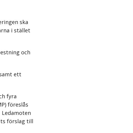
geringen ska
na i stället
testning och
samt ett
ch fyra
MP) föreslås
n. Ledamoten
s förslag till