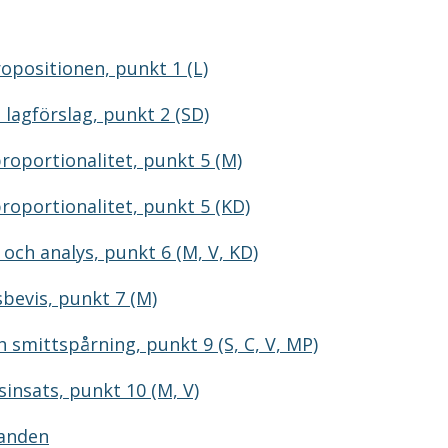
opositionen, punkt 1 (L)
lagförslag, punkt 2 (SD)
roportionalitet, punkt 5 (M)
roportionalitet, punkt 5 (KD)
och analys, punkt 6 (M, V, KD)
bevis, punkt 7 (M)
 smittspårning, punkt 9 (S, C, V, MP)
insats, punkt 10 (M, V)
randen