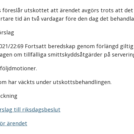
 föreslår utskottet att ärendet avgörs trots att det 
ortare tid än två vardagar före den dag det behandla
örslag
021/22:69 Fortsatt beredskap genom förlängd giltig
lagen om tillfälliga smittskyddsåtgärder på serverin
 följdmotioner.
om har väckts under utskottsbehandlingen.
eckning
slag till riksdagsbeslut
ör ärendet