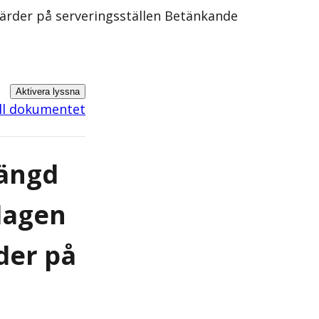
gärder på serveringsställen Betänkande
Aktivera lyssna
ill dokumentet
längd
 lagen
der på