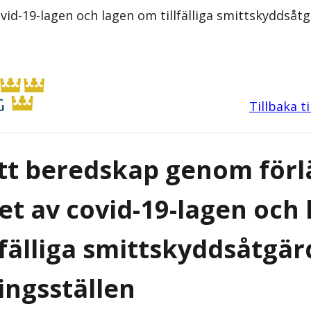
vid-19-lagen och lagen om tillfälliga smittskyddsåt
Tillbaka t
tt beredskap genom för
het av covid-19-lagen och
lfälliga smittskyddsåtgär
ingsställen