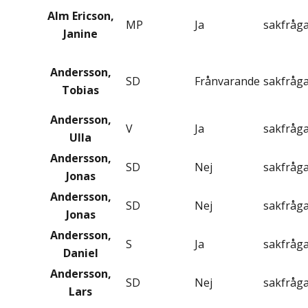
Alm Ericson,
MP
Ja
sakfråg
Janine
Andersson,
SD
Frånvarande
sakfråg
Tobias
Andersson,
V
Ja
sakfråg
Ulla
Andersson,
SD
Nej
sakfråg
Jonas
Andersson,
SD
Nej
sakfråg
Jonas
Andersson,
S
Ja
sakfråg
Daniel
Andersson,
SD
Nej
sakfråg
Lars