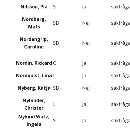
Nilsson, Pia
S
Ja
sakfråg
Nordberg,
SD
Nej
sakfråg
Mats
Nordengrip,
SD
Nej
sakfråg
Caroline
Nordin, Rickard
C
Ja
sakfråg
Nordquist, Lina
L
Ja
sakfråg
Nyberg, Katja
SD
Nej
sakfråg
Nylander,
L
Ja
sakfråg
Christer
Nylund Watz,
S
Ja
sakfråg
Ingela