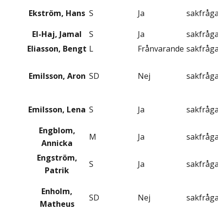
Ekström, Hans
S
Ja
sakfråg
El-Haj, Jamal
S
Ja
sakfråg
Eliasson, Bengt
L
Frånvarande
sakfråg
Emilsson, Aron
SD
Nej
sakfråg
Emilsson, Lena
S
Ja
sakfråg
Engblom,
M
Ja
sakfråg
Annicka
Engström,
S
Ja
sakfråg
Patrik
Enholm,
SD
Nej
sakfråg
Matheus