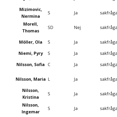
Mizimovic,
S
Ja
sakfråg
Nermina
Morell,
SD
Nej
sakfråg
Thomas
Möller, Ola
S
Ja
sakfråg
Niemi, Pyry
S
Ja
sakfråg
Nilsson, Sofia
C
Ja
sakfråg
Nilsson, Maria
L
Ja
sakfråg
Nilsson,
S
Ja
sakfråg
Kristina
Nilsson,
S
Ja
sakfråg
Ingemar