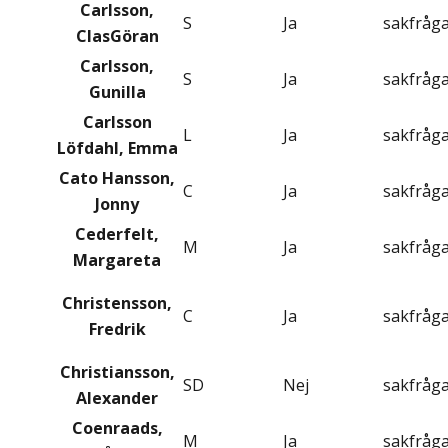
Carlsson,
S
Ja
sakfråg
ClasGöran
Carlsson,
S
Ja
sakfråg
Gunilla
Carlsson
L
Ja
sakfråg
Löfdahl, Emma
Cato Hansson,
C
Ja
sakfråg
Jonny
Cederfelt,
M
Ja
sakfråg
Margareta
Christensson,
C
Ja
sakfråg
Fredrik
Christiansson,
SD
Nej
sakfråg
Alexander
Coenraads,
M
Ja
sakfråg