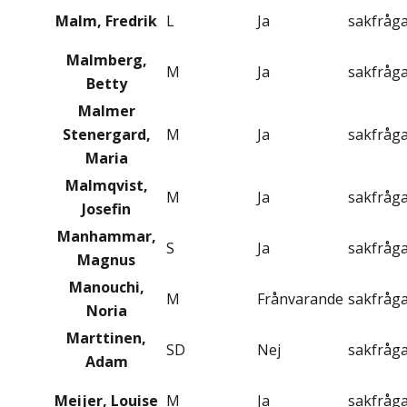
Malm, Fredrik
L
Ja
sakfråg
Malmberg,
M
Ja
sakfråg
Betty
Malmer
Stenergard,
M
Ja
sakfråg
Maria
Malmqvist,
M
Ja
sakfråg
Josefin
Manhammar,
S
Ja
sakfråg
Magnus
Manouchi,
M
Frånvarande
sakfråg
Noria
Marttinen,
SD
Nej
sakfråg
Adam
Meijer, Louise
M
Ja
sakfråg