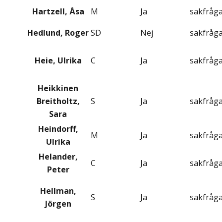
Hartzell, Åsa
M
Ja
sakfråg
Hedlund, Roger
SD
Nej
sakfråg
Heie, Ulrika
C
Ja
sakfråg
Heikkinen
Breitholtz,
S
Ja
sakfråg
Sara
Heindorff,
M
Ja
sakfråg
Ulrika
Helander,
C
Ja
sakfråg
Peter
Hellman,
S
Ja
sakfråg
Jörgen