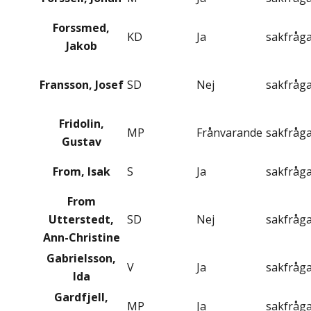
Forssmed,
KD
Ja
sakfråg
Jakob
Fransson, Josef
SD
Nej
sakfråg
Fridolin,
MP
Frånvarande
sakfråg
Gustav
From, Isak
S
Ja
sakfråg
From
Utterstedt,
SD
Nej
sakfråg
Ann-Christine
Gabrielsson,
V
Ja
sakfråg
Ida
Gardfjell,
MP
Ja
sakfråg