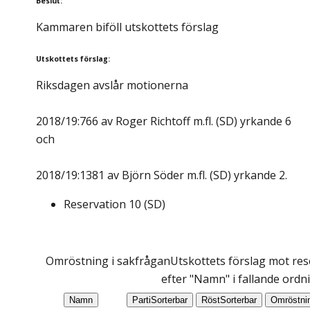
Beslut
:
Kammaren biföll utskottets förslag
Utskottets förslag
:
Riksdagen avslår motionerna
2018/19:766 av Roger Richtoff m.fl. (SD) yrkande 6
och
2018/19:1381 av Björn Söder m.fl. (SD) yrkande 2.
Reservation
10
(
SD
)
Omröstning i sakfrågan
Utskottets förslag mot res
efter "Namn" i fallande ordn
Namn
Parti
Sorterbar
Röst
Sorterbar
Omröstni