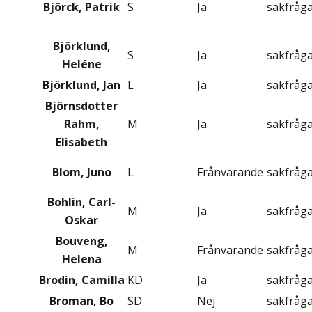
Björck, Patrik
S
Ja
sakfråg
Björklund,
S
Ja
sakfråg
Heléne
Björklund, Jan
L
Ja
sakfråg
Björnsdotter
Rahm,
M
Ja
sakfråg
Elisabeth
Blom, Juno
L
Frånvarande
sakfråg
Bohlin, Carl-
M
Ja
sakfråg
Oskar
Bouveng,
M
Frånvarande
sakfråg
Helena
Brodin, Camilla
KD
Ja
sakfråg
Broman, Bo
SD
Nej
sakfråg