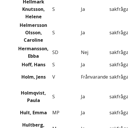
Hellmark
Knutsson,
S
Ja
sakfråg
Helene
Helmersson
Olsson,
S
Ja
sakfråg
Caroline
Hermansson,
SD
Nej
sakfråg
Ebba
Hoff, Hans
S
Ja
sakfråg
Holm, Jens
V
Frånvarande
sakfråg
Holmqvist,
S
Ja
sakfråg
Paula
Hult, Emma
MP
Ja
sakfråg
Hultberg,