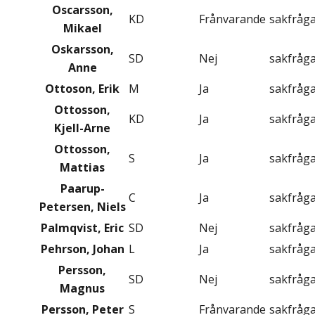
Oscarsson,
KD
Frånvarande
sakfråg
Mikael
Oskarsson,
SD
Nej
sakfråg
Anne
Ottoson, Erik
M
Ja
sakfråg
Ottosson,
KD
Ja
sakfråg
Kjell-Arne
Ottosson,
S
Ja
sakfråg
Mattias
Paarup-
C
Ja
sakfråg
Petersen, Niels
Palmqvist, Eric
SD
Nej
sakfråg
Pehrson, Johan
L
Ja
sakfråg
Persson,
SD
Nej
sakfråg
Magnus
Persson, Peter
S
Frånvarande
sakfråg