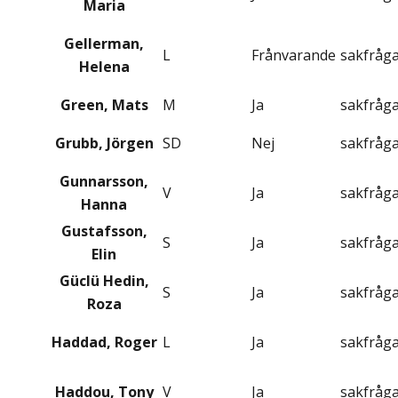
Maria
Gellerman,
L
Frånvarande
sakfråg
Helena
Green, Mats
M
Ja
sakfråg
Grubb, Jörgen
SD
Nej
sakfråg
Gunnarsson,
V
Ja
sakfråg
Hanna
Gustafsson,
S
Ja
sakfråg
Elin
Güclü Hedin,
S
Ja
sakfråg
Roza
Haddad, Roger
L
Ja
sakfråg
Haddou, Tony
V
Ja
sakfråg