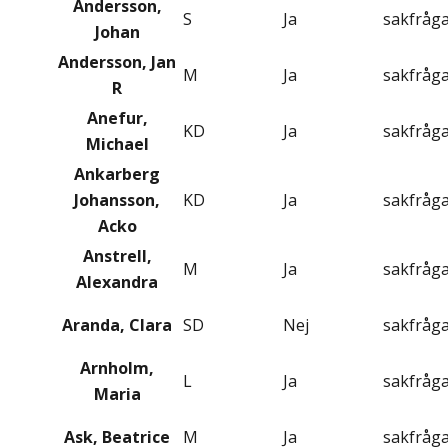
Andersson,
S
Ja
sakfråg
Johan
Andersson, Jan
M
Ja
sakfråg
R
Anefur,
KD
Ja
sakfråg
Michael
Ankarberg
Johansson,
KD
Ja
sakfråg
Acko
Anstrell,
M
Ja
sakfråg
Alexandra
Aranda, Clara
SD
Nej
sakfråg
Arnholm,
L
Ja
sakfråg
Maria
Ask, Beatrice
M
Ja
sakfråg