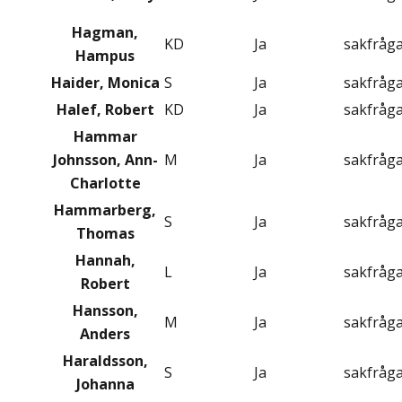
Hagman,
KD
Ja
sakfråg
Hampus
Haider, Monica
S
Ja
sakfråg
Halef, Robert
KD
Ja
sakfråg
Hammar
Johnsson, Ann-
M
Ja
sakfråg
Charlotte
Hammarberg,
S
Ja
sakfråg
Thomas
Hannah,
L
Ja
sakfråg
Robert
Hansson,
M
Ja
sakfråg
Anders
Haraldsson,
S
Ja
sakfråg
Johanna