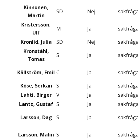
Kinnunen,
SD
Nej
sakfråg
Martin
Kristersson,
M
Ja
sakfråg
Ulf
Kronlid, Julia
SD
Nej
sakfråg
Kronståhl,
S
Ja
sakfråg
Tomas
Källström, Emil
C
Ja
sakfråg
Köse, Serkan
S
Ja
sakfråg
Lahti, Birger
V
Ja
sakfråg
Lantz, Gustaf
S
Ja
sakfråg
Larsson, Dag
S
Ja
sakfråg
Larsson, Malin
S
Ja
sakfråg