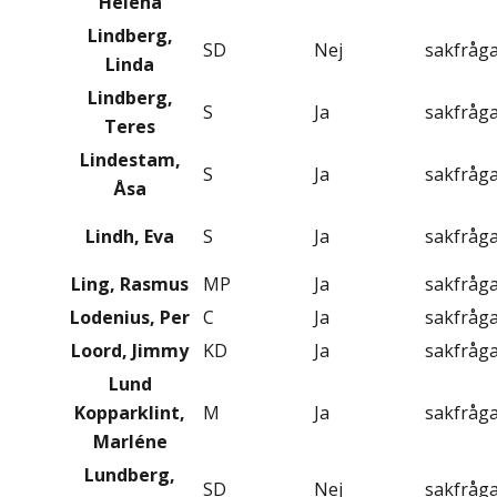
Helena
Lindberg,
SD
Nej
sakfråg
Linda
Lindberg,
S
Ja
sakfråg
Teres
Lindestam,
S
Ja
sakfråg
Åsa
Lindh, Eva
S
Ja
sakfråg
Ling, Rasmus
MP
Ja
sakfråg
Lodenius, Per
C
Ja
sakfråg
Loord, Jimmy
KD
Ja
sakfråg
Lund
Kopparklint,
M
Ja
sakfråg
Marléne
Lundberg,
SD
Nej
sakfråg