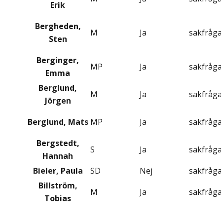
Erik
Bergheden,
M
Ja
sakfråg
Sten
Berginger,
MP
Ja
sakfråg
Emma
Berglund,
M
Ja
sakfråg
Jörgen
Berglund, Mats
MP
Ja
sakfråg
Bergstedt,
S
Ja
sakfråg
Hannah
Bieler, Paula
SD
Nej
sakfråg
Billström,
M
Ja
sakfråg
Tobias