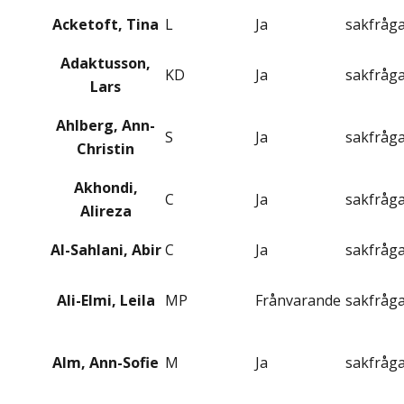
Acketoft, Tina
L
Ja
sakfråg
Adaktusson,
KD
Ja
sakfråg
Lars
Ahlberg, Ann-
S
Ja
sakfråg
Christin
Akhondi,
C
Ja
sakfråg
Alireza
Al-Sahlani, Abir
C
Ja
sakfråg
Ali-Elmi, Leila
MP
Frånvarande
sakfråg
Alm, Ann-Sofie
M
Ja
sakfråg