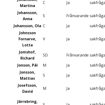
C
Ja
sakfråg
Martina
Johansson,
S
Frånvarande
sakfråg
Anna
Johansson, Ola
C
Ja
sakfråg
Johnsson
Fornarve,
V
Ja
sakfråg
Lotta
Jomshof,
SD
Frånvarande
sakfråg
Richard
Jonson, Pål
M
Ja
sakfråg
Jonsson,
S
Ja
sakfråg
Mattias
Josefsson,
M
Ja
sakfråg
David
Järrebring,
S
Ja
sakfråg