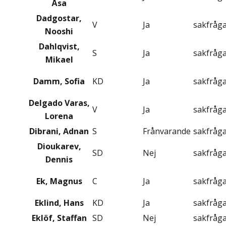
Åsa
Dadgostar,
V
Ja
sakfråg
Nooshi
Dahlqvist,
S
Ja
sakfråg
Mikael
Damm, Sofia
KD
Ja
sakfråg
Delgado Varas,
V
Ja
sakfråg
Lorena
Dibrani, Adnan
S
Frånvarande
sakfråg
Dioukarev,
SD
Nej
sakfråg
Dennis
Ek, Magnus
C
Ja
sakfråg
Eklind, Hans
KD
Ja
sakfråg
Eklöf, Staffan
SD
Nej
sakfråg