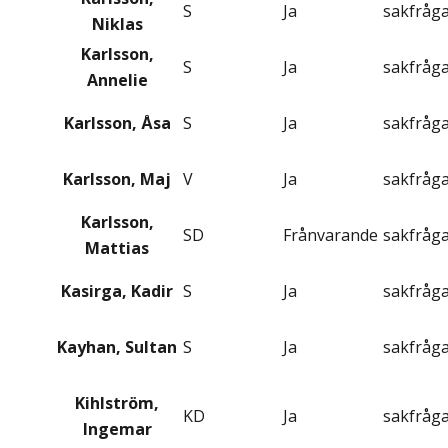
S
Ja
sakfråg
Niklas
Karlsson,
S
Ja
sakfråg
Annelie
Karlsson, Åsa
S
Ja
sakfråg
Karlsson, Maj
V
Ja
sakfråg
Karlsson,
SD
Frånvarande
sakfråg
Mattias
Kasirga, Kadir
S
Ja
sakfråg
Kayhan, Sultan
S
Ja
sakfråg
Kihlström,
KD
Ja
sakfråg
Ingemar