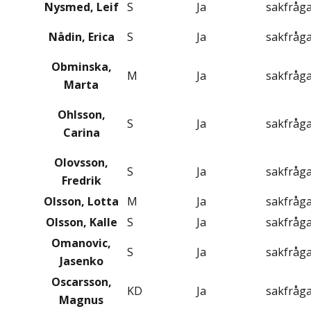
Nysmed, Leif
S
Ja
sakfråg
Nådin, Erica
S
Ja
sakfråg
Obminska,
M
Ja
sakfråg
Marta
Ohlsson,
S
Ja
sakfråg
Carina
Olovsson,
S
Ja
sakfråg
Fredrik
Olsson, Lotta
M
Ja
sakfråg
Olsson, Kalle
S
Ja
sakfråg
Omanovic,
S
Ja
sakfråg
Jasenko
Oscarsson,
KD
Ja
sakfråg
Magnus