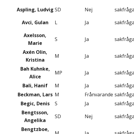
Aspling, Ludvig
SD
Nej
sakfråg
Avci, Gulan
L
Ja
sakfråg
Axelsson,
S
Ja
sakfråg
Marie
Axén Olin,
M
Ja
sakfråg
Kristina
Bah Kuhnke,
MP
Ja
sakfråg
Alice
Bali, Hanif
M
Ja
sakfråg
Beckman, Lars
M
Frånvarande
sakfråg
Begic, Denis
S
Ja
sakfråg
Bengtsson,
SD
Nej
sakfråg
Angelika
Bengtzboe,
M
Ja
sakfråg