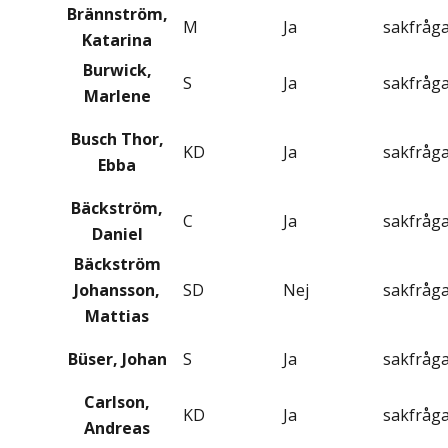
Brännström,
M
Ja
sakfråg
Katarina
Burwick,
S
Ja
sakfråg
Marlene
Busch Thor,
KD
Ja
sakfråg
Ebba
Bäckström,
C
Ja
sakfråg
Daniel
Bäckström
Johansson,
SD
Nej
sakfråg
Mattias
Büser, Johan
S
Ja
sakfråg
Carlson,
KD
Ja
sakfråg
Andreas