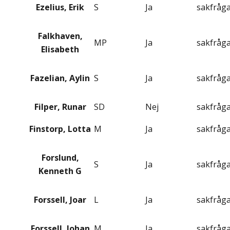
Ezelius, Erik
S
Ja
sakfråg
Falkhaven,
MP
Ja
sakfråg
Elisabeth
Fazelian, Aylin
S
Ja
sakfråg
Filper, Runar
SD
Nej
sakfråg
Finstorp, Lotta
M
Ja
sakfråg
Forslund,
S
Ja
sakfråg
Kenneth G
Forssell, Joar
L
Ja
sakfråg
Forssell, Johan
M
Ja
sakfråg