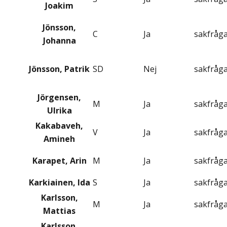
Joakim
Jönsson,
C
Ja
sakfråg
Johanna
Jönsson, Patrik
SD
Nej
sakfråg
Jörgensen,
M
Ja
sakfråg
Ulrika
Kakabaveh,
V
Ja
sakfråg
Amineh
Karapet, Arin
M
Ja
sakfråg
Karkiainen, Ida
S
Ja
sakfråg
Karlsson,
M
Ja
sakfråg
Mattias
Karlsson,