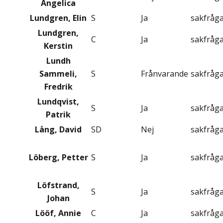
Angelica
Lundgren, Elin
S
Ja
sakfråg
Lundgren,
C
Ja
sakfråg
Kerstin
Lundh
Sammeli,
S
Frånvarande
sakfråg
Fredrik
Lundqvist,
S
Ja
sakfråg
Patrik
Lång, David
SD
Nej
sakfråg
Löberg, Petter
S
Ja
sakfråg
Löfstrand,
S
Ja
sakfråg
Johan
Lööf, Annie
C
Ja
sakfråg