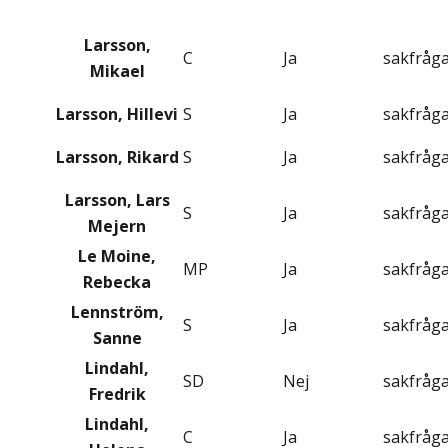
Larsson,
C
Ja
sakfråg
Mikael
Larsson, Hillevi
S
Ja
sakfråg
Larsson, Rikard
S
Ja
sakfråg
Larsson, Lars
S
Ja
sakfråg
Mejern
Le Moine,
MP
Ja
sakfråg
Rebecka
Lennström,
S
Ja
sakfråg
Sanne
Lindahl,
SD
Nej
sakfråg
Fredrik
Lindahl,
C
Ja
sakfråg