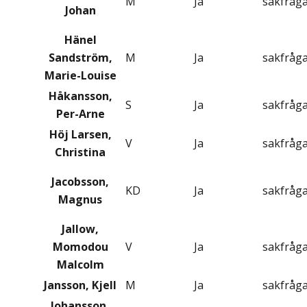
M
Ja
sakfråg
Johan
Hänel
Sandström,
M
Ja
sakfråg
Marie-Louise
Håkansson,
S
Ja
sakfråg
Per-Arne
Höj Larsen,
V
Ja
sakfråg
Christina
Jacobsson,
KD
Ja
sakfråg
Magnus
Jallow,
Momodou
V
Ja
sakfråg
Malcolm
Jansson, Kjell
M
Ja
sakfråg
Johansson,