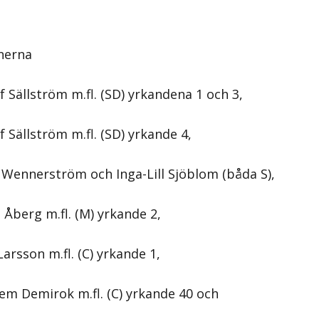
nerna
 Sällström m.fl. (SD) yrkandena 1 och 3,
 Sällström m.fl. (SD) yrkande 4,
 Wennerström och Inga-Lill Sjöblom (båda S),
 Åberg m.fl. (M) yrkande 2,
arsson m.fl. (C) yrkande 1,
em Demirok m.fl. (C) yrkande 40 och