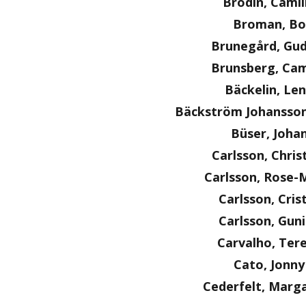
Brodin, Camil
Broman, Bo
Brunegård, Gu
Brunsberg, Cam
Bäckelin, Le
Bäckström Johansson
Büser, Joha
Carlsson, Chris
Carlsson, Rose-
Carlsson, Cris
Carlsson, Guni
Carvalho, Ter
Cato, Jonny
Cederfelt, Marg