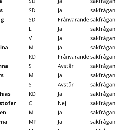
a
SD
Ja
sakfrågan
s
SD
Ja
sakfrågan
ig
SD
Frånvarande
sakfrågan
L
Ja
sakfrågan
a
V
Ja
sakfrågan
tina
M
Ja
sakfrågan
f
KD
Frånvarande
sakfrågan
nna
S
Avstår
sakfrågan
rs
M
Ja
sakfrågan
s
S
Avstår
sakfrågan
hias
KD
Ja
sakfrågan
stofer
C
Nej
sakfrågan
ten
M
Ja
sakfrågan
mma
MP
Ja
sakfrågan