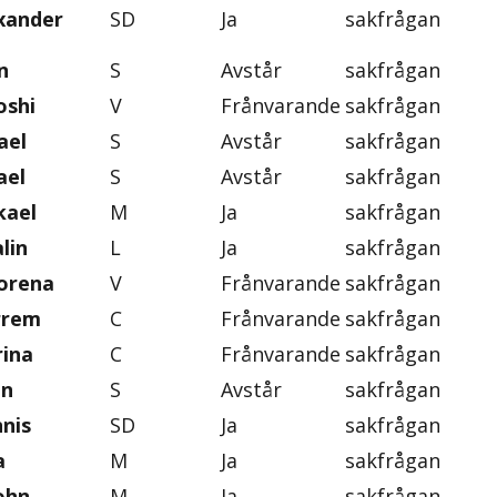
exander
SD
Ja
sakfrågan
n
S
Avstår
sakfrågan
oshi
V
Frånvarande
sakfrågan
ael
S
Avstår
sakfrågan
ael
S
Avstår
sakfrågan
kael
M
Ja
sakfrågan
lin
L
Ja
sakfrågan
orena
V
Frånvarande
sakfrågan
rrem
C
Frånvarande
sakfrågan
rina
C
Frånvarande
sakfrågan
an
S
Avstår
sakfrågan
nis
SD
Ja
sakfrågan
a
M
Ja
sakfrågan
ohn
M
Ja
sakfrågan