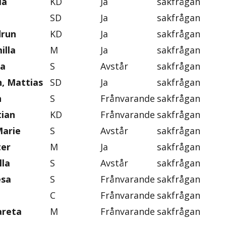
la
KD
Ja
sakfrågan
SD
Ja
sakfrågan
drun
KD
Ja
sakfrågan
illa
M
Ja
sakfrågan
na
S
Avstår
sakfrågan
, Mattias
SD
Ja
sakfrågan
n
S
Frånvarande
sakfrågan
tian
KD
Frånvarande
sakfrågan
Marie
S
Avstår
sakfrågan
ter
M
Ja
sakfrågan
lla
S
Avstår
sakfrågan
esa
S
Frånvarande
sakfrågan
C
Frånvarande
sakfrågan
areta
M
Frånvarande
sakfrågan