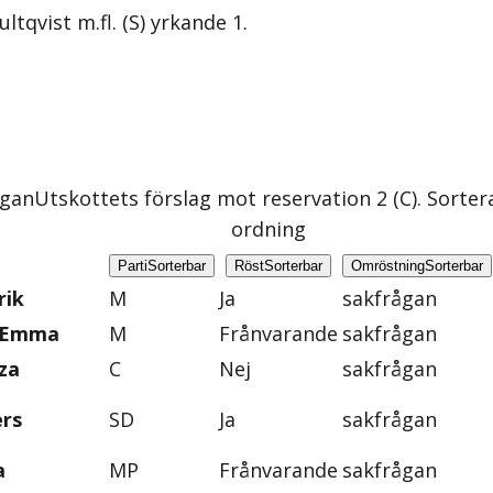
ltqvist m.fl. (S) yrkande 1.
ågan
Utskottets förslag mot reservation 2 (C)
. Sorter
ordning
Parti
Sorterbar
Röst
Sorterbar
Omröstning
Sorterbar
rik
M
Ja
sakfrågan
, Emma
M
Frånvarande
sakfrågan
za
C
Nej
sakfrågan
ers
SD
Ja
sakfrågan
a
MP
Frånvarande
sakfrågan