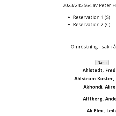
2023/24:2564 av Peter Hu
Reservation
1
(
S
)
Reservation
2
(
C
)
Omröstning i sakfr
Namn
Ahlstedt, Fred
Ahlström Köster
Akhondi, Alire
Alftberg, And
Ali Elmi, Leil