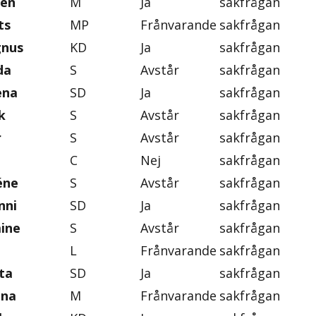
gen
M
Ja
sakfrågan
ts
MP
Frånvarande
sakfrågan
gnus
KD
Ja
sakfrågan
da
S
Avstår
sakfrågan
ena
SD
Ja
sakfrågan
k
S
Avstår
sakfrågan
r
S
Avstår
sakfrågan
C
Nej
sakfrågan
éne
S
Avstår
sakfrågan
nni
SD
Ja
sakfrågan
mine
S
Avstår
sakfrågan
L
Frånvarande
sakfrågan
ta
SD
Ja
sakfrågan
ena
M
Frånvarande
sakfrågan