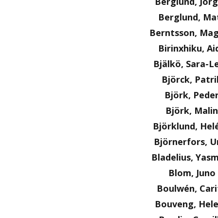
Berglund, Jör
Berglund, Ma
Berntsson, Ma
Birinxhiku, Ai
Bjälkö, Sara-L
Björck, Patri
Björk, Pede
Björk, Malin
Björklund, Hel
Björnerfors, U
Bladelius, Yas
Blom, Juno
Boulwén, Cari
Bouveng, Hel