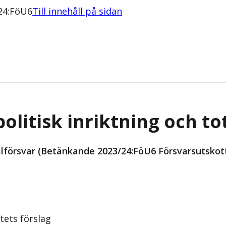
/24:FöU6
Till innehåll på sidan
politisk inriktning och to
talförsvar (Betänkande 2023/24:FöU6 Försvarsutskot
tets förslag