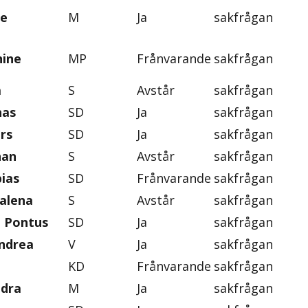
ie
M
Ja
sakfrågan
nine
MP
Frånvarande
sakfrågan
a
S
Avstår
sakfrågan
nas
SD
Ja
sakfrågan
rs
SD
Ja
sakfrågan
han
S
Avstår
sakfrågan
ias
SD
Frånvarande
sakfrågan
alena
S
Avstår
sakfrågan
, Pontus
SD
Ja
sakfrågan
ndrea
V
Ja
sakfrågan
KD
Frånvarande
sakfrågan
ndra
M
Ja
sakfrågan