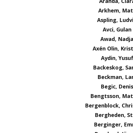
Aranda, Clar
Arkhem, Mat
Aspling, Ludv
Avci, Gulan
Awad, Nadj
Axén Olin, Kris
Aydin, Yusu
Backeskog, Sa
Beckman, La
Begic, Deni
Bengtsson, Mat
Bergenblock, Chri
Bergheden, S
Berginger, E