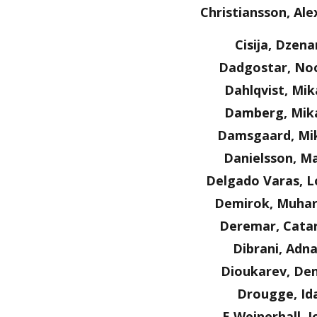
Christiansson, Al
Cisija, Dzena
Dadgostar, No
Dahlqvist, Mik
Damberg, Mik
Damsgaard, Mi
Danielsson, Ma
Delgado Varas, L
Demirok, Muha
Deremar, Cata
Dibrani, Adn
Dioukarev, Den
Drougge, Id
E Weinerhall, J