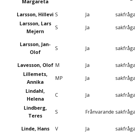
Margareta
Larsson, Hillevi
S
Ja
sakfråg
Larsson, Lars
S
Ja
sakfråg
Mejern
Larsson, Jan-
S
Ja
sakfråg
Olof
Lavesson, Olof
M
Ja
sakfråg
Lillemets,
MP
Ja
sakfråg
Annika
Lindahl,
C
Ja
sakfråg
Helena
Lindberg,
S
Frånvarande
sakfråg
Teres
Linde, Hans
V
Ja
sakfråg