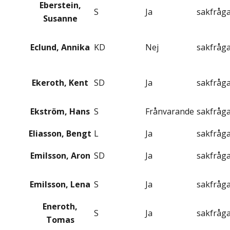
Eberstein,
S
Ja
sakfråg
Susanne
Eclund, Annika
KD
Nej
sakfråg
Ekeroth, Kent
SD
Ja
sakfråg
Ekström, Hans
S
Frånvarande
sakfråg
Eliasson, Bengt
L
Ja
sakfråg
Emilsson, Aron
SD
Ja
sakfråg
Emilsson, Lena
S
Ja
sakfråg
Eneroth,
S
Ja
sakfråg
Tomas