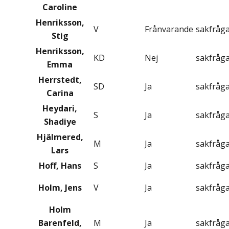
Caroline
Henriksson,
V
Frånvarande
sakfråg
Stig
Henriksson,
KD
Nej
sakfråg
Emma
Herrstedt,
SD
Ja
sakfråg
Carina
Heydari,
S
Ja
sakfråg
Shadiye
Hjälmered,
M
Ja
sakfråg
Lars
Hoff, Hans
S
Ja
sakfråg
Holm, Jens
V
Ja
sakfråg
Holm
Barenfeld,
M
Ja
sakfråg