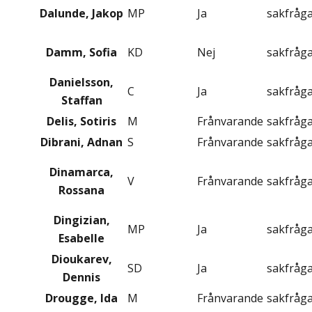
Dalunde, Jakop
MP
Ja
sakfråg
Damm, Sofia
KD
Nej
sakfråg
Danielsson,
C
Ja
sakfråg
Staffan
Delis, Sotiris
M
Frånvarande
sakfråg
Dibrani, Adnan
S
Frånvarande
sakfråg
Dinamarca,
V
Frånvarande
sakfråg
Rossana
Dingizian,
MP
Ja
sakfråg
Esabelle
Dioukarev,
SD
Ja
sakfråg
Dennis
Drougge, Ida
M
Frånvarande
sakfråg