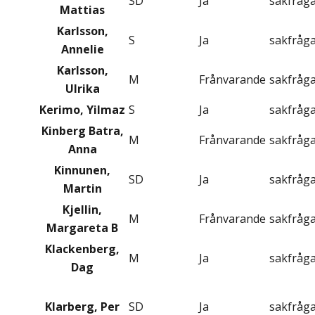
SD
Ja
sakfråg
Mattias
Karlsson,
S
Ja
sakfråg
Annelie
Karlsson,
M
Frånvarande
sakfråg
Ulrika
Kerimo, Yilmaz
S
Ja
sakfråg
Kinberg Batra,
M
Frånvarande
sakfråg
Anna
Kinnunen,
SD
Ja
sakfråg
Martin
Kjellin,
M
Frånvarande
sakfråg
Margareta B
Klackenberg,
M
Ja
sakfråg
Dag
Klarberg, Per
SD
Ja
sakfråg