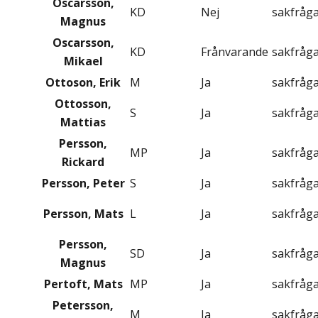
Oscarsson,
KD
Nej
sakfråg
Magnus
Oscarsson,
KD
Frånvarande
sakfråg
Mikael
Ottoson, Erik
M
Ja
sakfråg
Ottosson,
S
Ja
sakfråg
Mattias
Persson,
MP
Ja
sakfråg
Rickard
Persson, Peter
S
Ja
sakfråg
Persson, Mats
L
Ja
sakfråg
Persson,
SD
Ja
sakfråg
Magnus
Pertoft, Mats
MP
Ja
sakfråg
Petersson,
M
Ja
sakfråg