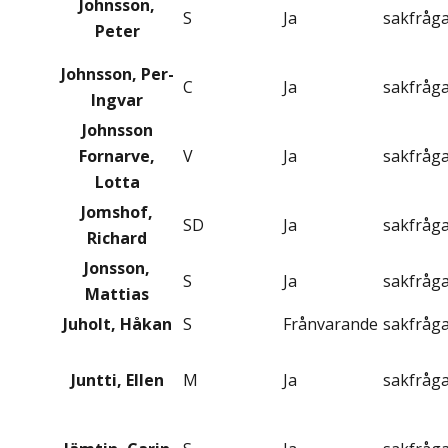
Johnsson,
S
Ja
sakfråg
Peter
Johnsson, Per-
C
Ja
sakfråg
Ingvar
Johnsson
Fornarve,
V
Ja
sakfråg
Lotta
Jomshof,
SD
Ja
sakfråg
Richard
Jonsson,
S
Ja
sakfråg
Mattias
Juholt, Håkan
S
Frånvarande
sakfråg
Juntti, Ellen
M
Ja
sakfråg