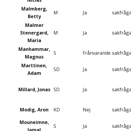
Niclas
Malmberg,
M
Ja
sakfråg
Betty
Malmer
Stenergard,
M
Ja
sakfråg
Maria
Manhammar,
S
Frånvarande
sakfråg
Magnus
Marttinen,
SD
Ja
sakfråg
Adam
Millard, Jonas
SD
Ja
sakfråg
Modig, Aron
KD
Nej
sakfråg
Mouneimne,
S
Ja
sakfråg
Jamal