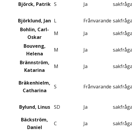
Björck, Patrik
S
Ja
sakfråg
Björklund, Jan
L
Frånvarande
sakfråg
Bohlin, Carl-
M
Ja
sakfråg
Oskar
Bouveng,
M
Ja
sakfråg
Helena
Brännström,
M
Ja
sakfråg
Katarina
Bråkenhielm,
S
Frånvarande
sakfråg
Catharina
Bylund, Linus
SD
Ja
sakfråg
Bäckström,
C
Ja
sakfråg
Daniel