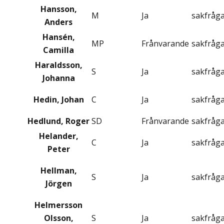
Hansson,
M
Ja
sakfråg
Anders
Hansén,
MP
Frånvarande
sakfråg
Camilla
Haraldsson,
S
Ja
sakfråg
Johanna
Hedin, Johan
C
Ja
sakfråg
Hedlund, Roger
SD
Frånvarande
sakfråg
Helander,
C
Ja
sakfråg
Peter
Hellman,
S
Ja
sakfråg
Jörgen
Helmersson
Olsson,
S
Ja
sakfråg