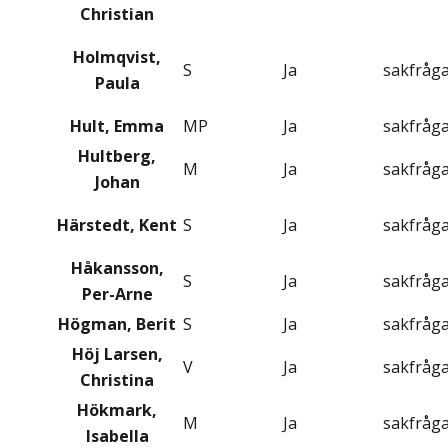
Christian
Holmqvist,
S
Ja
sakfråg
Paula
Hult, Emma
MP
Ja
sakfråg
Hultberg,
M
Ja
sakfråg
Johan
Härstedt, Kent
S
Ja
sakfråg
Håkansson,
S
Ja
sakfråg
Per-Arne
Högman, Berit
S
Ja
sakfråg
Höj Larsen,
V
Ja
sakfråg
Christina
Hökmark,
M
Ja
sakfråg
Isabella