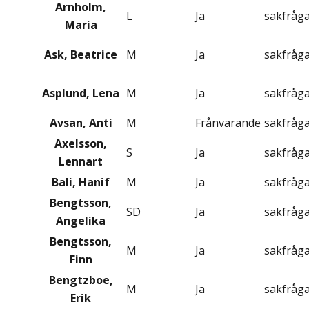
Arnholm,
L
Ja
sakfråg
Maria
Ask, Beatrice
M
Ja
sakfråg
Asplund, Lena
M
Ja
sakfråg
Avsan, Anti
M
Frånvarande
sakfråg
Axelsson,
S
Ja
sakfråg
Lennart
Bali, Hanif
M
Ja
sakfråg
Bengtsson,
SD
Ja
sakfråg
Angelika
Bengtsson,
M
Ja
sakfråg
Finn
Bengtzboe,
M
Ja
sakfråg
Erik