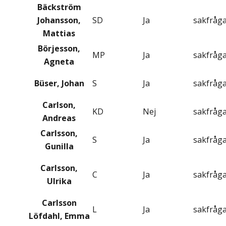
Bäckström
Johansson,
SD
Ja
sakfråg
Mattias
Börjesson,
MP
Ja
sakfråg
Agneta
Büser, Johan
S
Ja
sakfråg
Carlson,
KD
Nej
sakfråg
Andreas
Carlsson,
S
Ja
sakfråg
Gunilla
Carlsson,
C
Ja
sakfråg
Ulrika
Carlsson
L
Ja
sakfråg
Löfdahl, Emma