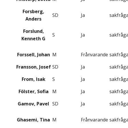
Forsberg,
SD
Ja
sakfråg
Anders
Forslund,
S
Ja
sakfråg
Kenneth G
Forssell, Johan
M
Frånvarande
sakfråg
Fransson, Josef
SD
Ja
sakfråg
From, Isak
S
Ja
sakfråg
Fölster, Sofia
M
Ja
sakfråg
Gamov, Pavel
SD
Ja
sakfråg
Ghasemi, Tina
M
Frånvarande
sakfråg