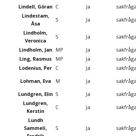
Lindell, Göran
C
Ja
sakfråg
Lindestam,
S
Ja
sakfråg
Åsa
Lindholm,
S
Ja
sakfråg
Veronica
Lindholm, Jan
MP
Ja
sakfråg
Ling, Rasmus
MP
Ja
sakfråg
Lodenius, Per
C
Ja
sakfråg
Lohman, Eva
M
Ja
sakfråg
Lundgren, Elin
S
Ja
sakfråg
Lundgren,
C
Ja
sakfråg
Kerstin
Lundh
Sammeli,
S
Ja
sakfråg