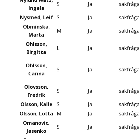
Nylund Watz,
S
Ja
sakfråg
Ingela
Nysmed, Leif
S
Ja
sakfråg
Obminska,
M
Ja
sakfråg
Marta
Ohlsson,
L
Ja
sakfråg
Birgitta
Ohlsson,
S
Ja
sakfråg
Carina
Olovsson,
S
Ja
sakfråg
Fredrik
Olsson, Kalle
S
Ja
sakfråg
Olsson, Lotta
M
Ja
sakfråg
Omanovic,
S
Ja
sakfråg
Jasenko