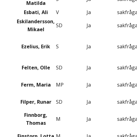
Matilda
Esbati, Ali
V
Ja
sakfråg
Eskilandersson,
SD
Ja
sakfråg
Mikael
Ezelius, Erik
S
Ja
sakfråg
Felten, Olle
SD
Ja
sakfråg
Ferm, Maria
MP
Ja
sakfråg
Filper, Runar
SD
Ja
sakfråg
Finnborg,
M
Ja
sakfråg
Thomas
Finstorp, Lotta
M
Ja
sakfråg