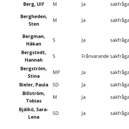
Berg, Ulf
M
Ja
sakfråg
Bergheden,
M
Ja
sakfråg
Sten
Bergman,
S
Ja
sakfråg
Håkan
Bergstedt,
S
Frånvarande
sakfråg
Hannah
Bergström,
MP
Ja
sakfråg
Stina
Bieler, Paula
SD
Ja
sakfråg
Billström,
M
Ja
sakfråg
Tobias
Bjälkö, Sara-
SD
Ja
sakfråg
Lena