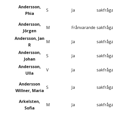
Andersson,
S
Ja
sakfråg
Phia
Andersson,
M
Frånvarande
sakfråg
Jörgen
Andersson, Jan
M
Ja
sakfråg
R
Andersson,
S
Ja
sakfråg
Johan
Andersson,
V
Ja
sakfråg
Ulla
Andersson
S
Ja
sakfråg
Willner, Maria
Arkelsten,
M
Ja
sakfråg
Sofia