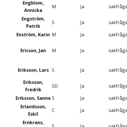
Engblom,
M
Ja
sakfråg
Annicka
Engström,
S
Ja
sakfråg
Patrik
Enström, Karin
M
Ja
sakfråg
Ericson, Jan
M
Ja
sakfråg
Eriksson, Lars
S
Ja
sakfråg
Eriksson,
SD
Ja
sakfråg
Fredrik
Eriksson, Sanne
S
Ja
sakfråg
Erlandsson,
C
Ja
sakfråg
Eskil
Ernkrans,
S
Ja
sakfråg