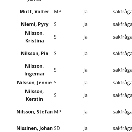
Mutt, Valter
MP
Ja
sakfråg
Niemi, Pyry
S
Ja
sakfråg
Nilsson,
S
Ja
sakfråg
Kristina
Nilsson, Pia
S
Ja
sakfråg
Nilsson,
S
Ja
sakfråg
Ingemar
Nilsson, Jennie
S
Ja
sakfråg
Nilsson,
S
Ja
sakfråg
Kerstin
Nilsson, Stefan
MP
Ja
sakfråg
Nissinen, Johan
SD
Ja
sakfråg