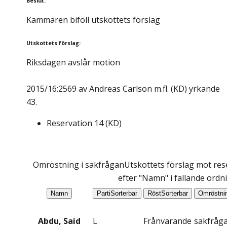
Beslut
:
Kammaren biföll utskottets förslag
Utskottets förslag
:
Riksdagen avslår motion
2015/16:2569 av Andreas Carlson m.fl. (KD) yrkande
43.
Reservation
14
(
KD
)
Omröstning i sakfrågan
Utskottets förslag mot res
efter "Namn" i fallande ordn
Namn
Parti
Sorterbar
Röst
Sorterbar
Omröstni
Abdu, Said
L
Frånvarande
sakfråg