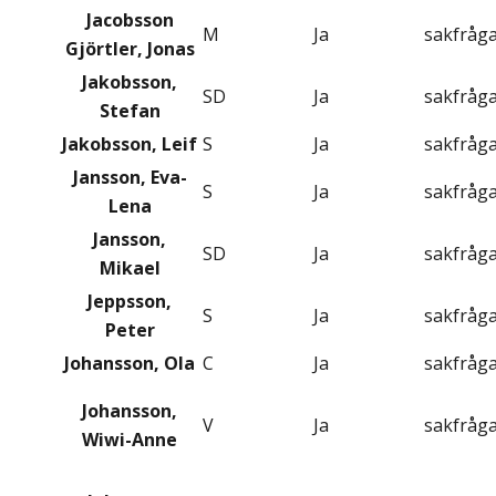
Jacobsson
M
Ja
sakfråg
Gjörtler, Jonas
Jakobsson,
SD
Ja
sakfråg
Stefan
Jakobsson, Leif
S
Ja
sakfråg
Jansson, Eva-
S
Ja
sakfråg
Lena
Jansson,
SD
Ja
sakfråg
Mikael
Jeppsson,
S
Ja
sakfråg
Peter
Johansson, Ola
C
Ja
sakfråg
Johansson,
V
Ja
sakfråg
Wiwi-Anne