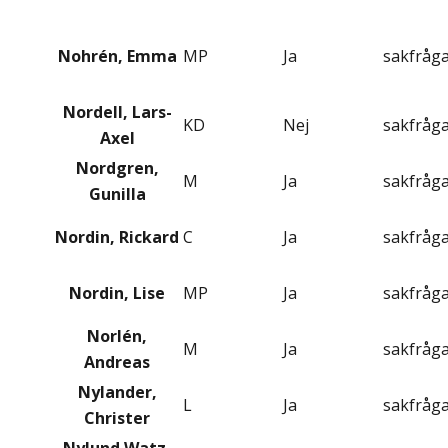
Nohrén, Emma
MP
Ja
sakfråg
Nordell, Lars-
KD
Nej
sakfråg
Axel
Nordgren,
M
Ja
sakfråg
Gunilla
Nordin, Rickard
C
Ja
sakfråg
Nordin, Lise
MP
Ja
sakfråg
Norlén,
M
Ja
sakfråg
Andreas
Nylander,
L
Ja
sakfråg
Christer