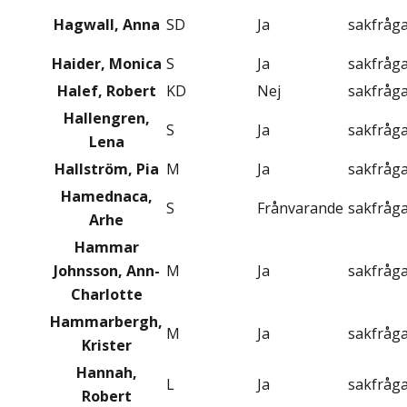
Hagwall, Anna
SD
Ja
sakfråg
Haider, Monica
S
Ja
sakfråg
Halef, Robert
KD
Nej
sakfråg
Hallengren,
S
Ja
sakfråg
Lena
Hallström, Pia
M
Ja
sakfråg
Hamednaca,
S
Frånvarande
sakfråg
Arhe
Hammar
Johnsson, Ann-
M
Ja
sakfråg
Charlotte
Hammarbergh,
M
Ja
sakfråg
Krister
Hannah,
L
Ja
sakfråg
Robert