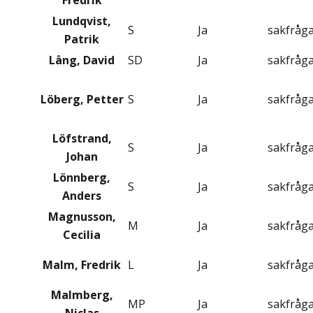
Fredrik
Lundqvist,
S
Ja
sakfråg
Patrik
Lång, David
SD
Ja
sakfråg
Löberg, Petter
S
Ja
sakfråg
Löfstrand,
S
Ja
sakfråg
Johan
Lönnberg,
S
Ja
sakfråg
Anders
Magnusson,
M
Ja
sakfråg
Cecilia
Malm, Fredrik
L
Ja
sakfråg
Malmberg,
MP
Ja
sakfråg