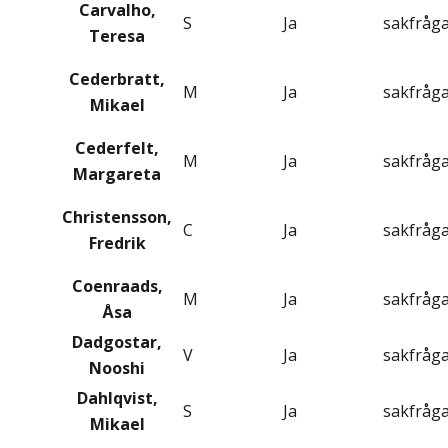
Carvalho,
S
Ja
sakfråg
Teresa
Cederbratt,
M
Ja
sakfråg
Mikael
Cederfelt,
M
Ja
sakfråg
Margareta
Christensson,
C
Ja
sakfråg
Fredrik
Coenraads,
M
Ja
sakfråg
Åsa
Dadgostar,
V
Ja
sakfråg
Nooshi
Dahlqvist,
S
Ja
sakfråg
Mikael