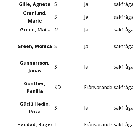
Gille, Agneta
S
Ja
sakfråg
Granlund,
S
Ja
sakfråg
Marie
Green, Mats
M
Ja
sakfråg
Green, Monica
S
Ja
sakfråg
Gunnarsson,
S
Ja
sakfråg
Jonas
Gunther,
KD
Frånvarande
sakfråg
Penilla
Güclü Hedin,
S
Ja
sakfråg
Roza
Haddad, Roger
L
Frånvarande
sakfråg