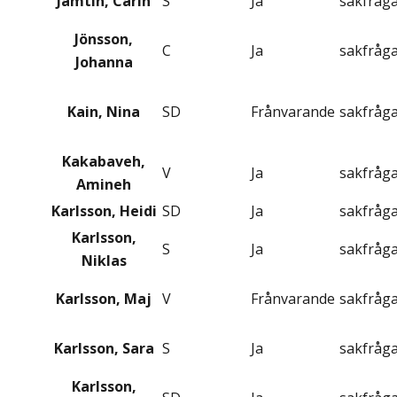
Jämtin, Carin
S
Ja
sakfråg
Jönsson,
C
Ja
sakfråg
Johanna
Kain, Nina
SD
Frånvarande
sakfråg
Kakabaveh,
V
Ja
sakfråg
Amineh
Karlsson, Heidi
SD
Ja
sakfråg
Karlsson,
S
Ja
sakfråg
Niklas
Karlsson, Maj
V
Frånvarande
sakfråg
Karlsson, Sara
S
Ja
sakfråg
Karlsson,