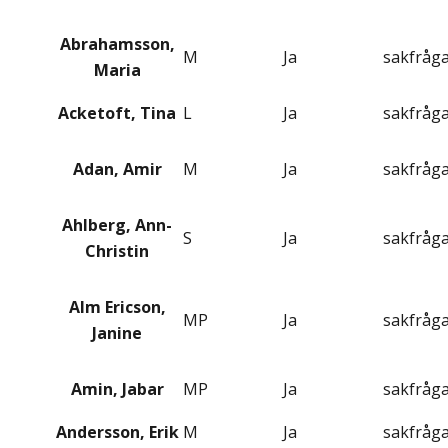
Abrahamsson,
M
Ja
sakfråg
Maria
Acketoft, Tina
L
Ja
sakfråg
Adan, Amir
M
Ja
sakfråg
Ahlberg, Ann-
S
Ja
sakfråg
Christin
Alm Ericson,
MP
Ja
sakfråg
Janine
Amin, Jabar
MP
Ja
sakfråg
Andersson, Erik
M
Ja
sakfråg