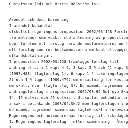
Gustafsson (kd) och Britta Rådström (s).
Ärendet och dess beredning

I ärendet behandlar

utskottet regeringens proposition 2002/03:128 Företr
tre motioner som väckts med anledning av proposition
upp, förutom ett förslag rörande bestämmelserna om f
ett förslag som rör bestämmelserna om kontrolluppgif
utlandsbetalningar.

I proposition 2002/03:128 framläggs förslag till

ändring bl.a. i 1 kap. 4 §, 3 kap. 5 § och 21 kap. 3
(1997:483) (lagförslag 1), 6 kap. 1 § taxeringslagen
2) och 1 § lagen (1989:479) om ersättning för kostna
om skatt, m.m. (lagförslag 3). De nämnda lagrummen ä
ändringsförslag i proposition 2002/03:99 Det nya Ska
14, 15 delvis och 25 delvis). Utskottet behandlar pr
i sak i betänkande 2003/04:SkU2 men lagförslagen i p
de nämnda lagrummen samordnas lagtekniskt i förevara
Regeringens och motionärernas förslag till riksdagsb
1. Regeringens lagförslag – efter samordning – återg
2.
