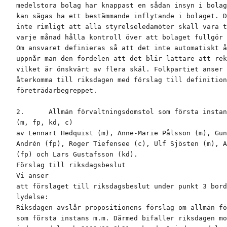
medelstora bolag har knappast en sådan insyn i bolag
kan sägas ha ett bestämmande inflytande i bolaget. D
inte rimligt att alla styrelseledamöter skall vara t
varje månad hålla kontroll över att bolaget fullgör 
Om ansvaret definieras så att det inte automatiskt å
uppnår man den fördelen att det blir lättare att rek
vilket är önskvärt av flera skäl. Folkpartiet anser 
återkomma till riksdagen med förslag till definition
företrädarbegreppet.

2.      Allmän förvaltningsdomstol som första instan
(m, fp, kd, c)

av Lennart Hedquist (m), Anne-Marie Pålsson (m), Gun
Andrén (fp), Roger Tiefensee (c), Ulf Sjösten (m), A
(fp) och Lars Gustafsson (kd).

Förslag till riksdagsbeslut

Vi anser

att förslaget till riksdagsbeslut under punkt 3 bord
lydelse:

Riksdagen avslår propositionens förslag om allmän fö
som första instans m.m. Därmed bifaller riksdagen mo