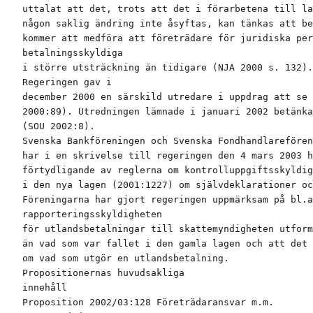
uttalat att det, trots att det i förarbetena till la
någon saklig ändring inte åsyftas, kan tänkas att be
kommer att medföra att företrädare för juridiska per
betalningsskyldiga

i större utsträckning än tidigare (NJA 2000 s. 132).

Regeringen gav i

december 2000 en särskild utredare i uppdrag att se 
2000:89). Utredningen lämnade i januari 2002 betänka
(SOU 2002:8).

Svenska Bankföreningen och Svenska Fondhandlarefören
har i en skrivelse till regeringen den 4 mars 2003 h
förtydligande av reglerna om kontrolluppgiftsskyldig
i den nya lagen (2001:1227) om självdeklarationer oc
Föreningarna har gjort regeringen uppmärksam på bl.a
rapporteringsskyldigheten

för utlandsbetalningar till skattemyndigheten utform
än vad som var fallet i den gamla lagen och att det 
om vad som utgör en utlandsbetalning.

Propositionernas huvudsakliga

innehåll

Proposition 2002/03:128 Företrädaransvar m.m.
