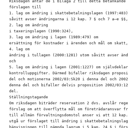
Riksdagen antar de i bilaga 2 till detta betänkande 
förslagen till

1. lag om ändring i skattebetalningslagen (1997:483)
såvitt avser ändringarna i 12 kap. 7 § och 7 a–e §§,

2. lag om ändring

i taxeringslagen (1990:324),

3. lag om ändring i lagen (1989:479) om

ersättning för kostnader i ärenden och mål om skatt,
4. lag om

ändring i tullagen (2000:1281) utom såvitt avser änd
och

5. lag om ändring i lagen (2001:1227) om självdeklar
kontrolluppgifter. Därmed bifaller riksdagen proposi
del och motionerna 2002/03:Sk20 i denna del och 2002
denna del och bifaller delvis proposition 2002/03:12
del.

Ställningstagande

Om riksdagen biträder reservation 2 dvs. avslår rege
förslag om att överflytta mål om företrädaransvar fr
till allmän förvaltningsdomstol anser vi att 12 kap.
utgå ur förslaget till ändring i skattebetalningslag
hänvisningen till nämnda lagrum i 5 kap. 24 § i förs