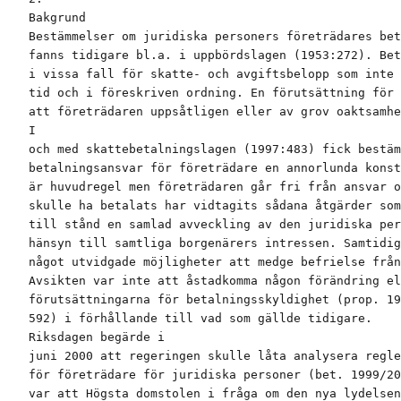
Bakgrund

Bestämmelser om juridiska personers företrädares bet
fanns tidigare bl.a. i uppbördslagen (1953:272). Bet
i vissa fall för skatte- och avgiftsbelopp som inte 
tid och i föreskriven ordning. En förutsättning för 
att företrädaren uppsåtligen eller av grov oaktsamhe
I

och med skattebetalningslagen (1997:483) fick bestäm
betalningsansvar för företrädare en annorlunda konst
är huvudregel men företrädaren går fri från ansvar o
skulle ha betalats har vidtagits sådana åtgärder som
till stånd en samlad avveckling av den juridiska per
hänsyn till samtliga borgenärers intressen. Samtidig
något utvidgade möjligheter att medge befrielse från
Avsikten var inte att åstadkomma någon förändring el
förutsättningarna för betalningsskyldighet (prop. 19
592) i förhållande till vad som gällde tidigare.

Riksdagen begärde i

juni 2000 att regeringen skulle låta analysera regle
för företrädare för juridiska personer (bet. 1999/20
var att Högsta domstolen i fråga om den nya lydelsen