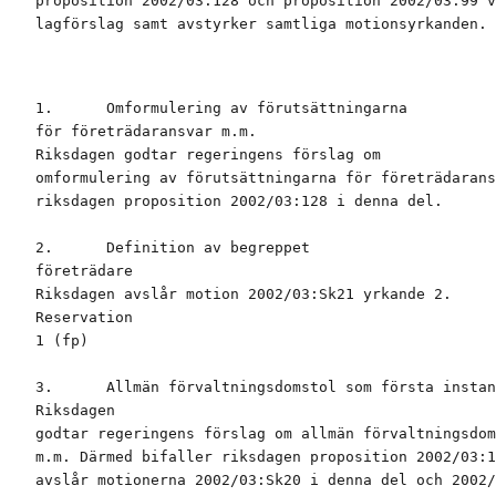
proposition 2002/03:128 och proposition 2002/03:99 v
lagförslag samt avstyrker samtliga motionsyrkanden.
1.      Omformulering av förutsättningarna

för företrädaransvar m.m.

Riksdagen godtar regeringens förslag om

omformulering av förutsättningarna för företrädarans
riksdagen proposition 2002/03:128 i denna del.

2.      Definition av begreppet

företrädare

Riksdagen avslår motion 2002/03:Sk21 yrkande 2.

Reservation

1 (fp)

3.      Allmän förvaltningsdomstol som första instan
Riksdagen

godtar regeringens förslag om allmän förvaltningsdom
m.m. Därmed bifaller riksdagen proposition 2002/03:1
avslår motionerna 2002/03:Sk20 i denna del och 2002/