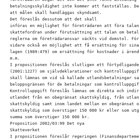
betalningsskyldighet inte kommer att fastställas. De
att målen skall handläggas skyndsamt.

Det föreslås dessutom att det skall

införas en möjlighet för företrädaren att föra talan
skattefordran under förutsättning att talan om betal
reglerna om företrädaransvar väckts vid domstol. För
vidare också en möjlighet att få ersättning för sina
lagen (1989:479) om ersättning för kostnader i ärend
m.m.

I propositionen föreslås slutligen ett förtydligande
(2001:1227) om självdeklarationer och kontrolluppgif
skall lämnas om vid så kallade utlandsbetalningar sa
beloppsgränsen för de betalningar som kontrolluppgif
Kontrolluppgift föreslås lämnas om direkta och indir
utlandet från en obegränsat skattskyldig, från utlan
skattskyldig samt inom landet mellan en obegränsat o
skattskyldig som överstiger 150 000 kr eller som utg
summa som överstiger 150 000 kr.

Proposition 2002/03:99 Det nya

Skatteverket

I propositionen föreslår regeringen (Finansdeparteme