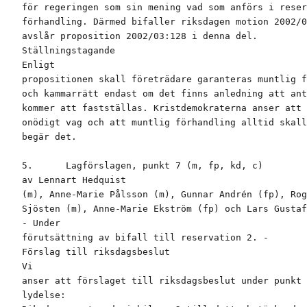
för regeringen som sin mening vad som anförs i reser
förhandling. Därmed bifaller riksdagen motion 2002/0
avslår proposition 2002/03:128 i denna del.

Ställningstagande

Enligt

propositionen skall företrädare garanteras muntlig f
och kammarrätt endast om det finns anledning att ant
kommer att fastställas. Kristdemokraterna anser att 
onödigt vag och att muntlig förhandling alltid skall
begär det.

5.      Lagförslagen, punkt 7 (m, fp, kd, c)

av Lennart Hedquist

(m), Anne-Marie Pålsson (m), Gunnar Andrén (fp), Rog
Sjösten (m), Anne-Marie Ekström (fp) och Lars Gustaf
- Under

förutsättning av bifall till reservation 2. -

Förslag till riksdagsbeslut

Vi

anser att förslaget till riksdagsbeslut under punkt 
lydelse:
