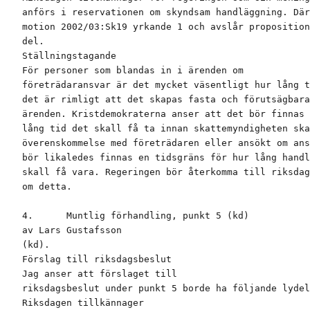
anförs i reservationen om skyndsam handläggning. Där
motion 2002/03:Sk19 yrkande 1 och avslår proposition
del.

Ställningstagande

För personer som blandas in i ärenden om

företrädaransvar är det mycket väsentligt hur lång t
det är rimligt att det skapas fasta och förutsägbara
ärenden. Kristdemokraterna anser att det bör finnas 
lång tid det skall få ta innan skattemyndigheten ska
överenskommelse med företrädaren eller ansökt om ans
bör likaledes finnas en tidsgräns för hur lång handl
skall få vara. Regeringen bör återkomma till riksdag
om detta.

4.      Muntlig förhandling, punkt 5 (kd)

av Lars Gustafsson

(kd).

Förslag till riksdagsbeslut

Jag anser att förslaget till

riksdagsbeslut under punkt 5 borde ha följande lydel
Riksdagen tillkännager
