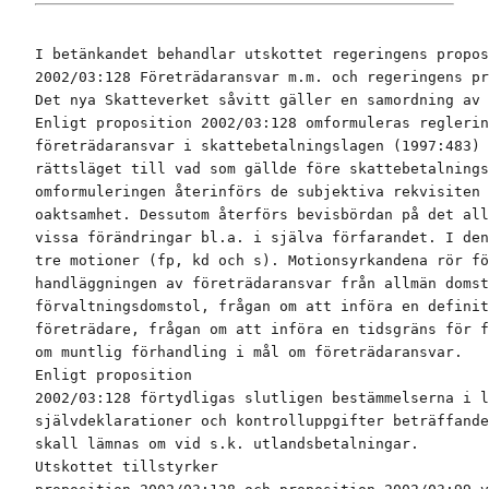
I betänkandet behandlar utskottet regeringens propos
2002/03:128 Företrädaransvar m.m. och regeringens pr
Det nya Skatteverket såvitt gäller en samordning av 
Enligt proposition 2002/03:128 omformuleras reglerin
företrädaransvar i skattebetalningslagen (1997:483) 
rättsläget till vad som gällde före skattebetalnings
omformuleringen återinförs de subjektiva rekvisiten 
oaktsamhet. Dessutom återförs bevisbördan på det all
vissa förändringar bl.a. i själva förfarandet. I den
tre motioner (fp, kd och s). Motionsyrkandena rör fö
handläggningen av företrädaransvar från allmän domst
förvaltningsdomstol, frågan om att införa en definit
företrädare, frågan om att införa en tidsgräns för f
om muntlig förhandling i mål om företrädaransvar.

Enligt proposition

2002/03:128 förtydligas slutligen bestämmelserna i l
självdeklarationer och kontrolluppgifter beträffande
skall lämnas om vid s.k. utlandsbetalningar.

Utskottet tillstyrker
