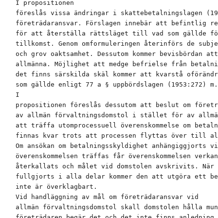
I propositionen

föreslås vissa ändringar i skattebetalningslagen (19
företrädaransvar. Förslagen innebär att befintlig re
för att återställa rättsläget till vad som gällde fö
tillkomst. Genom omformuleringen återinförs de subje
och grov oaktsamhet. Dessutom kommer bevisbördan att
allmänna. Möjlighet att medge befrielse från betalni
det finns särskilda skäl kommer att kvarstå oförändr
som gällde enligt 77 a § uppbördslagen (1953:272) m.
I

propositionen föreslås dessutom att beslut om företr
av allmän förvaltningsdomstol i stället för av allmä
att träffa utomprocessuell överenskommelse om betaln
finnas kvar trots att processen flyttas över till al
Om ansökan om betalningsskyldighet anhängiggjorts vi
överenskommelsen träffas får överenskommelsen verkan
återkallats och målet vid domstolen avskrivits. När 
fullgjorts i alla delar kommer den att utgöra ett be
inte är överklagbart.

Vid handläggning av mål om företrädaransvar vid

allmän förvaltningsdomstol skall domstolen hålla mun
företrädaren begär det och det inte finns anledning 