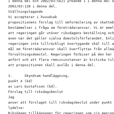
i denna del och 2002/03:Sk21 yrkande 1 i denna del o
2002/03:128 i denna del.

Ställningstagande

Vi accepterar i huvudsak

propositionens förslag till omformulering av skatteb
bestämmelser i fråga om företrädaransvar. Vi är emel
att regeringen går utöver riksdagens beställning och
även när det gäller själva domstolsförfarandet. Enli
regeringen inte tillräckligt övertygande skäl till a
mål om företrädaransvar skall överflyttas från allmä
förvaltningsdomstol. Regeringen förbiser på den här 
anfört och att flera remissinstanser är kritiska til
att propositionen skall avslås i denna del.

3.      Skyndsam handläggning,

punkt 4 (kd)

av Lars Gustafsson (kd).

Förslag till riksdagsbeslut

Jag

anser att förslaget till riksdagsbeslut under punkt 
lydelse:

Riksdagen tillkännager för regeringen som sin mening