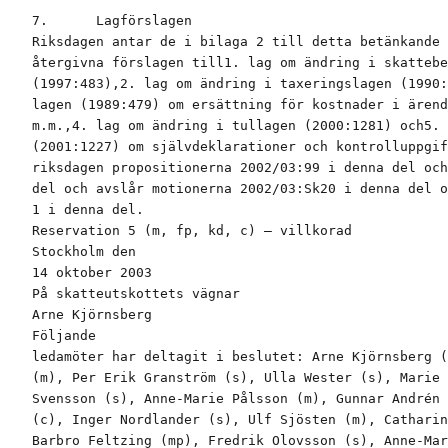
7.      Lagförslagen

Riksdagen antar de i bilaga 2 till detta betänkande

återgivna förslagen till1. lag om ändring i skattebe
(1997:483),2. lag om ändring i taxeringslagen (1990:
lagen (1989:479) om ersättning för kostnader i ärend
m.m.,4. lag om ändring i tullagen (2000:1281) och5. 
(2001:1227) om självdeklarationer och kontrolluppgif
riksdagen propositionerna 2002/03:99 i denna del och
del och avslår motionerna 2002/03:Sk20 i denna del o
1 i denna del.

Reservation 5 (m, fp, kd, c) – villkorad

Stockholm den

14 oktober 2003

På skatteutskottets vägnar

Arne Kjörnsberg

Följande

ledamöter har deltagit i beslutet: Arne Kjörnsberg (
(m), Per Erik Granström (s), Ulla Wester (s), Marie 
Svensson (s), Anne-Marie Pålsson (m), Gunnar Andrén 
(c), Inger Nordlander (s), Ulf Sjösten (m), Catharin
Barbro Feltzing (mp), Fredrik Olovsson (s), Anne-Mar