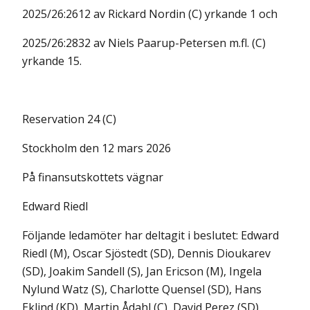
2025/26:2612 av Rickard Nordin (C) yrkande 1 och
2025/26:2832 av Niels Paarup-Petersen m.fl. (C)
yrkande 15.
Reservation 24 (C)
Stockholm den 12 mars 2026
På finansutskottets vägnar
Edward Riedl
Följande ledamöter har deltagit i beslutet: Edward
Riedl (M), Oscar Sjöstedt (SD), Dennis Dioukarev
(SD), Joakim Sandell (S), Jan Ericson (M), Ingela
Nylund Watz (S), Charlotte Quensel (SD), Hans
Eklind (KD), Martin Ådahl (C), David Perez (SD),