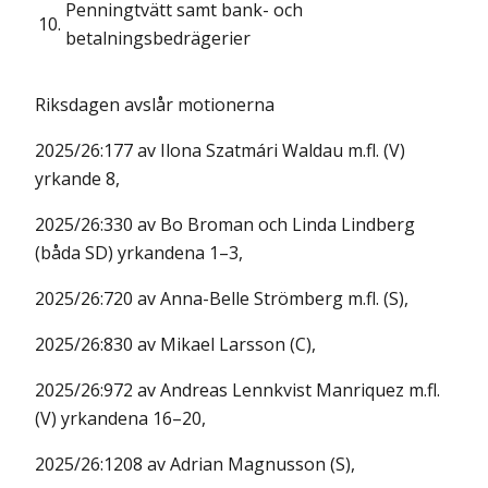
Penningtvätt samt bank- och
10.
betalningsbedrägerier
Riksdagen avslår motionerna
2025/26:177 av Ilona Szatmári Waldau m.fl. (V)
yrkande 8,
2025/26:330 av Bo Broman och Linda Lindberg
(båda SD) yrkandena 1–3,
2025/26:720 av Anna-Belle Strömberg m.fl. (S),
2025/26:830 av Mikael Larsson (C),
2025/26:972 av Andreas Lennkvist Manriquez m.fl.
(V) yrkandena 16–20,
2025/26:1208 av Adrian Magnusson (S),