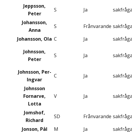
Jeppsson,
S
Ja
sakfråg
Peter
Johansson,
S
Frånvarande
sakfråg
Anna
Johansson, Ola
C
Ja
sakfråg
Johnsson,
S
Ja
sakfråg
Peter
Johnsson, Per-
C
Ja
sakfråg
Ingvar
Johnsson
Fornarve,
V
Ja
sakfråg
Lotta
Jomshof,
SD
Frånvarande
sakfråg
Richard
Jonson, Pål
M
Ja
sakfråg