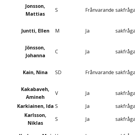
Jonsson,
S
Frånvarande
sakfråg
Mattias
Juntti, Ellen
M
Ja
sakfråg
Jönsson,
C
Ja
sakfråg
Johanna
Kain, Nina
SD
Frånvarande
sakfråg
Kakabaveh,
V
Ja
sakfråg
Amineh
Karkiainen, Ida
S
Ja
sakfråg
Karlsson,
S
Ja
sakfråg
Niklas