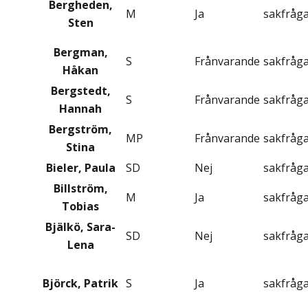
Bergheden,
M
Ja
sakfråg
Sten
Bergman,
S
Frånvarande
sakfråg
Håkan
Bergstedt,
S
Frånvarande
sakfråg
Hannah
Bergström,
MP
Frånvarande
sakfråg
Stina
Bieler, Paula
SD
Nej
sakfråg
Billström,
M
Ja
sakfråg
Tobias
Bjälkö, Sara-
SD
Nej
sakfråg
Lena
Björck, Patrik
S
Ja
sakfråg