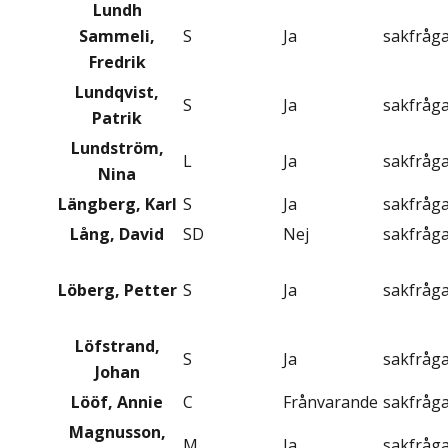
Lundh
Sammeli,
S
Ja
sakfråg
Fredrik
Lundqvist,
S
Ja
sakfråg
Patrik
Lundström,
L
Ja
sakfråg
Nina
Längberg, Karl
S
Ja
sakfråg
Lång, David
SD
Nej
sakfråg
Löberg, Petter
S
Ja
sakfråg
Löfstrand,
S
Ja
sakfråg
Johan
Lööf, Annie
C
Frånvarande
sakfråg
Magnusson,
M
Ja
sakfråg