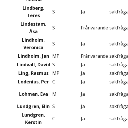
Lindberg,
S
Ja
sakfråg
Teres
Lindestam,
S
Frånvarande
sakfråg
Åsa
Lindholm,
S
Ja
sakfråg
Veronica
Lindholm, Jan
MP
Frånvarande
sakfråg
Lindvall, David
S
Ja
sakfråg
Ling, Rasmus
MP
Ja
sakfråg
Lodenius, Per
C
Ja
sakfråg
Lohman, Eva
M
Ja
sakfråg
Lundgren, Elin
S
Ja
sakfråg
Lundgren,
C
Ja
sakfråg
Kerstin