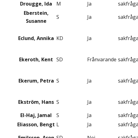
Drougge, Ida
M
Ja
sakfråg
Eberstein,
S
Ja
sakfråg
Susanne
Eclund, Annika
KD
Ja
sakfråg
Ekeroth, Kent
SD
Frånvarande
sakfråg
Ekerum, Petra
S
Ja
sakfråg
Ekström, Hans
S
Ja
sakfråg
El-Haj, Jamal
S
Ja
sakfråg
Eliasson, Bengt
L
Ja
sakfråg
Emilsson, Aron
SD
Nej
sakfråg