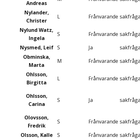
Andreas
Nylander,
L
Frånvarande
sakfråg
Christer
Nylund Watz,
S
Frånvarande
sakfråg
Ingela
Nysmed, Leif
S
Ja
sakfråg
Obminska,
M
Frånvarande
sakfråg
Marta
Ohlsson,
L
Frånvarande
sakfråg
Birgitta
Ohlsson,
S
Ja
sakfråg
Carina
Olovsson,
S
Frånvarande
sakfråg
Fredrik
Olsson, Kalle
S
Frånvarande
sakfråg