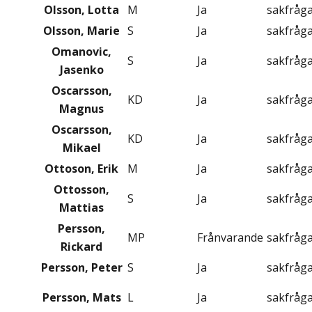
Olsson, Lotta
M
Ja
sakfråg
Olsson, Marie
S
Ja
sakfråg
Omanovic,
S
Ja
sakfråg
Jasenko
Oscarsson,
KD
Ja
sakfråg
Magnus
Oscarsson,
KD
Ja
sakfråg
Mikael
Ottoson, Erik
M
Ja
sakfråg
Ottosson,
S
Ja
sakfråg
Mattias
Persson,
MP
Frånvarande
sakfråg
Rickard
Persson, Peter
S
Ja
sakfråg
Persson, Mats
L
Ja
sakfråg