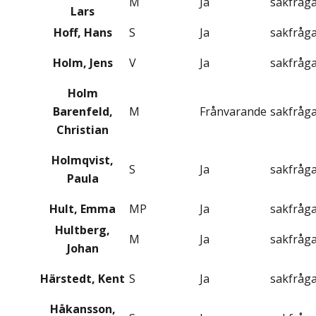
M
Ja
sakfråg
Lars
Hoff, Hans
S
Ja
sakfråg
Holm, Jens
V
Ja
sakfråg
Holm
Barenfeld,
M
Frånvarande
sakfråg
Christian
Holmqvist,
S
Ja
sakfråg
Paula
Hult, Emma
MP
Ja
sakfråg
Hultberg,
M
Ja
sakfråg
Johan
Härstedt, Kent
S
Ja
sakfråg
Håkansson,