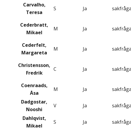
Carvalho,
S
Ja
sakfråg
Teresa
Cederbratt,
M
Ja
sakfråg
Mikael
Cederfelt,
M
Ja
sakfråg
Margareta
Christensson,
C
Ja
sakfråg
Fredrik
Coenraads,
M
Ja
sakfråg
Åsa
Dadgostar,
V
Ja
sakfråg
Nooshi
Dahlqvist,
S
Ja
sakfråg
Mikael