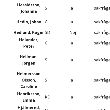
Haraldsson,
S
Ja
sakfråg
Johanna
Hedin, Johan
C
Ja
sakfråg
Hedlund, Roger
SD
Nej
sakfråg
Helander,
C
Ja
sakfråg
Peter
Hellman,
S
Ja
sakfråg
Jörgen
Helmersson
Olsson,
S
Ja
sakfråg
Caroline
Henriksson,
KD
Ja
sakfråg
Emma
Hjälmered,