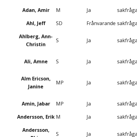
Adan, Amir
M
Ja
sakfråg
Ahl, Jeff
SD
Frånvarande
sakfråg
Ahlberg, Ann-
S
Ja
sakfråg
Christin
Ali, Amne
S
Ja
sakfråg
Alm Ericson,
MP
Ja
sakfråg
Janine
Amin, Jabar
MP
Ja
sakfråg
Andersson, Erik
M
Ja
sakfråg
Andersson,
S
Ja
sakfråg