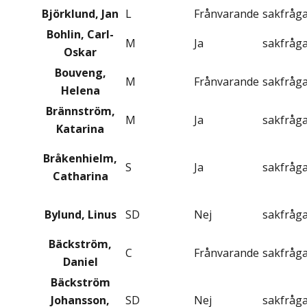
Björklund, Jan
L
Frånvarande
sakfråg
Bohlin, Carl-
M
Ja
sakfråg
Oskar
Bouveng,
M
Frånvarande
sakfråg
Helena
Brännström,
M
Ja
sakfråg
Katarina
Bråkenhielm,
S
Ja
sakfråg
Catharina
Bylund, Linus
SD
Nej
sakfråg
Bäckström,
C
Frånvarande
sakfråg
Daniel
Bäckström
Johansson,
SD
Nej
sakfråg