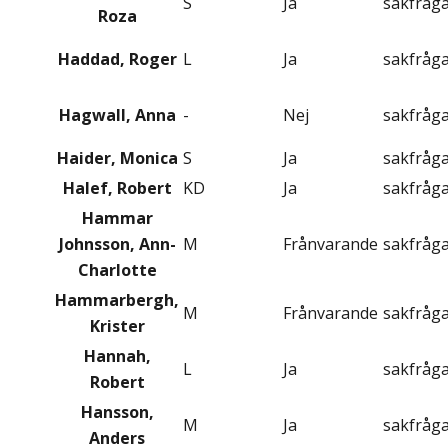
S
Ja
sakfråg
Roza
Haddad, Roger
L
Ja
sakfråg
Hagwall, Anna
-
Nej
sakfråg
Haider, Monica
S
Ja
sakfråg
Halef, Robert
KD
Ja
sakfråg
Hammar
Johnsson, Ann-
M
Frånvarande
sakfråg
Charlotte
Hammarbergh,
M
Frånvarande
sakfråg
Krister
Hannah,
L
Ja
sakfråg
Robert
Hansson,
M
Ja
sakfråg
Anders