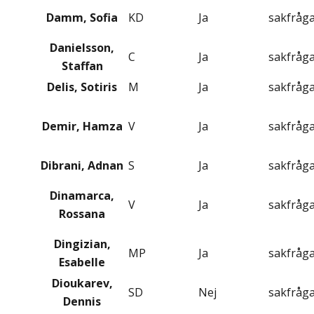
Damm, Sofia
KD
Ja
sakfråg
Danielsson,
C
Ja
sakfråg
Staffan
Delis, Sotiris
M
Ja
sakfråg
Demir, Hamza
V
Ja
sakfråg
Dibrani, Adnan
S
Ja
sakfråg
Dinamarca,
V
Ja
sakfråg
Rossana
Dingizian,
MP
Ja
sakfråg
Esabelle
Dioukarev,
SD
Nej
sakfråg
Dennis