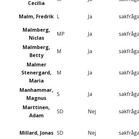
Cecilia
Malm, Fredrik
L
Ja
sakfråg
Malmberg,
MP
Ja
sakfråg
Niclas
Malmberg,
M
Ja
sakfråg
Betty
Malmer
Stenergard,
M
Ja
sakfråg
Maria
Manhammar,
S
Ja
sakfråg
Magnus
Marttinen,
SD
Nej
sakfråg
Adam
Millard, Jonas
SD
Nej
sakfråg