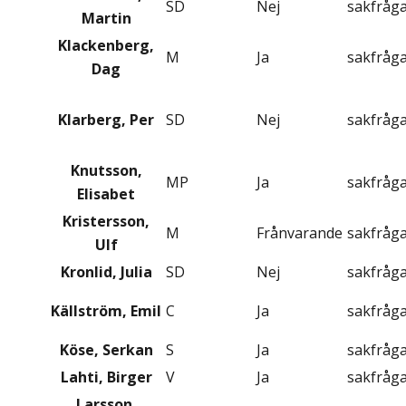
SD
Nej
sakfråg
Martin
Klackenberg,
M
Ja
sakfråg
Dag
Klarberg, Per
SD
Nej
sakfråg
Knutsson,
MP
Ja
sakfråg
Elisabet
Kristersson,
M
Frånvarande
sakfråg
Ulf
Kronlid, Julia
SD
Nej
sakfråg
Källström, Emil
C
Ja
sakfråg
Köse, Serkan
S
Ja
sakfråg
Lahti, Birger
V
Ja
sakfråg
Larsson,