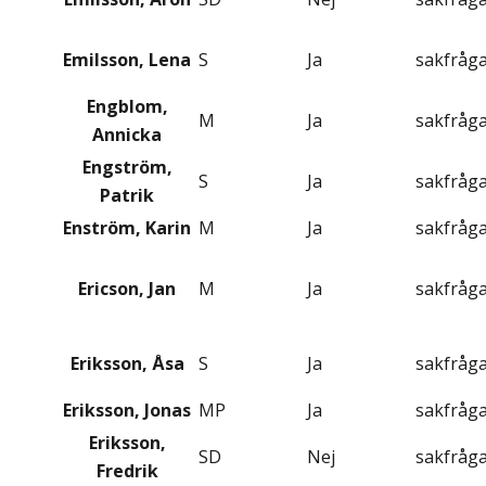
Emilsson, Lena
S
Ja
sakfråg
Engblom,
M
Ja
sakfråg
Annicka
Engström,
S
Ja
sakfråg
Patrik
Enström, Karin
M
Ja
sakfråg
Ericson, Jan
M
Ja
sakfråg
Eriksson, Åsa
S
Ja
sakfråg
Eriksson, Jonas
MP
Ja
sakfråg
Eriksson,
SD
Nej
sakfråg
Fredrik