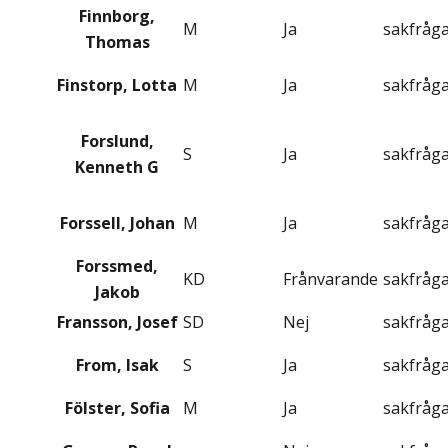
Finnborg,
M
Ja
sakfråg
Thomas
Finstorp, Lotta
M
Ja
sakfråg
Forslund,
S
Ja
sakfråg
Kenneth G
Forssell, Johan
M
Ja
sakfråg
Forssmed,
KD
Frånvarande
sakfråg
Jakob
Fransson, Josef
SD
Nej
sakfråg
From, Isak
S
Ja
sakfråg
Fölster, Sofia
M
Ja
sakfråg