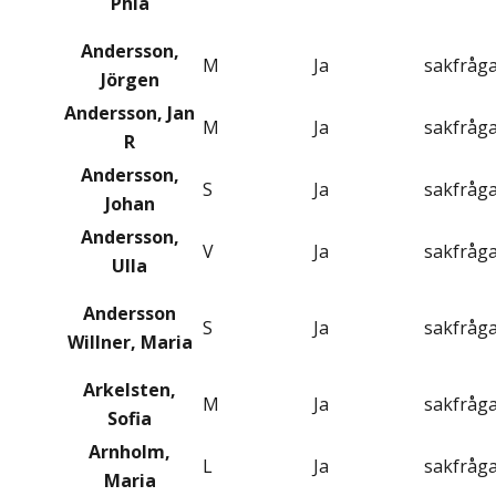
Phia
Andersson,
M
Ja
sakfråg
Jörgen
Andersson, Jan
M
Ja
sakfråg
R
Andersson,
S
Ja
sakfråg
Johan
Andersson,
V
Ja
sakfråg
Ulla
Andersson
S
Ja
sakfråg
Willner, Maria
Arkelsten,
M
Ja
sakfråg
Sofia
Arnholm,
L
Ja
sakfråg
Maria