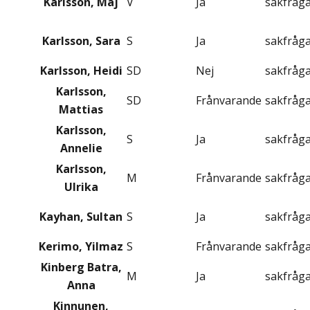
Karlsson, Maj
V
Ja
sakfråg
Karlsson, Sara
S
Ja
sakfråg
Karlsson, Heidi
SD
Nej
sakfråg
Karlsson,
SD
Frånvarande
sakfråg
Mattias
Karlsson,
S
Ja
sakfråg
Annelie
Karlsson,
M
Frånvarande
sakfråg
Ulrika
Kayhan, Sultan
S
Ja
sakfråg
Kerimo, Yilmaz
S
Frånvarande
sakfråg
Kinberg Batra,
M
Ja
sakfråg
Anna
Kinnunen,