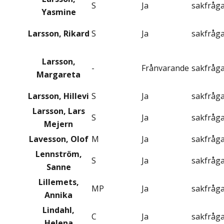
S
Ja
sakfråg
Yasmine
Larsson, Rikard
S
Ja
sakfråg
Larsson,
-
Frånvarande
sakfråg
Margareta
Larsson, Hillevi
S
Ja
sakfråg
Larsson, Lars
S
Ja
sakfråg
Mejern
Lavesson, Olof
M
Ja
sakfråg
Lennström,
S
Ja
sakfråg
Sanne
Lillemets,
MP
Ja
sakfråg
Annika
Lindahl,
C
Ja
sakfråg
Helena