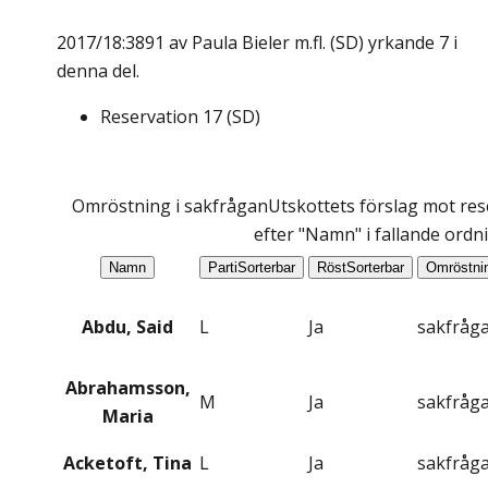
2017/18:3891 av Paula Bieler m.fl. (SD) yrkande 7 i
denna del.
Reservation
17
(
SD
)
Omröstning i sakfrågan
Utskottets förslag mot res
efter "Namn" i fallande ordn
Namn
Parti
Sorterbar
Röst
Sorterbar
Omröstni
Abdu, Said
L
Ja
sakfråg
Abrahamsson,
M
Ja
sakfråg
Maria
Acketoft, Tina
L
Ja
sakfråg