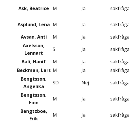
Ask, Beatrice
M
Ja
sakfråg
Asplund, Lena
M
Ja
sakfråg
Avsan, Anti
M
Ja
sakfråg
Axelsson,
S
Ja
sakfråg
Lennart
Bali, Hanif
M
Ja
sakfråg
Beckman, Lars
M
Ja
sakfråg
Bengtsson,
SD
Nej
sakfråg
Angelika
Bengtsson,
M
Ja
sakfråg
Finn
Bengtzboe,
M
Ja
sakfråg
Erik