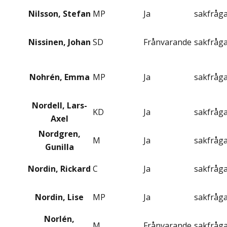
Nilsson, Stefan
MP
Ja
sakfråg
Nissinen, Johan
SD
Frånvarande
sakfråg
Nohrén, Emma
MP
Ja
sakfråg
Nordell, Lars-
KD
Ja
sakfråg
Axel
Nordgren,
M
Ja
sakfråg
Gunilla
Nordin, Rickard
C
Ja
sakfråg
Nordin, Lise
MP
Ja
sakfråg
Norlén,
M
Frånvarande
sakfråg