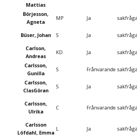
Mattias
Börjesson,
MP
Ja
sakfråg
Agneta
Büser, Johan
S
Ja
sakfråg
Carlson,
KD
Ja
sakfråg
Andreas
Carlsson,
S
Frånvarande
sakfråg
Gunilla
Carlsson,
S
Ja
sakfråg
ClasGöran
Carlsson,
C
Frånvarande
sakfråg
Ulrika
Carlsson
L
Ja
sakfråg
Löfdahl, Emma