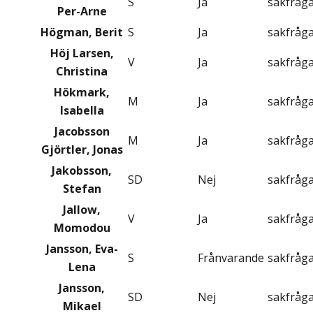
S
Ja
sakfråg
Per-Arne
Högman, Berit
S
Ja
sakfråg
Höj Larsen,
V
Ja
sakfråg
Christina
Hökmark,
M
Ja
sakfråg
Isabella
Jacobsson
M
Ja
sakfråg
Gjörtler, Jonas
Jakobsson,
SD
Nej
sakfråg
Stefan
Jallow,
V
Ja
sakfråg
Momodou
Jansson, Eva-
S
Frånvarande
sakfråg
Lena
Jansson,
SD
Nej
sakfråg
Mikael