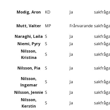
Modig, Aron
KD
Ja
sakfråg
Mutt, Valter
MP
Frånvarande
sakfråg
Naraghi, Laila
S
Ja
sakfråg
Niemi, Pyry
S
Ja
sakfråg
Nilsson,
S
Ja
sakfråg
Kristina
Nilsson, Pia
S
Ja
sakfråg
Nilsson,
S
Ja
sakfråg
Ingemar
Nilsson, Jennie
S
Ja
sakfråg
Nilsson,
S
Ja
sakfråg
Kerstin