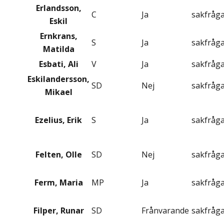
Erlandsson,
C
Ja
sakfråg
Eskil
Ernkrans,
S
Ja
sakfråg
Matilda
Esbati, Ali
V
Ja
sakfråg
Eskilandersson,
SD
Nej
sakfråg
Mikael
Ezelius, Erik
S
Ja
sakfråg
Felten, Olle
SD
Nej
sakfråg
Ferm, Maria
MP
Ja
sakfråg
Filper, Runar
SD
Frånvarande
sakfråg