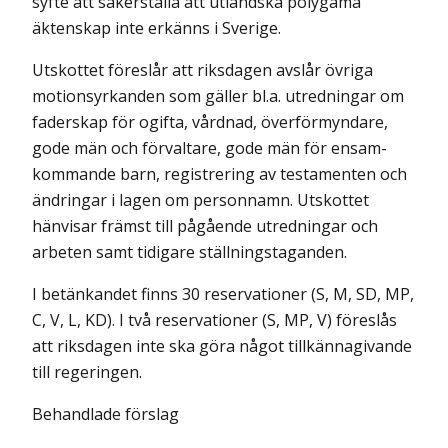
syfte att säkerställa att utländska polygama
äktenskap inte erkänns i Sverige.
Utskottet föreslår att riksdagen avslår övriga
motionsyrkanden som gäller bl.a. utredningar om
faderskap för ogifta, vårdnad, överför­myndare,
gode män och förvaltare, gode män för ensam­
kommande barn, registrering av testamenten och
ändringar i lagen om personnamn. Utskottet
hänvisar främst till pågående utredningar och
arbeten samt tidigare ställningstaganden.
I betänkandet finns 30 reservationer (S, M, SD, MP,
C, V, L, KD). I två reservationer (S, MP, V) föreslås
att riksdagen inte ska göra något tillkänna­givande
till regeringen.
Behandlade förslag