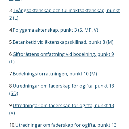
3.
Tvångsäktenskap och fullmaktsäktenskap, punkt
2 (L)
4.
Polygama äktenskap, punkt 3 (S, MP, V)
5.
Betänketid vid äktenskapsskillnad, punkt 8 (M)
6.
Giftorättens omfattning vid bodelning, punkt 9
(L)
7.
Bodelningsförrättningen, punkt 10 (M)
8.
Utredningar om faderskap för ogifta, punkt 13
(SD)
9.
Utredningar om faderskap för ogifta, punkt 13
(V)
10.
Utredningar om faderskap för ogifta, punkt 13