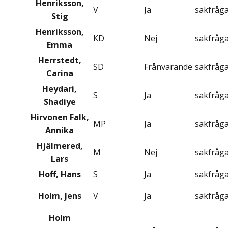
Henriksson,
V
Ja
sakfråg
Stig
Henriksson,
KD
Nej
sakfråg
Emma
Herrstedt,
SD
Frånvarande
sakfråg
Carina
Heydari,
S
Ja
sakfråg
Shadiye
Hirvonen Falk,
MP
Ja
sakfråg
Annika
Hjälmered,
M
Nej
sakfråg
Lars
Hoff, Hans
S
Ja
sakfråg
Holm, Jens
V
Ja
sakfråg
Holm