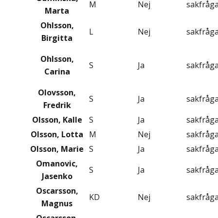
M
Nej
sakfråg
Marta
Ohlsson,
L
Nej
sakfråg
Birgitta
Ohlsson,
S
Ja
sakfråg
Carina
Olovsson,
S
Ja
sakfråg
Fredrik
Olsson, Kalle
S
Ja
sakfråg
Olsson, Lotta
M
Nej
sakfråg
Olsson, Marie
S
Ja
sakfråg
Omanovic,
S
Ja
sakfråg
Jasenko
Oscarsson,
KD
Nej
sakfråg
Magnus