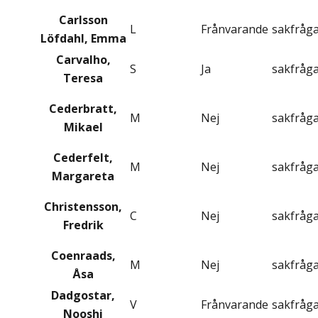
Carlsson
L
Frånvarande
sakfråg
Löfdahl, Emma
Carvalho,
S
Ja
sakfråg
Teresa
Cederbratt,
M
Nej
sakfråg
Mikael
Cederfelt,
M
Nej
sakfråg
Margareta
Christensson,
C
Nej
sakfråg
Fredrik
Coenraads,
M
Nej
sakfråg
Åsa
Dadgostar,
V
Frånvarande
sakfråg
Nooshi