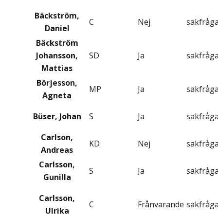
Bäckström,
C
Nej
sakfråg
Daniel
Bäckström
Johansson,
SD
Ja
sakfråg
Mattias
Börjesson,
MP
Ja
sakfråg
Agneta
Büser, Johan
S
Ja
sakfråg
Carlson,
KD
Nej
sakfråg
Andreas
Carlsson,
S
Ja
sakfråg
Gunilla
Carlsson,
C
Frånvarande
sakfråg
Ulrika