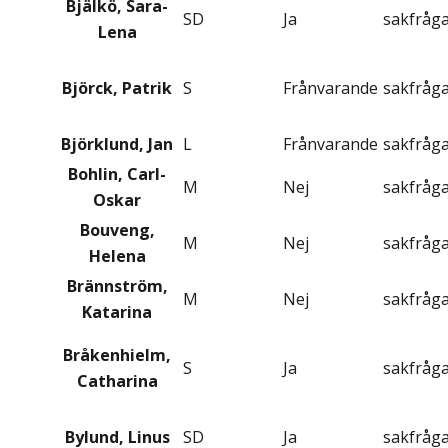
Bjälkö, Sara-
SD
Ja
sakfråg
Lena
Björck, Patrik
S
Frånvarande
sakfråg
Björklund, Jan
L
Frånvarande
sakfråg
Bohlin, Carl-
M
Nej
sakfråg
Oskar
Bouveng,
M
Nej
sakfråg
Helena
Brännström,
M
Nej
sakfråg
Katarina
Bråkenhielm,
S
Ja
sakfråg
Catharina
Bylund, Linus
SD
Ja
sakfråg