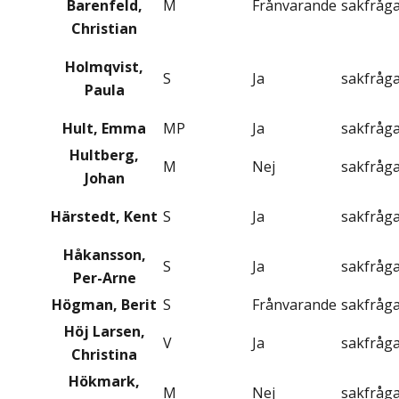
Barenfeld,
M
Frånvarande
sakfråg
Christian
Holmqvist,
S
Ja
sakfråg
Paula
Hult, Emma
MP
Ja
sakfråg
Hultberg,
M
Nej
sakfråg
Johan
Härstedt, Kent
S
Ja
sakfråg
Håkansson,
S
Ja
sakfråg
Per-Arne
Högman, Berit
S
Frånvarande
sakfråg
Höj Larsen,
V
Ja
sakfråg
Christina
Hökmark,
M
Nej
sakfråg