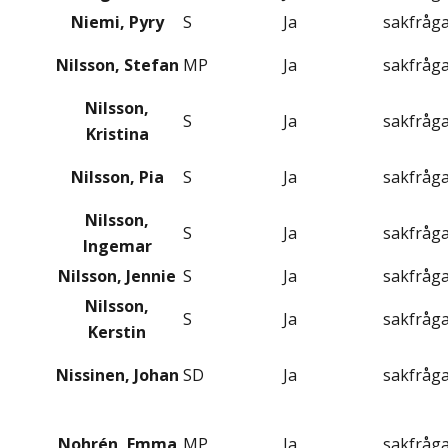
Niemi, Pyry
S
Ja
sakfråg
Nilsson, Stefan
MP
Ja
sakfråg
Nilsson,
S
Ja
sakfråg
Kristina
Nilsson, Pia
S
Ja
sakfråg
Nilsson,
S
Ja
sakfråg
Ingemar
Nilsson, Jennie
S
Ja
sakfråg
Nilsson,
S
Ja
sakfråg
Kerstin
Nissinen, Johan
SD
Ja
sakfråg
Nohrén, Emma
MP
Ja
sakfråg