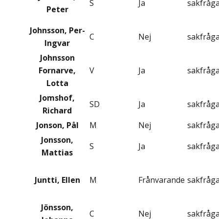
S
Ja
sakfråg
Peter
Johnsson, Per-
C
Nej
sakfråg
Ingvar
Johnsson
Fornarve,
V
Ja
sakfråg
Lotta
Jomshof,
SD
Ja
sakfråg
Richard
Jonson, Pål
M
Nej
sakfråg
Jonsson,
S
Ja
sakfråg
Mattias
Juntti, Ellen
M
Frånvarande
sakfråg
Jönsson,
C
Nej
sakfråg