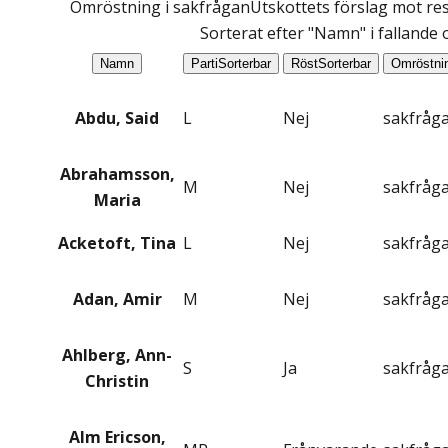
Omröstning i sakfrågan
Utskottets förslag mot res
Sorterat efter "Namn" i fallande
Namn
Parti
Sorterbar
Röst
Sorterbar
Omröstni
Abdu, Said
L
Nej
sakfråg
Abrahamsson,
M
Nej
sakfråg
Maria
Acketoft, Tina
L
Nej
sakfråg
Adan, Amir
M
Nej
sakfråg
Ahlberg, Ann-
S
Ja
sakfråg
Christin
Alm Ericson,