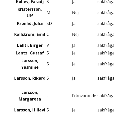
Koliev, Faradj
S
Ja
sakfråg
Kristersson,
M
Nej
sakfråg
Ulf
Kronlid, Julia
SD
Ja
sakfråg
Källström, Emil
C
Nej
sakfråg
Lahti, Birger
V
Ja
sakfråg
Lantz, Gustaf
S
Ja
sakfråg
Larsson,
S
Ja
sakfråg
Yasmine
Larsson, Rikard
S
Ja
sakfråg
Larsson,
-
Frånvarande
sakfråg
Margareta
Larsson, Hillevi
S
Ja
sakfråg