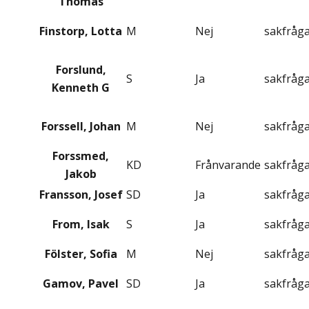
Thomas
Finstorp, Lotta
M
Nej
sakfråg
Forslund,
S
Ja
sakfråg
Kenneth G
Forssell, Johan
M
Nej
sakfråg
Forssmed,
KD
Frånvarande
sakfråg
Jakob
Fransson, Josef
SD
Ja
sakfråg
From, Isak
S
Ja
sakfråg
Fölster, Sofia
M
Nej
sakfråg
Gamov, Pavel
SD
Ja
sakfråg