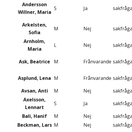
Andersson
S
Ja
sakfråg
Willner, Maria
Arkelsten,
M
Nej
sakfråg
Sofia
Arnholm,
L
Nej
sakfråg
Maria
Ask, Beatrice
M
Frånvarande
sakfråg
Asplund, Lena
M
Frånvarande
sakfråg
Avsan, Anti
M
Nej
sakfråg
Axelsson,
S
Ja
sakfråg
Lennart
Bali, Hanif
M
Nej
sakfråg
Beckman, Lars
M
Nej
sakfråg