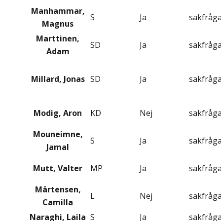
Manhammar,
S
Ja
sakfråg
Magnus
Marttinen,
SD
Ja
sakfråg
Adam
Millard, Jonas
SD
Ja
sakfråg
Modig, Aron
KD
Nej
sakfråg
Mouneimne,
S
Ja
sakfråg
Jamal
Mutt, Valter
MP
Ja
sakfråg
Mårtensen,
L
Nej
sakfråg
Camilla
Naraghi, Laila
S
Ja
sakfråg