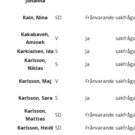
Johanna
Kain, Nina
SD
Frånvarande
sakfråg
Kakabaveh,
V
Ja
sakfråg
Amineh
Karkiainen, Ida
S
Ja
sakfråg
Karlsson,
S
Ja
sakfråg
Niklas
Karlsson, Maj
V
Frånvarande
sakfråg
Karlsson, Sara
S
Ja
sakfråg
Karlsson,
SD
Frånvarande
sakfråg
Mattias
Karlsson, Heidi
SD
Frånvarande
sakfråg