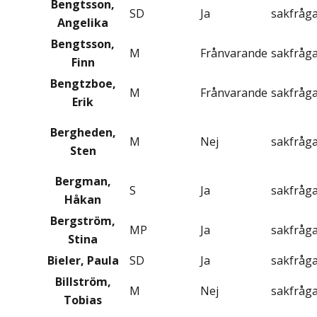
Bengtsson,
SD
Ja
sakfråg
Angelika
Bengtsson,
M
Frånvarande
sakfråg
Finn
Bengtzboe,
M
Frånvarande
sakfråg
Erik
Bergheden,
M
Nej
sakfråg
Sten
Bergman,
S
Ja
sakfråg
Håkan
Bergström,
MP
Ja
sakfråg
Stina
Bieler, Paula
SD
Ja
sakfråg
Billström,
M
Nej
sakfråg
Tobias