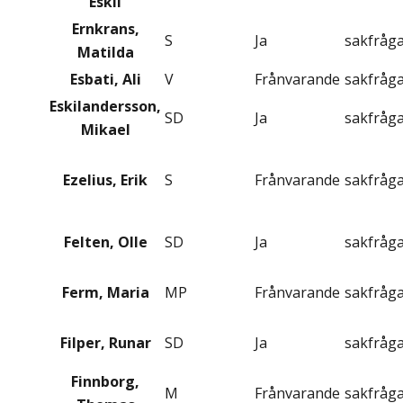
Eskil
Ernkrans,
S
Ja
sakfråg
Matilda
Esbati, Ali
V
Frånvarande
sakfråg
Eskilandersson,
SD
Ja
sakfråg
Mikael
Ezelius, Erik
S
Frånvarande
sakfråg
Felten, Olle
SD
Ja
sakfråg
Ferm, Maria
MP
Frånvarande
sakfråg
Filper, Runar
SD
Ja
sakfråg
Finnborg,
M
Frånvarande
sakfråg