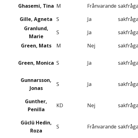
Ghasemi, Tina
M
Frånvarande
sakfråg
Gille, Agneta
S
Ja
sakfråg
Granlund,
S
Ja
sakfråg
Marie
Green, Mats
M
Nej
sakfråg
Green, Monica
S
Ja
sakfråg
Gunnarsson,
S
Ja
sakfråg
Jonas
Gunther,
KD
Nej
sakfråg
Penilla
Güclü Hedin,
S
Frånvarande
sakfråg
Roza