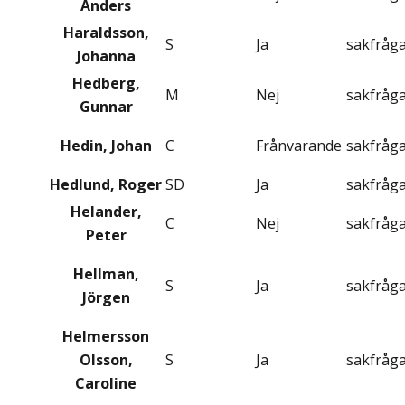
Anders
Haraldsson,
S
Ja
sakfråg
Johanna
Hedberg,
M
Nej
sakfråg
Gunnar
Hedin, Johan
C
Frånvarande
sakfråg
Hedlund, Roger
SD
Ja
sakfråg
Helander,
C
Nej
sakfråg
Peter
Hellman,
S
Ja
sakfråg
Jörgen
Helmersson
Olsson,
S
Ja
sakfråg
Caroline