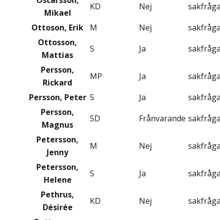
Oscarsson,
KD
Nej
sakfråg
Mikael
Ottoson, Erik
M
Nej
sakfråg
Ottosson,
S
Ja
sakfråg
Mattias
Persson,
MP
Ja
sakfråg
Rickard
Persson, Peter
S
Ja
sakfråg
Persson,
SD
Frånvarande
sakfråg
Magnus
Petersson,
M
Nej
sakfråg
Jenny
Petersson,
S
Ja
sakfråg
Helene
Pethrus,
KD
Nej
sakfråg
Désirée