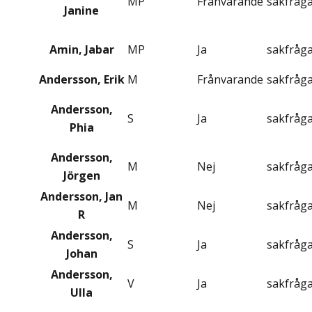
MP
Frånvarande
sakfråg
Janine
Amin, Jabar
MP
Ja
sakfråg
Andersson, Erik
M
Frånvarande
sakfråg
Andersson,
S
Ja
sakfråg
Phia
Andersson,
M
Nej
sakfråg
Jörgen
Andersson, Jan
M
Nej
sakfråg
R
Andersson,
S
Ja
sakfråg
Johan
Andersson,
V
Ja
sakfråg
Ulla