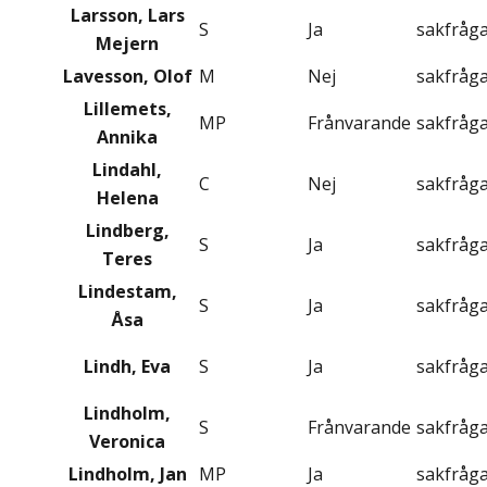
Larsson, Lars
S
Ja
sakfråg
Mejern
Lavesson, Olof
M
Nej
sakfråg
Lillemets,
MP
Frånvarande
sakfråg
Annika
Lindahl,
C
Nej
sakfråg
Helena
Lindberg,
S
Ja
sakfråg
Teres
Lindestam,
S
Ja
sakfråg
Åsa
Lindh, Eva
S
Ja
sakfråg
Lindholm,
S
Frånvarande
sakfråg
Veronica
Lindholm, Jan
MP
Ja
sakfråg