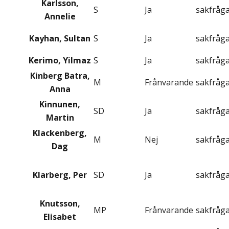
Karlsson,
S
Ja
sakfråg
Annelie
Kayhan, Sultan
S
Ja
sakfråg
Kerimo, Yilmaz
S
Ja
sakfråg
Kinberg Batra,
M
Frånvarande
sakfråg
Anna
Kinnunen,
SD
Ja
sakfråg
Martin
Klackenberg,
M
Nej
sakfråg
Dag
Klarberg, Per
SD
Ja
sakfråg
Knutsson,
MP
Frånvarande
sakfråg
Elisabet