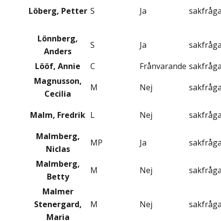
Löberg, Petter
S
Ja
sakfråg
Lönnberg,
S
Ja
sakfråg
Anders
Lööf, Annie
C
Frånvarande
sakfråg
Magnusson,
M
Nej
sakfråg
Cecilia
Malm, Fredrik
L
Nej
sakfråg
Malmberg,
MP
Ja
sakfråg
Niclas
Malmberg,
M
Nej
sakfråg
Betty
Malmer
Stenergard,
M
Nej
sakfråg
Maria