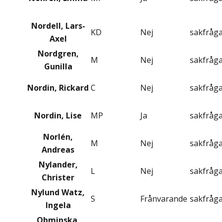
Nordell, Lars-
KD
Nej
sakfråg
Axel
Nordgren,
M
Nej
sakfråg
Gunilla
Nordin, Rickard
C
Nej
sakfråg
Nordin, Lise
MP
Ja
sakfråg
Norlén,
M
Nej
sakfråg
Andreas
Nylander,
L
Nej
sakfråg
Christer
Nylund Watz,
S
Frånvarande
sakfråg
Ingela
Obminska,