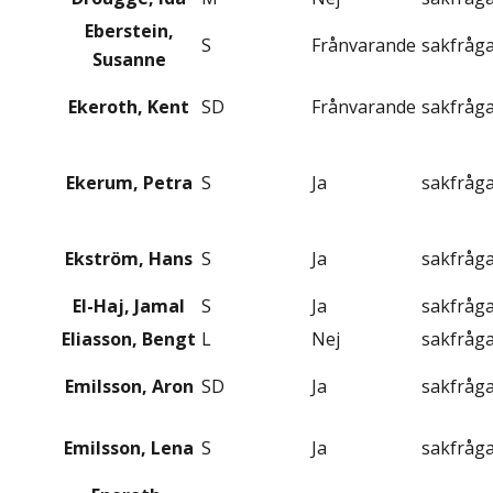
Eberstein,
S
Frånvarande
sakfråg
Susanne
Ekeroth, Kent
SD
Frånvarande
sakfråg
Ekerum, Petra
S
Ja
sakfråg
Ekström, Hans
S
Ja
sakfråg
El-Haj, Jamal
S
Ja
sakfråg
Eliasson, Bengt
L
Nej
sakfråg
Emilsson, Aron
SD
Ja
sakfråg
Emilsson, Lena
S
Ja
sakfråg