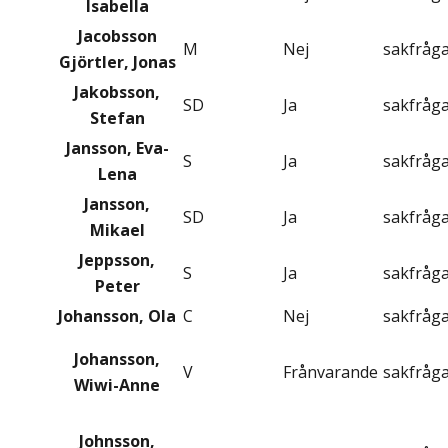
Isabella
Jacobsson
M
Nej
sakfråg
Gjörtler, Jonas
Jakobsson,
SD
Ja
sakfråg
Stefan
Jansson, Eva-
S
Ja
sakfråg
Lena
Jansson,
SD
Ja
sakfråg
Mikael
Jeppsson,
S
Ja
sakfråg
Peter
Johansson, Ola
C
Nej
sakfråg
Johansson,
V
Frånvarande
sakfråg
Wiwi-Anne
Johnsson,