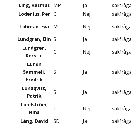
Ling, Rasmus
MP
Ja
sakfråg
Lodenius, Per
C
Nej
sakfråg
Lohman, Eva
M
Nej
sakfråg
Lundgren, Elin
S
Ja
sakfråg
Lundgren,
C
Nej
sakfråg
Kerstin
Lundh
Sammeli,
S
Ja
sakfråg
Fredrik
Lundqvist,
S
Ja
sakfråg
Patrik
Lundström,
L
Nej
sakfråg
Nina
Lång, David
SD
Ja
sakfråg