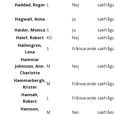
Haddad, Roger
L
Nej
sakfråg
Hagwall, Anna
-
Ja
sakfråg
Haider, Monica
S
Ja
sakfråg
Halef, Robert
KD
Nej
sakfråg
Hallengren,
S
Frånvarande
sakfråg
Lena
Hammar
Johnsson, Ann-
M
Nej
sakfråg
Charlotte
Hammarbergh,
M
Frånvarande
sakfråg
Krister
Hannah,
L
Frånvarande
sakfråg
Robert
Hansson,
M
Nej
sakfråg