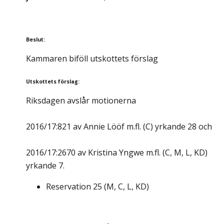
Beslut
:
Kammaren biföll utskottets förslag
Utskottets förslag
:
Riksdagen avslår motionerna
2016/17:821 av Annie Lööf m.fl. (C) yrkande 28 och
2016/17:2670 av Kristina Yngwe m.fl. (C, M, L, KD)
yrkande 7.
Reservation
25
(
M, C, L, KD
)