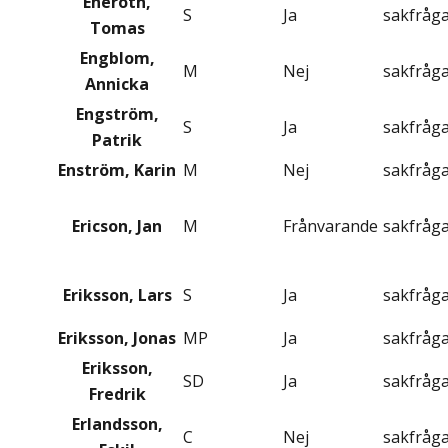
Eneroth,
S
Ja
sakfråg
Tomas
Engblom,
M
Nej
sakfråg
Annicka
Engström,
S
Ja
sakfråg
Patrik
Enström, Karin
M
Nej
sakfråg
Ericson, Jan
M
Frånvarande
sakfråg
Eriksson, Lars
S
Ja
sakfråg
Eriksson, Jonas
MP
Ja
sakfråg
Eriksson,
SD
Ja
sakfråg
Fredrik
Erlandsson,
C
Nej
sakfråg