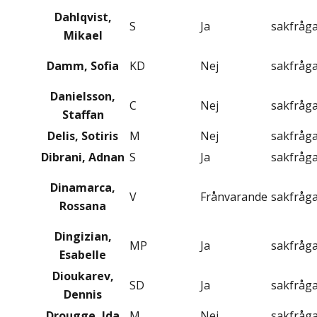
Dahlqvist,
S
Ja
sakfråg
Mikael
Damm, Sofia
KD
Nej
sakfråg
Danielsson,
C
Nej
sakfråg
Staffan
Delis, Sotiris
M
Nej
sakfråg
Dibrani, Adnan
S
Ja
sakfråg
Dinamarca,
V
Frånvarande
sakfråg
Rossana
Dingizian,
MP
Ja
sakfråg
Esabelle
Dioukarev,
SD
Ja
sakfråg
Dennis
Drougge, Ida
M
Nej
sakfråg