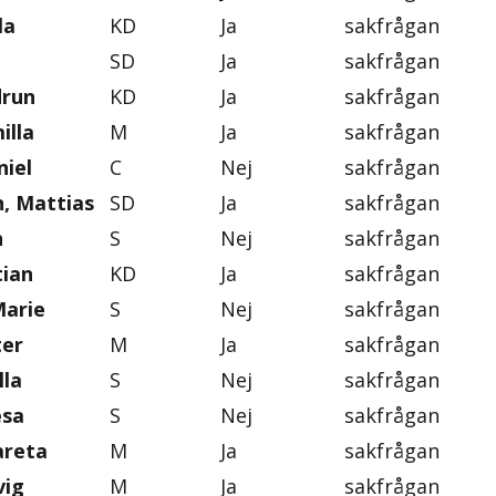
la
KD
Ja
sakfrågan
SD
Ja
sakfrågan
drun
KD
Ja
sakfrågan
illa
M
Ja
sakfrågan
iel
C
Nej
sakfrågan
, Mattias
SD
Ja
sakfrågan
n
S
Nej
sakfrågan
tian
KD
Ja
sakfrågan
Marie
S
Nej
sakfrågan
ter
M
Ja
sakfrågan
lla
S
Nej
sakfrågan
esa
S
Nej
sakfrågan
areta
M
Ja
sakfrågan
vig
M
Ja
sakfrågan