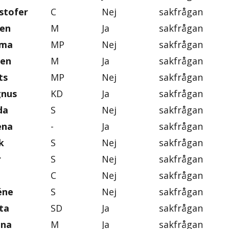
stofer
C
Nej
sakfrågan
ten
M
Ja
sakfrågan
mma
MP
Nej
sakfrågan
gen
M
Ja
sakfrågan
ts
MP
Nej
sakfrågan
gnus
KD
Ja
sakfrågan
da
S
Nej
sakfrågan
ena
-
Ja
sakfrågan
k
S
Nej
sakfrågan
r
S
Nej
sakfrågan
C
Nej
sakfrågan
éne
S
Nej
sakfrågan
ta
SD
Ja
sakfrågan
ena
M
Ja
sakfrågan