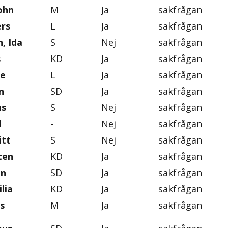
ohn
M
Ja
sakfrågan
rs
L
Ja
sakfrågan
, Ida
S
Nej
sakfrågan
s
KD
Ja
sakfrågan
se
L
Ja
sakfrågan
n
SD
Ja
sakfrågan
ns
S
Nej
sakfrågan
l
-
Nej
sakfrågan
itt
S
Nej
sakfrågan
ten
KD
Ja
sakfrågan
on
SD
Ja
sakfrågan
lia
KD
Ja
sakfrågan
s
M
Ja
sakfrågan