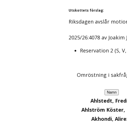
Utskottets förslag
:
Riksdagen avslår motio
2025/26:4078 av Joakim J
Reservation
2
(
S, V
Omröstning i sakfr
Namn
Ahlstedt, Fred
Ahlström Köster
Akhondi, Alire