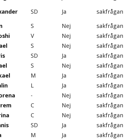
exander
SD
Ja
sakfrågan
n
S
Nej
sakfrågan
oshi
V
Nej
sakfrågan
ael
S
Nej
sakfrågan
is
SD
Ja
sakfrågan
ael
S
Nej
sakfrågan
kael
M
Ja
sakfrågan
lin
L
Ja
sakfrågan
orena
-
Nej
sakfrågan
rrem
C
Nej
sakfrågan
rina
C
Nej
sakfrågan
nis
SD
Ja
sakfrågan
a
M
Ja
sakfrågan