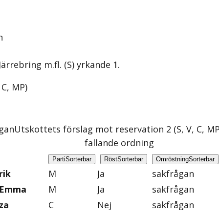
n
ärrebring m.fl. (S) yrkande 1.
, C, MP
)
ågan
Utskottets förslag mot reservation 2 (S, V, C, MP
fallande ordning
Parti
Sorterbar
Röst
Sorterbar
Omröstning
Sorterbar
rik
M
Ja
sakfrågan
, Emma
M
Ja
sakfrågan
za
C
Nej
sakfrågan