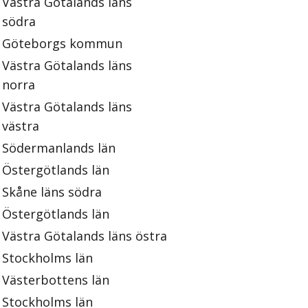
Västra Götalands läns
södra
Göteborgs kommun
Västra Götalands läns
norra
Västra Götalands läns
västra
Södermanlands län
Östergötlands län
Skåne läns södra
Östergötlands län
Västra Götalands läns östra
Stockholms län
Västerbottens län
Stockholms län