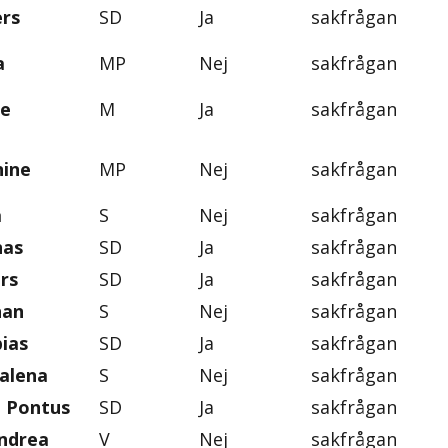
ers
SD
Ja
sakfrågan
a
MP
Nej
sakfrågan
ie
M
Ja
sakfrågan
nine
MP
Nej
sakfrågan
a
S
Nej
sakfrågan
nas
SD
Ja
sakfrågan
rs
SD
Ja
sakfrågan
han
S
Nej
sakfrågan
ias
SD
Ja
sakfrågan
alena
S
Nej
sakfrågan
, Pontus
SD
Ja
sakfrågan
ndrea
V
Nej
sakfrågan