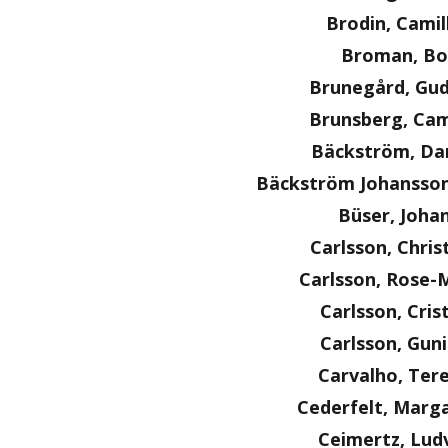
Brodin, Camil
Broman, Bo
Brunegård, Gu
Brunsberg, Cam
Bäckström, Dan
Bäckström Johansson
Büser, Joha
Carlsson, Chris
Carlsson, Rose-
Carlsson, Cris
Carlsson, Guni
Carvalho, Ter
Cederfelt, Marg
Ceimertz, Lud