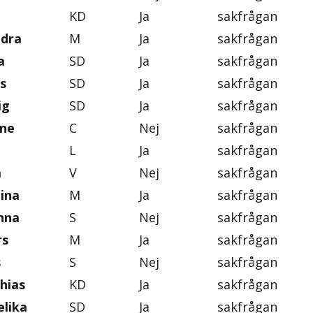
KD
Ja
sakfrågan
ndra
M
Ja
sakfrågan
a
SD
Ja
sakfrågan
s
SD
Ja
sakfrågan
ig
SD
Ja
sakfrågan
ine
C
Nej
sakfrågan
L
Ja
sakfrågan
a
V
Nej
sakfrågan
tina
M
Ja
sakfrågan
nna
S
Nej
sakfrågan
rs
M
Ja
sakfrågan
s
S
Nej
sakfrågan
hias
KD
Ja
sakfrågan
lika
SD
Ja
sakfrågan