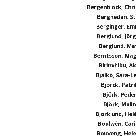
Bergenblock, Chri
Bergheden, S
Berginger, E
Berglund, Jör
Berglund, Ma
Berntsson, Ma
Birinxhiku, Ai
Bjälkö, Sara-L
Björck, Patri
Björk, Pede
Björk, Malin
Björklund, Hel
Boulwén, Cari
Bouveng, Hel