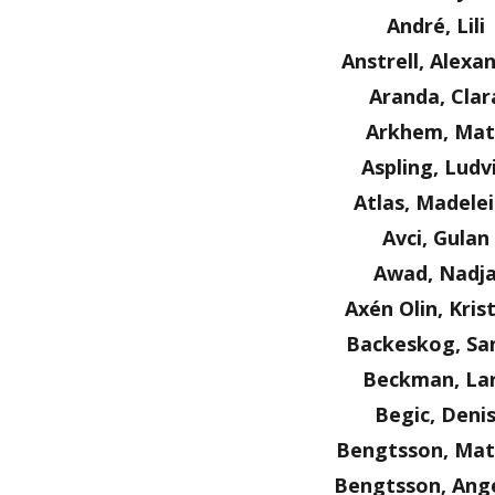
André, Lili
Anstrell, Alexa
Aranda, Clar
Arkhem, Mat
Aspling, Ludv
Atlas, Madele
Avci, Gulan
Awad, Nadj
Axén Olin, Kris
Backeskog, Sa
Beckman, La
Begic, Deni
Bengtsson, Mat
Bengtsson, Ange