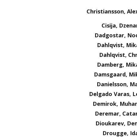
Christiansson, Al
Cisija, Dzena
Dadgostar, No
Dahlqvist, Mik
Dahlqvist, Chr
Damberg, Mik
Damsgaard, Mi
Danielsson, Ma
Delgado Varas, L
Demirok, Muha
Deremar, Cata
Dioukarev, Den
Drougge, Id