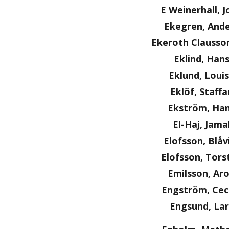
E Weinerhall, J
Ekegren, Ande
Ekeroth Clausson
Eklind, Han
Eklund, Loui
Eklöf, Staffa
Ekström, Ha
El-Haj, Jama
Elofsson, Blåv
Elofsson, Tors
Emilsson, Ar
Engström, Ceci
Engsund, Lar