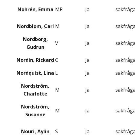
Nohrén, Emma
MP
Ja
sakfråg
Nordblom, Carl
M
Ja
sakfråg
Nordborg,
V
Ja
sakfråg
Gudrun
Nordin, Rickard
C
Ja
sakfråg
Nordquist, Lina
L
Ja
sakfråg
Nordström,
M
Ja
sakfråg
Charlotte
Nordström,
M
Ja
sakfråg
Susanne
Nouri, Aylin
S
Ja
sakfråg