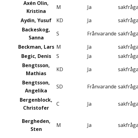
Axén Olin,
M
Ja
sakfråg
Kristina
Aydin, Yusuf
KD
Ja
sakfråg
Backeskog,
S
Frånvarande
sakfråg
Sanna
Beckman, Lars
M
Ja
sakfråg
Begic, Denis
S
Ja
sakfråg
Bengtsson,
KD
Ja
sakfråg
Mathias
Bengtsson,
SD
Frånvarande
sakfråg
Angelika
Bergenblock,
C
Ja
sakfråg
Christofer
Bergheden,
M
Ja
sakfråg
Sten