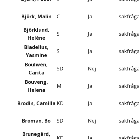
Björk, Malin
C
Ja
sakfråg
Björklund,
S
Ja
sakfråg
Heléne
Bladelius,
S
Ja
sakfråg
Yasmine
Boulwén,
SD
Nej
sakfråg
Carita
Bouveng,
M
Ja
sakfråg
Helena
Brodin, Camilla
KD
Ja
sakfråg
Broman, Bo
SD
Nej
sakfråg
Brunegård,
KD
Ja
sakfråg