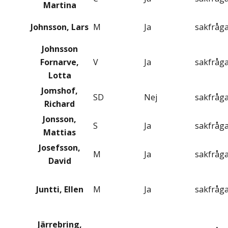
Martina
Johnsson, Lars
M
Ja
sakfråg
Johnsson
Fornarve,
V
Ja
sakfråg
Lotta
Jomshof,
SD
Nej
sakfråg
Richard
Jonsson,
S
Ja
sakfråg
Mattias
Josefsson,
M
Ja
sakfråg
David
Juntti, Ellen
M
Ja
sakfråg
Järrebring,