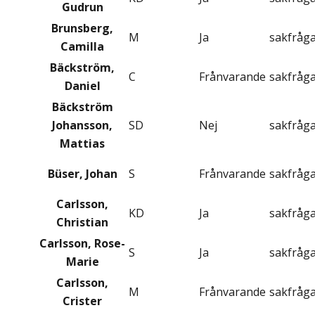
Gudrun
Brunsberg,
M
Ja
sakfråg
Camilla
Bäckström,
C
Frånvarande
sakfråg
Daniel
Bäckström
Johansson,
SD
Nej
sakfråg
Mattias
Büser, Johan
S
Frånvarande
sakfråg
Carlsson,
KD
Ja
sakfråg
Christian
Carlsson, Rose-
S
Ja
sakfråg
Marie
Carlsson,
M
Frånvarande
sakfråg
Crister