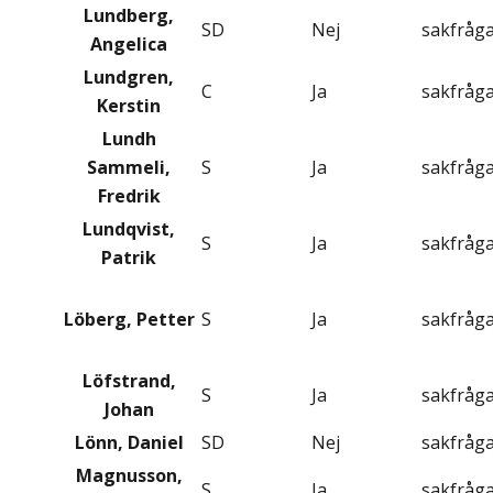
Lundberg,
SD
Nej
sakfråg
Angelica
Lundgren,
C
Ja
sakfråg
Kerstin
Lundh
Sammeli,
S
Ja
sakfråg
Fredrik
Lundqvist,
S
Ja
sakfråg
Patrik
Löberg, Petter
S
Ja
sakfråg
Löfstrand,
S
Ja
sakfråg
Johan
Lönn, Daniel
SD
Nej
sakfråg
Magnusson,
S
Ja
sakfråg