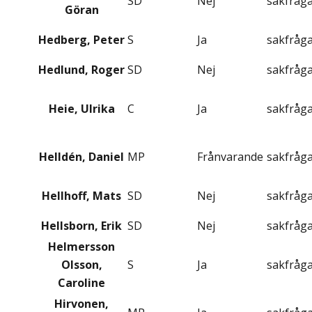
SD
Nej
sakfråg
Göran
Hedberg, Peter
S
Ja
sakfråg
Hedlund, Roger
SD
Nej
sakfråg
Heie, Ulrika
C
Ja
sakfråg
Helldén, Daniel
MP
Frånvarande
sakfråg
Hellhoff, Mats
SD
Nej
sakfråg
Hellsborn, Erik
SD
Nej
sakfråg
Helmersson
Olsson,
S
Ja
sakfråg
Caroline
Hirvonen,