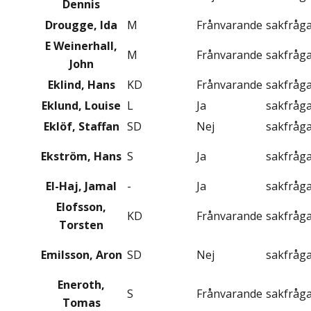
Dennis
Drougge, Ida
M
Frånvarande
sakfråg
E Weinerhall,
M
Frånvarande
sakfråg
John
Eklind, Hans
KD
Frånvarande
sakfråg
Eklund, Louise
L
Ja
sakfråg
Eklöf, Staffan
SD
Nej
sakfråg
Ekström, Hans
S
Ja
sakfråg
El-Haj, Jamal
-
Ja
sakfråg
Elofsson,
KD
Frånvarande
sakfråg
Torsten
Emilsson, Aron
SD
Nej
sakfråg
Eneroth,
S
Frånvarande
sakfråg
Tomas