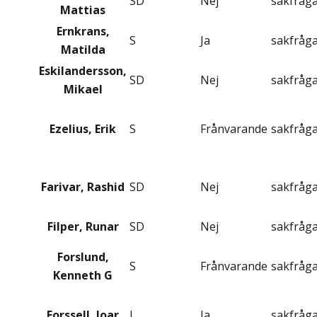
SD
Nej
sakfråg
Mattias
Ernkrans,
S
Ja
sakfråg
Matilda
Eskilandersson,
SD
Nej
sakfråg
Mikael
Ezelius, Erik
S
Frånvarande
sakfråg
Farivar, Rashid
SD
Nej
sakfråg
Filper, Runar
SD
Nej
sakfråg
Forslund,
S
Frånvarande
sakfråg
Kenneth G
Forssell, Joar
L
Ja
sakfråg