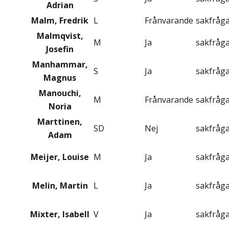
Adrian
Malm, Fredrik
L
Frånvarande
sakfråg
Malmqvist,
M
Ja
sakfråg
Josefin
Manhammar,
S
Ja
sakfråg
Magnus
Manouchi,
M
Frånvarande
sakfråg
Noria
Marttinen,
SD
Nej
sakfråg
Adam
Meijer, Louise
M
Ja
sakfråg
Melin, Martin
L
Ja
sakfråg
Mixter, Isabell
V
Ja
sakfråg