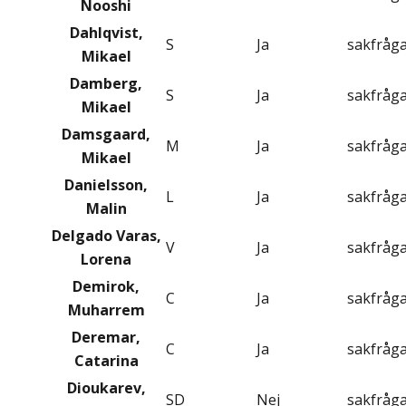
Nooshi
Dahlqvist,
S
Ja
sakfråg
Mikael
Damberg,
S
Ja
sakfråg
Mikael
Damsgaard,
M
Ja
sakfråg
Mikael
Danielsson,
L
Ja
sakfråg
Malin
Delgado Varas,
V
Ja
sakfråg
Lorena
Demirok,
C
Ja
sakfråg
Muharrem
Deremar,
C
Ja
sakfråg
Catarina
Dioukarev,
SD
Nej
sakfråg