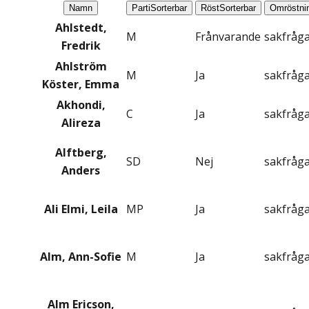
Namn
Parti
Sorterbar
Röst
Sorterbar
Omröstni
Ahlstedt,
M
Frånvarande
sakfråg
Fredrik
Ahlström
M
Ja
sakfråg
Köster, Emma
Akhondi,
C
Ja
sakfråg
Alireza
Alftberg,
SD
Nej
sakfråg
Anders
Ali Elmi, Leila
MP
Ja
sakfråg
Alm, Ann-Sofie
M
Ja
sakfråg
Alm Ericson,