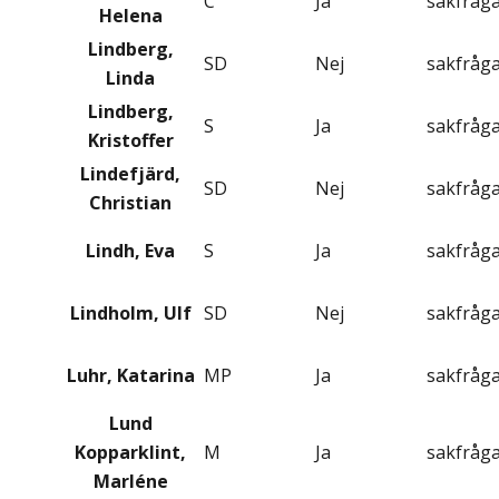
C
Ja
sakfråg
Helena
Lindberg,
SD
Nej
sakfråg
Linda
Lindberg,
S
Ja
sakfråg
Kristoffer
Lindefjärd,
SD
Nej
sakfråg
Christian
Lindh, Eva
S
Ja
sakfråg
Lindholm, Ulf
SD
Nej
sakfråg
Luhr, Katarina
MP
Ja
sakfråg
Lund
Kopparklint,
M
Ja
sakfråg
Marléne