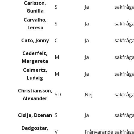
Carlsson,
S
Ja
sakfråg
Gunilla
Carvalho,
S
Ja
sakfråg
Teresa
Cato, Jonny
C
Ja
sakfråg
Cederfelt,
M
Ja
sakfråg
Margareta
Ceimertz,
M
Ja
sakfråg
Ludvig
Christiansson,
SD
Nej
sakfråg
Alexander
Cisija, Dzenan
S
Ja
sakfråg
Dadgostar,
V
Frånvarande
sakfråg