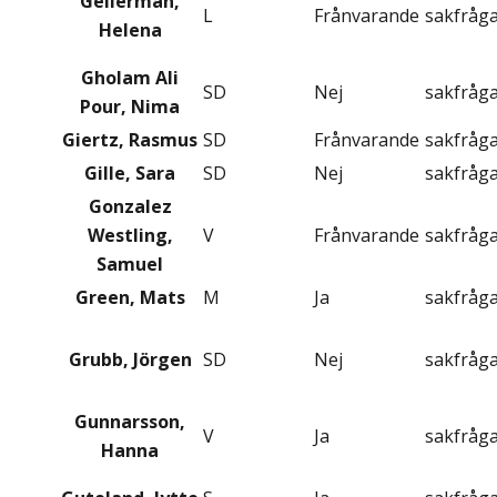
Gellerman,
L
Frånvarande
sakfråg
Helena
Gholam Ali
SD
Nej
sakfråg
Pour, Nima
Giertz, Rasmus
SD
Frånvarande
sakfråg
Gille, Sara
SD
Nej
sakfråg
Gonzalez
Westling,
V
Frånvarande
sakfråg
Samuel
Green, Mats
M
Ja
sakfråg
Grubb, Jörgen
SD
Nej
sakfråg
Gunnarsson,
V
Ja
sakfråg
Hanna