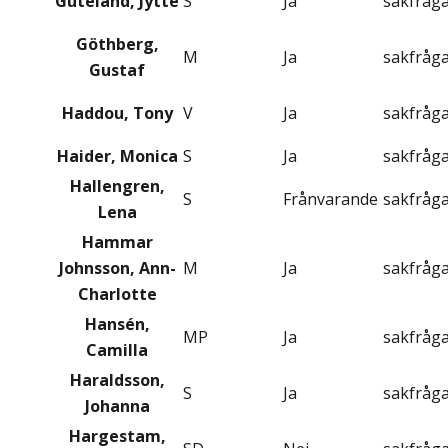
Guteland, Jytte
S
Ja
sakfråg
Göthberg,
M
Ja
sakfråg
Gustaf
Haddou, Tony
V
Ja
sakfråg
Haider, Monica
S
Ja
sakfråg
Hallengren,
S
Frånvarande
sakfråg
Lena
Hammar
Johnsson, Ann-
M
Ja
sakfråg
Charlotte
Hansén,
MP
Ja
sakfråg
Camilla
Haraldsson,
S
Ja
sakfråg
Johanna
Hargestam,