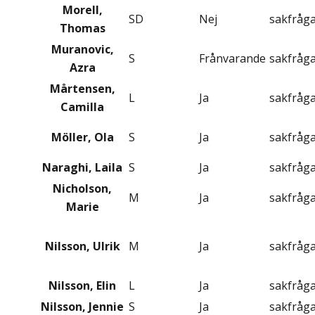
Morell,
SD
Nej
sakfråg
Thomas
Muranovic,
S
Frånvarande
sakfråg
Azra
Mårtensen,
L
Ja
sakfråg
Camilla
Möller, Ola
S
Ja
sakfråg
Naraghi, Laila
S
Ja
sakfråg
Nicholson,
M
Ja
sakfråg
Marie
Nilsson, Ulrik
M
Ja
sakfråg
Nilsson, Elin
L
Ja
sakfråg
Nilsson, Jennie
S
Ja
sakfråg