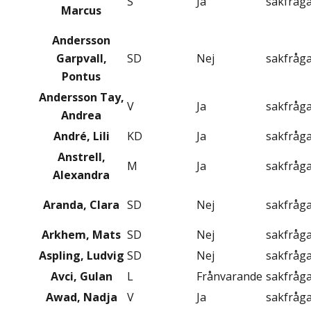
S
Ja
sakfråg
Marcus
Andersson
Garpvall,
SD
Nej
sakfråg
Pontus
Andersson Tay,
V
Ja
sakfråg
Andrea
André, Lili
KD
Ja
sakfråg
Anstrell,
M
Ja
sakfråg
Alexandra
Aranda, Clara
SD
Nej
sakfråg
Arkhem, Mats
SD
Nej
sakfråg
Aspling, Ludvig
SD
Nej
sakfråg
Avci, Gulan
L
Frånvarande
sakfråg
Awad, Nadja
V
Ja
sakfråg