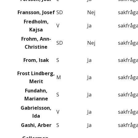
Fransson, Josef
SD
Nej
sakfråg
Fredholm,
V
Ja
sakfråg
Kajsa
Frohm, Ann-
SD
Nej
sakfråg
Christine
From, Isak
S
Ja
sakfråg
Frost Lindberg,
M
Ja
sakfråg
Merit
Fundahn,
S
Ja
sakfråg
Marianne
Gabrielsson,
V
Ja
sakfråg
Ida
Gashi, Arber
S
Ja
sakfråg