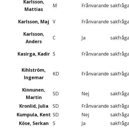
Karlsson,
M
Frånvarande
sakfråg
Mattias
Karlsson, Maj
V
Frånvarande
sakfråg
Karlsson,
C
Ja
sakfråg
Anders
Kasirga, Kadir
S
Frånvarande
sakfråg
Kihlström,
KD
Frånvarande
sakfråg
Ingemar
Kinnunen,
SD
Nej
sakfråg
Martin
Kronlid, Julia
SD
Frånvarande
sakfråg
Kumpula, Kent
SD
Nej
sakfråg
Köse, Serkan
S
Ja
sakfråg