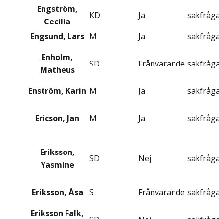
Engström,
KD
Ja
sakfråg
Cecilia
Engsund, Lars
M
Ja
sakfråg
Enholm,
SD
Frånvarande
sakfråg
Matheus
Enström, Karin
M
Ja
sakfråg
Ericson, Jan
M
Ja
sakfråg
Eriksson,
SD
Nej
sakfråg
Yasmine
Eriksson, Åsa
S
Frånvarande
sakfråg
Eriksson Falk,