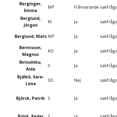
Berginger,
MP
Frånvarande
sakfråg
Emma
Berglund,
M
Ja
sakfråg
Jörgen
Berglund, Mats
MP
Ja
sakfråg
Berntsson,
KD
Ja
sakfråg
Magnus
Birinxhiku,
S
Ja
sakfråg
Aida
Bjälkö, Sara-
SD
Nej
sakfråg
Lena
Björck, Patrik
S
Ja
sakfråg
Björk, Peder
S
Ja
sakfråg