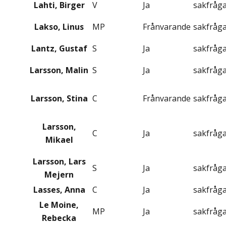
Lahti, Birger
V
Ja
sakfråg
Lakso, Linus
MP
Frånvarande
sakfråg
Lantz, Gustaf
S
Ja
sakfråg
Larsson, Malin
S
Ja
sakfråg
Larsson, Stina
C
Frånvarande
sakfråg
Larsson,
C
Ja
sakfråg
Mikael
Larsson, Lars
S
Ja
sakfråg
Mejern
Lasses, Anna
C
Ja
sakfråg
Le Moine,
MP
Ja
sakfråg
Rebecka