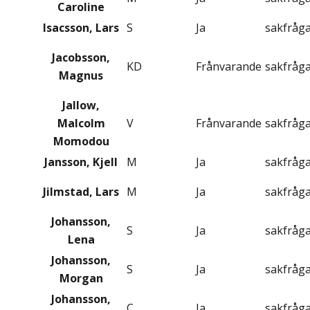
Caroline
Isacsson, Lars
S
Ja
sakfråg
Jacobsson,
KD
Frånvarande
sakfråg
Magnus
Jallow,
Malcolm
V
Frånvarande
sakfråg
Momodou
Jansson, Kjell
M
Ja
sakfråg
Jilmstad, Lars
M
Ja
sakfråg
Johansson,
S
Ja
sakfråg
Lena
Johansson,
S
Ja
sakfråg
Morgan
Johansson,
C
Ja
sakfråg