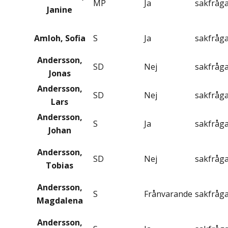
MP
Ja
sakfråg
Janine
Amloh, Sofia
S
Ja
sakfråg
Andersson,
SD
Nej
sakfråg
Jonas
Andersson,
SD
Nej
sakfråg
Lars
Andersson,
S
Ja
sakfråg
Johan
Andersson,
SD
Nej
sakfråg
Tobias
Andersson,
S
Frånvarande
sakfråg
Magdalena
Andersson,