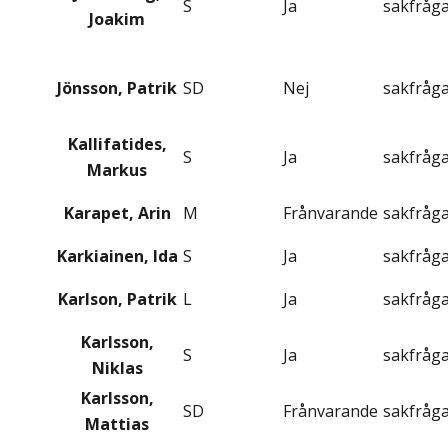
S
Ja
sakfråg
Joakim
Jönsson, Patrik
SD
Nej
sakfråg
Kallifatides,
S
Ja
sakfråg
Markus
Karapet, Arin
M
Frånvarande
sakfråg
Karkiainen, Ida
S
Ja
sakfråg
Karlson, Patrik
L
Ja
sakfråg
Karlsson,
S
Ja
sakfråg
Niklas
Karlsson,
SD
Frånvarande
sakfråg
Mattias