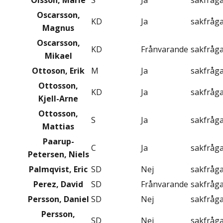
Olsson, Marie
S
Ja
sakfråg
Oscarsson,
KD
Ja
sakfråg
Magnus
Oscarsson,
KD
Frånvarande
sakfråg
Mikael
Ottoson, Erik
M
Ja
sakfråg
Ottosson,
KD
Ja
sakfråg
Kjell-Arne
Ottosson,
S
Ja
sakfråg
Mattias
Paarup-
C
Ja
sakfråg
Petersen, Niels
Palmqvist, Eric
SD
Nej
sakfråg
Perez, David
SD
Frånvarande
sakfråg
Persson, Daniel
SD
Nej
sakfråg
Persson,
SD
Nej
sakfråg