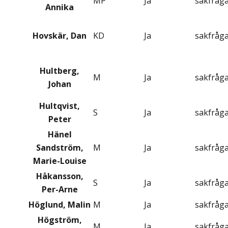
MP
Ja
sakfråg
Annika
Hovskär, Dan
KD
Ja
sakfråg
Hultberg,
M
Ja
sakfråg
Johan
Hultqvist,
S
Ja
sakfråg
Peter
Hänel
Sandström,
M
Ja
sakfråg
Marie-Louise
Håkansson,
S
Ja
sakfråg
Per-Arne
Höglund, Malin
M
Ja
sakfråg
Högström,
M
Ja
sakfråg