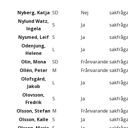
Nyberg, Katja
SD
Nej
sakfråg
Nylund Watz,
S
Ja
sakfråg
Ingela
Nysmed, Leif
S
Ja
sakfråg
Odenjung,
L
Ja
sakfråg
Helene
Olin, Mona
SD
Frånvarande
sakfråg
Ollén, Peter
M
Frånvarande
sakfråg
Olofsgård,
L
Ja
sakfråg
Jakob
Olovsson,
S
Ja
sakfråg
Fredrik
Olsson, Stefan
M
Frånvarande
sakfråg
Olsson, Kalle
S
Ja
sakfråg