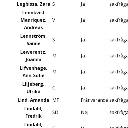
Leghissa, Zara
S
Ja
sakfråg
Lennkvist
Manriquez,
V
Ja
sakfråg
Andreas
Lennström,
S
Ja
sakfråg
Sanne
Lewerentz,
M
Ja
sakfråg
Joanna
Lifvenhage,
M
Ja
sakfråg
Ann-Sofie
Liljeberg,
C
Ja
sakfråg
Ulrika
Lind, Amanda
MP
Frånvarande
sakfråg
Lindahl,
SD
Nej
sakfråg
Fredrik
Lindahl,