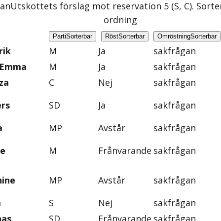
gan
Utskottets förslag mot reservation 5 (S, C)
. Sorte
ordning
Parti
Sorterbar
Röst
Sorterbar
Omröstning
Sorterbar
rik
M
Ja
sakfrågan
, Emma
M
Ja
sakfrågan
za
C
Nej
sakfrågan
ers
SD
Ja
sakfrågan
a
MP
Avstår
sakfrågan
ie
M
Frånvarande
sakfrågan
nine
MP
Avstår
sakfrågan
a
S
Nej
sakfrågan
nas
SD
Frånvarande
sakfrågan