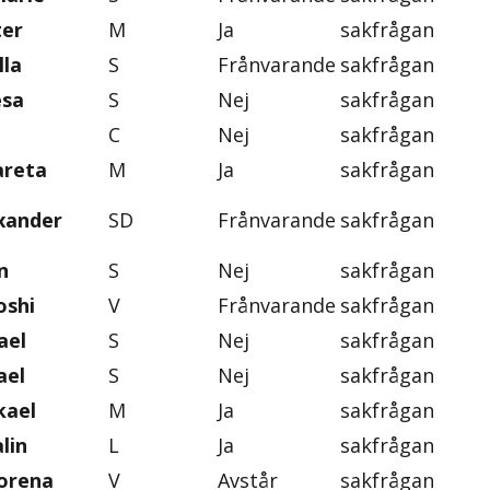
ter
M
Ja
sakfrågan
lla
S
Frånvarande
sakfrågan
esa
S
Nej
sakfrågan
C
Nej
sakfrågan
areta
M
Ja
sakfrågan
exander
SD
Frånvarande
sakfrågan
n
S
Nej
sakfrågan
oshi
V
Frånvarande
sakfrågan
ael
S
Nej
sakfrågan
ael
S
Nej
sakfrågan
kael
M
Ja
sakfrågan
lin
L
Ja
sakfrågan
orena
V
Avstår
sakfrågan