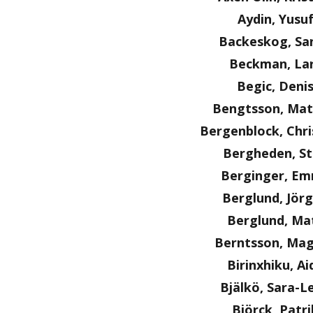
Aydin, Yusu
Backeskog, Sa
Beckman, La
Begic, Deni
Bengtsson, Mat
Bergenblock, Chri
Bergheden, S
Berginger, E
Berglund, Jör
Berglund, Ma
Berntsson, Ma
Birinxhiku, Ai
Bjälkö, Sara-L
Björck, Patri