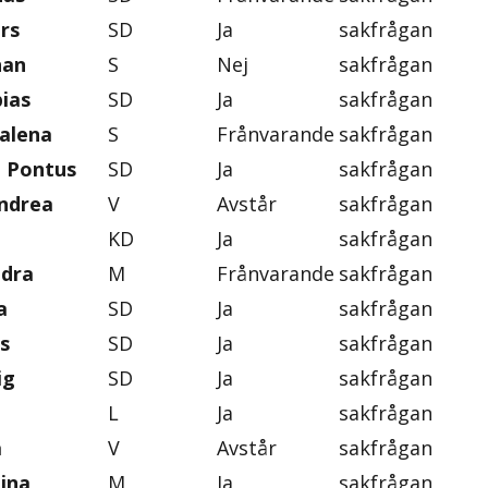
rs
SD
Ja
sakfrågan
han
S
Nej
sakfrågan
ias
SD
Ja
sakfrågan
alena
S
Frånvarande
sakfrågan
, Pontus
SD
Ja
sakfrågan
ndrea
V
Avstår
sakfrågan
KD
Ja
sakfrågan
ndra
M
Frånvarande
sakfrågan
a
SD
Ja
sakfrågan
s
SD
Ja
sakfrågan
ig
SD
Ja
sakfrågan
L
Ja
sakfrågan
a
V
Avstår
sakfrågan
tina
M
Ja
sakfrågan