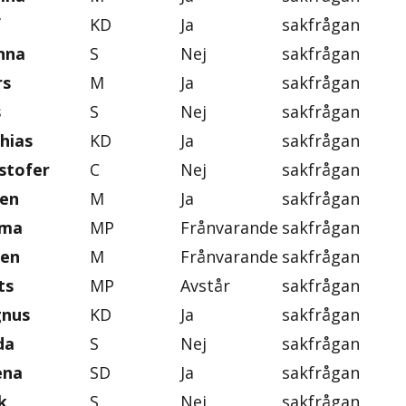
f
KD
Ja
sakfrågan
nna
S
Nej
sakfrågan
rs
M
Ja
sakfrågan
s
S
Nej
sakfrågan
hias
KD
Ja
sakfrågan
stofer
C
Nej
sakfrågan
ten
M
Ja
sakfrågan
mma
MP
Frånvarande
sakfrågan
gen
M
Frånvarande
sakfrågan
ts
MP
Avstår
sakfrågan
gnus
KD
Ja
sakfrågan
da
S
Nej
sakfrågan
ena
SD
Ja
sakfrågan
k
S
Nej
sakfrågan