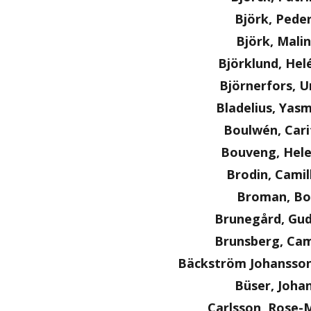
Björk, Pede
Björk, Malin
Björklund, Hel
Björnerfors, U
Bladelius, Yas
Boulwén, Cari
Bouveng, Hel
Brodin, Camil
Broman, Bo
Brunegård, Gu
Brunsberg, Cam
Bäckström Johansson
Büser, Joha
Carlsson, Rose-