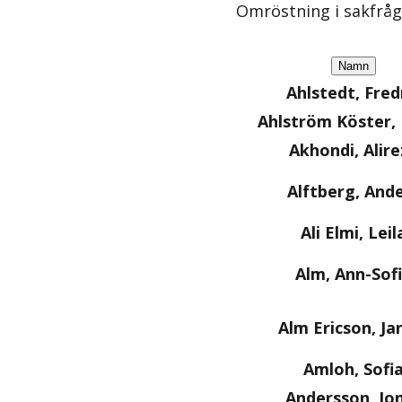
Omröstning i sakfrå
Namn
Ahlstedt, Fred
Ahlström Köster
Akhondi, Alire
Alftberg, And
Ali Elmi, Leil
Alm, Ann-Sof
Alm Ericson, Ja
Amloh, Sofi
Andersson, Jo