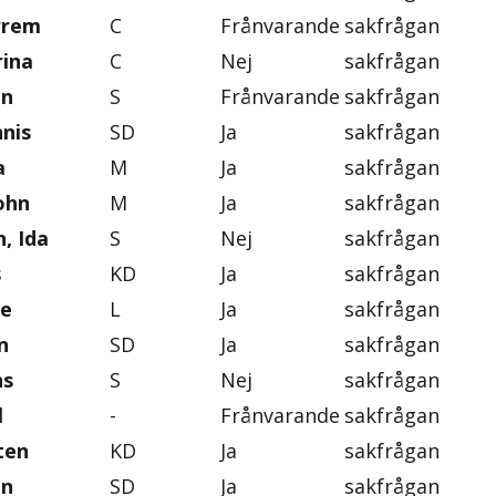
rrem
C
Frånvarande
sakfrågan
rina
C
Nej
sakfrågan
an
S
Frånvarande
sakfrågan
nis
SD
Ja
sakfrågan
a
M
Ja
sakfrågan
ohn
M
Ja
sakfrågan
, Ida
S
Nej
sakfrågan
s
KD
Ja
sakfrågan
se
L
Ja
sakfrågan
n
SD
Ja
sakfrågan
ns
S
Nej
sakfrågan
l
-
Frånvarande
sakfrågan
ten
KD
Ja
sakfrågan
on
SD
Ja
sakfrågan