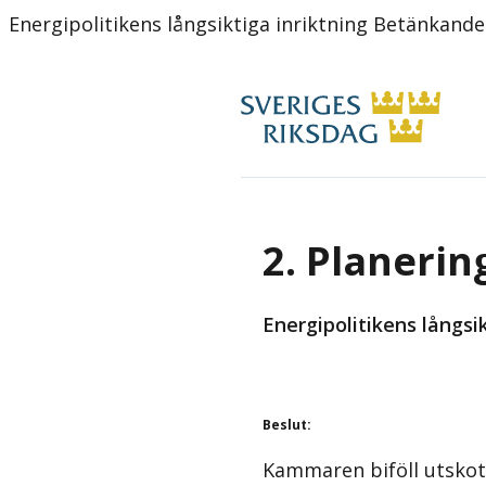
Energipolitikens långsiktiga inriktning Betänkand
2. Planerin
Energipolitikens långs
Beslut
:
Kammaren biföll utskot