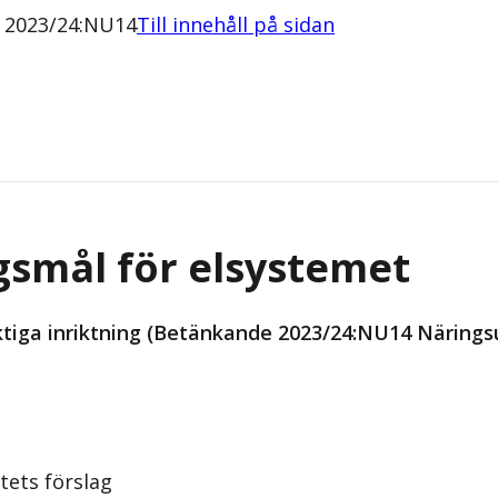
e 2023/24:NU14
Till innehåll på sidan
gsmål för elsystemet
iktiga inriktning (Betänkande 2023/24:NU14 Närings
tets förslag