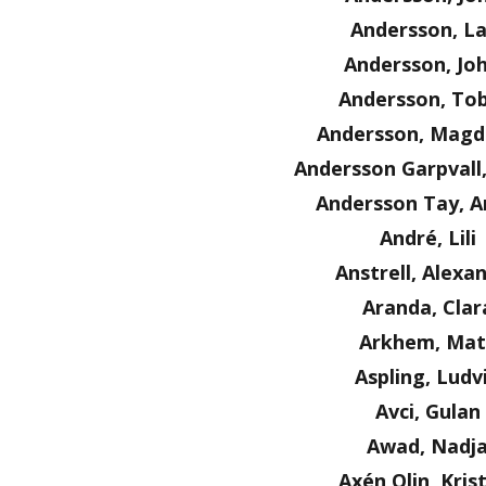
Andersson, La
Andersson, Jo
Andersson, Tob
Andersson, Magd
Andersson Garpvall
Andersson Tay, A
André, Lili
Anstrell, Alexa
Aranda, Clar
Arkhem, Mat
Aspling, Ludv
Avci, Gulan
Awad, Nadj
Axén Olin, Kris