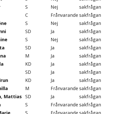
r
S
Nej
sakfrågan
C
Frånvarande
sakfrågan
éne
S
Nej
sakfrågan
nni
SD
Ja
sakfrågan
mine
S
Nej
sakfrågan
ta
SD
Ja
sakfrågan
ena
M
Ja
sakfrågan
la
KD
Ja
sakfrågan
SD
Ja
sakfrågan
drun
KD
Ja
sakfrågan
illa
M
Frånvarande
sakfrågan
, Mattias
SD
Ja
sakfrågan
n
S
Frånvarande
sakfrågan
Marie
S
Frånvarande
sakfrågan