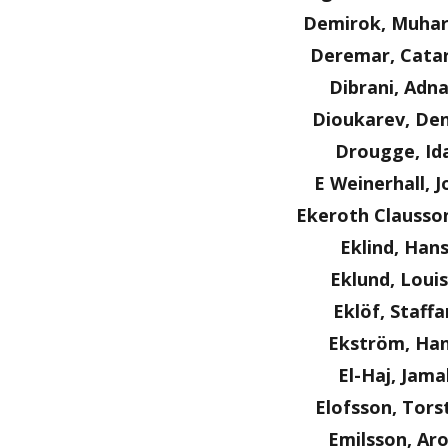
Demirok, Muha
Deremar, Cata
Dibrani, Adn
Dioukarev, Den
Drougge, Id
E Weinerhall, J
Ekeroth Clausson
Eklind, Han
Eklund, Loui
Eklöf, Staffa
Ekström, Ha
El-Haj, Jama
Elofsson, Tors
Emilsson, Ar