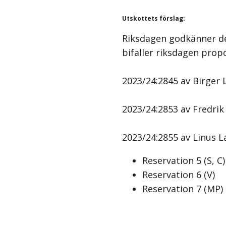
Utskottets förslag
:
Riksdagen godkänner de
bifaller riksdagen prop
2023/24:2845 av Birger La
2023/24:2853 av Fredrik
2023/24:2855 av Linus La
Reservation
5
(
S, C
)
Reservation
6
(
V
)
Reservation
7
(
MP
)