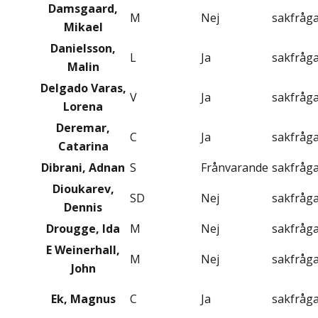
Damsgaard,
M
Nej
sakfråg
Mikael
Danielsson,
L
Ja
sakfråg
Malin
Delgado Varas,
V
Ja
sakfråg
Lorena
Deremar,
C
Ja
sakfråg
Catarina
Dibrani, Adnan
S
Frånvarande
sakfråg
Dioukarev,
SD
Nej
sakfråg
Dennis
Drougge, Ida
M
Nej
sakfråg
E Weinerhall,
M
Nej
sakfråg
John
Ek, Magnus
C
Ja
sakfråg