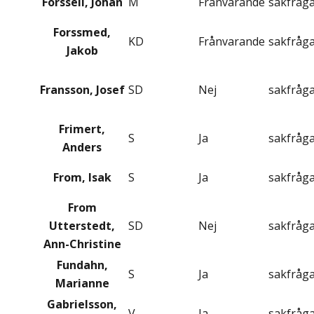
Forssell, Johan
M
Frånvarande
sakfråg
Forssmed,
KD
Frånvarande
sakfråg
Jakob
Fransson, Josef
SD
Nej
sakfråg
Frimert,
S
Ja
sakfråg
Anders
From, Isak
S
Ja
sakfråg
From
Utterstedt,
SD
Nej
sakfråg
Ann-Christine
Fundahn,
S
Ja
sakfråg
Marianne
Gabrielsson,
V
Ja
sakfråg