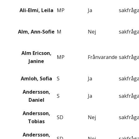
Ali-Elmi, Leila
MP
Ja
sakfråg
Alm, Ann-Sofie
M
Nej
sakfråg
Alm Ericson,
MP
Frånvarande
sakfråg
Janine
Amloh, Sofia
S
Ja
sakfråg
Andersson,
S
Ja
sakfråg
Daniel
Andersson,
SD
Nej
sakfråg
Tobias
Andersson,
SD
Nej
sakfråg