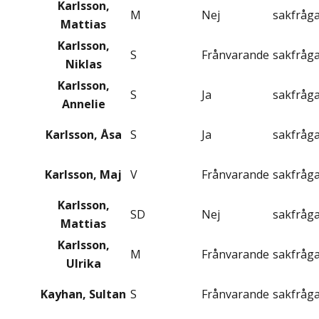
Karlsson,
M
Nej
sakfråg
Mattias
Karlsson,
S
Frånvarande
sakfråg
Niklas
Karlsson,
S
Ja
sakfråg
Annelie
Karlsson, Åsa
S
Ja
sakfråg
Karlsson, Maj
V
Frånvarande
sakfråg
Karlsson,
SD
Nej
sakfråg
Mattias
Karlsson,
M
Frånvarande
sakfråg
Ulrika
Kayhan, Sultan
S
Frånvarande
sakfråg