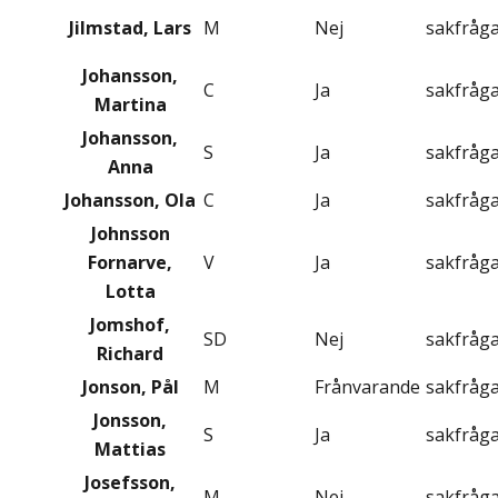
Jilmstad, Lars
M
Nej
sakfråg
Johansson,
C
Ja
sakfråg
Martina
Johansson,
S
Ja
sakfråg
Anna
Johansson, Ola
C
Ja
sakfråg
Johnsson
Fornarve,
V
Ja
sakfråg
Lotta
Jomshof,
SD
Nej
sakfråg
Richard
Jonson, Pål
M
Frånvarande
sakfråg
Jonsson,
S
Ja
sakfråg
Mattias
Josefsson,
M
Nej
sakfråg