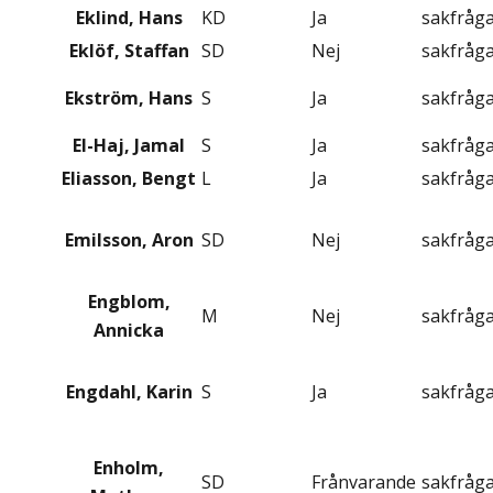
Eklind, Hans
KD
Ja
sakfråg
Eklöf, Staffan
SD
Nej
sakfråg
Ekström, Hans
S
Ja
sakfråg
El-Haj, Jamal
S
Ja
sakfråg
Eliasson, Bengt
L
Ja
sakfråg
Emilsson, Aron
SD
Nej
sakfråg
Engblom,
M
Nej
sakfråg
Annicka
Engdahl, Karin
S
Ja
sakfråg
Enholm,
SD
Frånvarande
sakfråg