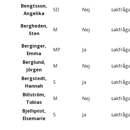
Bengtsson,
SD
Nej
sakfråg
Angelika
Bergheden,
M
Nej
sakfråg
Sten
Berginger,
MP
Ja
sakfråg
Emma
Berglund,
M
Nej
sakfråg
Jörgen
Bergstedt,
S
Ja
sakfråg
Hannah
Billström,
M
Nej
sakfråg
Tobias
Bjellqvist,
S
Ja
sakfråg
Elsemarie