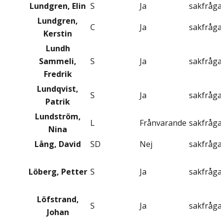
Lundgren, Elin
S
Ja
sakfråg
Lundgren,
C
Ja
sakfråg
Kerstin
Lundh
Sammeli,
S
Ja
sakfråg
Fredrik
Lundqvist,
S
Ja
sakfråg
Patrik
Lundström,
L
Frånvarande
sakfråg
Nina
Lång, David
SD
Nej
sakfråg
Löberg, Petter
S
Ja
sakfråg
Löfstrand,
S
Ja
sakfråg
Johan