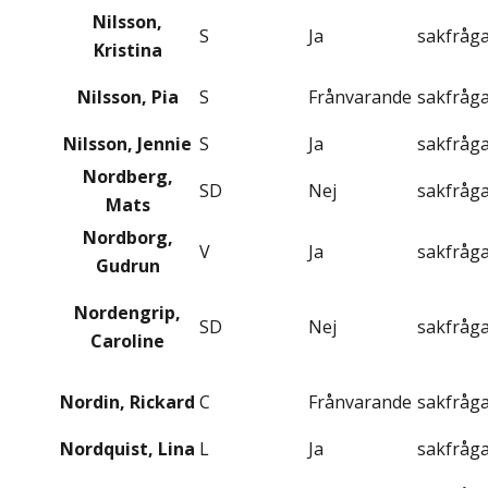
Nilsson,
S
Ja
sakfråg
Kristina
Nilsson, Pia
S
Frånvarande
sakfråg
Nilsson, Jennie
S
Ja
sakfråg
Nordberg,
SD
Nej
sakfråg
Mats
Nordborg,
V
Ja
sakfråg
Gudrun
Nordengrip,
SD
Nej
sakfråg
Caroline
Nordin, Rickard
C
Frånvarande
sakfråg
Nordquist, Lina
L
Ja
sakfråg