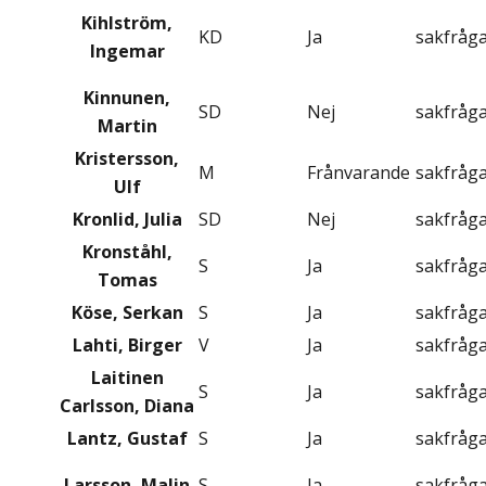
Kihlström,
KD
Ja
sakfråg
Ingemar
Kinnunen,
SD
Nej
sakfråg
Martin
Kristersson,
M
Frånvarande
sakfråg
Ulf
Kronlid, Julia
SD
Nej
sakfråg
Kronståhl,
S
Ja
sakfråg
Tomas
Köse, Serkan
S
Ja
sakfråg
Lahti, Birger
V
Ja
sakfråg
Laitinen
S
Ja
sakfråg
Carlsson, Diana
Lantz, Gustaf
S
Ja
sakfråg
Larsson, Malin
S
Ja
sakfråg