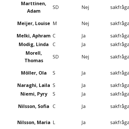
Marttinen,
SD
Nej
sakfråg
Adam
Meijer, Louise
M
Nej
sakfråg
Melki, Aphram
C
Ja
sakfråg
Modig, Linda
C
Ja
sakfråg
Morell,
SD
Nej
sakfråg
Thomas
Möller, Ola
S
Ja
sakfråg
Naraghi, Laila
S
Ja
sakfråg
Niemi, Pyry
S
Ja
sakfråg
Nilsson, Sofia
C
Ja
sakfråg
Nilsson, Maria
L
Ja
sakfråg