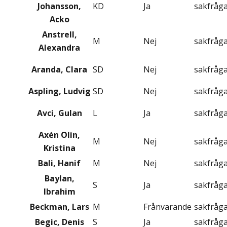
Johansson,
KD
Ja
sakfråg
Acko
Anstrell,
M
Nej
sakfråg
Alexandra
Aranda, Clara
SD
Nej
sakfråg
Aspling, Ludvig
SD
Nej
sakfråg
Avci, Gulan
L
Ja
sakfråg
Axén Olin,
M
Nej
sakfråg
Kristina
Bali, Hanif
M
Nej
sakfråg
Baylan,
S
Ja
sakfråg
Ibrahim
Beckman, Lars
M
Frånvarande
sakfråg
Begic, Denis
S
Ja
sakfråg