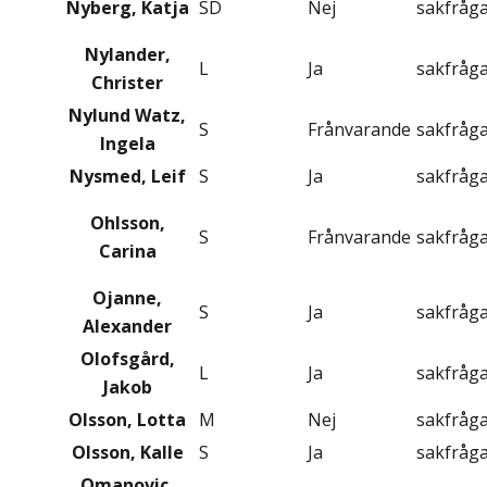
Nyberg, Katja
SD
Nej
sakfråg
Nylander,
L
Ja
sakfråg
Christer
Nylund Watz,
S
Frånvarande
sakfråg
Ingela
Nysmed, Leif
S
Ja
sakfråg
Ohlsson,
S
Frånvarande
sakfråg
Carina
Ojanne,
S
Ja
sakfråg
Alexander
Olofsgård,
L
Ja
sakfråg
Jakob
Olsson, Lotta
M
Nej
sakfråg
Olsson, Kalle
S
Ja
sakfråg
Omanovic,