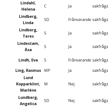
Lindahl,
C
Ja
sakfråg
Helena
Lindberg,
SD
Frånvarande
sakfråg
Linda
Lindberg,
S
Ja
sakfråg
Teres
Lindestam,
S
Ja
sakfråg
Åsa
Lindh, Eva
S
Frånvarande
sakfråg
Ling, Rasmus
MP
Ja
sakfråg
Lund
Kopparklint,
M
Nej
sakfråg
Marléne
Lundberg,
SD
Nej
sakfråg
Angelica