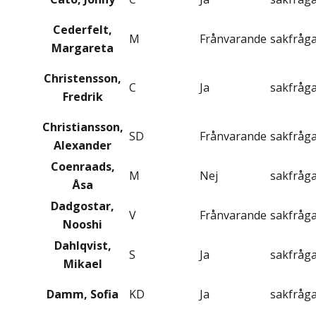
Cederfelt,
M
Frånvarande
sakfråg
Margareta
Christensson,
C
Ja
sakfråg
Fredrik
Christiansson,
SD
Frånvarande
sakfråg
Alexander
Coenraads,
M
Nej
sakfråg
Åsa
Dadgostar,
V
Frånvarande
sakfråg
Nooshi
Dahlqvist,
S
Ja
sakfråg
Mikael
Damm, Sofia
KD
Ja
sakfråg