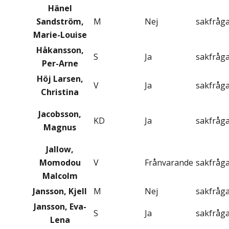
Hänel
Sandström,
M
Nej
sakfråg
Marie-Louise
Håkansson,
S
Ja
sakfråg
Per-Arne
Höj Larsen,
V
Ja
sakfråg
Christina
Jacobsson,
KD
Ja
sakfråg
Magnus
Jallow,
Momodou
V
Frånvarande
sakfråg
Malcolm
Jansson, Kjell
M
Nej
sakfråg
Jansson, Eva-
S
Ja
sakfråg
Lena