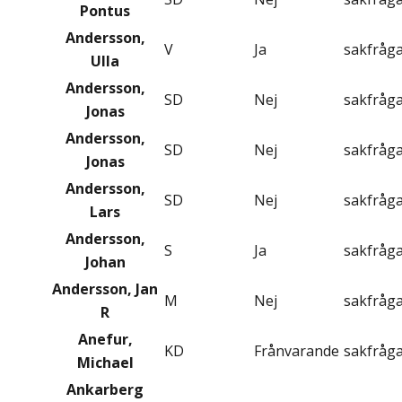
Pontus
Andersson,
V
Ja
sakfråg
Ulla
Andersson,
SD
Nej
sakfråg
Jonas
Andersson,
SD
Nej
sakfråg
Jonas
Andersson,
SD
Nej
sakfråg
Lars
Andersson,
S
Ja
sakfråg
Johan
Andersson, Jan
M
Nej
sakfråg
R
Anefur,
KD
Frånvarande
sakfråg
Michael
Ankarberg