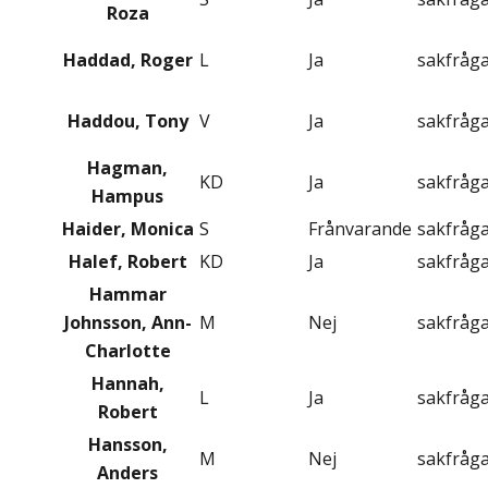
Roza
Haddad, Roger
L
Ja
sakfråg
Haddou, Tony
V
Ja
sakfråg
Hagman,
KD
Ja
sakfråg
Hampus
Haider, Monica
S
Frånvarande
sakfråg
Halef, Robert
KD
Ja
sakfråg
Hammar
Johnsson, Ann-
M
Nej
sakfråg
Charlotte
Hannah,
L
Ja
sakfråg
Robert
Hansson,
M
Nej
sakfråg
Anders