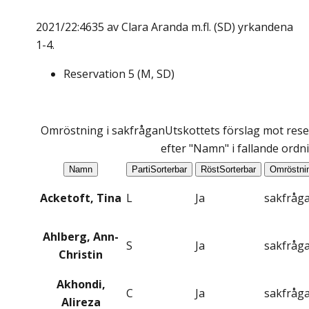
2021/22:4635 av Clara Aranda m.fl. (SD) yrkandena
1-4.
Reservation
5
(
M, SD
)
Omröstning i sakfrågan
Utskottets förslag mot rese
efter "Namn" i fallande ordn
Namn
Parti
Sorterbar
Röst
Sorterbar
Omröstni
Acketoft, Tina
L
Ja
sakfråg
Ahlberg, Ann-
S
Ja
sakfråg
Christin
Akhondi,
C
Ja
sakfråg
Alireza