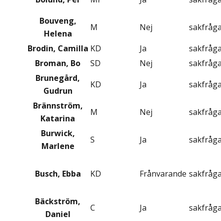
Bouveng,
M
Nej
sakfråg
Helena
Brodin, Camilla
KD
Ja
sakfråg
Broman, Bo
SD
Nej
sakfråg
Brunegård,
KD
Ja
sakfråg
Gudrun
Brännström,
M
Nej
sakfråg
Katarina
Burwick,
S
Ja
sakfråg
Marlene
Busch, Ebba
KD
Frånvarande
sakfråg
Bäckström,
C
Ja
sakfråg
Daniel