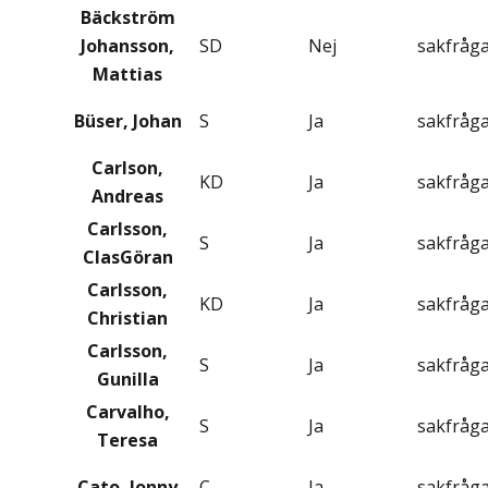
Bäckström
Johansson,
SD
Nej
sakfråg
Mattias
Büser, Johan
S
Ja
sakfråg
Carlson,
KD
Ja
sakfråg
Andreas
Carlsson,
S
Ja
sakfråg
ClasGöran
Carlsson,
KD
Ja
sakfråg
Christian
Carlsson,
S
Ja
sakfråg
Gunilla
Carvalho,
S
Ja
sakfråg
Teresa
Cato, Jonny
C
Ja
sakfråg