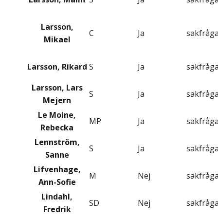
Larsson,
C
Ja
sakfråg
Mikael
Larsson, Rikard
S
Ja
sakfråg
Larsson, Lars
S
Ja
sakfråg
Mejern
Le Moine,
MP
Ja
sakfråg
Rebecka
Lennström,
S
Ja
sakfråg
Sanne
Lifvenhage,
M
Nej
sakfråg
Ann-Sofie
Lindahl,
SD
Nej
sakfråg
Fredrik