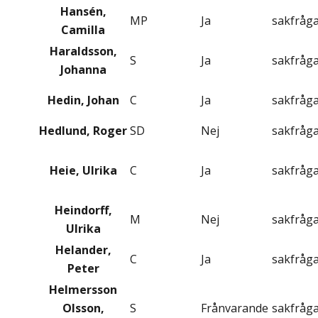
Hansén,
MP
Ja
sakfråg
Camilla
Haraldsson,
S
Ja
sakfråg
Johanna
Hedin, Johan
C
Ja
sakfråg
Hedlund, Roger
SD
Nej
sakfråg
Heie, Ulrika
C
Ja
sakfråg
Heindorff,
M
Nej
sakfråg
Ulrika
Helander,
C
Ja
sakfråg
Peter
Helmersson
Olsson,
S
Frånvarande
sakfråg