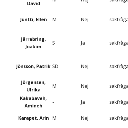
David
Juntti, Ellen
M
Nej
sakfråg
Järrebring,
S
Ja
sakfråg
Joakim
Jönsson, Patrik
SD
Nej
sakfråg
Jörgensen,
M
Nej
sakfråg
Ulrika
Kakabaveh,
-
Ja
sakfråg
Amineh
Karapet, Arin
M
Nej
sakfråg