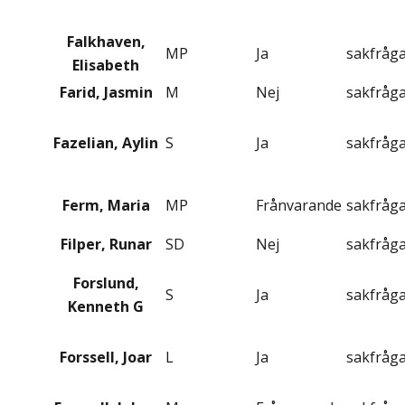
Falkhaven,
MP
Ja
sakfråg
Elisabeth
Farid, Jasmin
M
Nej
sakfråg
Fazelian, Aylin
S
Ja
sakfråg
Ferm, Maria
MP
Frånvarande
sakfråg
Filper, Runar
SD
Nej
sakfråg
Forslund,
S
Ja
sakfråg
Kenneth G
Forssell, Joar
L
Ja
sakfråg