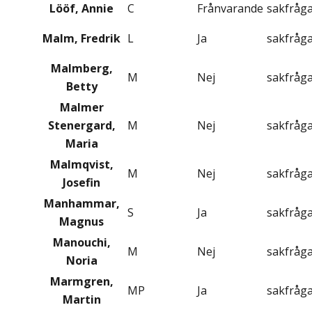
Lööf, Annie
C
Frånvarande
sakfråg
Malm, Fredrik
L
Ja
sakfråg
Malmberg,
M
Nej
sakfråg
Betty
Malmer
Stenergard,
M
Nej
sakfråg
Maria
Malmqvist,
M
Nej
sakfråg
Josefin
Manhammar,
S
Ja
sakfråg
Magnus
Manouchi,
M
Nej
sakfråg
Noria
Marmgren,
MP
Ja
sakfråg
Martin