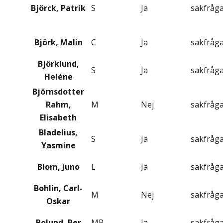
Björck, Patrik
S
Ja
sakfråg
Björk, Malin
C
Ja
sakfråg
Björklund,
S
Ja
sakfråg
Heléne
Björnsdotter
Rahm,
M
Nej
sakfråg
Elisabeth
Bladelius,
S
Ja
sakfråg
Yasmine
Blom, Juno
L
Ja
sakfråg
Bohlin, Carl-
M
Nej
sakfråg
Oskar
Bolund, Per
MP
Ja
sakfråg