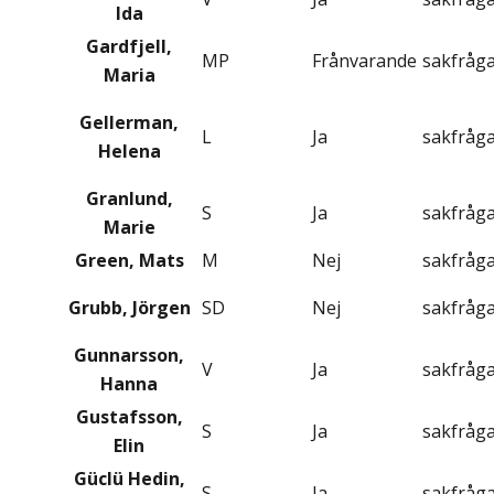
Ida
Gardfjell,
MP
Frånvarande
sakfråg
Maria
Gellerman,
L
Ja
sakfråg
Helena
Granlund,
S
Ja
sakfråg
Marie
Green, Mats
M
Nej
sakfråg
Grubb, Jörgen
SD
Nej
sakfråg
Gunnarsson,
V
Ja
sakfråg
Hanna
Gustafsson,
S
Ja
sakfråg
Elin
Güclü Hedin,
S
Ja
sakfråg