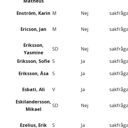
Matheus
Enström, Karin
M
Nej
sakfråg
Ericson, Jan
M
Nej
sakfråg
Eriksson,
SD
Nej
sakfråg
Yasmine
Eriksson, Sofie
S
Ja
sakfråg
Eriksson, Åsa
S
Ja
sakfråg
Esbati, Ali
V
Ja
sakfråg
Eskilandersson,
SD
Nej
sakfråg
Mikael
Ezelius, Erik
S
Ja
sakfråg