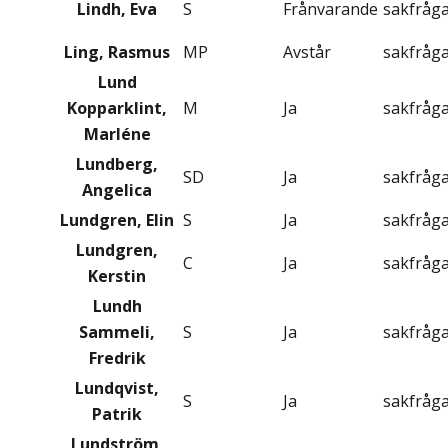
Lindh, Eva
S
Frånvarande
sakfråg
Ling, Rasmus
MP
Avstår
sakfråg
Lund
Kopparklint,
M
Ja
sakfråg
Marléne
Lundberg,
SD
Ja
sakfråg
Angelica
Lundgren, Elin
S
Ja
sakfråg
Lundgren,
C
Ja
sakfråg
Kerstin
Lundh
Sammeli,
S
Ja
sakfråg
Fredrik
Lundqvist,
S
Ja
sakfråg
Patrik
Lundström,