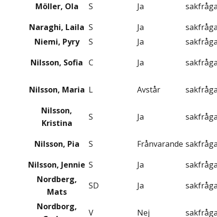
Möller, Ola
S
Ja
sakfråg
Naraghi, Laila
S
Ja
sakfråg
Niemi, Pyry
S
Ja
sakfråg
Nilsson, Sofia
C
Ja
sakfråg
Nilsson, Maria
L
Avstår
sakfråg
Nilsson,
S
Ja
sakfråg
Kristina
Nilsson, Pia
S
Frånvarande
sakfråg
Nilsson, Jennie
S
Ja
sakfråg
Nordberg,
SD
Ja
sakfråg
Mats
Nordborg,
V
Nej
sakfråg