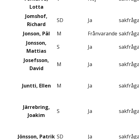
Lotta
Jomshof,
SD
Ja
sakfråg
Richard
Jonson, Pål
M
Frånvarande
sakfråg
Jonsson,
S
Ja
sakfråg
Mattias
Josefsson,
M
Ja
sakfråg
David
Juntti, Ellen
M
Ja
sakfråg
Järrebring,
S
Ja
sakfråg
Joakim
Jönsson, Patrik
SD
Ja
sakfråg