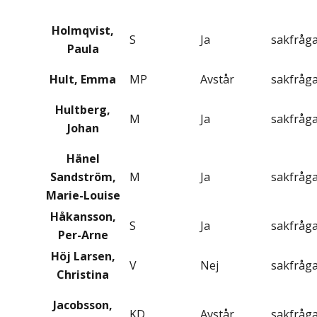
Holmqvist,
S
Ja
sakfråg
Paula
Hult, Emma
MP
Avstår
sakfråg
Hultberg,
M
Ja
sakfråg
Johan
Hänel
Sandström,
M
Ja
sakfråg
Marie-Louise
Håkansson,
S
Ja
sakfråg
Per-Arne
Höj Larsen,
V
Nej
sakfråg
Christina
Jacobsson,
KD
Avstår
sakfråg