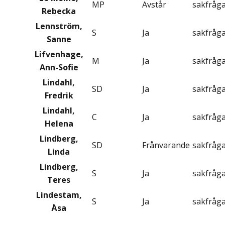
MP
Avstår
sakfråg
Rebecka
Lennström,
S
Ja
sakfråg
Sanne
Lifvenhage,
M
Ja
sakfråg
Ann-Sofie
Lindahl,
SD
Ja
sakfråg
Fredrik
Lindahl,
C
Ja
sakfråg
Helena
Lindberg,
SD
Frånvarande
sakfråg
Linda
Lindberg,
S
Ja
sakfråg
Teres
Lindestam,
S
Ja
sakfråg
Åsa