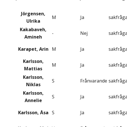
Jörgensen,
M
Ja
sakfråg
Ulrika
Kakabaveh,
-
Nej
sakfråg
Amineh
Karapet, Arin
M
Ja
sakfråg
Karlsson,
M
Ja
sakfråg
Mattias
Karlsson,
S
Frånvarande
sakfråg
Niklas
Karlsson,
S
Ja
sakfråg
Annelie
Karlsson, Åsa
S
Ja
sakfråg