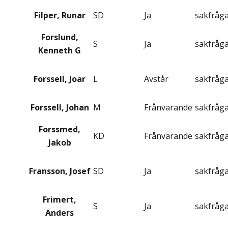
Filper, Runar
SD
Ja
sakfråg
Forslund,
S
Ja
sakfråg
Kenneth G
Forssell, Joar
L
Avstår
sakfråg
Forssell, Johan
M
Frånvarande
sakfråg
Forssmed,
KD
Frånvarande
sakfråg
Jakob
Fransson, Josef
SD
Ja
sakfråg
Frimert,
S
Ja
sakfråg
Anders