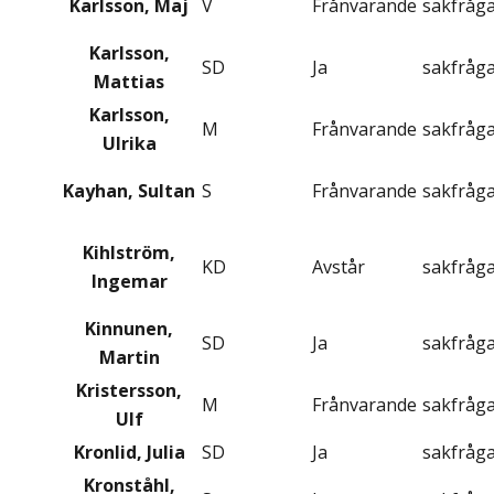
Karlsson, Maj
V
Frånvarande
sakfråg
Karlsson,
SD
Ja
sakfråg
Mattias
Karlsson,
M
Frånvarande
sakfråg
Ulrika
Kayhan, Sultan
S
Frånvarande
sakfråg
Kihlström,
KD
Avstår
sakfråg
Ingemar
Kinnunen,
SD
Ja
sakfråg
Martin
Kristersson,
M
Frånvarande
sakfråg
Ulf
Kronlid, Julia
SD
Ja
sakfråg
Kronståhl,