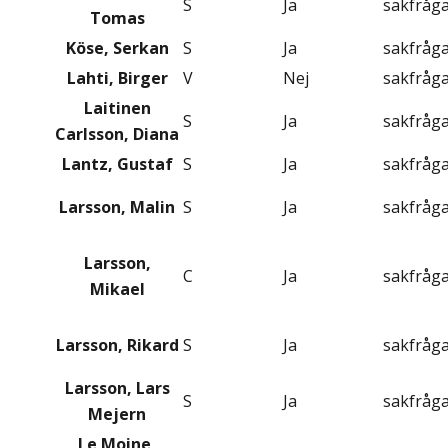
S
Ja
sakfråg
Tomas
Köse, Serkan
S
Ja
sakfråg
Lahti, Birger
V
Nej
sakfråg
Laitinen
S
Ja
sakfråg
Carlsson, Diana
Lantz, Gustaf
S
Ja
sakfråg
Larsson, Malin
S
Ja
sakfråg
Larsson,
C
Ja
sakfråg
Mikael
Larsson, Rikard
S
Ja
sakfråg
Larsson, Lars
S
Ja
sakfråg
Mejern
Le Moine,