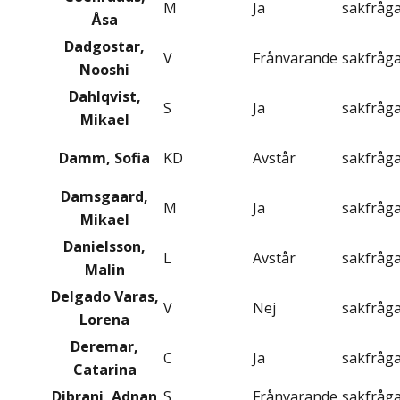
M
Ja
sakfråg
Åsa
Dadgostar,
V
Frånvarande
sakfråg
Nooshi
Dahlqvist,
S
Ja
sakfråg
Mikael
Damm, Sofia
KD
Avstår
sakfråg
Damsgaard,
M
Ja
sakfråg
Mikael
Danielsson,
L
Avstår
sakfråg
Malin
Delgado Varas,
V
Nej
sakfråg
Lorena
Deremar,
C
Ja
sakfråg
Catarina
Dibrani, Adnan
S
Frånvarande
sakfråg