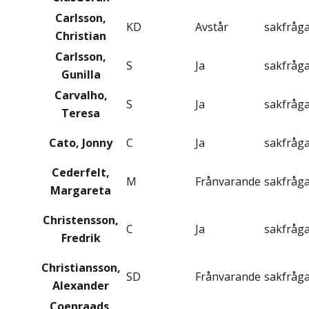
Carlsson,
KD
Avstår
sakfråg
Christian
Carlsson,
S
Ja
sakfråg
Gunilla
Carvalho,
S
Ja
sakfråg
Teresa
Cato, Jonny
C
Ja
sakfråg
Cederfelt,
M
Frånvarande
sakfråg
Margareta
Christensson,
C
Ja
sakfråg
Fredrik
Christiansson,
SD
Frånvarande
sakfråg
Alexander
Coenraads,