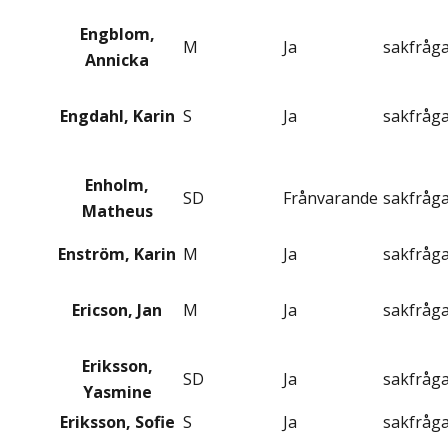
Engblom,
M
Ja
sakfråg
Annicka
Engdahl, Karin
S
Ja
sakfråg
Enholm,
SD
Frånvarande
sakfråg
Matheus
Enström, Karin
M
Ja
sakfråg
Ericson, Jan
M
Ja
sakfråg
Eriksson,
SD
Ja
sakfråg
Yasmine
Eriksson, Sofie
S
Ja
sakfråg