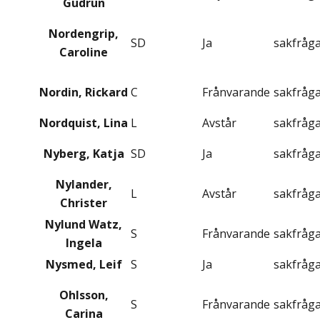
Gudrun
Nordengrip,
SD
Ja
sakfråg
Caroline
Nordin, Rickard
C
Frånvarande
sakfråg
Nordquist, Lina
L
Avstår
sakfråg
Nyberg, Katja
SD
Ja
sakfråg
Nylander,
L
Avstår
sakfråg
Christer
Nylund Watz,
S
Frånvarande
sakfråg
Ingela
Nysmed, Leif
S
Ja
sakfråg
Ohlsson,
S
Frånvarande
sakfråg
Carina