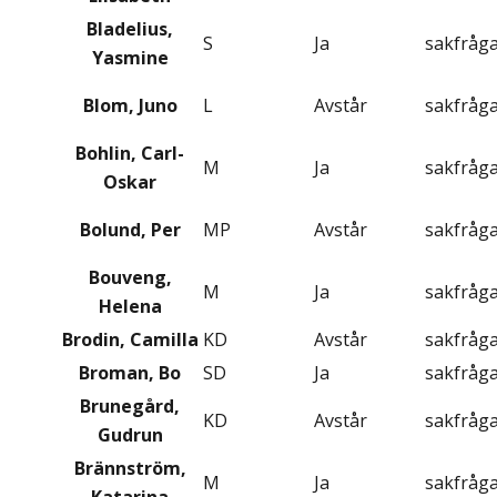
Bladelius,
S
Ja
sakfråg
Yasmine
Blom, Juno
L
Avstår
sakfråg
Bohlin, Carl-
M
Ja
sakfråg
Oskar
Bolund, Per
MP
Avstår
sakfråg
Bouveng,
M
Ja
sakfråg
Helena
Brodin, Camilla
KD
Avstår
sakfråg
Broman, Bo
SD
Ja
sakfråg
Brunegård,
KD
Avstår
sakfråg
Gudrun
Brännström,
M
Ja
sakfråg