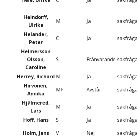
Heie, Ulrika
C
Ja
sakfråg
Heindorff,
M
Ja
sakfråg
Ulrika
Helander,
C
Ja
sakfråg
Peter
Helmersson
Olsson,
S
Frånvarande
sakfråg
Caroline
Herrey, Richard
M
Ja
sakfråg
Hirvonen,
MP
Avstår
sakfråg
Annika
Hjälmered,
M
Ja
sakfråg
Lars
Hoff, Hans
S
Ja
sakfråg
Holm, Jens
V
Nej
sakfråg