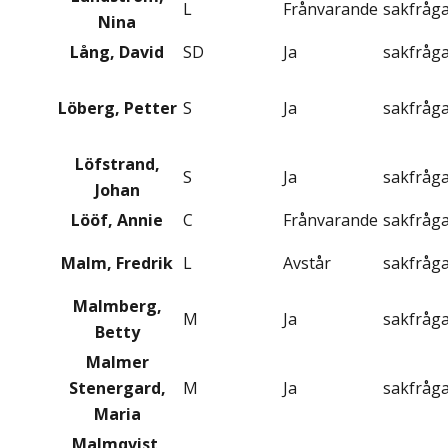
L
Frånvarande
sakfråg
Nina
Lång, David
SD
Ja
sakfråg
Löberg, Petter
S
Ja
sakfråg
Löfstrand,
S
Ja
sakfråg
Johan
Lööf, Annie
C
Frånvarande
sakfråg
Malm, Fredrik
L
Avstår
sakfråg
Malmberg,
M
Ja
sakfråg
Betty
Malmer
Stenergard,
M
Ja
sakfråg
Maria
Malmqvist,