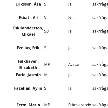
Eriksson, Åsa
S
Ja
sakfråg
Esbati, Ali
V
Nej
sakfråg
Eskilandersson,
SD
Ja
sakfråg
Mikael
Ezelius, Erik
S
Ja
sakfråg
Falkhaven,
MP
Avstår
sakfråg
Elisabeth
Farid, Jasmin
M
Ja
sakfråg
Fazelian, Aylin
S
Ja
sakfråg
Ferm, Maria
MP
Frånvarande
sakfråg