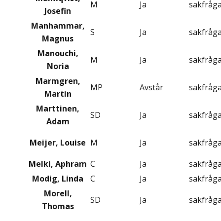
M
Ja
sakfråg
Josefin
Manhammar,
S
Ja
sakfråg
Magnus
Manouchi,
M
Ja
sakfråg
Noria
Marmgren,
MP
Avstår
sakfråg
Martin
Marttinen,
SD
Ja
sakfråg
Adam
Meijer, Louise
M
Ja
sakfråg
Melki, Aphram
C
Ja
sakfråg
Modig, Linda
C
Ja
sakfråg
Morell,
SD
Ja
sakfråg
Thomas