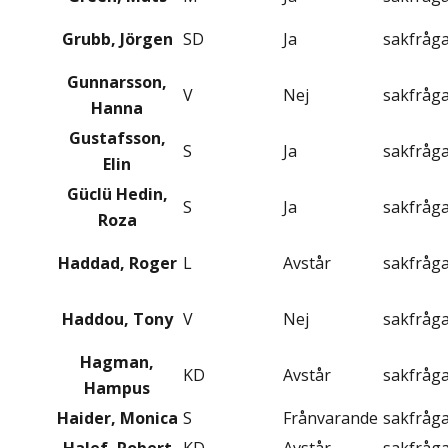
Grubb, Jörgen
SD
Ja
sakfråg
Gunnarsson,
V
Nej
sakfråg
Hanna
Gustafsson,
S
Ja
sakfråg
Elin
Güclü Hedin,
S
Ja
sakfråg
Roza
Haddad, Roger
L
Avstår
sakfråg
Haddou, Tony
V
Nej
sakfråg
Hagman,
KD
Avstår
sakfråg
Hampus
Haider, Monica
S
Frånvarande
sakfråg