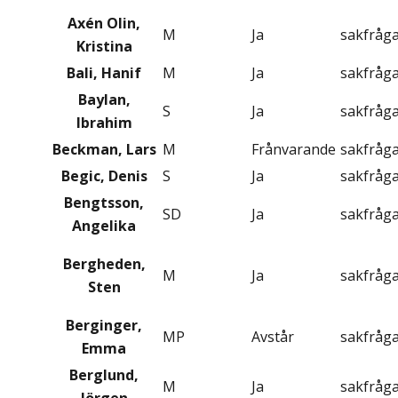
Axén Olin,
M
Ja
sakfråg
Kristina
Bali, Hanif
M
Ja
sakfråg
Baylan,
S
Ja
sakfråg
Ibrahim
Beckman, Lars
M
Frånvarande
sakfråg
Begic, Denis
S
Ja
sakfråg
Bengtsson,
SD
Ja
sakfråg
Angelika
Bergheden,
M
Ja
sakfråg
Sten
Berginger,
MP
Avstår
sakfråg
Emma
Berglund,
M
Ja
sakfråg