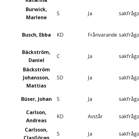
Katarina
Burwick,
S
Ja
sakfråg
Marlene
Busch, Ebba
KD
Frånvarande
sakfråg
Bäckström,
C
Ja
sakfråg
Daniel
Bäckström
Johansson,
SD
Ja
sakfråg
Mattias
Büser, Johan
S
Ja
sakfråg
Carlson,
KD
Avstår
sakfråg
Andreas
Carlsson,
S
Ja
sakfråg
ClasGöran