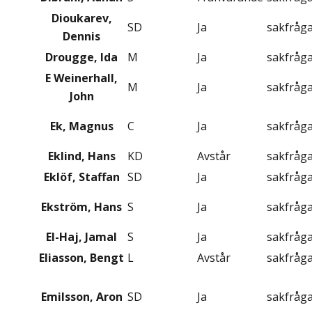
Dioukarev,
SD
Ja
sakfråg
Dennis
Drougge, Ida
M
Ja
sakfråg
E Weinerhall,
M
Ja
sakfråg
John
Ek, Magnus
C
Ja
sakfråg
Eklind, Hans
KD
Avstår
sakfråg
Eklöf, Staffan
SD
Ja
sakfråg
Ekström, Hans
S
Ja
sakfråg
El-Haj, Jamal
S
Ja
sakfråg
Eliasson, Bengt
L
Avstår
sakfråg
Emilsson, Aron
SD
Ja
sakfråg