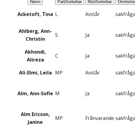
Namn
Parti
Sorterbar
Röst
Sorterbar
Omröstni
Acketoft, Tina
L
Avstår
sakfråg
Ahlberg, Ann-
S
Ja
sakfråg
Christin
Akhondi,
C
Ja
sakfråg
Alireza
Ali-Elmi, Leila
MP
Avstår
sakfråg
Alm, Ann-Sofie
M
Ja
sakfråg
Alm Ericson,
MP
Frånvarande
sakfråg
Janine