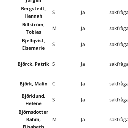
Jörgen
Bergstedt,
S
Ja
sakfråg
Hannah
Billström,
M
Ja
sakfråg
Tobias
Bjellqvist,
S
Ja
sakfråg
Elsemarie
Björck, Patrik
S
Ja
sakfråg
Björk, Malin
C
Ja
sakfråg
Björklund,
S
Ja
sakfråg
Heléne
Björnsdotter
Rahm,
M
Ja
sakfråg
Elisabeth