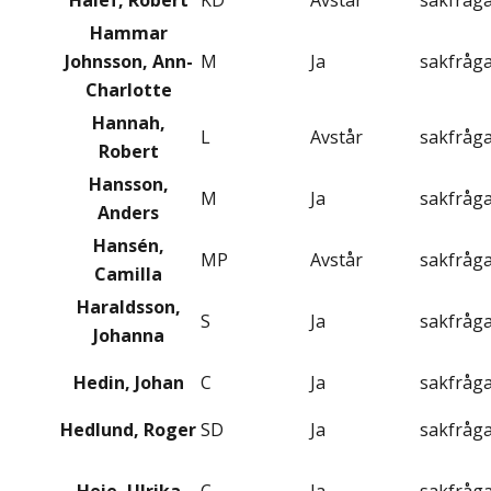
Halef, Robert
KD
Avstår
sakfråg
Hammar
Johnsson, Ann-
M
Ja
sakfråg
Charlotte
Hannah,
L
Avstår
sakfråg
Robert
Hansson,
M
Ja
sakfråg
Anders
Hansén,
MP
Avstår
sakfråg
Camilla
Haraldsson,
S
Ja
sakfråg
Johanna
Hedin, Johan
C
Ja
sakfråg
Hedlund, Roger
SD
Ja
sakfråg