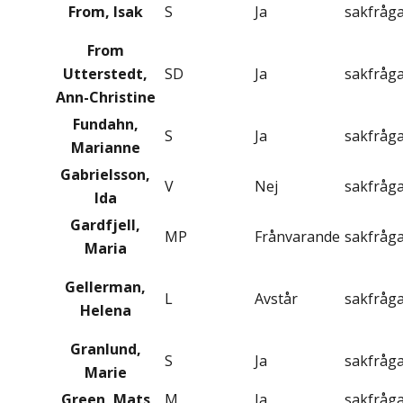
From, Isak
S
Ja
sakfråg
From
Utterstedt,
SD
Ja
sakfråg
Ann-Christine
Fundahn,
S
Ja
sakfråg
Marianne
Gabrielsson,
V
Nej
sakfråg
Ida
Gardfjell,
MP
Frånvarande
sakfråg
Maria
Gellerman,
L
Avstår
sakfråg
Helena
Granlund,
S
Ja
sakfråg
Marie
Green, Mats
M
Ja
sakfråg