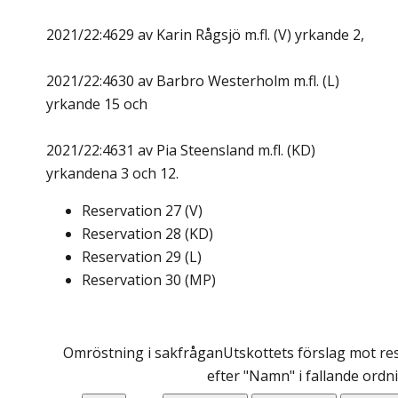
2021/22:4629 av Karin Rågsjö m.fl. (V) yrkande 2,
2021/22:4630 av Barbro Westerholm m.fl. (L)
yrkande 15 och
2021/22:4631 av Pia Steensland m.fl. (KD)
yrkandena 3 och 12.
Reservation
27
(
V
)
Reservation
28
(
KD
)
Reservation
29
(
L
)
Reservation
30
(
MP
)
Omröstning i sakfrågan
Utskottets förslag mot res
efter "Namn" i fallande ordn