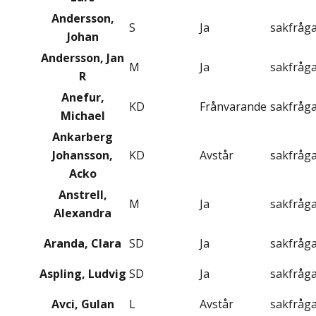
Andersson,
S
Ja
sakfråg
Johan
Andersson, Jan
M
Ja
sakfråg
R
Anefur,
KD
Frånvarande
sakfråg
Michael
Ankarberg
Johansson,
KD
Avstår
sakfråg
Acko
Anstrell,
M
Ja
sakfråg
Alexandra
Aranda, Clara
SD
Ja
sakfråg
Aspling, Ludvig
SD
Ja
sakfråg
Avci, Gulan
L
Avstår
sakfråg