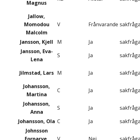
Magnus
Jallow,
Momodou
V
Frånvarande
sakfråg
Malcolm
Jansson, Kjell
M
Ja
sakfråg
Jansson, Eva-
S
Ja
sakfråg
Lena
Jilmstad, Lars
M
Ja
sakfråg
Johansson,
C
Ja
sakfråg
Martina
Johansson,
S
Ja
sakfråg
Anna
Johansson, Ola
C
Ja
sakfråg
Johnsson
Fornarve,
V
Nej
sakfråg