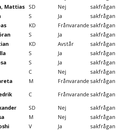
, Mattias
SD
Nej
sakfrågan
n
S
Ja
sakfrågan
eas
KD
Frånvarande
sakfrågan
öran
S
Ja
sakfrågan
tian
KD
Avstår
sakfrågan
lla
S
Ja
sakfrågan
esa
S
Ja
sakfrågan
C
Nej
sakfrågan
areta
M
Frånvarande
sakfrågan
edrik
C
Frånvarande
sakfrågan
exander
SD
Nej
sakfrågan
sa
M
Nej
sakfrågan
oshi
V
Ja
sakfrågan