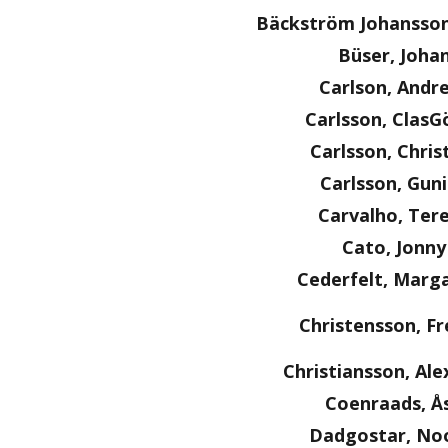
Bäckström Johansson
Büser, Joha
Carlson, Andr
Carlsson, ClasG
Carlsson, Chris
Carlsson, Guni
Carvalho, Ter
Cato, Jonny
Cederfelt, Marg
Christensson, Fr
Christiansson, Al
Coenraads, Å
Dadgostar, No