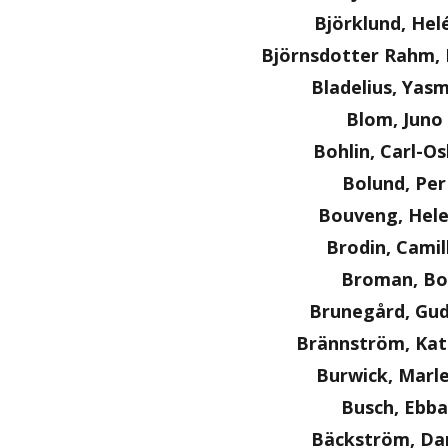
Björklund, Hel
Björnsdotter Rahm, 
Bladelius, Yas
Blom, Juno
Bohlin, Carl-O
Bolund, Per
Bouveng, Hel
Brodin, Camil
Broman, Bo
Brunegård, Gu
Brännström, Kat
Burwick, Marl
Busch, Ebba
Bäckström, Dan