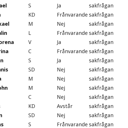
ael
S
Ja
sakfrågan
a
KD
Frånvarande
sakfrågan
kael
M
Nej
sakfrågan
lin
L
Frånvarande
sakfrågan
orena
V
Ja
sakfrågan
rina
C
Frånvarande
sakfrågan
an
S
Ja
sakfrågan
nis
SD
Nej
sakfrågan
a
M
Nej
sakfrågan
ohn
M
Nej
sakfrågan
C
Nej
sakfrågan
s
KD
Avstår
sakfrågan
n
SD
Nej
sakfrågan
ns
S
Frånvarande
sakfrågan