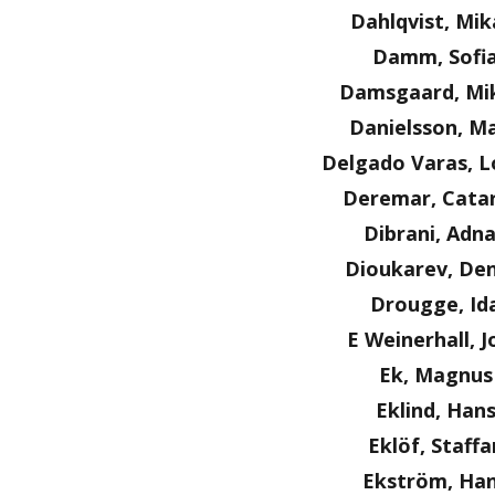
Dahlqvist, Mik
Damm, Sofi
Damsgaard, Mi
Danielsson, Ma
Delgado Varas, L
Deremar, Cata
Dibrani, Adn
Dioukarev, Den
Drougge, Id
E Weinerhall, J
Ek, Magnus
Eklind, Han
Eklöf, Staffa
Ekström, Ha