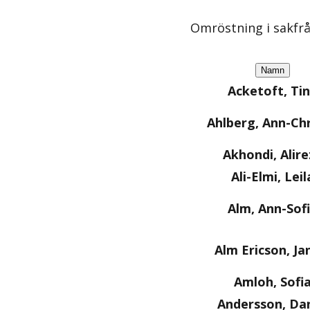
Omröstning i sakfr
Namn
Acketoft, Ti
Ahlberg, Ann-Chr
Akhondi, Alire
Ali-Elmi, Leil
Alm, Ann-Sof
Alm Ericson, Ja
Amloh, Sofi
Andersson, Dan