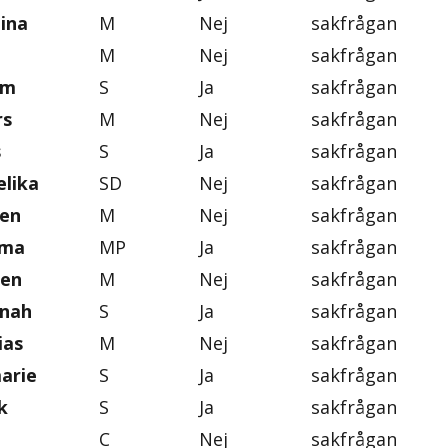
tina
M
Nej
sakfrågan
M
Nej
sakfrågan
im
S
Ja
sakfrågan
rs
M
Nej
sakfrågan
s
S
Ja
sakfrågan
lika
SD
Nej
sakfrågan
ten
M
Nej
sakfrågan
mma
MP
Ja
sakfrågan
gen
M
Nej
sakfrågan
nnah
S
Ja
sakfrågan
ias
M
Nej
sakfrågan
marie
S
Ja
sakfrågan
k
S
Ja
sakfrågan
C
Nej
sakfrågan