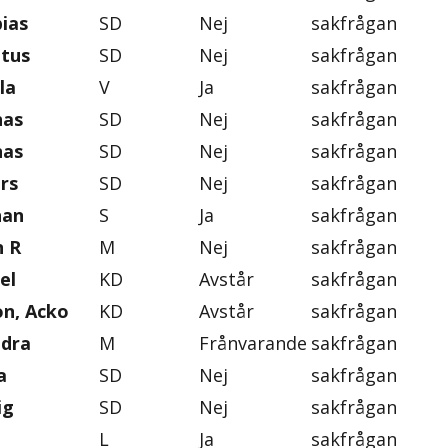
ias
SD
Nej
sakfrågan
ntus
SD
Nej
sakfrågan
la
V
Ja
sakfrågan
nas
SD
Nej
sakfrågan
nas
SD
Nej
sakfrågan
rs
SD
Nej
sakfrågan
han
S
Ja
sakfrågan
n R
M
Nej
sakfrågan
el
KD
Avstår
sakfrågan
on, Acko
KD
Avstår
sakfrågan
ndra
M
Frånvarande
sakfrågan
a
SD
Nej
sakfrågan
ig
SD
Nej
sakfrågan
L
Ja
sakfrågan