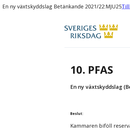
En ny växtskyddslag Betänkande 2021/22:MJU25
Til
10. PFAS
En ny växtskyddslag (B
Beslut
:
Kammaren biföll reserv