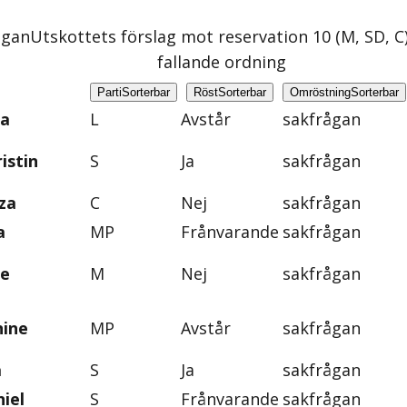
ågan
Utskottets förslag mot reservation 10 (M, SD, C
fallande ordning
Parti
Sorterbar
Röst
Sorterbar
Omröstning
Sorterbar
na
L
Avstår
sakfrågan
istin
S
Ja
sakfrågan
za
C
Nej
sakfrågan
a
MP
Frånvarande
sakfrågan
ie
M
Nej
sakfrågan
nine
MP
Avstår
sakfrågan
a
S
Ja
sakfrågan
iel
S
Frånvarande
sakfrågan