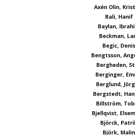
Axén Olin, Kris
Bali, Hanif
Baylan, Ibrah
Beckman, La
Begic, Deni
Bengtsson, Ange
Bergheden, S
Berginger, E
Berglund, Jör
Bergstedt, Ha
Billström, Tob
Bjellqvist, Else
Björck, Patri
Björk, Malin