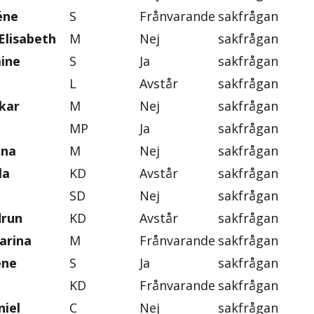
éne
S
Frånvarande
sakfrågan
Elisabeth
M
Nej
sakfrågan
mine
S
Ja
sakfrågan
L
Avstår
sakfrågan
skar
M
Nej
sakfrågan
MP
Ja
sakfrågan
ena
M
Nej
sakfrågan
la
KD
Avstår
sakfrågan
SD
Nej
sakfrågan
drun
KD
Avstår
sakfrågan
arina
M
Frånvarande
sakfrågan
ene
S
Ja
sakfrågan
KD
Frånvarande
sakfrågan
iel
C
Nej
sakfrågan