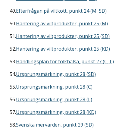
49.
Efterfrågan på viltkött, punkt 24 (M, SD)
50.
Hantering av viltprodukter, punkt 25 (M)
51.
Hantering av viltprodukter, punkt 25 (SD)
52.
Hantering av viltprodukter, punkt 25 (KD)
53.
Handlingsplan för folkhälsa, punkt 27 (C, L)
54.
Ursprungsmärkning, punkt 28 (SD)
55.
Ursprungsmärkning, punkt 28 (C)
56.
Ursprungsmärkning, punkt 28 (L)
57.
Ursprungsmärkning, punkt 28 (KD)
58.
Svenska mervärden, punkt 29 (SD)