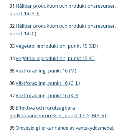
31.
Hållbar produktion och produktionsresurser,
punkt 14 (SD)
32.
Hållbar produktion och produktionsresurser,
punkt 14 (C)
33.
Vegetabilieproduktion, punkt 15 (SD)
34.
Vegetabilieproduktion, punkt 15 (C)
35.
Växtförädling, punkt 16 (M)
36.
Växtförädling, punkt 16 (C, L)
37.
Växtförädling, punkt 16 (KD)
38.
Effektiva och förutsägbara
godkännandeprocesser, punkt 17 (S, MP, V)
39.
Ömsesidigt erkännande av växtskyddsmedel,