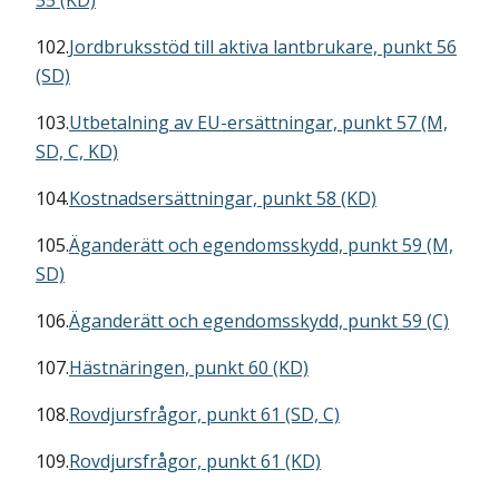
55 (KD)
102.
Jordbruksstöd till aktiva lantbrukare, punkt 56
(SD)
103.
Utbetalning av EU-ersättningar, punkt 57 (M,
SD, C, KD)
104.
Kostnadsersättningar, punkt 58 (KD)
105.
Äganderätt och egendomsskydd, punkt 59 (M,
SD)
106.
Äganderätt och egendomsskydd, punkt 59 (C)
107.
Hästnäringen, punkt 60 (KD)
108.
Rovdjursfrågor, punkt 61 (SD, C)
109.
Rovdjursfrågor, punkt 61 (KD)