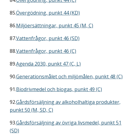
84.
Övergödning, punkt 44 (C)
85.
Övergödning, punkt 44 (KD)
86.
Miljöersättningar, punkt 45 (M, C)
87.
Vattenfrågor, punkt 46 (SD)
88.
Vattenfrågor, punkt 46 (C)
89.
Agenda 2030, punkt 47 (C, L)
90.
Generationsmålet och miljömålen, punkt 48 (C)
91.
Biodrivmedel och biogas, punkt 49 (C)
92.
Gårdsförsäljning av alkoholhaltiga produkter,
punkt 50 (M, SD, C)
93.
Gårdsförsäljning av övriga livsmedel, punkt 51
(SD)