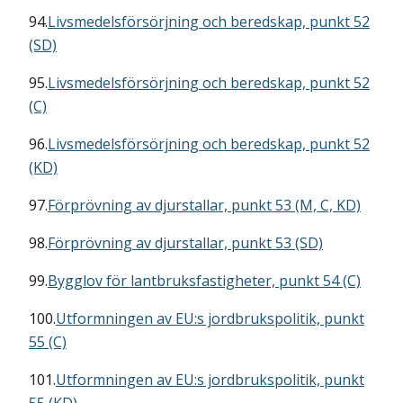
94.
Livsmedelsförsörjning och beredskap, punkt 52
(SD)
95.
Livsmedelsförsörjning och beredskap, punkt 52
(C)
96.
Livsmedelsförsörjning och beredskap, punkt 52
(KD)
97.
Förprövning av djurstallar, punkt 53 (M, C, KD)
98.
Förprövning av djurstallar, punkt 53 (SD)
99.
Bygglov för lantbruksfastigheter, punkt 54 (C)
100.
Utformningen av EU:s jordbrukspolitik, punkt
55 (C)
101.
Utformningen av EU:s jordbrukspolitik, punkt