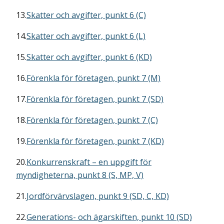
13.
Skatter och avgifter, punkt 6 (C)
14.
Skatter och avgifter, punkt 6 (L)
15.
Skatter och avgifter, punkt 6 (KD)
16.
Förenkla för företagen, punkt 7 (M)
17.
Förenkla för företagen, punkt 7 (SD)
18.
Förenkla för företagen, punkt 7 (C)
19.
Förenkla för företagen, punkt 7 (KD)
20.
Konkurrenskraft – en uppgift för
myndigheterna, punkt 8 (S, MP, V)
21.
Jordförvärvslagen, punkt 9 (SD, C, KD)
22.
Generations- och ägarskiften, punkt 10 (SD)