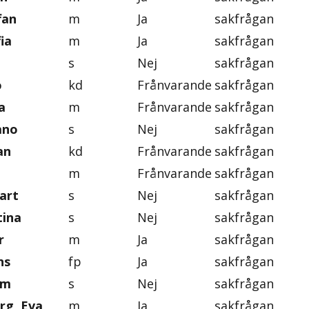
fan
m
Ja
sakfrågan
ia
m
Ja
sakfrågan
s
Nej
sakfrågan
o
kd
Frånvarande
sakfrågan
a
m
Frånvarande
sakfrågan
ano
s
Nej
sakfrågan
an
kd
Frånvarande
sakfrågan
m
Frånvarande
sakfrågan
art
s
Nej
sakfrågan
tina
s
Nej
sakfrågan
r
m
Ja
sakfrågan
ns
fp
Ja
sakfrågan
im
s
Nej
sakfrågan
rg, Eva
m
Ja
sakfrågan