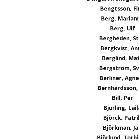
Bengtsson, Fi
Berg, Marian
Berg, Ulf
Bergheden, S
Bergkvist, An
Berglind, Ma
Bergström, S
Berliner, Agn
Bernhardsson,
Bill, Per
Bjurling, Lail
Björck, Patri
Björkman, Ja
Björlund, Torb