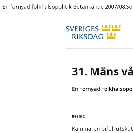
En förnyad folkhälsopolitik Betänkande 2007/08:S
31. Mäns v
En förnyad folkhälsopo
Beslut
:
Kammaren biföll utskot