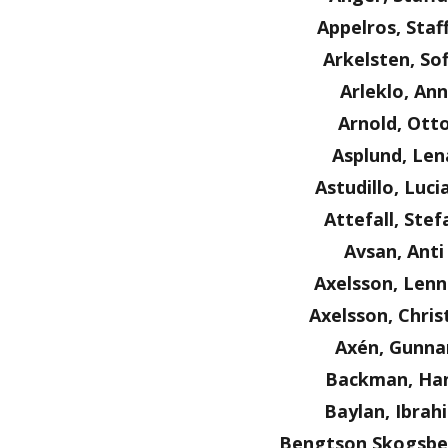
Appelros, Staf
Arkelsten, Sof
Arleklo, Ann
Arnold, Ott
Asplund, Len
Astudillo, Luci
Attefall, Stef
Avsan, Anti
Axelsson, Lenn
Axelsson, Chris
Axén, Gunna
Backman, Ha
Baylan, Ibrah
Bengtson Skogsbe