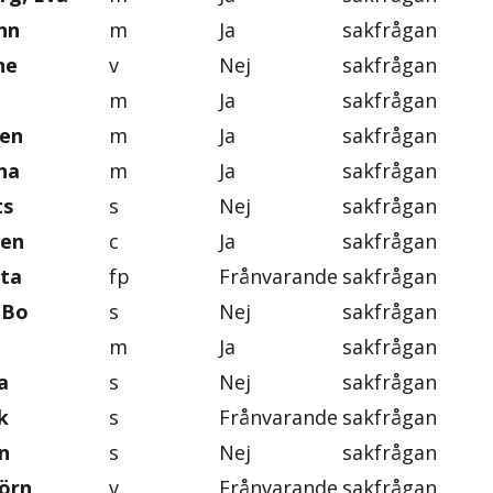
nn
m
Ja
sakfrågan
ne
v
Nej
sakfrågan
m
Ja
sakfrågan
ten
m
Ja
sakfrågan
na
m
Ja
sakfrågan
ts
s
Nej
sakfrågan
ven
c
Ja
sakfrågan
eta
fp
Frånvarande
sakfrågan
 Bo
s
Nej
sakfrågan
m
Ja
sakfrågan
a
s
Nej
sakfrågan
k
s
Frånvarande
sakfrågan
n
s
Nej
sakfrågan
jörn
v
Frånvarande
sakfrågan