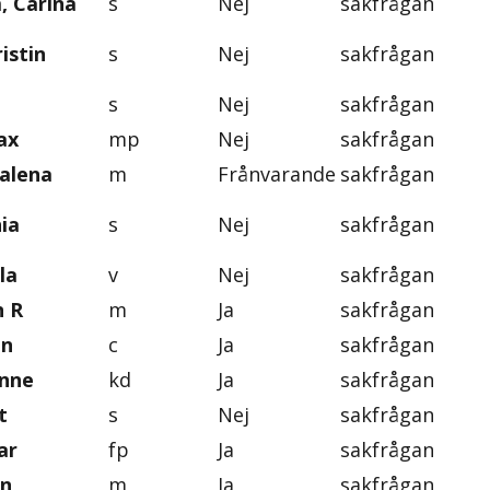
, Carina
s
Nej
sakfrågan
istin
s
Nej
sakfrågan
n
s
Nej
sakfrågan
ax
mp
Nej
sakfrågan
alena
m
Frånvarande
sakfrågan
ia
s
Nej
sakfrågan
la
v
Nej
sakfrågan
n R
m
Ja
sakfrågan
an
c
Ja
sakfrågan
onne
kd
Ja
sakfrågan
t
s
Nej
sakfrågan
ar
fp
Ja
sakfrågan
an
m
Ja
sakfrågan