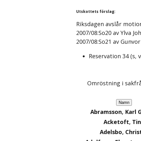
Utskottets förslag
:
Riksdagen avslår motio
2007/08:So20 av Ylva Joh
2007/08:So21 av Gunvor 
Reservation
34
(
s, 
Omröstning i sakfr
Namn
Abramsson, Karl 
Acketoft, Ti
Adelsbo, Chris