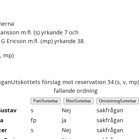
nerna
ansson m.fl. (s) yrkande 7 och
G Ericson m.fl. (mp) yrkande 38.
v, mp
)
ågan
Utskottets förslag mot reservation 34 (s, v, mp
fallande ordning
Parti
Sorterbar
Röst
Sorterbar
Omröstning
Sorterbar
Gustav
s
Nej
sakfrågan
na
fp
Ja
sakfrågan
ter
s
Nej
sakfrågan