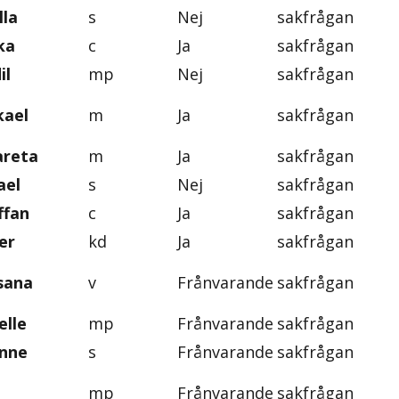
lla
s
Nej
sakfrågan
ka
c
Ja
sakfrågan
il
mp
Nej
sakfrågan
kael
m
Ja
sakfrågan
areta
m
Ja
sakfrågan
ael
s
Nej
sakfrågan
ffan
c
Ja
sakfrågan
er
kd
Ja
sakfrågan
sana
v
Frånvarande
sakfrågan
elle
mp
Frånvarande
sakfrågan
anne
s
Frånvarande
sakfrågan
mp
Frånvarande
sakfrågan