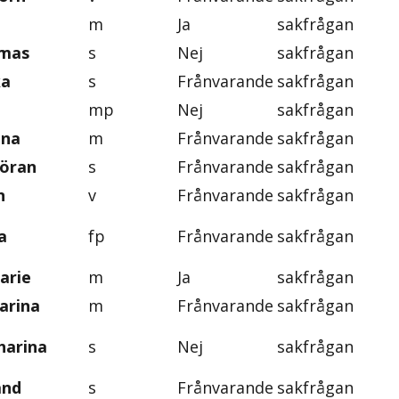
m
Ja
sakfrågan
omas
s
Nej
sakfrågan
ka
s
Frånvarande
sakfrågan
mp
Nej
sakfrågan
ena
m
Frånvarande
sakfrågan
Göran
s
Frånvarande
sakfrågan
n
v
Frånvarande
sakfrågan
a
fp
Frånvarande
sakfrågan
arie
m
Ja
sakfrågan
arina
m
Frånvarande
sakfrågan
harina
s
Nej
sakfrågan
and
s
Frånvarande
sakfrågan