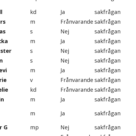
l
kd
Ja
sakfrågan
rs
m
Frånvarande
sakfrågan
as
s
Nej
sakfrågan
cka
m
Ja
sakfrågan
ister
s
Nej
sakfrågan
n
s
Nej
sakfrågan
evi
m
Ja
sakfrågan
rie
v
Frånvarande
sakfrågan
lie
kd
Frånvarande
sakfrågan
in
m
Ja
sakfrågan
m
Ja
sakfrågan
r G
mp
Nej
sakfrågan