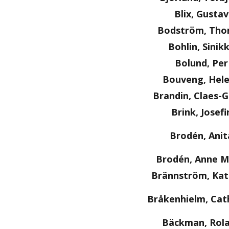
Blix, Gustav
Bodström, Th
Bohlin, Sinik
Bolund, Per
Bouveng, Hel
Brandin, Claes-
Brink, Josefi
Brodén, Anit
Brodén, Anne M
Brännström, Kat
Bråkenhielm, Cat
Bäckman, Rol