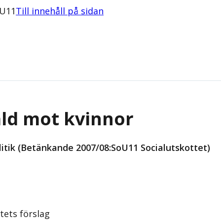
oU11
Till innehåll på sidan
åld mot kvinnor
litik (Betänkande 2007/08:SoU11 Socialutskottet)
tets förslag