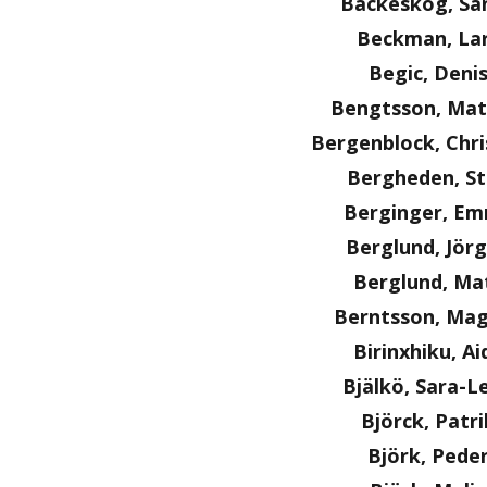
Backeskog, Sa
Beckman, La
Begic, Deni
Bengtsson, Mat
Bergenblock, Chri
Bergheden, S
Berginger, E
Berglund, Jör
Berglund, Ma
Berntsson, Ma
Birinxhiku, Ai
Bjälkö, Sara-L
Björck, Patri
Björk, Pede