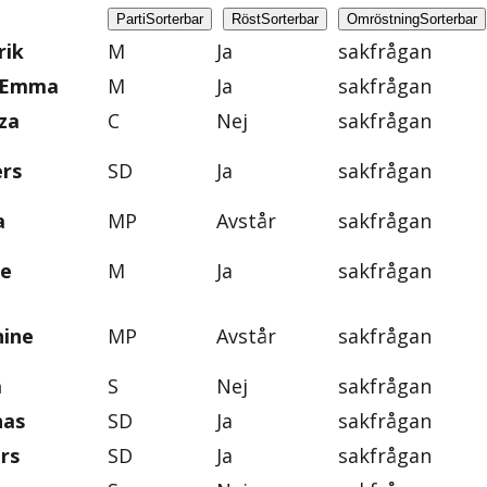
Parti
Sorterbar
Röst
Sorterbar
Omröstning
Sorterbar
rik
M
Ja
sakfrågan
, Emma
M
Ja
sakfrågan
za
C
Nej
sakfrågan
ers
SD
Ja
sakfrågan
a
MP
Avstår
sakfrågan
ie
M
Ja
sakfrågan
nine
MP
Avstår
sakfrågan
a
S
Nej
sakfrågan
nas
SD
Ja
sakfrågan
rs
SD
Ja
sakfrågan