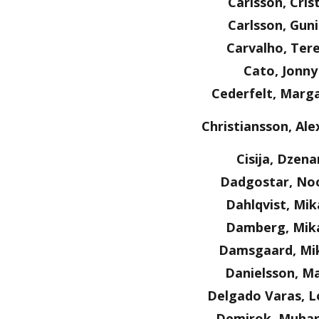
Carlsson, Cris
Carlsson, Guni
Carvalho, Ter
Cato, Jonny
Cederfelt, Marg
Christiansson, Al
Cisija, Dzena
Dadgostar, No
Dahlqvist, Mik
Damberg, Mik
Damsgaard, Mi
Danielsson, Ma
Delgado Varas, L
Demirok, Muha