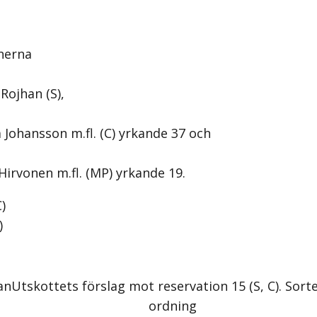
nerna
Rojhan (S),
 Johansson m.fl. (C) yrkande 37 och
Hirvonen m.fl. (MP) yrkande 19.
C
)
)
an
Utskottets förslag mot reservation 15 (S, C)
. Sort
ordning