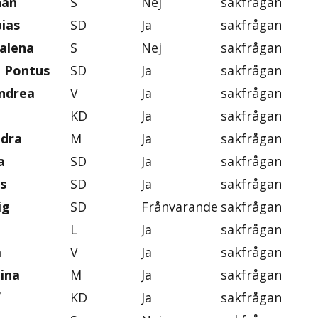
han
S
Nej
sakfrågan
ias
SD
Ja
sakfrågan
alena
S
Nej
sakfrågan
, Pontus
SD
Ja
sakfrågan
ndrea
V
Ja
sakfrågan
KD
Ja
sakfrågan
ndra
M
Ja
sakfrågan
a
SD
Ja
sakfrågan
s
SD
Ja
sakfrågan
ig
SD
Frånvarande
sakfrågan
L
Ja
sakfrågan
a
V
Ja
sakfrågan
tina
M
Ja
sakfrågan
f
KD
Ja
sakfrågan