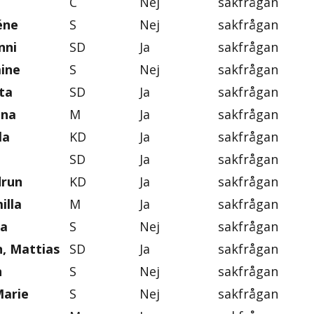
C
Nej
sakfrågan
éne
S
Nej
sakfrågan
nni
SD
Ja
sakfrågan
mine
S
Nej
sakfrågan
ta
SD
Ja
sakfrågan
ena
M
Ja
sakfrågan
la
KD
Ja
sakfrågan
SD
Ja
sakfrågan
drun
KD
Ja
sakfrågan
illa
M
Ja
sakfrågan
na
S
Nej
sakfrågan
, Mattias
SD
Ja
sakfrågan
n
S
Nej
sakfrågan
Marie
S
Nej
sakfrågan