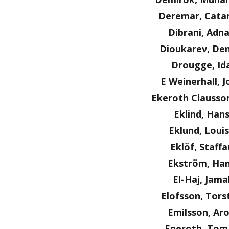
Deremar, Cata
Dibrani, Adn
Dioukarev, Den
Drougge, Id
E Weinerhall, J
Ekeroth Clausson
Eklind, Han
Eklund, Loui
Eklöf, Staffa
Ekström, Ha
El-Haj, Jama
Elofsson, Tors
Emilsson, Ar
Eneroth, Tom