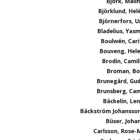
Björk, Malin
Björklund, Hel
Björnerfors, U
Bladelius, Yas
Boulwén, Cari
Bouveng, Hel
Brodin, Camil
Broman, Bo
Brunegård, Gu
Brunsberg, Cam
Bäckelin, Le
Bäckström Johansson
Büser, Joha
Carlsson, Rose-