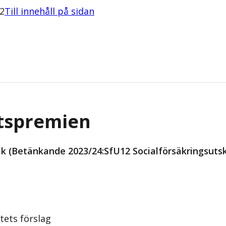
2
Till innehåll på sidan
tspremien
ik (Betänkande 2023/24:SfU12 Socialförsäkringsuts
tets förslag