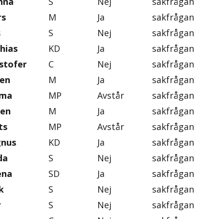
nna
S
Nej
sakfrågan
rs
M
Ja
sakfrågan
s
S
Nej
sakfrågan
hias
KD
Ja
sakfrågan
stofer
C
Nej
sakfrågan
ten
M
Ja
sakfrågan
mma
MP
Avstår
sakfrågan
gen
M
Ja
sakfrågan
ts
MP
Avstår
sakfrågan
gnus
KD
Ja
sakfrågan
da
S
Nej
sakfrågan
ena
SD
Ja
sakfrågan
k
S
Nej
sakfrågan
r
S
Nej
sakfrågan