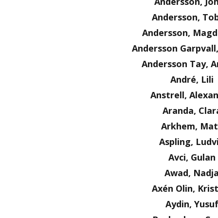
Andersson, Jo
Andersson, Tob
Andersson, Magd
Andersson Garpvall
Andersson Tay, A
André, Lili
Anstrell, Alexa
Aranda, Clar
Arkhem, Mat
Aspling, Ludv
Avci, Gulan
Awad, Nadj
Axén Olin, Kris
Aydin, Yusu