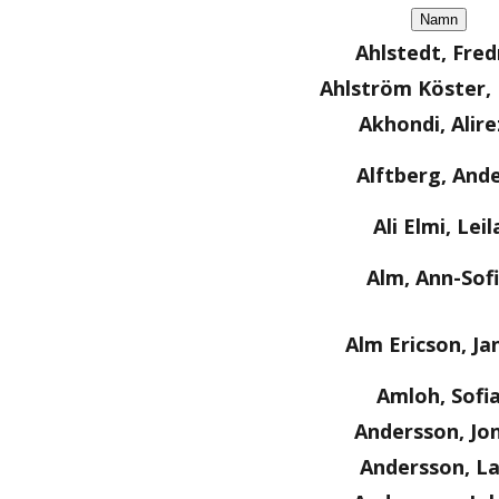
Namn
Ahlstedt, Fred
Ahlström Köster
Akhondi, Alire
Alftberg, And
Ali Elmi, Leil
Alm, Ann-Sof
Alm Ericson, Ja
Amloh, Sofi
Andersson, Jo
Andersson, La