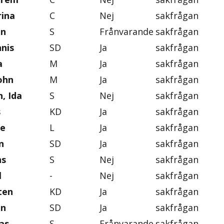
rina
C
Nej
sakfrågan
an
S
Frånvarande
sakfrågan
nis
SD
Ja
sakfrågan
a
M
Ja
sakfrågan
ohn
M
Ja
sakfrågan
, Ida
S
Nej
sakfrågan
s
KD
Ja
sakfrågan
se
L
Ja
sakfrågan
n
SD
Ja
sakfrågan
ns
S
Nej
sakfrågan
l
-
Nej
sakfrågan
ten
KD
Ja
sakfrågan
on
SD
Ja
sakfrågan
as
S
Frånvarande
sakfrågan