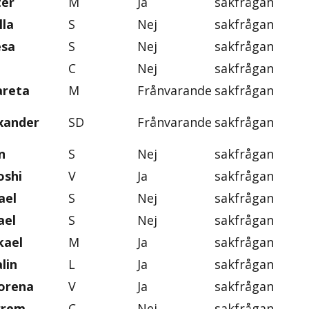
ter
M
Ja
sakfrågan
lla
S
Nej
sakfrågan
esa
S
Nej
sakfrågan
C
Nej
sakfrågan
areta
M
Frånvarande
sakfrågan
exander
SD
Frånvarande
sakfrågan
n
S
Nej
sakfrågan
oshi
V
Ja
sakfrågan
ael
S
Nej
sakfrågan
ael
S
Nej
sakfrågan
kael
M
Ja
sakfrågan
lin
L
Ja
sakfrågan
orena
V
Ja
sakfrågan
rrem
C
Nej
sakfrågan