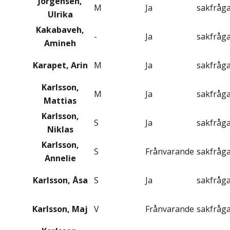
Jörgensen,
M
Ja
sakfråg
Ulrika
Kakabaveh,
-
Ja
sakfråg
Amineh
Karapet, Arin
M
Ja
sakfråg
Karlsson,
M
Ja
sakfråg
Mattias
Karlsson,
S
Ja
sakfråg
Niklas
Karlsson,
S
Frånvarande
sakfråg
Annelie
Karlsson, Åsa
S
Ja
sakfråg
Karlsson, Maj
V
Frånvarande
sakfråg