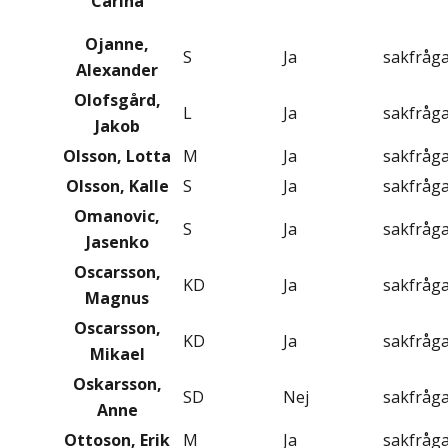
Carina
Ojanne,
S
Ja
sakfråg
Alexander
Olofsgård,
L
Ja
sakfråg
Jakob
Olsson, Lotta
M
Ja
sakfråg
Olsson, Kalle
S
Ja
sakfråg
Omanovic,
S
Ja
sakfråg
Jasenko
Oscarsson,
KD
Ja
sakfråg
Magnus
Oscarsson,
KD
Ja
sakfråg
Mikael
Oskarsson,
SD
Nej
sakfråg
Anne
Ottoson, Erik
M
Ja
sakfråg