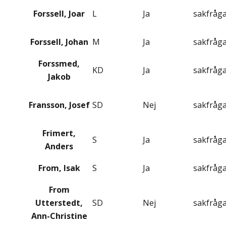
Forssell, Joar
L
Ja
sakfråg
Forssell, Johan
M
Ja
sakfråg
Forssmed,
KD
Ja
sakfråg
Jakob
Fransson, Josef
SD
Nej
sakfråg
Frimert,
S
Ja
sakfråg
Anders
From, Isak
S
Ja
sakfråg
From
Utterstedt,
SD
Nej
sakfråg
Ann-Christine