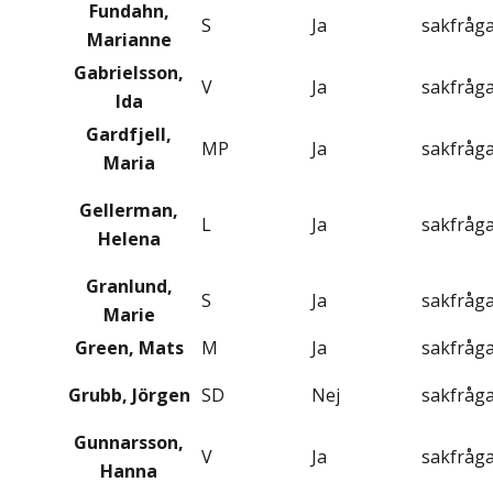
Fundahn,
S
Ja
sakfråg
Marianne
Gabrielsson,
V
Ja
sakfråg
Ida
Gardfjell,
MP
Ja
sakfråg
Maria
Gellerman,
L
Ja
sakfråg
Helena
Granlund,
S
Ja
sakfråg
Marie
Green, Mats
M
Ja
sakfråg
Grubb, Jörgen
SD
Nej
sakfråg
Gunnarsson,
V
Ja
sakfråg
Hanna