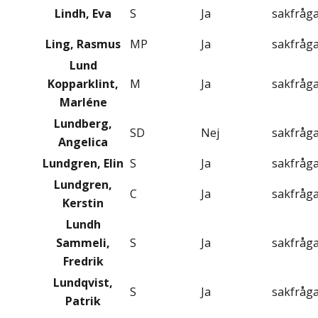
Lindh, Eva
S
Ja
sakfråg
Ling, Rasmus
MP
Ja
sakfråg
Lund
Kopparklint,
M
Ja
sakfråg
Marléne
Lundberg,
SD
Nej
sakfråg
Angelica
Lundgren, Elin
S
Ja
sakfråg
Lundgren,
C
Ja
sakfråg
Kerstin
Lundh
Sammeli,
S
Ja
sakfråg
Fredrik
Lundqvist,
S
Ja
sakfråg
Patrik