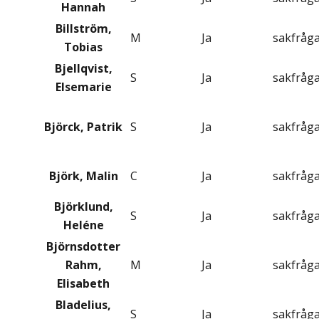
Hannah
Billström,
M
Ja
sakfråg
Tobias
Bjellqvist,
S
Ja
sakfråg
Elsemarie
Björck, Patrik
S
Ja
sakfråg
Björk, Malin
C
Ja
sakfråg
Björklund,
S
Ja
sakfråg
Heléne
Björnsdotter
Rahm,
M
Ja
sakfråg
Elisabeth
Bladelius,
S
Ja
sakfråg