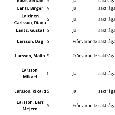
Köse, Serkan
S
Ja
sakfråg
Lahti, Birger
V
Ja
sakfråg
Laitinen
S
Ja
sakfråg
Carlsson, Diana
Lantz, Gustaf
S
Ja
sakfråg
Larsson, Dag
S
Frånvarande
sakfråg
Larsson, Malin
S
Frånvarande
sakfråg
Larsson,
C
Ja
sakfråg
Mikael
Larsson, Rikard
S
Ja
sakfråg
Larsson, Lars
S
Frånvarande
sakfråg
Mejern