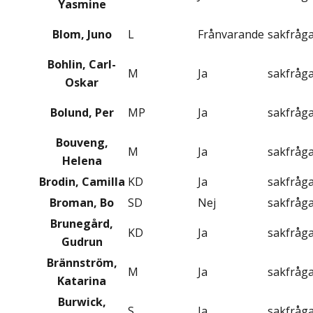
Yasmine
Blom, Juno
L
Frånvarande
sakfråg
Bohlin, Carl-
M
Ja
sakfråg
Oskar
Bolund, Per
MP
Ja
sakfråg
Bouveng,
M
Ja
sakfråg
Helena
Brodin, Camilla
KD
Ja
sakfråg
Broman, Bo
SD
Nej
sakfråg
Brunegård,
KD
Ja
sakfråg
Gudrun
Brännström,
M
Ja
sakfråg
Katarina
Burwick,
S
Ja
sakfråg