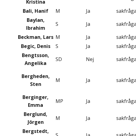
Kristina
Bali, Hanif
M
Ja
sakfråg
Baylan,
S
Ja
sakfråg
Ibrahim
Beckman, Lars
M
Ja
sakfråg
Begic, Denis
S
Ja
sakfråg
Bengtsson,
SD
Nej
sakfråg
Angelika
Bergheden,
M
Ja
sakfråg
Sten
Berginger,
MP
Ja
sakfråg
Emma
Berglund,
M
Ja
sakfråg
Jörgen
Bergstedt,
S
Ja
sakfråg