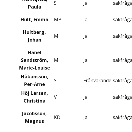
S
Ja
sakfråg
Paula
Hult, Emma
MP
Ja
sakfråg
Hultberg,
M
Ja
sakfråg
Johan
Hänel
Sandström,
M
Ja
sakfråg
Marie-Louise
Håkansson,
S
Frånvarande
sakfråg
Per-Arne
Höj Larsen,
V
Ja
sakfråg
Christina
Jacobsson,
KD
Ja
sakfråg
Magnus