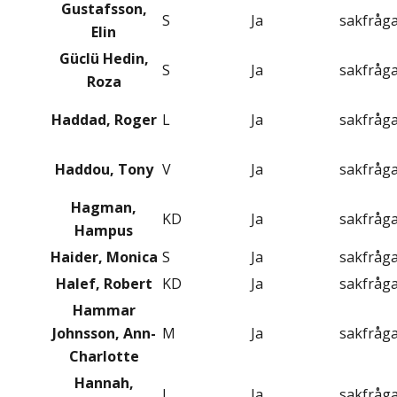
Gustafsson,
S
Ja
sakfråg
Elin
Güclü Hedin,
S
Ja
sakfråg
Roza
Haddad, Roger
L
Ja
sakfråg
Haddou, Tony
V
Ja
sakfråg
Hagman,
KD
Ja
sakfråg
Hampus
Haider, Monica
S
Ja
sakfråg
Halef, Robert
KD
Ja
sakfråg
Hammar
Johnsson, Ann-
M
Ja
sakfråg
Charlotte
Hannah,
L
Ja
sakfråg