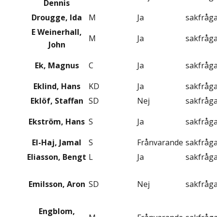
Dennis
Drougge, Ida
M
Ja
sakfråg
E Weinerhall,
M
Ja
sakfråg
John
Ek, Magnus
C
Ja
sakfråg
Eklind, Hans
KD
Ja
sakfråg
Eklöf, Staffan
SD
Nej
sakfråg
Ekström, Hans
S
Ja
sakfråg
El-Haj, Jamal
S
Frånvarande
sakfråg
Eliasson, Bengt
L
Ja
sakfråg
Emilsson, Aron
SD
Nej
sakfråg
Engblom,