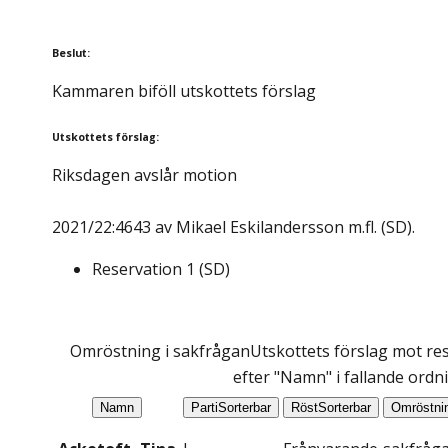
Beslut
:
Kammaren biföll utskottets förslag
Utskottets förslag
:
Riksdagen avslår motion
2021/22:4643 av Mikael Eskilandersson m.fl. (SD).
Reservation
1
(
SD
)
Omröstning i sakfrågan
Utskottets förslag mot res
efter "Namn" i fallande ordn
Namn
Parti
Sorterbar
Röst
Sorterbar
Omröstni