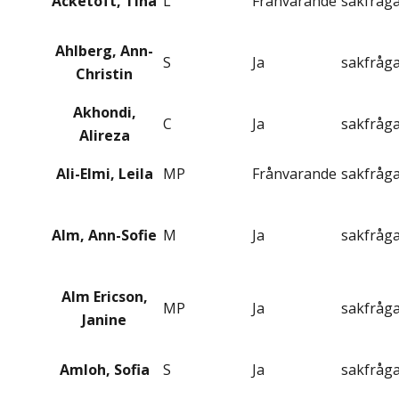
Acketoft, Tina
L
Frånvarande
sakfråg
Ahlberg, Ann-
S
Ja
sakfråg
Christin
Akhondi,
C
Ja
sakfråg
Alireza
Ali-Elmi, Leila
MP
Frånvarande
sakfråg
Alm, Ann-Sofie
M
Ja
sakfråg
Alm Ericson,
MP
Ja
sakfråg
Janine
Amloh, Sofia
S
Ja
sakfråg