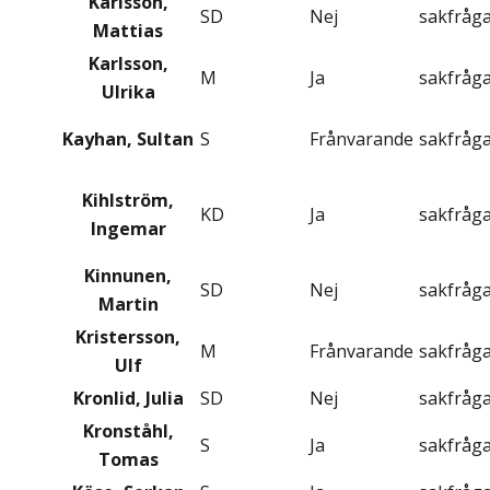
Karlsson,
SD
Nej
sakfråg
Mattias
Karlsson,
M
Ja
sakfråg
Ulrika
Kayhan, Sultan
S
Frånvarande
sakfråg
Kihlström,
KD
Ja
sakfråg
Ingemar
Kinnunen,
SD
Nej
sakfråg
Martin
Kristersson,
M
Frånvarande
sakfråg
Ulf
Kronlid, Julia
SD
Nej
sakfråg
Kronståhl,
S
Ja
sakfråg
Tomas