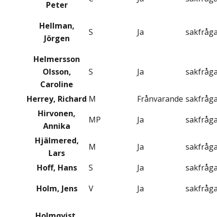
Peter
Hellman,
S
Ja
sakfråg
Jörgen
Helmersson
Olsson,
S
Ja
sakfråg
Caroline
Herrey, Richard
M
Frånvarande
sakfråg
Hirvonen,
MP
Ja
sakfråg
Annika
Hjälmered,
M
Ja
sakfråg
Lars
Hoff, Hans
S
Ja
sakfråg
Holm, Jens
V
Ja
sakfråg
Holmqvist,