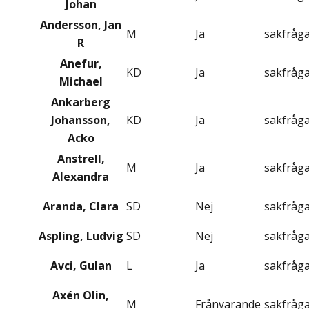
Johan
Andersson, Jan
M
Ja
sakfråg
R
Anefur,
KD
Ja
sakfråg
Michael
Ankarberg
Johansson,
KD
Ja
sakfråg
Acko
Anstrell,
M
Ja
sakfråg
Alexandra
Aranda, Clara
SD
Nej
sakfråg
Aspling, Ludvig
SD
Nej
sakfråg
Avci, Gulan
L
Ja
sakfråg
Axén Olin,
M
Frånvarande
sakfråg