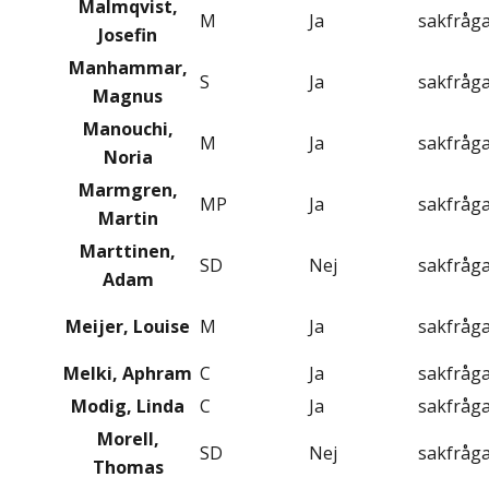
Malmqvist,
M
Ja
sakfråg
Josefin
Manhammar,
S
Ja
sakfråg
Magnus
Manouchi,
M
Ja
sakfråg
Noria
Marmgren,
MP
Ja
sakfråg
Martin
Marttinen,
SD
Nej
sakfråg
Adam
Meijer, Louise
M
Ja
sakfråg
Melki, Aphram
C
Ja
sakfråg
Modig, Linda
C
Ja
sakfråg
Morell,
SD
Nej
sakfråg
Thomas