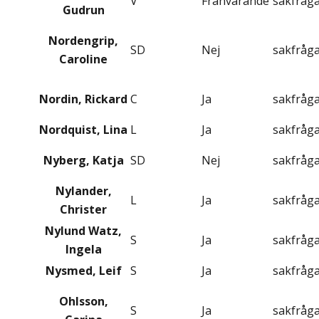
V
Frånvarande
sakfråg
Gudrun
Nordengrip,
SD
Nej
sakfråg
Caroline
Nordin, Rickard
C
Ja
sakfråg
Nordquist, Lina
L
Ja
sakfråg
Nyberg, Katja
SD
Nej
sakfråg
Nylander,
L
Ja
sakfråg
Christer
Nylund Watz,
S
Ja
sakfråg
Ingela
Nysmed, Leif
S
Ja
sakfråg
Ohlsson,
S
Ja
sakfråg