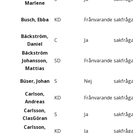
Marlene
Busch, Ebba
KD
Frånvarande
sakfråg
Bäckström,
C
Ja
sakfråg
Daniel
Bäckström
Johansson,
SD
Frånvarande
sakfråg
Mattias
Büser, Johan
S
Nej
sakfråg
Carlson,
KD
Frånvarande
sakfråg
Andreas
Carlsson,
S
Ja
sakfråg
ClasGöran
Carlsson,
KD
Ja
sakfråg