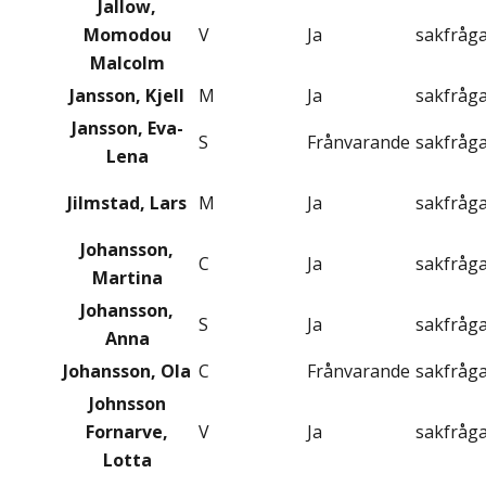
Jallow,
Momodou
V
Ja
sakfråg
Malcolm
Jansson, Kjell
M
Ja
sakfråg
Jansson, Eva-
S
Frånvarande
sakfråg
Lena
Jilmstad, Lars
M
Ja
sakfråg
Johansson,
C
Ja
sakfråg
Martina
Johansson,
S
Ja
sakfråg
Anna
Johansson, Ola
C
Frånvarande
sakfråg
Johnsson
Fornarve,
V
Ja
sakfråg
Lotta