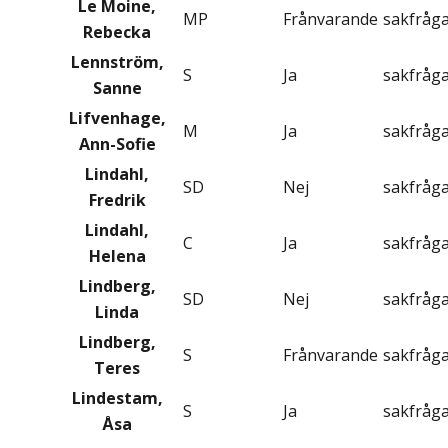
Le Moine,
MP
Frånvarande
sakfråg
Rebecka
Lennström,
S
Ja
sakfråg
Sanne
Lifvenhage,
M
Ja
sakfråg
Ann-Sofie
Lindahl,
SD
Nej
sakfråg
Fredrik
Lindahl,
C
Ja
sakfråg
Helena
Lindberg,
SD
Nej
sakfråg
Linda
Lindberg,
S
Frånvarande
sakfråg
Teres
Lindestam,
S
Ja
sakfråg
Åsa