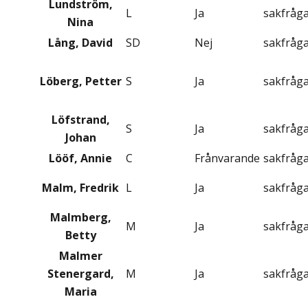
Lundström,
L
Ja
sakfråg
Nina
Lång, David
SD
Nej
sakfråg
Löberg, Petter
S
Ja
sakfråg
Löfstrand,
S
Ja
sakfråg
Johan
Lööf, Annie
C
Frånvarande
sakfråg
Malm, Fredrik
L
Ja
sakfråg
Malmberg,
M
Ja
sakfråg
Betty
Malmer
Stenergard,
M
Ja
sakfråg
Maria