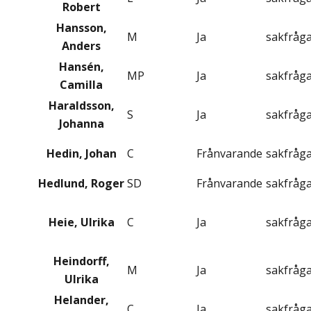
Robert
Hansson,
M
Ja
sakfråg
Anders
Hansén,
MP
Ja
sakfråg
Camilla
Haraldsson,
S
Ja
sakfråg
Johanna
Hedin, Johan
C
Frånvarande
sakfråg
Hedlund, Roger
SD
Frånvarande
sakfråg
Heie, Ulrika
C
Ja
sakfråg
Heindorff,
M
Ja
sakfråg
Ulrika
Helander,
C
Ja
sakfråg