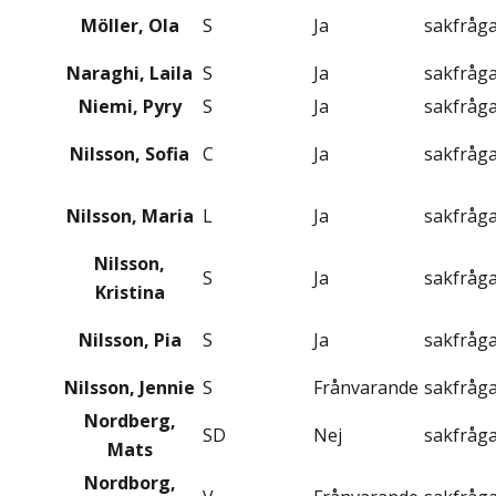
Möller, Ola
S
Ja
sakfråg
Naraghi, Laila
S
Ja
sakfråg
Niemi, Pyry
S
Ja
sakfråg
Nilsson, Sofia
C
Ja
sakfråg
Nilsson, Maria
L
Ja
sakfråg
Nilsson,
S
Ja
sakfråg
Kristina
Nilsson, Pia
S
Ja
sakfråg
Nilsson, Jennie
S
Frånvarande
sakfråg
Nordberg,
SD
Nej
sakfråg
Mats
Nordborg,