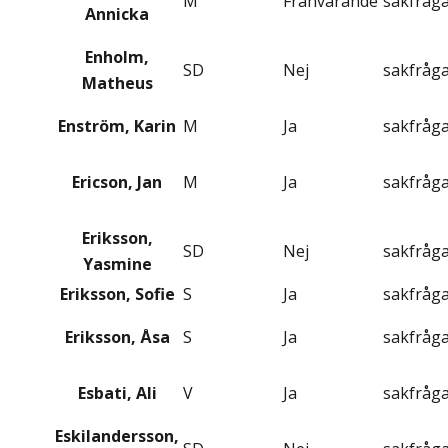
M
Frånvarande
sakfråg
Annicka
Enholm,
SD
Nej
sakfråg
Matheus
Enström, Karin
M
Ja
sakfråg
Ericson, Jan
M
Ja
sakfråg
Eriksson,
SD
Nej
sakfråg
Yasmine
Eriksson, Sofie
S
Ja
sakfråg
Eriksson, Åsa
S
Ja
sakfråg
Esbati, Ali
V
Ja
sakfråg
Eskilandersson,