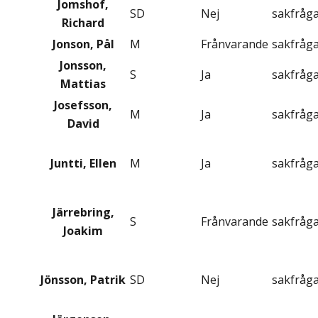
Jomshof,
SD
Nej
sakfråg
Richard
Jonson, Pål
M
Frånvarande
sakfråg
Jonsson,
S
Ja
sakfråg
Mattias
Josefsson,
M
Ja
sakfråg
David
Juntti, Ellen
M
Ja
sakfråg
Järrebring,
S
Frånvarande
sakfråg
Joakim
Jönsson, Patrik
SD
Nej
sakfråg