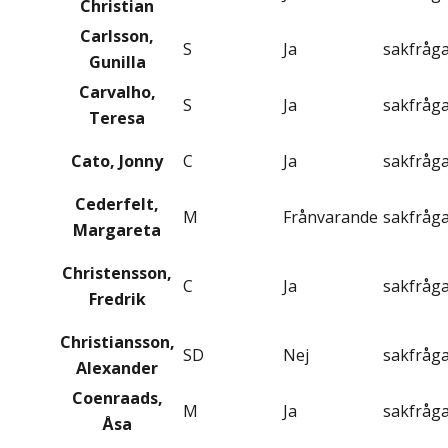
Christian
Carlsson,
S
Ja
sakfråg
Gunilla
Carvalho,
S
Ja
sakfråg
Teresa
Cato, Jonny
C
Ja
sakfråg
Cederfelt,
M
Frånvarande
sakfråg
Margareta
Christensson,
C
Ja
sakfråg
Fredrik
Christiansson,
SD
Nej
sakfråg
Alexander
Coenraads,
M
Ja
sakfråg
Åsa