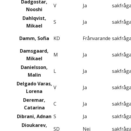
Dadgostar,
V
Ja
sakfråg
Nooshi
Dahlqvist,
S
Ja
sakfråg
Mikael
Damm, Sofia
KD
Frånvarande
sakfråg
Damsgaard,
M
Ja
sakfråg
Mikael
Danielsson,
L
Ja
sakfråg
Malin
Delgado Varas,
V
Ja
sakfråg
Lorena
Deremar,
C
Ja
sakfråg
Catarina
Dibrani, Adnan
S
Ja
sakfråg
Dioukarev,
SD
Nej
sakfråg