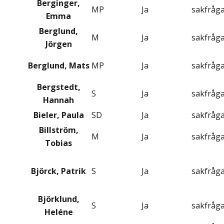
Berginger,
MP
Ja
sakfråg
Emma
Berglund,
M
Ja
sakfråg
Jörgen
Berglund, Mats
MP
Ja
sakfråg
Bergstedt,
S
Ja
sakfråg
Hannah
Bieler, Paula
SD
Ja
sakfråg
Billström,
M
Ja
sakfråg
Tobias
Björck, Patrik
S
Ja
sakfråg
Björklund,
S
Ja
sakfråg
Heléne