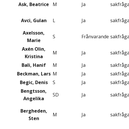
Ask, Beatrice
M
Ja
sakfråg
Avci, Gulan
L
Ja
sakfråg
Axelsson,
S
Frånvarande
sakfråg
Marie
Axén Olin,
M
Ja
sakfråg
Kristina
Bali, Hanif
M
Ja
sakfråg
Beckman, Lars
M
Ja
sakfråg
Begic, Denis
S
Ja
sakfråg
Bengtsson,
SD
Ja
sakfråg
Angelika
Bergheden,
M
Ja
sakfråg
Sten