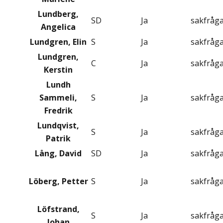
Lundberg,
SD
Ja
sakfråg
Angelica
Lundgren, Elin
S
Ja
sakfråg
Lundgren,
C
Ja
sakfråg
Kerstin
Lundh
Sammeli,
S
Ja
sakfråg
Fredrik
Lundqvist,
S
Ja
sakfråg
Patrik
Lång, David
SD
Ja
sakfråg
Löberg, Petter
S
Ja
sakfråg
Löfstrand,
S
Ja
sakfråg
Johan