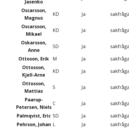
Jasenko
Oscarsson,
KD
Ja
sakfråg
Magnus
Oscarsson,
KD
Ja
sakfråg
Mikael
Oskarsson,
SD
Ja
sakfråg
Anne
Ottoson, Erik
M
Ja
sakfråg
Ottosson,
KD
Ja
sakfråg
Kjell-Arne
Ottosson,
S
Ja
sakfråg
Mattias
Paarup-
C
Ja
sakfråg
Petersen, Niels
Palmqvist, Eric
SD
Ja
sakfråg
Pehrson, Johan
L
Ja
sakfråg