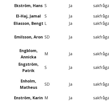
Ekström, Hans
S
Ja
sakfråg
El-Haj, Jamal
S
Ja
sakfråg
Eliasson, Bengt
L
Ja
sakfråg
Emilsson, Aron
SD
Ja
sakfråg
Engblom,
M
Ja
sakfråg
Annicka
Engström,
S
Ja
sakfråg
Patrik
Enholm,
SD
Ja
sakfråg
Matheus
Enström, Karin
M
Ja
sakfråg