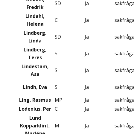
SD
Ja
sakfråg
Fredrik
Lindahl,
C
Ja
sakfråg
Helena
Lindberg,
SD
Ja
sakfråg
Linda
Lindberg,
S
Ja
sakfråg
Teres
Lindestam,
S
Ja
sakfråg
Åsa
Lindh, Eva
S
Ja
sakfråg
Ling, Rasmus
MP
Ja
sakfråg
Lodenius, Per
C
Ja
sakfråg
Lund
Kopparklint,
M
Ja
sakfråg
Marléne