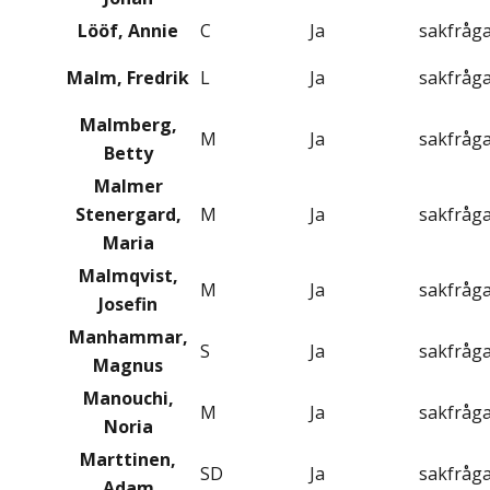
Lööf, Annie
C
Ja
sakfråg
Malm, Fredrik
L
Ja
sakfråg
Malmberg,
M
Ja
sakfråg
Betty
Malmer
Stenergard,
M
Ja
sakfråg
Maria
Malmqvist,
M
Ja
sakfråg
Josefin
Manhammar,
S
Ja
sakfråg
Magnus
Manouchi,
M
Ja
sakfråg
Noria
Marttinen,
SD
Ja
sakfråg
Adam