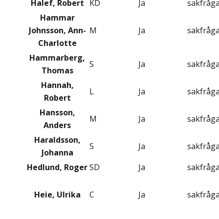
Halef, Robert
KD
Ja
sakfråg
Hammar
Johnsson, Ann-
M
Ja
sakfråg
Charlotte
Hammarberg,
S
Ja
sakfråg
Thomas
Hannah,
L
Ja
sakfråg
Robert
Hansson,
M
Ja
sakfråg
Anders
Haraldsson,
S
Ja
sakfråg
Johanna
Hedlund, Roger
SD
Ja
sakfråg
Heie, Ulrika
C
Ja
sakfråg