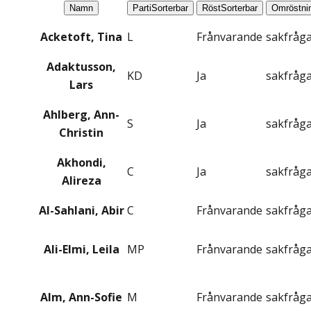
Namn
Parti
Sorterbar
Röst
Sorterbar
Omröstni
Acketoft, Tina
L
Frånvarande
sakfråg
Adaktusson,
KD
Ja
sakfråg
Lars
Ahlberg, Ann-
S
Ja
sakfråg
Christin
Akhondi,
C
Ja
sakfråg
Alireza
Al-Sahlani, Abir
C
Frånvarande
sakfråg
Ali-Elmi, Leila
MP
Frånvarande
sakfråg
Alm, Ann-Sofie
M
Frånvarande
sakfråg