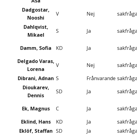
Åsa
Dadgostar,
V
Nej
sakfråg
Nooshi
Dahlqvist,
S
Ja
sakfråg
Mikael
Damm, Sofia
KD
Ja
sakfråg
Delgado Varas,
V
Nej
sakfråg
Lorena
Dibrani, Adnan
S
Frånvarande
sakfråg
Dioukarev,
SD
Ja
sakfråg
Dennis
Ek, Magnus
C
Ja
sakfråg
Eklind, Hans
KD
Ja
sakfråg
Eklöf, Staffan
SD
Ja
sakfråg