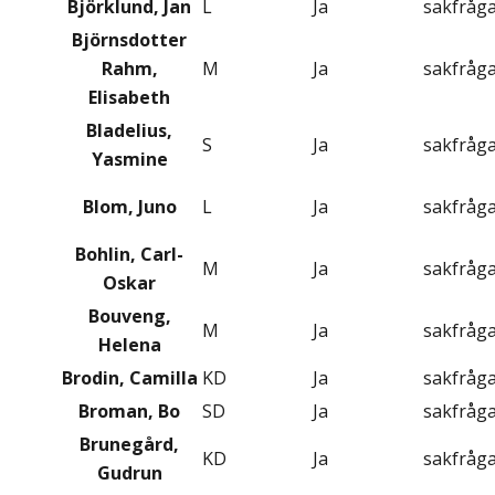
Björklund, Jan
L
Ja
sakfråg
Björnsdotter
Rahm,
M
Ja
sakfråg
Elisabeth
Bladelius,
S
Ja
sakfråg
Yasmine
Blom, Juno
L
Ja
sakfråg
Bohlin, Carl-
M
Ja
sakfråg
Oskar
Bouveng,
M
Ja
sakfråg
Helena
Brodin, Camilla
KD
Ja
sakfråg
Broman, Bo
SD
Ja
sakfråg
Brunegård,
KD
Ja
sakfråg
Gudrun