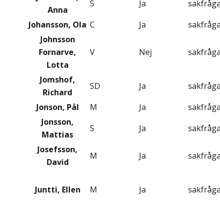
S
Ja
sakfråg
Anna
Johansson, Ola
C
Ja
sakfråg
Johnsson
Fornarve,
V
Nej
sakfråg
Lotta
Jomshof,
SD
Ja
sakfråg
Richard
Jonson, Pål
M
Ja
sakfråg
Jonsson,
S
Ja
sakfråg
Mattias
Josefsson,
M
Ja
sakfråg
David
Juntti, Ellen
M
Ja
sakfråg