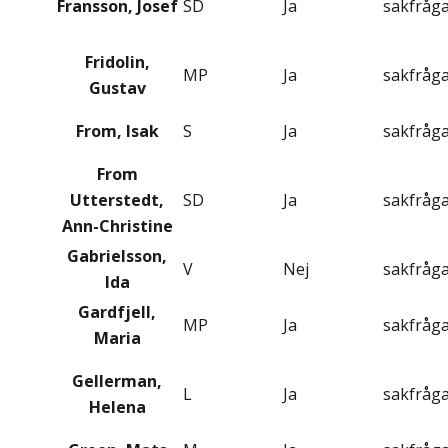
Fransson, Josef
SD
Ja
sakfråg
Fridolin,
MP
Ja
sakfråg
Gustav
From, Isak
S
Ja
sakfråg
From
Utterstedt,
SD
Ja
sakfråg
Ann-Christine
Gabrielsson,
V
Nej
sakfråg
Ida
Gardfjell,
MP
Ja
sakfråg
Maria
Gellerman,
L
Ja
sakfråg
Helena