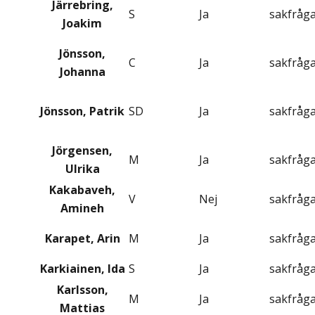
Järrebring,
S
Ja
sakfråg
Joakim
Jönsson,
C
Ja
sakfråg
Johanna
Jönsson, Patrik
SD
Ja
sakfråg
Jörgensen,
M
Ja
sakfråg
Ulrika
Kakabaveh,
V
Nej
sakfråg
Amineh
Karapet, Arin
M
Ja
sakfråg
Karkiainen, Ida
S
Ja
sakfråg
Karlsson,
M
Ja
sakfråg
Mattias