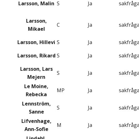
Larsson, Malin
S
Ja
sakfråg
Larsson,
C
Ja
sakfråg
Mikael
Larsson, Hillevi
S
Ja
sakfråg
Larsson, Rikard
S
Ja
sakfråg
Larsson, Lars
S
Ja
sakfråg
Mejern
Le Moine,
MP
Ja
sakfråg
Rebecka
Lennström,
S
Ja
sakfråg
Sanne
Lifvenhage,
M
Ja
sakfråg
Ann-Sofie
Lindahl,