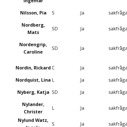
Ingemar
Nilsson, Pia
S
Ja
sakfråg
Nordberg,
SD
Ja
sakfråg
Mats
Nordengrip,
SD
Ja
sakfråg
Caroline
Nordin, Rickard
C
Ja
sakfråg
Nordquist, Lina
L
Ja
sakfråg
Nyberg, Katja
SD
Ja
sakfråg
Nylander,
L
Ja
sakfråg
Christer
Nylund Watz,
S
Ja
sakfråg