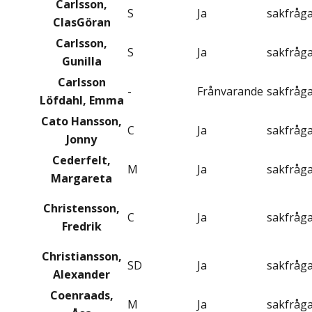
Carlsson,
S
Ja
sakfråg
ClasGöran
Carlsson,
S
Ja
sakfråg
Gunilla
Carlsson
-
Frånvarande
sakfråg
Löfdahl, Emma
Cato Hansson,
C
Ja
sakfråg
Jonny
Cederfelt,
M
Ja
sakfråg
Margareta
Christensson,
C
Ja
sakfråg
Fredrik
Christiansson,
SD
Ja
sakfråg
Alexander
Coenraads,
M
Ja
sakfråg