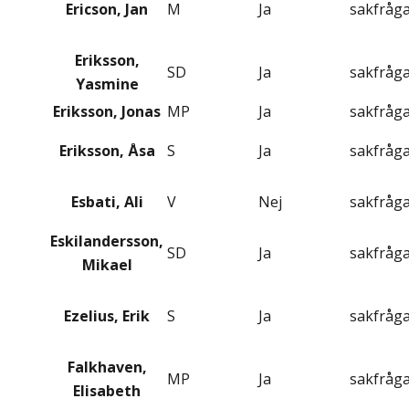
Ericson, Jan
M
Ja
sakfråg
Eriksson,
SD
Ja
sakfråg
Yasmine
Eriksson, Jonas
MP
Ja
sakfråg
Eriksson, Åsa
S
Ja
sakfråg
Esbati, Ali
V
Nej
sakfråg
Eskilandersson,
SD
Ja
sakfråg
Mikael
Ezelius, Erik
S
Ja
sakfråg
Falkhaven,
MP
Ja
sakfråg
Elisabeth