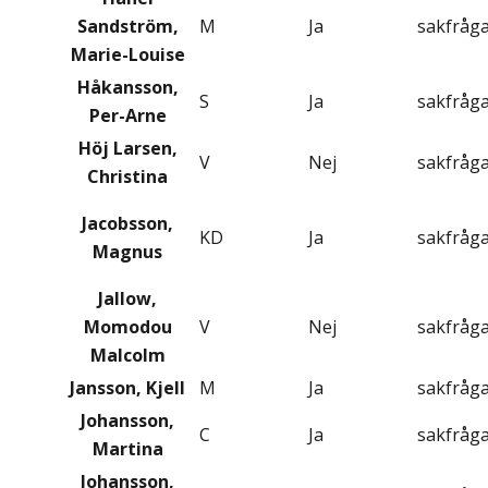
Sandström,
M
Ja
sakfråg
Marie-Louise
Håkansson,
S
Ja
sakfråg
Per-Arne
Höj Larsen,
V
Nej
sakfråg
Christina
Jacobsson,
KD
Ja
sakfråg
Magnus
Jallow,
Momodou
V
Nej
sakfråg
Malcolm
Jansson, Kjell
M
Ja
sakfråg
Johansson,
C
Ja
sakfråg
Martina
Johansson,