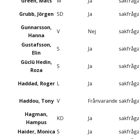
Green, Mats
M
Ja
sakfråg
Grubb, Jörgen
SD
Ja
sakfråg
Gunnarsson,
V
Nej
sakfråg
Hanna
Gustafsson,
S
Ja
sakfråg
Elin
Güclü Hedin,
S
Ja
sakfråg
Roza
Haddad, Roger
L
Ja
sakfråg
Haddou, Tony
V
Frånvarande
sakfråg
Hagman,
KD
Ja
sakfråg
Hampus
Haider, Monica
S
Ja
sakfråg