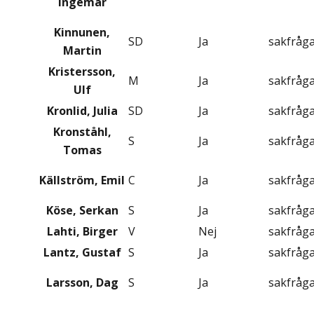
Ingemar
Kinnunen,
SD
Ja
sakfråg
Martin
Kristersson,
M
Ja
sakfråg
Ulf
Kronlid, Julia
SD
Ja
sakfråg
Kronståhl,
S
Ja
sakfråg
Tomas
Källström, Emil
C
Ja
sakfråg
Köse, Serkan
S
Ja
sakfråg
Lahti, Birger
V
Nej
sakfråg
Lantz, Gustaf
S
Ja
sakfråg
Larsson, Dag
S
Ja
sakfråg