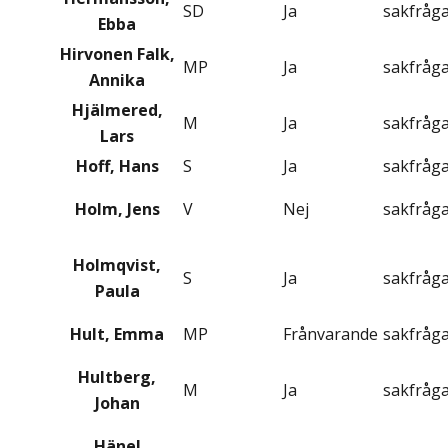
SD
Ja
sakfråg
Ebba
Hirvonen Falk,
MP
Ja
sakfråg
Annika
Hjälmered,
M
Ja
sakfråg
Lars
Hoff, Hans
S
Ja
sakfråg
Holm, Jens
V
Nej
sakfråg
Holmqvist,
S
Ja
sakfråg
Paula
Hult, Emma
MP
Frånvarande
sakfråg
Hultberg,
M
Ja
sakfråg
Johan
Hänel