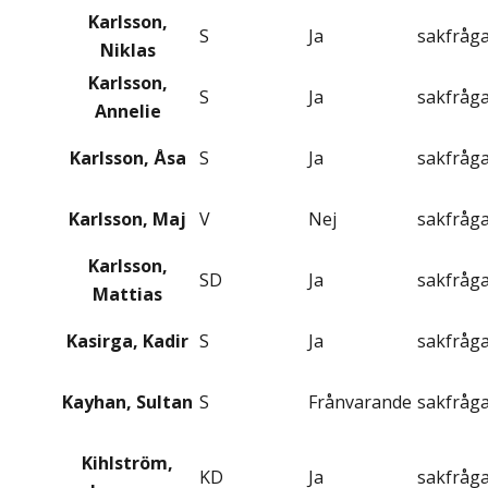
Karlsson,
S
Ja
sakfråg
Niklas
Karlsson,
S
Ja
sakfråg
Annelie
Karlsson, Åsa
S
Ja
sakfråg
Karlsson, Maj
V
Nej
sakfråg
Karlsson,
SD
Ja
sakfråg
Mattias
Kasirga, Kadir
S
Ja
sakfråg
Kayhan, Sultan
S
Frånvarande
sakfråg
Kihlström,
KD
Ja
sakfråg