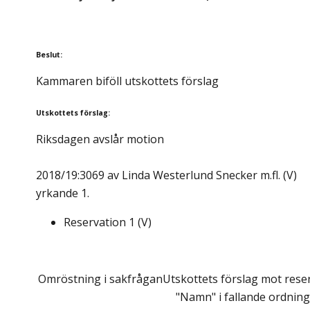
Beslut
:
Kammaren biföll utskottets förslag
Utskottets förslag
:
Riksdagen avslår motion
2018/19:3069 av Linda Westerlund Snecker m.fl. (V)
yrkande 1.
Reservation
1
(
V
)
Omröstning i sakfrågan
Utskottets förslag mot reser
"Namn" i fallande ordning