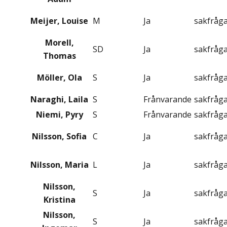
Meijer, Louise
M
Ja
sakfråg
Morell,
SD
Ja
sakfråg
Thomas
Möller, Ola
S
Ja
sakfråg
Naraghi, Laila
S
Frånvarande
sakfråg
Niemi, Pyry
S
Frånvarande
sakfråg
Nilsson, Sofia
C
Ja
sakfråg
Nilsson, Maria
L
Ja
sakfråg
Nilsson,
S
Ja
sakfråg
Kristina
Nilsson,
S
Ja
sakfråg