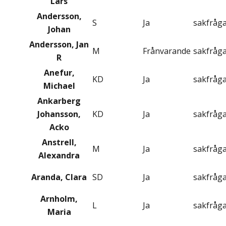
Lars
Andersson,
S
Ja
sakfråg
Johan
Andersson, Jan
M
Frånvarande
sakfråg
R
Anefur,
KD
Ja
sakfråg
Michael
Ankarberg
Johansson,
KD
Ja
sakfråg
Acko
Anstrell,
M
Ja
sakfråg
Alexandra
Aranda, Clara
SD
Ja
sakfråg
Arnholm,
L
Ja
sakfråg
Maria