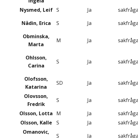
Ingela
Nysmed, Leif
S
Ja
sakfråg
Nådin, Erica
S
Ja
sakfråg
Obminska,
M
Ja
sakfråg
Marta
Ohlsson,
S
Ja
sakfråg
Carina
Olofsson,
SD
Ja
sakfråg
Katarina
Olovsson,
S
Ja
sakfråg
Fredrik
Olsson, Lotta
M
Ja
sakfråg
Olsson, Kalle
S
Ja
sakfråg
Omanovic,
S
Ja
sakfråg