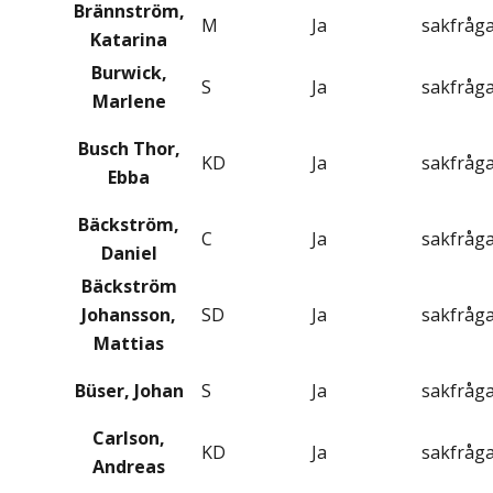
Brännström,
M
Ja
sakfråg
Katarina
Burwick,
S
Ja
sakfråg
Marlene
Busch Thor,
KD
Ja
sakfråg
Ebba
Bäckström,
C
Ja
sakfråg
Daniel
Bäckström
Johansson,
SD
Ja
sakfråg
Mattias
Büser, Johan
S
Ja
sakfråg
Carlson,
KD
Ja
sakfråg
Andreas