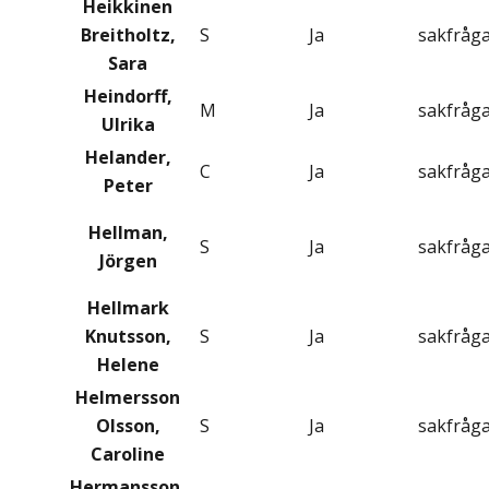
Heikkinen
Breitholtz,
S
Ja
sakfråg
Sara
Heindorff,
M
Ja
sakfråg
Ulrika
Helander,
C
Ja
sakfråg
Peter
Hellman,
S
Ja
sakfråg
Jörgen
Hellmark
Knutsson,
S
Ja
sakfråg
Helene
Helmersson
Olsson,
S
Ja
sakfråg
Caroline
Hermansson,