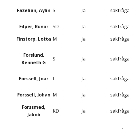
Fazelian, Aylin
S
Ja
sakfråg
Filper, Runar
SD
Ja
sakfråg
Finstorp, Lotta
M
Ja
sakfråg
Forslund,
S
Ja
sakfråg
Kenneth G
Forssell, Joar
L
Ja
sakfråg
Forssell, Johan
M
Ja
sakfråg
Forssmed,
KD
Ja
sakfråg
Jakob