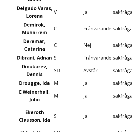
Delgado Varas,
V
Ja
sakfråg
Lorena
Demirok,
C
Frånvarande
sakfråg
Muharrem
Deremar,
C
Nej
sakfråg
Catarina
Dibrani, Adnan
S
Frånvarande
sakfråg
Dioukarev,
SD
Avstår
sakfråg
Dennis
Drougge, Ida
M
Ja
sakfråg
E Weinerhall,
M
Ja
sakfråg
John
Ekeroth
S
Ja
sakfråg
Clausson, Ida