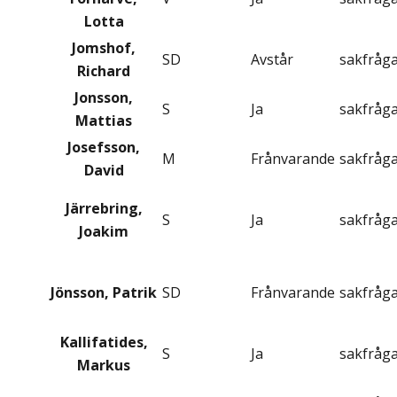
Lotta
Jomshof,
SD
Avstår
sakfråg
Richard
Jonsson,
S
Ja
sakfråg
Mattias
Josefsson,
M
Frånvarande
sakfråg
David
Järrebring,
S
Ja
sakfråg
Joakim
Jönsson, Patrik
SD
Frånvarande
sakfråg
Kallifatides,
S
Ja
sakfråg
Markus