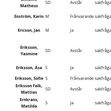
SD
Avstår
sakfråg
Matheus
Enström, Karin
M
Frånvarande
sakfråg
Ericson, Jan
M
Ja
sakfråg
Eriksson,
SD
Avstår
sakfråg
Yasmine
Eriksson, Åsa
S
Ja
sakfråg
Eriksson, Sofie
S
Frånvarande
sakfråg
Eriksson Falk,
SD
Avstår
sakfråg
Mattias
Ernkrans,
S
Ja
sakfråg
Matilda