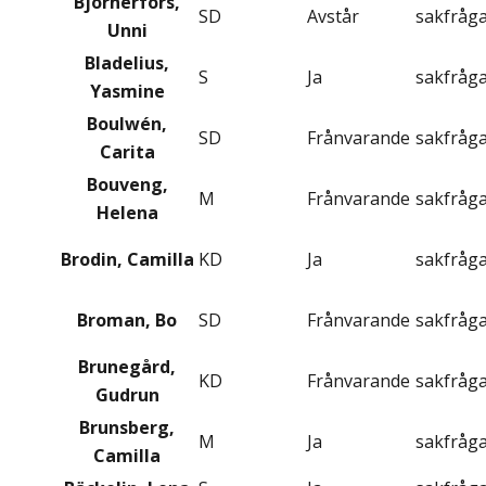
Björnerfors,
SD
Avstår
sakfråg
Unni
Bladelius,
S
Ja
sakfråg
Yasmine
Boulwén,
SD
Frånvarande
sakfråg
Carita
Bouveng,
M
Frånvarande
sakfråg
Helena
Brodin, Camilla
KD
Ja
sakfråg
Broman, Bo
SD
Frånvarande
sakfråg
Brunegård,
KD
Frånvarande
sakfråg
Gudrun
Brunsberg,
M
Ja
sakfråg
Camilla