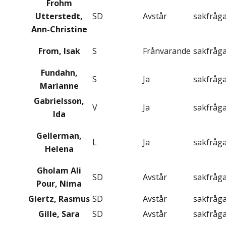
Frohm
Utterstedt,
SD
Avstår
sakfråg
Ann-Christine
From, Isak
S
Frånvarande
sakfråg
Fundahn,
S
Ja
sakfråg
Marianne
Gabrielsson,
V
Ja
sakfråg
Ida
Gellerman,
L
Ja
sakfråg
Helena
Gholam Ali
SD
Avstår
sakfråg
Pour, Nima
Giertz, Rasmus
SD
Avstår
sakfråg
Gille, Sara
SD
Avstår
sakfråg