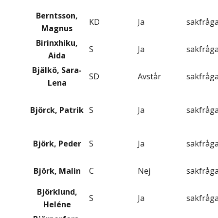
Berntsson,
KD
Ja
sakfråg
Magnus
Birinxhiku,
S
Ja
sakfråg
Aida
Bjälkö, Sara-
SD
Avstår
sakfråg
Lena
Björck, Patrik
S
Ja
sakfråg
Björk, Peder
S
Ja
sakfråg
Björk, Malin
C
Nej
sakfråg
Björklund,
S
Ja
sakfråg
Heléne