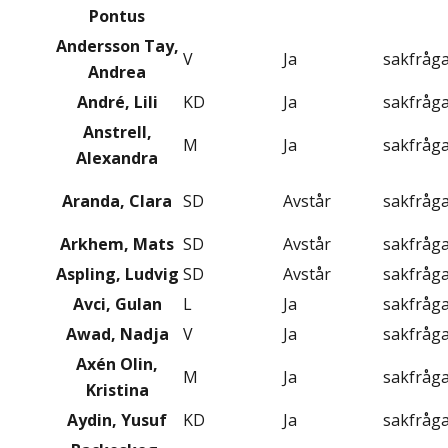
Pontus
Andersson Tay,
V
Ja
sakfråg
Andrea
André, Lili
KD
Ja
sakfråg
Anstrell,
M
Ja
sakfråg
Alexandra
Aranda, Clara
SD
Avstår
sakfråg
Arkhem, Mats
SD
Avstår
sakfråg
Aspling, Ludvig
SD
Avstår
sakfråg
Avci, Gulan
L
Ja
sakfråg
Awad, Nadja
V
Ja
sakfråg
Axén Olin,
M
Ja
sakfråg
Kristina
Aydin, Yusuf
KD
Ja
sakfråg