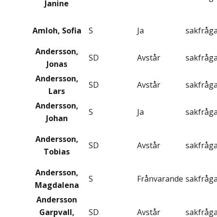
Janine
Amloh, Sofia
S
Ja
sakfråg
Andersson,
SD
Avstår
sakfråg
Jonas
Andersson,
SD
Avstår
sakfråg
Lars
Andersson,
S
Ja
sakfråg
Johan
Andersson,
SD
Avstår
sakfråg
Tobias
Andersson,
S
Frånvarande
sakfråg
Magdalena
Andersson
Garpvall,
SD
Avstår
sakfråg