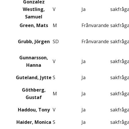
Gonzalez
Westling,
V
Ja
sakfråg
Samuel
Green, Mats
M
Frånvarande
sakfråg
Grubb, Jörgen
SD
Frånvarande
sakfråg
Gunnarsson,
V
Ja
sakfråg
Hanna
Guteland, Jytte
S
Ja
sakfråg
Göthberg,
M
Ja
sakfråg
Gustaf
Haddou, Tony
V
Ja
sakfråg
Haider, Monica
S
Ja
sakfråg