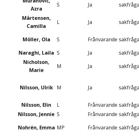
Muranovic,
S
Ja
sakfråg
Azra
Mårtensen,
L
Ja
sakfråg
Camilla
Möller, Ola
S
Frånvarande
sakfråg
Naraghi, Laila
S
Ja
sakfråg
Nicholson,
M
Ja
sakfråg
Marie
Nilsson, Ulrik
M
Ja
sakfråg
Nilsson, Elin
L
Frånvarande
sakfråg
Nilsson, Jennie
S
Frånvarande
sakfråg
Nohrén, Emma
MP
Frånvarande
sakfråg