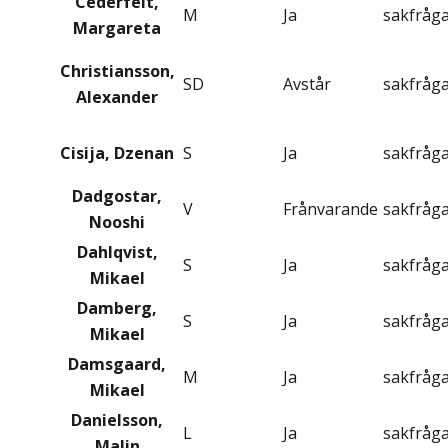
Cederfelt,
M
Ja
sakfråg
Margareta
Christiansson,
SD
Avstår
sakfråg
Alexander
Cisija, Dzenan
S
Ja
sakfråg
Dadgostar,
V
Frånvarande
sakfråg
Nooshi
Dahlqvist,
S
Ja
sakfråg
Mikael
Damberg,
S
Ja
sakfråg
Mikael
Damsgaard,
M
Ja
sakfråg
Mikael
Danielsson,
L
Ja
sakfråg
Malin