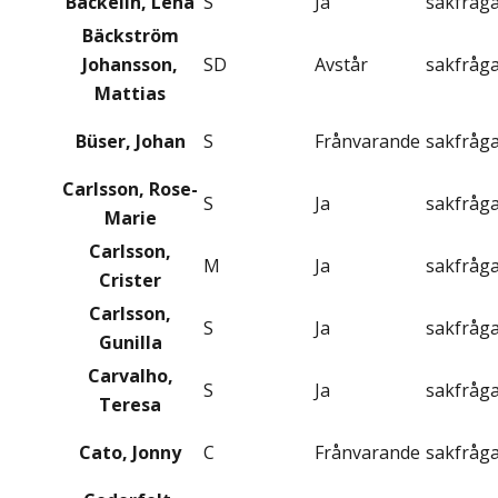
Bäckelin, Lena
S
Ja
sakfråg
Bäckström
Johansson,
SD
Avstår
sakfråg
Mattias
Büser, Johan
S
Frånvarande
sakfråg
Carlsson, Rose-
S
Ja
sakfråg
Marie
Carlsson,
M
Ja
sakfråg
Crister
Carlsson,
S
Ja
sakfråg
Gunilla
Carvalho,
S
Ja
sakfråg
Teresa
Cato, Jonny
C
Frånvarande
sakfråg