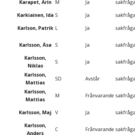
Karapet, Arin
M
Ja
sakfråg
Karkiainen, Ida
S
Ja
sakfråg
Karlson, Patrik
L
Ja
sakfråg
Karlsson, Åsa
S
Ja
sakfråg
Karlsson,
S
Ja
sakfråg
Niklas
Karlsson,
SD
Avstår
sakfråg
Mattias
Karlsson,
M
Frånvarande
sakfråg
Mattias
Karlsson, Maj
V
Ja
sakfråg
Karlsson,
C
Frånvarande
sakfråg
Anders