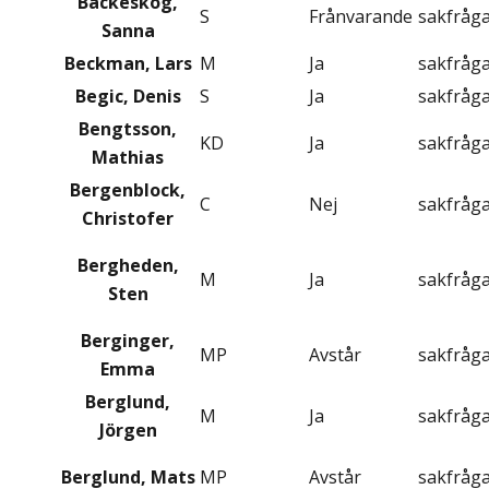
Backeskog,
S
Frånvarande
sakfråg
Sanna
Beckman, Lars
M
Ja
sakfråg
Begic, Denis
S
Ja
sakfråg
Bengtsson,
KD
Ja
sakfråg
Mathias
Bergenblock,
C
Nej
sakfråg
Christofer
Bergheden,
M
Ja
sakfråg
Sten
Berginger,
MP
Avstår
sakfråg
Emma
Berglund,
M
Ja
sakfråg
Jörgen
Berglund, Mats
MP
Avstår
sakfråg