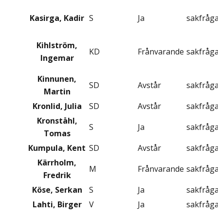
Kasirga, Kadir
S
Ja
sakfråg
Kihlström,
KD
Frånvarande
sakfråg
Ingemar
Kinnunen,
SD
Avstår
sakfråg
Martin
Kronlid, Julia
SD
Avstår
sakfråg
Kronståhl,
S
Ja
sakfråg
Tomas
Kumpula, Kent
SD
Avstår
sakfråg
Kärrholm,
M
Frånvarande
sakfråg
Fredrik
Köse, Serkan
S
Ja
sakfråg
Lahti, Birger
V
Ja
sakfråg