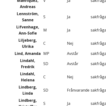
Manriquez,
V
Ja
sakfråg
Andreas
Lennström,
S
Ja
sakfråg
Sanne
Lifvenhage,
M
Ja
sakfråg
Ann-Sofie
Liljeberg,
C
Nej
sakfråg
Ulrika
Lind, Amanda
MP
Avstår
sakfråg
Lindahl,
SD
Avstår
sakfråg
Fredrik
Lindahl,
C
Nej
sakfråg
Helena
Lindberg,
SD
Frånvarande
sakfråg
Linda
Lindberg,
S
Ja
sakfråg