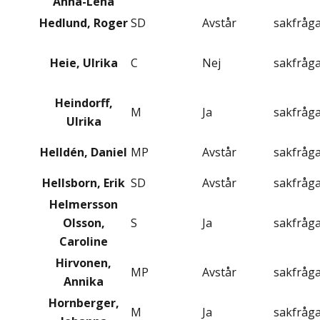
Anna-Lena
Hedlund, Roger
SD
Avstår
sakfråg
Heie, Ulrika
C
Nej
sakfråg
Heindorff,
M
Ja
sakfråg
Ulrika
Helldén, Daniel
MP
Avstår
sakfråg
Hellsborn, Erik
SD
Avstår
sakfråg
Helmersson
Olsson,
S
Ja
sakfråg
Caroline
Hirvonen,
MP
Avstår
sakfråg
Annika
Hornberger,
M
Ja
sakfråg