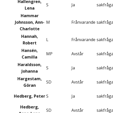
Hallengren,
S
Ja
sakfråg
Lena
Hammar
Johnsson, Ann-
M
Frånvarande
sakfråg
Charlotte
Hannah,
L
Frånvarande
sakfråg
Robert
Hansén,
MP
Avstår
sakfråg
Camilla
Haraldsson,
S
Ja
sakfråg
Johanna
Hargestam,
SD
Avstår
sakfråg
Göran
Hedberg, Peter
S
Ja
sakfråg
Hedberg,
SD
Avstår
sakfråg