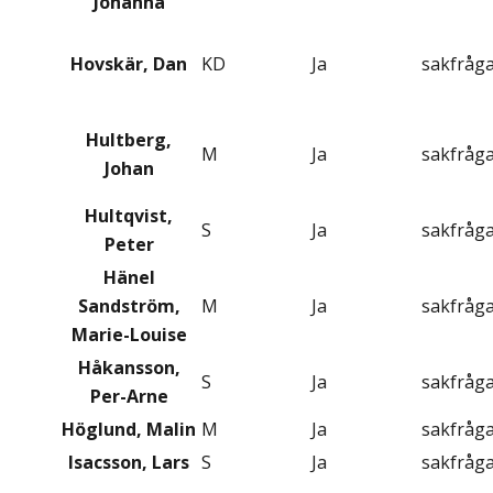
Johanna
Hovskär, Dan
KD
Ja
sakfråg
Hultberg,
M
Ja
sakfråg
Johan
Hultqvist,
S
Ja
sakfråg
Peter
Hänel
Sandström,
M
Ja
sakfråg
Marie-Louise
Håkansson,
S
Ja
sakfråg
Per-Arne
Höglund, Malin
M
Ja
sakfråg
Isacsson, Lars
S
Ja
sakfråg