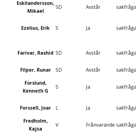
Eskilandersson,
SD
Avstår
sakfråg
Mikael
Ezelius, Erik
S
Ja
sakfråg
Farivar, Rashid
SD
Avstår
sakfråg
Filper, Runar
SD
Avstår
sakfråg
Forslund,
S
Ja
sakfråg
Kenneth G
Forssell, Joar
L
Ja
sakfråg
Fredholm,
V
Frånvarande
sakfråg
Kajsa