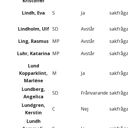
Kristoffer
Lindh, Eva
S
Ja
sakfråg
Lindholm, Ulf
SD
Avstår
sakfråg
Ling, Rasmus
MP
Avstår
sakfråg
Luhr, Katarina
MP
Avstår
sakfråg
Lund
Kopparklint,
M
Ja
sakfråg
Marléne
Lundberg,
SD
Frånvarande
sakfråg
Angelica
Lundgren,
C
Nej
sakfråg
Kerstin
Lundh