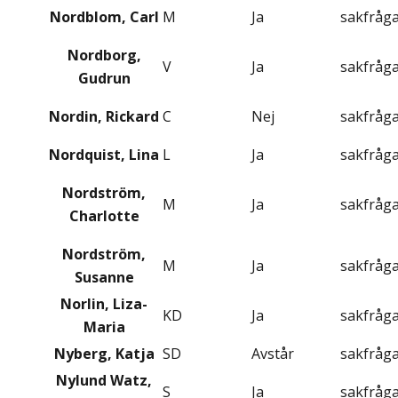
Nordblom, Carl
M
Ja
sakfråg
Nordborg,
V
Ja
sakfråg
Gudrun
Nordin, Rickard
C
Nej
sakfråg
Nordquist, Lina
L
Ja
sakfråg
Nordström,
M
Ja
sakfråg
Charlotte
Nordström,
M
Ja
sakfråg
Susanne
Norlin, Liza-
KD
Ja
sakfråg
Maria
Nyberg, Katja
SD
Avstår
sakfråg
Nylund Watz,
S
Ja
sakfråg