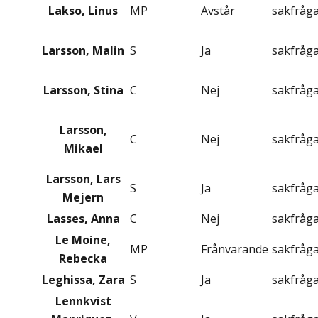
Lakso, Linus
MP
Avstår
sakfråg
Larsson, Malin
S
Ja
sakfråg
Larsson, Stina
C
Nej
sakfråg
Larsson,
C
Nej
sakfråg
Mikael
Larsson, Lars
S
Ja
sakfråg
Mejern
Lasses, Anna
C
Nej
sakfråg
Le Moine,
MP
Frånvarande
sakfråg
Rebecka
Leghissa, Zara
S
Ja
sakfråg
Lennkvist