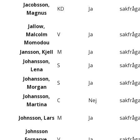
Jacobsson,
KD
Ja
sakfråg
Magnus
Jallow,
Malcolm
V
Ja
sakfråg
Momodou
Jansson, Kjell
M
Ja
sakfråg
Johansson,
S
Ja
sakfråg
Lena
Johansson,
S
Ja
sakfråg
Morgan
Johansson,
C
Nej
sakfråg
Martina
Johnsson, Lars
M
Ja
sakfråg
Johnsson
Fornarve,
V
Ja
sakfråg