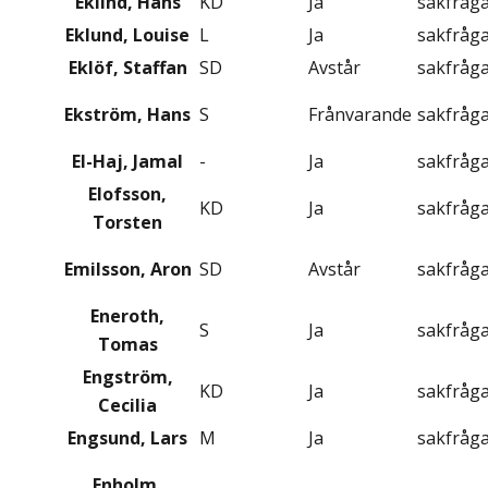
Eklind, Hans
KD
Ja
sakfråg
Eklund, Louise
L
Ja
sakfråg
Eklöf, Staffan
SD
Avstår
sakfråg
Ekström, Hans
S
Frånvarande
sakfråg
El-Haj, Jamal
-
Ja
sakfråg
Elofsson,
KD
Ja
sakfråg
Torsten
Emilsson, Aron
SD
Avstår
sakfråg
Eneroth,
S
Ja
sakfråg
Tomas
Engström,
KD
Ja
sakfråg
Cecilia
Engsund, Lars
M
Ja
sakfråg
Enholm,