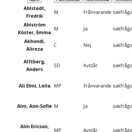
Ahlstedt,
M
Frånvarande
sakfråg
Fredrik
Ahlström
M
Ja
sakfråg
Köster, Emma
Akhondi,
C
Nej
sakfråg
Alireza
Alftberg,
SD
Avstår
sakfråg
Anders
Ali Elmi, Leila
MP
Frånvarande
sakfråg
Alm, Ann-Sofie
M
Ja
sakfråg
Alm Ericson,
MP
Avstår
sakfråg