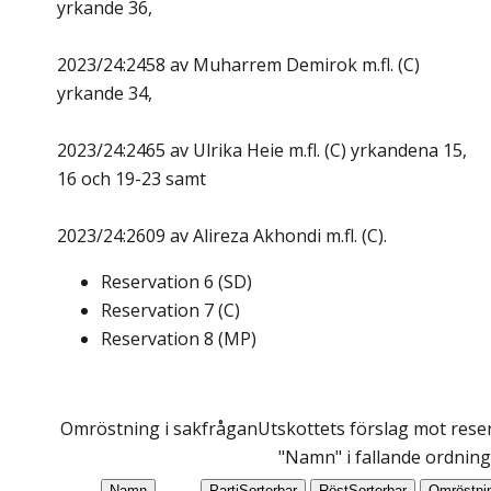
yrkande 36,
2023/24:2458 av Muharrem Demirok m.fl. (C)
yrkande 34,
2023/24:2465 av Ulrika Heie m.fl. (C) yrkandena 15,
16 och 19-23 samt
2023/24:2609 av Alireza Akhondi m.fl. (C).
Reservation
6
(
SD
)
Reservation
7
(
C
)
Reservation
8
(
MP
)
Omröstning i sakfrågan
Utskottets förslag mot reser
"Namn" i fallande ordning
Namn
Parti
Sorterbar
Röst
Sorterbar
Omröstni