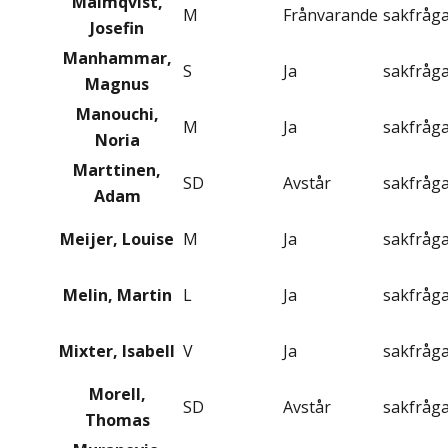
Malmqvist,
M
Frånvarande
sakfråg
Josefin
Manhammar,
S
Ja
sakfråg
Magnus
Manouchi,
M
Ja
sakfråg
Noria
Marttinen,
SD
Avstår
sakfråg
Adam
Meijer, Louise
M
Ja
sakfråg
Melin, Martin
L
Ja
sakfråg
Mixter, Isabell
V
Ja
sakfråg
Morell,
SD
Avstår
sakfråg
Thomas