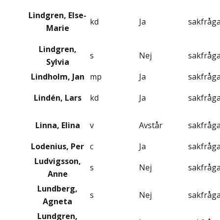
Lindgren, Else-
kd
Ja
sakfråg
Marie
Lindgren,
s
Nej
sakfråg
Sylvia
Lindholm, Jan
mp
Ja
sakfråg
Lindén, Lars
kd
Ja
sakfråg
Linna, Elina
v
Avstår
sakfråg
Lodenius, Per
c
Ja
sakfråg
Ludvigsson,
s
Nej
sakfråg
Anne
Lundberg,
s
Nej
sakfråg
Agneta
Lundgren,