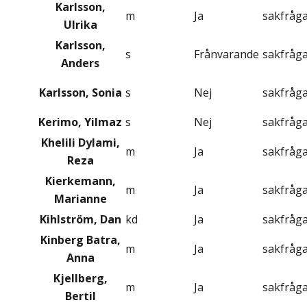
Karlsson,
m
Ja
sakfråg
Ulrika
Karlsson,
s
Frånvarande
sakfråg
Anders
Karlsson, Sonia
s
Nej
sakfråg
Kerimo, Yilmaz
s
Nej
sakfråg
Khelili Dylami,
m
Ja
sakfråg
Reza
Kierkemann,
m
Ja
sakfråg
Marianne
Kihlström, Dan
kd
Ja
sakfråg
Kinberg Batra,
m
Ja
sakfråg
Anna
Kjellberg,
m
Ja
sakfråg
Bertil