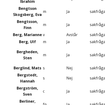
Ibrahim
Bengtson
m
Ja
sakfråg
Skogsberg, Eva
Bengtsson,
m
Ja
sakfråg
Finn
Berg, Marianne
v
Avstår
sakfråg
Berg, Ulf
m
Ja
sakfråg
Bergheden,
m
Ja
sakfråg
Sten
Berglind, Mats
s
Nej
sakfråg
Bergstedt,
s
Nej
sakfråg
Hannah
Bergström,
c
Ja
sakfråg
Sven
Berliner,
fp
Ja
sakfråg