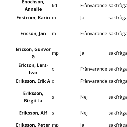
Enochson,
kd
Frånvarande
sakfråg
Annelie
Enström, Karin
m
Ja
sakfråg
Ericson, Jan
m
Frånvarande
sakfråg
Ericson, Gunvor
mp
Ja
sakfråg
G
Ericson, Lars-
c
Frånvarande
sakfråg
Ivar
Eriksson, Erik A
c
Frånvarande
sakfråg
Eriksson,
s
Nej
sakfråg
Birgitta
Eriksson, Alf
s
Nej
sakfråg
Eriksson, Peter
mp
Ja
sakfråg