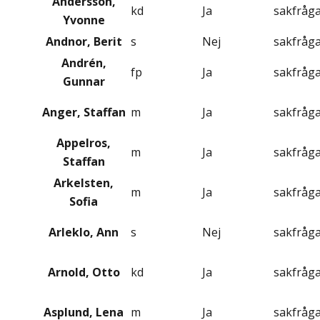
Andersson,
kd
Ja
sakfråg
Yvonne
Andnor, Berit
s
Nej
sakfråg
Andrén,
fp
Ja
sakfråg
Gunnar
Anger, Staffan
m
Ja
sakfråg
Appelros,
m
Ja
sakfråg
Staffan
Arkelsten,
m
Ja
sakfråg
Sofia
Arleklo, Ann
s
Nej
sakfråg
Arnold, Otto
kd
Ja
sakfråg
Asplund, Lena
m
Ja
sakfråg