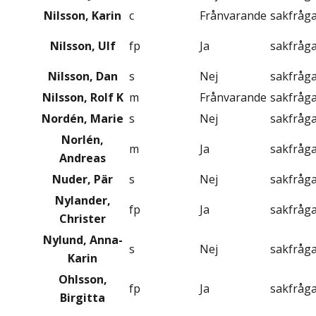
Nilsson, Karin
c
Frånvarande
sakfråg
Nilsson, Ulf
fp
Ja
sakfråg
Nilsson, Dan
s
Nej
sakfråg
Nilsson, Rolf K
m
Frånvarande
sakfråg
Nordén, Marie
s
Nej
sakfråg
Norlén,
m
Ja
sakfråg
Andreas
Nuder, Pär
s
Nej
sakfråg
Nylander,
fp
Ja
sakfråg
Christer
Nylund, Anna-
s
Nej
sakfråg
Karin
Ohlsson,
fp
Ja
sakfråg
Birgitta