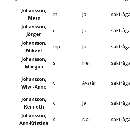
Johansson,
m
Ja
sakfråg
Mats
Johansson,
c
Ja
sakfråg
Jörgen
Johansson,
mp
Ja
sakfråg
Mikael
Johansson,
s
Nej
sakfråg
Morgan
Johansson,
v
Avstår
sakfråg
Wiwi-Anne
Johansson,
c
Ja
sakfråg
Kenneth
Johansson,
s
Nej
sakfråg
Ann-Kristine