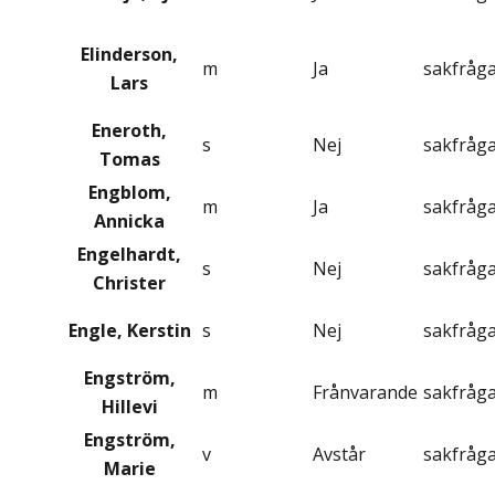
Elinderson,
m
Ja
sakfråg
Lars
Eneroth,
s
Nej
sakfråg
Tomas
Engblom,
m
Ja
sakfråg
Annicka
Engelhardt,
s
Nej
sakfråg
Christer
Engle, Kerstin
s
Nej
sakfråg
Engström,
m
Frånvarande
sakfråg
Hillevi
Engström,
v
Avstår
sakfråg
Marie