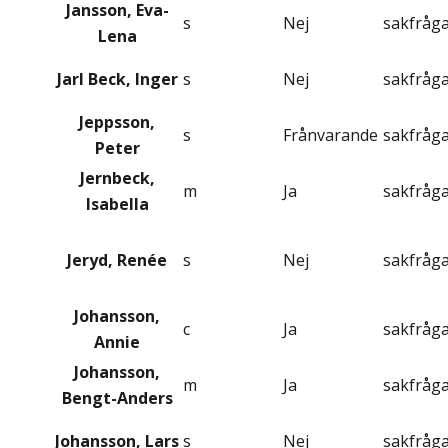
Jansson, Eva-
s
Nej
sakfråg
Lena
Jarl Beck, Inger
s
Nej
sakfråg
Jeppsson,
s
Frånvarande
sakfråg
Peter
Jernbeck,
m
Ja
sakfråg
Isabella
Jeryd, Renée
s
Nej
sakfråg
Johansson,
c
Ja
sakfråg
Annie
Johansson,
m
Ja
sakfråg
Bengt-Anders
Johansson, Lars
s
Nej
sakfråg