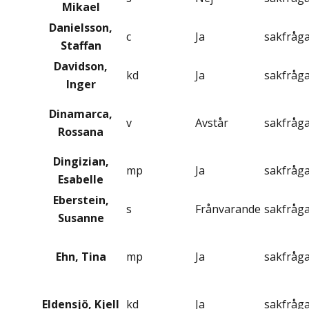
Mikael
Danielsson,
c
Ja
sakfråg
Staffan
Davidson,
kd
Ja
sakfråg
Inger
Dinamarca,
v
Avstår
sakfråg
Rossana
Dingizian,
mp
Ja
sakfråg
Esabelle
Eberstein,
s
Frånvarande
sakfråg
Susanne
Ehn, Tina
mp
Ja
sakfråg
Eldensjö, Kjell
kd
Ja
sakfråg