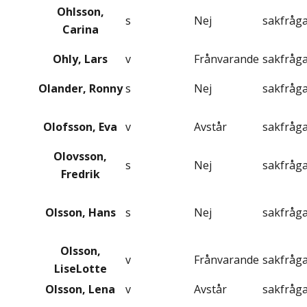
Ohlsson,
s
Nej
sakfråg
Carina
Ohly, Lars
v
Frånvarande
sakfråg
Olander, Ronny
s
Nej
sakfråg
Olofsson, Eva
v
Avstår
sakfråg
Olovsson,
s
Nej
sakfråg
Fredrik
Olsson, Hans
s
Nej
sakfråg
Olsson,
v
Frånvarande
sakfråg
LiseLotte
Olsson, Lena
v
Avstår
sakfråg