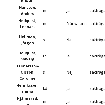
Krister
Hansson,
m
Ja
sakfråg
Anders
Hedquist,
m
Frånvarande
sakfråg
Lennart
Hellman,
s
Nej
sakfråg
Jörgen
Hellquist,
fp
Ja
sakfråg
Solveig
Helmersson-
Olsson,
s
Nej
sakfråg
Caroline
Henriksson,
kd
Ja
sakfråg
Emma
Hjälmered,
m
Ja
sakfråg
Lars