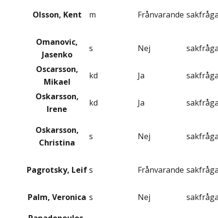
Olsson, Kent
m
Frånvarande
sakfråg
Omanovic,
s
Nej
sakfråg
Jasenko
Oscarsson,
kd
Ja
sakfråg
Mikael
Oskarsson,
kd
Ja
sakfråg
Irene
Oskarsson,
s
Nej
sakfråg
Christina
Pagrotsky, Leif
s
Frånvarande
sakfråg
Palm, Veronica
s
Nej
sakfråg