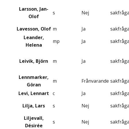
Larsson, Jan-
s
Nej
sakfråg
Olof
Lavesson, Olof
m
Ja
sakfråg
Leander,
mp
Ja
sakfråg
Helena
Leivik, Björn
m
Ja
sakfråg
Lennmarker,
m
Frånvarande
sakfråg
Göran
Levi, Lennart
c
Ja
sakfråg
Lilja, Lars
s
Nej
sakfråg
Liljevall,
s
Nej
sakfråg
Désirée