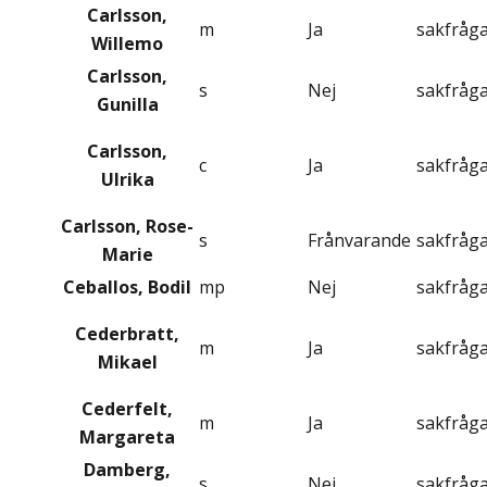
Carlsson,
m
Ja
sakfråg
Willemo
Carlsson,
s
Nej
sakfråg
Gunilla
Carlsson,
c
Ja
sakfråg
Ulrika
Carlsson, Rose-
s
Frånvarande
sakfråg
Marie
Ceballos, Bodil
mp
Nej
sakfråg
Cederbratt,
m
Ja
sakfråg
Mikael
Cederfelt,
m
Ja
sakfråg
Margareta
Damberg,
s
Nej
sakfråg