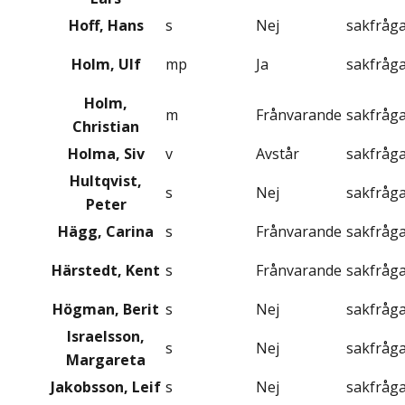
Hoff, Hans
s
Nej
sakfråg
Holm, Ulf
mp
Ja
sakfråg
Holm,
m
Frånvarande
sakfråg
Christian
Holma, Siv
v
Avstår
sakfråg
Hultqvist,
s
Nej
sakfråg
Peter
Hägg, Carina
s
Frånvarande
sakfråg
Härstedt, Kent
s
Frånvarande
sakfråg
Högman, Berit
s
Nej
sakfråg
Israelsson,
s
Nej
sakfråg
Margareta
Jakobsson, Leif
s
Nej
sakfråg