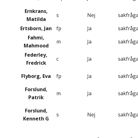
Ernkrans,
s
Nej
sakfråg
Matilda
Ertsborn, Jan
fp
Ja
sakfråg
Fahmi,
m
Ja
sakfråg
Mahmood
Federley,
c
Ja
sakfråg
Fredrick
Flyborg, Eva
fp
Ja
sakfråg
Forslund,
m
Ja
sakfråg
Patrik
Forslund,
s
Nej
sakfråg
Kenneth G