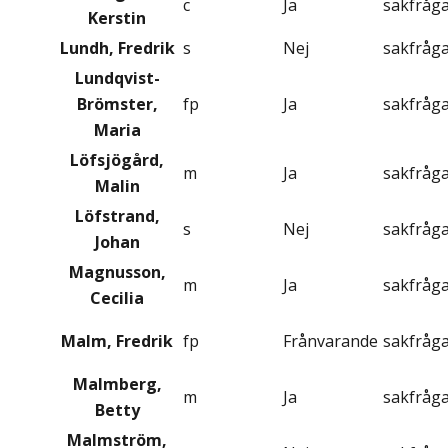
c
Ja
sakfråg
Kerstin
Lundh, Fredrik
s
Nej
sakfråg
Lundqvist-
Brömster,
fp
Ja
sakfråg
Maria
Löfsjögård,
m
Ja
sakfråg
Malin
Löfstrand,
s
Nej
sakfråg
Johan
Magnusson,
m
Ja
sakfråg
Cecilia
Malm, Fredrik
fp
Frånvarande
sakfråg
Malmberg,
m
Ja
sakfråg
Betty
Malmström,