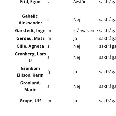
Frid, Egon
v
Avstår
sakfråg
Gabelic,
s
Nej
sakfråg
Aleksander
Garstedt, Inge
m
Frånvarande
sakfråg
Gerdau, Mats
m
Ja
sakfråg
Gille, Agneta
s
Nej
sakfråg
Granberg, Lars
s
Nej
sakfråg
U
Granbom
fp
Ja
sakfråg
Ellison, Karin
Granlund,
s
Nej
sakfråg
Marie
Grape, Ulf
m
Ja
sakfråg