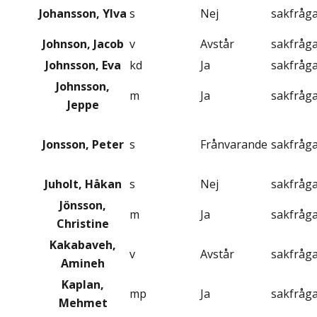
Johansson, Ylva
s
Nej
sakfråg
Johnson, Jacob
v
Avstår
sakfråg
Johnsson, Eva
kd
Ja
sakfråg
Johnsson,
m
Ja
sakfråg
Jeppe
Jonsson, Peter
s
Frånvarande
sakfråg
Juholt, Håkan
s
Nej
sakfråg
Jönsson,
m
Ja
sakfråg
Christine
Kakabaveh,
v
Avstår
sakfråg
Amineh
Kaplan,
mp
Ja
sakfråg
Mehmet