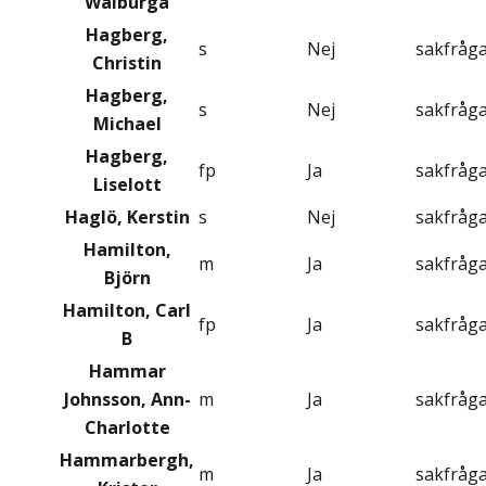
Walburga
Hagberg,
s
Nej
sakfråg
Christin
Hagberg,
s
Nej
sakfråg
Michael
Hagberg,
fp
Ja
sakfråg
Liselott
Haglö, Kerstin
s
Nej
sakfråg
Hamilton,
m
Ja
sakfråg
Björn
Hamilton, Carl
fp
Ja
sakfråg
B
Hammar
Johnsson, Ann-
m
Ja
sakfråg
Charlotte
Hammarbergh,
m
Ja
sakfråg