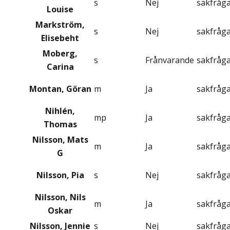
s
Nej
sakfråg
Louise
Markström,
s
Nej
sakfråg
Elisebeht
Moberg,
s
Frånvarande
sakfråg
Carina
Montan, Göran
m
Ja
sakfråg
Nihlén,
mp
Ja
sakfråg
Thomas
Nilsson, Mats
m
Ja
sakfråg
G
Nilsson, Pia
s
Nej
sakfråg
Nilsson, Nils
m
Ja
sakfråg
Oskar
Nilsson, Jennie
s
Nej
sakfråg