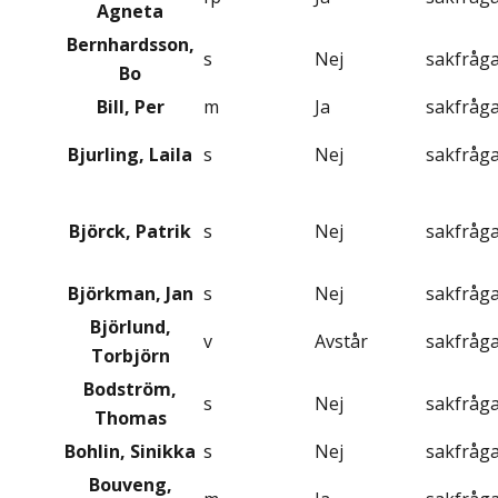
Agneta
Bernhardsson,
s
Nej
sakfråg
Bo
Bill, Per
m
Ja
sakfråg
Bjurling, Laila
s
Nej
sakfråg
Björck, Patrik
s
Nej
sakfråg
Björkman, Jan
s
Nej
sakfråg
Björlund,
v
Avstår
sakfråg
Torbjörn
Bodström,
s
Nej
sakfråg
Thomas
Bohlin, Sinikka
s
Nej
sakfråg
Bouveng,