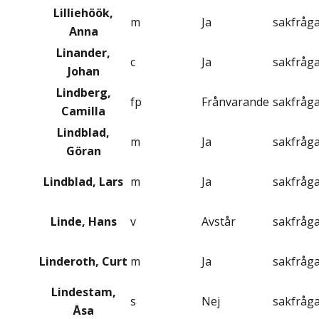
Lilliehöök,
m
Ja
sakfråg
Anna
Linander,
c
Ja
sakfråg
Johan
Lindberg,
fp
Frånvarande
sakfråg
Camilla
Lindblad,
m
Ja
sakfråg
Göran
Lindblad, Lars
m
Ja
sakfråg
Linde, Hans
v
Avstår
sakfråg
Linderoth, Curt
m
Ja
sakfråg
Lindestam,
s
Nej
sakfråg
Åsa