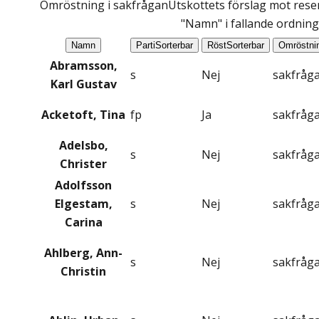
Omröstning i sakfrågan
Utskottets förslag mot reser
"Namn" i fallande ordning
Namn
Parti
Sorterbar
Röst
Sorterbar
Omröstni
Abramsson,
s
Nej
sakfråg
Karl Gustav
Acketoft, Tina
fp
Ja
sakfråg
Adelsbo,
s
Nej
sakfråg
Christer
Adolfsson
Elgestam,
s
Nej
sakfråg
Carina
Ahlberg, Ann-
s
Nej
sakfråg
Christin