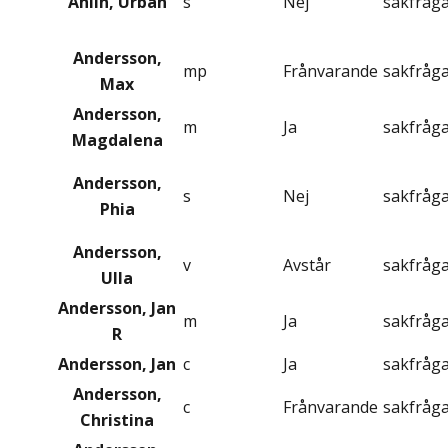
Ahlin, Urban
s
Nej
sakfråg
Andersson,
mp
Frånvarande
sakfråg
Max
Andersson,
m
Ja
sakfråg
Magdalena
Andersson,
s
Nej
sakfråg
Phia
Andersson,
v
Avstår
sakfråg
Ulla
Andersson, Jan
m
Ja
sakfråg
R
Andersson, Jan
c
Ja
sakfråg
Andersson,
c
Frånvarande
sakfråg
Christina