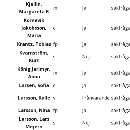
Kjellin,
m
Ja
sakfråg
Margareta B
Kornevik
Jakobsson,
c
Ja
sakfråg
Maria
Krantz, Tobias
fp
Ja
sakfråg
Kvarnström,
s
Nej
sakfråg
Kurt
König Jerlmyr,
m
Ja
sakfråg
Anna
Larsen, Sofia
c
Ja
sakfråg
Larsson, Kalle
v
Frånvarande
sakfråg
Larsson, Nina
fp
Ja
sakfråg
Larsson, Lars
s
Nej
sakfråg
Mejern