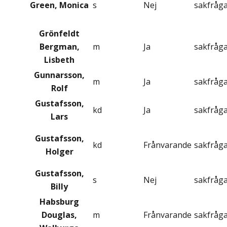
Green, Monica
s
Nej
sakfråg
Grönfeldt
Bergman,
m
Ja
sakfråg
Lisbeth
Gunnarsson,
m
Ja
sakfråg
Rolf
Gustafsson,
kd
Ja
sakfråg
Lars
Gustafsson,
kd
Frånvarande
sakfråg
Holger
Gustafsson,
s
Nej
sakfråg
Billy
Habsburg
Douglas,
m
Frånvarande
sakfråg