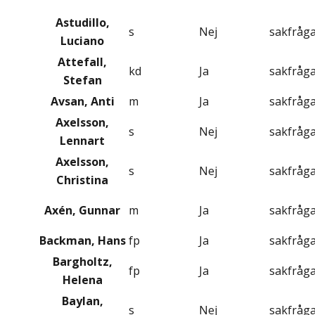
Astudillo,
s
Nej
sakfråg
Luciano
Attefall,
kd
Ja
sakfråg
Stefan
Avsan, Anti
m
Ja
sakfråg
Axelsson,
s
Nej
sakfråg
Lennart
Axelsson,
s
Nej
sakfråg
Christina
Axén, Gunnar
m
Ja
sakfråg
Backman, Hans
fp
Ja
sakfråg
Bargholtz,
fp
Ja
sakfråg
Helena
Baylan,
s
Nej
sakfråg