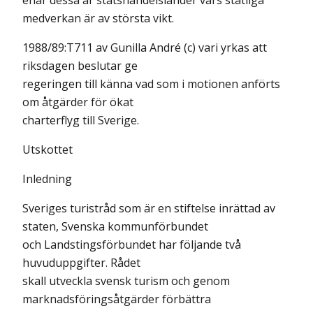
enär dessa är statshandelsländer vars statliga
medverkan är av största vikt.
1988/89:T711 av Gunilla André (c) vari yrkas att
riksdagen beslutar ge
regeringen till känna vad som i motionen anförts
om åtgärder för ökat
charterflyg till Sverige.
Utskottet
Inledning
Sveriges turistråd som är en stiftelse inrättad av
staten, Svenska kommunförbundet
och Landstingsförbundet har följande två
huvuduppgifter. Rådet
skall utveckla svensk turism och genom
marknadsföringsåtgärder förbättra