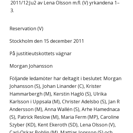
2011/12:Ju2 av Lena Olsson m.fl. (V) yrkandena 1–
3.
Reservation (V)
Stockholm den 15 december 2011
På justitieutskottets vägnar
Morgan Johansson
Följande ledamöter har deltagit i beslutet: Morgan
Johansson (S), Johan Linander (C), Krister
Hammarbergh (M), Kerstin Haglö (S), Ulrika
Karlsson i Uppsala (M), Christer Adelsbo (S), Jan R
Andersson (M), Anna Wallén (S), Arhe Hamednaca
(S), Patrick Reslow (M), Maria Ferm (MP), Caroline
Szyber (KD), Kent Ekeroth (SD), Lena Olsson (V),
Carl-Oskar Bohlin (M), Mattias Jonsson (S) och