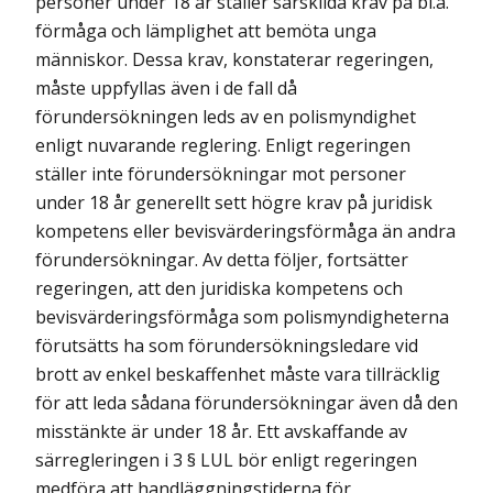
personer under 18 år ställer särskilda krav på bl.a.
förmåga och lämplighet att bemöta unga
människor. Dessa krav, konstaterar regeringen,
måste uppfyllas även i de fall då
förundersökningen leds av en polismyndighet
enligt nuvarande reglering. Enligt regeringen
ställer inte förundersökningar mot personer
under 18 år generellt sett högre krav på juridisk
kompetens eller bevisvärderingsförmåga än andra
förundersökningar. Av detta följer, fortsätter
regeringen, att den juridiska kompetens och
bevisvärderingsförmåga som polismyndigheterna
förutsätts ha som förundersökningsledare vid
brott av enkel beskaffenhet måste vara tillräcklig
för att leda sådana förundersökningar även då den
misstänkte är under 18 år. Ett avskaffande av
särregleringen i 3 § LUL bör enligt regeringen
medföra att handläggningstiderna för