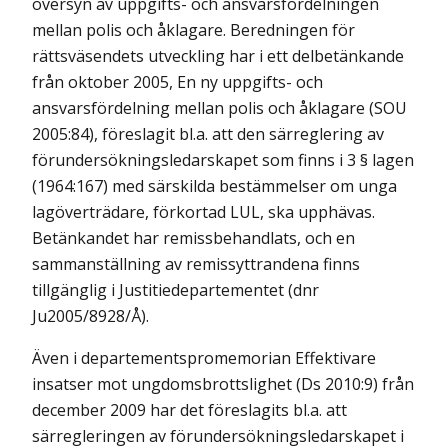
översyn av uppgifts- och ansvarsfördelningen
mellan polis och åklagare. Beredningen för
rättsväsendets utveckling har i ett delbetänkande
från oktober 2005, En ny uppgifts- och
ansvarsfördelning mellan polis och åklagare (SOU
2005:84), föreslagit bl.a. att den särreglering av
förundersökningsledarskapet som finns i 3 § lagen
(1964:167) med särskilda bestämmelser om unga
lagöverträdare, förkortad LUL, ska upphävas.
Betänkandet har remissbehandlats, och en
sammanställning av remissyttrandena finns
tillgänglig i Justitiedepartementet (dnr
Ju2005/8928/Å).
Även i departementspromemorian Effektivare
insatser mot ungdomsbrottslighet (Ds 2010:9) från
december 2009 har det föreslagits bl.a. att
särregleringen av förundersökningsledarskapet i