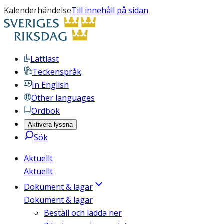
Kalenderhändelse
Till innehåll på sidan
Lättläst
Teckenspråk
In English
Other languages
Ordbok
Aktivera lyssna
Sök
Aktuellt
Aktuellt
Dokument & lagar
Dokument & lagar
Beställ och ladda ner