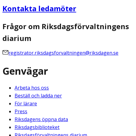
Kontakta ledamöter
Frågor om Riksdagsförvaltningens
diarium
registrator.riksdagsforvaltningen@riksdagen.se
Genvägar
Arbeta hos oss
Beställ och ladda ner
För lärare
Press
Riksdagens öppna data
Riksdagsbiblioteket
Riksdagsförvaltningens diarium