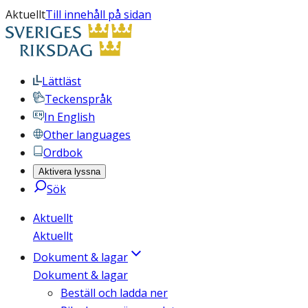
Aktuellt
Till innehåll på sidan
Lättläst
Teckenspråk
In English
Other languages
Ordbok
Aktivera lyssna
Sök
Aktuellt
Aktuellt
Dokument & lagar
Dokument & lagar
Beställ och ladda ner