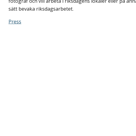
fotograf och vill arbeta i riksdagens lokaler eller på ann
sätt bevaka riksdagsarbetet.
Press