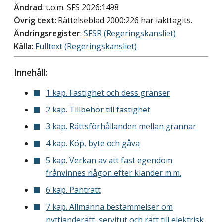
Ändrad
: t.o.m. SFS 2026:1498
Övrig text
: Rättelseblad 2000:226 har iakttagits.
Ändringsregister
:
SFSR (Regeringskansliet)
Källa
:
Fulltext (Regeringskansliet)
Innehåll:
1 kap. Fastighet och dess gränser
2 kap. Tillbehör till fastighet
3 kap. Rättsförhållanden mellan grannar
4 kap. Köp, byte och gåva
5 kap. Verkan av att fast egendom
frånvinnes någon efter klander m.m.
6 kap. Panträtt
7 kap. Allmänna bestämmelser om
nyttjanderätt, servitut och rätt till elektrisk