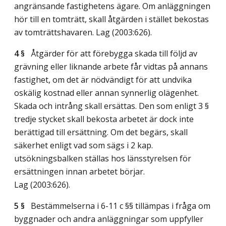
angränsande fastighetens ägare. Om anläggningen
hör till en tomträtt, skall åtgärden i stället bekostas
av tomträttshavaren.
Lag (2003:626)
.
4 §
Åtgärder för att förebygga skada till följd av
grävning eller liknande arbete får vidtas på annans
fastighet, om det är nödvändigt för att undvika
oskälig kostnad eller annan synnerlig olägenhet.
Skada och intrång skall ersättas. Den som enligt 3 §
tredje stycket skall bekosta arbetet är dock inte
berättigad till ersättning. Om det begärs, skall
säkerhet enligt vad som sägs i 2 kap.
utsökningsbalken ställas hos länsstyrelsen för
ersättningen innan arbetet börjar.
Lag (2003:626)
.
5 §
Bestämmelserna i 6-11 c §§ tillämpas i fråga om
byggnader och andra anläggningar som uppfyller