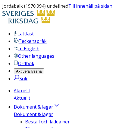
Jordabalk (1970:994) undefined
Till innehåll på sidan
Lättläst
Teckenspråk
In English
Other languages
Ordbok
Aktivera lyssna
Sök
Aktuellt
Aktuellt
Dokument & lagar
Dokument & lagar
Beställ och ladda ner