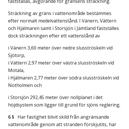
fastställas, avgörande för gränsens sträckning.
Sträckning av gräns i vattenområde bestämmes
efter normalt medelvattenstånd. I Vänern, Vättern
och Hjälmaren samt i Storsjön i Jämtland fastställes
dock sträckningen efter ett vattenstånd av
i Vänern 3,60 meter över nedre slusströskeln vid
Sjötorp,
i Vättern 2,97 meter över västra slusströskeln vid
Motala,
i Hjälmaren 2,77 meter över södra slusströskeln vid
Notholmen och
i Storsjön 292,45 meter över nollplanet i det
höjdsystem som ligger till grund för sjöns reglering.
6 §
Har fastighet blivit skild från angränsande
vattenområde genom att stranden förskjutits, har